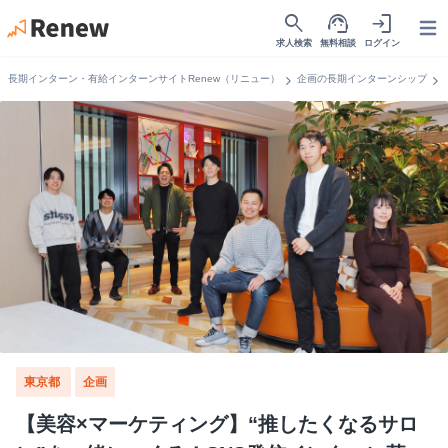
search
support_agent
login
Open
求人検索
無料相談
ログイン
chevron_right
chevron_right
長期インターン・有給インターンサイトRenew（リニュー）
企画の長期インターンシップ
東京都
企画
【美容×マーケティング】“推したくなるサロ