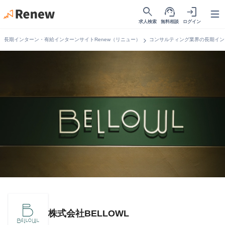
search
support_agent
login
Open
求人検索
無料相談
ログイン
chevron_right
長期インターン・有給インターンサイトRenew（リニュー）
コンサルティング業界の長期イン
株式会社BELLOWL