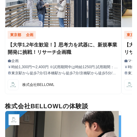
東京都
企画
東京
【大学1,2年生歓迎！】思考力を武器に、新規事業
【大
開発に挑戦！リサーチ企画職
リサ
企画
マー
work
work
職種
職種
時給1,300円〜2,400円 ※試用期間中は時給1250円 試用期間：3
時給1
currency_yen
currency_yen
給与
給与
ヶ月〜6ヶ月（3ヶ月ごとに双方意思確認の上、契約を更新）
3ヶ
東京駅から徒歩7分/日本橋駅から徒歩7分/京橋駅から徒歩5分/宝
東京
train
train
最寄駅
最寄駅
町駅から徒歩8分
町駅
株式会社BELLOWL
株式会社BELLOWLの体験談