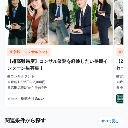
東京都
コンサルタント
東京
【超高難易度】コンサル業務を経験したい長期イ
【20
ンターン生募集！
セー
業力
コンサルタント
営業
work
work
職種
職種
か？
時給1,226円～2,000円
時給1
currency_yen
currency_yen
給与
給与
高田馬場駅から徒歩6分
池袋
train
train
#1.
最寄駅
最寄駅
期・
株式会社Suzak
関連条件から探す
すべて見る