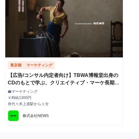
東京都
マーケティング
【広告/コンサル内定者向け】TBWA博報堂出身の
CDのもとで学ぶ、クリエイティブ・マーケ長期イ
ンターン
マーケティング
work
職種
時給1300円
currency_yen
給与
代々木上原駅から１分
train
最寄駅
株式会社NEWS