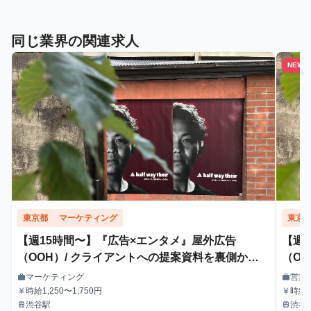
同じ業界の関連求人
NEW
東京都
マーケティング
東京
【週15時間〜】『広告×エンタメ』屋外広告
【週
（OOH）/ クライアントへの提案資料を裏側から
（O
支えるインターン！
マーケティング
営業
work
work
職種
職種
時給1,250〜1,750円
時給1
currency_yen
currency_yen
給与
給与
渋谷駅
渋谷
train
train
最寄駅
最寄駅