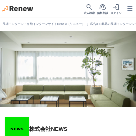
search
support_agent
login
Open
求人検索
無料相談
ログイン
chevron_right
長期インターン・有給インターンサイトRenew（リニュー）
広告/PR業界の長期インターンシ
株式会社NEWS