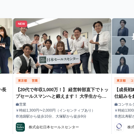
NEW
東京都
営業
東京都
コ
い長
【20代で年収1,000万！】 経営幹部直下でトッ
【成長戦
プセールスマンへと鍛えます！ 大学生から本
仕組みを
物の営業力を身につけて年収1,000万円目指し
的なビジ
営業
コンサル
work
work
職種
職種
てみませんか？ ※当社直結内定あり #学歴不
時給1,300円〜2,000円（インセンティブあり）
時給130
currency_yen
currency_yen
給与
給与
問 #未経験可 #1.2年生可 - 株式会社日本セール
池袋駅から徒歩10分、大塚駅から徒歩9分
恵比寿駅
train
train
最寄駅
最寄駅
スセンターの長期・有給インターンシップ
株式会社日本セールスセンター
株