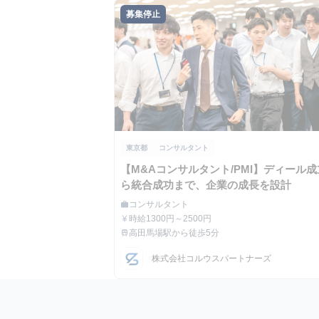
募集停止
東京都
コンサルタント
【M&Aコンサルタント/PMI】ディール
ら統合成功まで、企業の成長を設計
コンサルタント
work
職種
時給1300円～2500円
currency_yen
給与
高田馬場駅から徒歩5分
train
最寄駅
株式会社コルウスパートナーズ