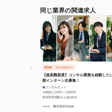
同じ業界の関連求人
chevron_left
東京都
コンサルタント
【超高難易度】コンサル業務を経験した
期インターン生募集！
コンサルタント
work
職種
時給1,226円～2,000円
currency_yen
給与
高田馬場駅から徒歩6分
train
最寄駅
株式会社Suzak