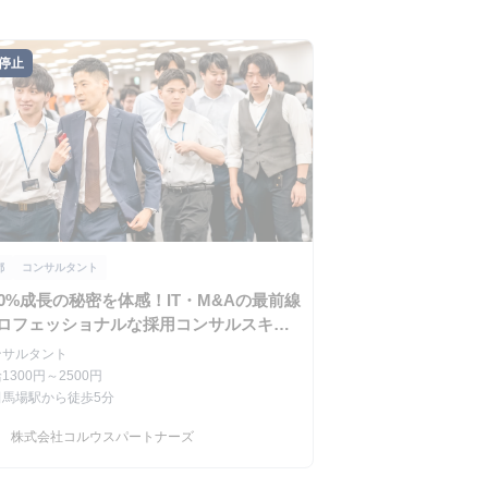
停止
都
コンサルタント
00%成長の秘密を体感！IT・M&Aの最前線
ロフェッショナルな採用コンサルスキル
得
ンサルタント
1300円～2500円
田馬場駅から徒歩5分
駅
株式会社コルウスパートナーズ