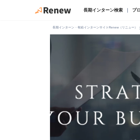
長期インターン検索
｜
プ
chevro
長期インターン・有給インターンサイトRenew（リニュー）