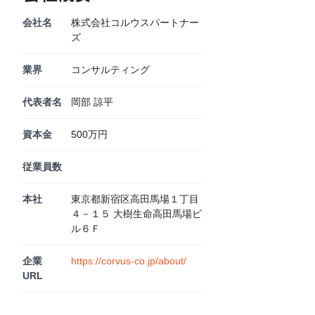
会社名
株式会社コルウスパートナー
ズ
業界
コンサルティング
代表者名
岡部 諒平
資本金
500万円
従業員数
本社
東京都新宿区高田馬場１丁目
４－１５ 大樹生命高田馬場ビ
ル６Ｆ
企業
https://corvus-co.jp/about/
URL