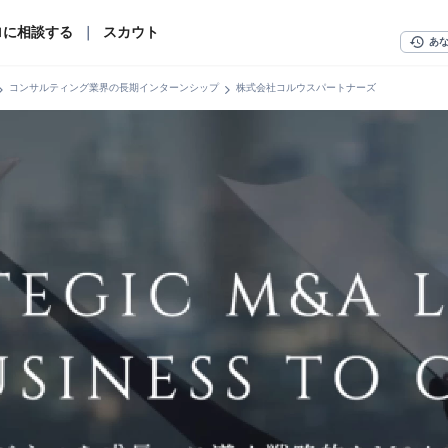
ロに相談する
｜
スカウト
history
あ
n_right
chevron_right
コンサルティング業界の長期インターンシップ
株式会社コルウスパートナーズ