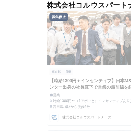
株式会社コルウスパート
募集停止
東京都
営業
【時給1300円＋インセンティブ】日本M
ンター出身の社長直下で営業の最前線を
できる圧倒的成長インターン！！
営業
work
職種
時給1300円〜（1アポごとにインセンティブあり
currency_yen
給与
高田馬場駅から徒歩5分
train
最寄駅
株式会社コルウスパートナーズ