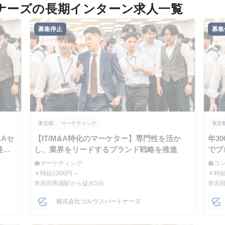
ナーズの長期インターン求人一覧
募集停止
募集
東京都
マーケティング
東京
&Aセ
【IT/M&A特化のマーケター】専門性を活か
年3
経験
し、業界をリードするブランド戦略を推進
でプ
を習
マーケティング
コ
work
work
職種
職種
）
時給1300円～
時給
currency_yen
currency_yen
給与
給与
高田馬場駅から徒歩5分
高
train
train
最寄駅
最寄
株式会社コルウスパートナーズ