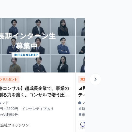
chevron_right
ンサルタント
東京都
マーケティング
略コンサル】超成長企業で、事業の
◢◤超成長企業/学生就活
創る力を磨く。コンサルで培う圧倒
ティング戦略で圧倒的ガク
ネススキルと万全の就活支援！
ろ！！
タント
マーケティング
work
職種
0円～2500円 インセンティブあり
時給1300円～2500円
currency_yen
給与
から徒歩5分
恵比寿駅から徒歩5分
train
最寄駅
式会社ブリッジワン
株式会社ブリッジワン