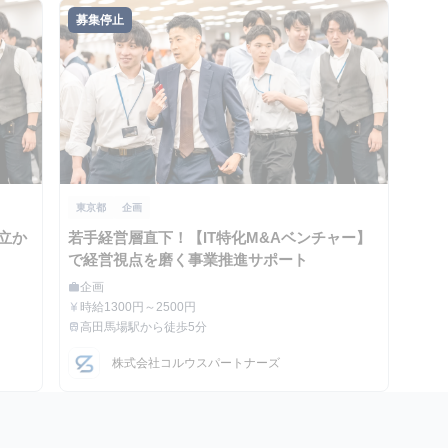
募集停止
東京都
企画
成立か
若手経営層直下！【IT特化M&Aベンチャー】
で経営視点を磨く事業推進サポート
企画
work
職種
時給1300円～2500円
currency_yen
給与
高田馬場駅から徒歩5分
train
最寄駅
株式会社コルウスパートナーズ