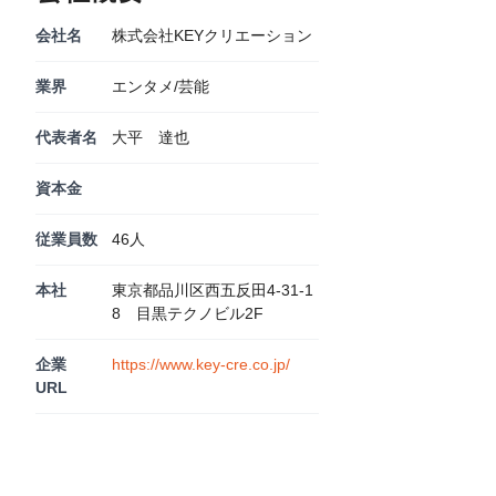
会社名
株式会社KEYクリエーション
業界
エンタメ/芸能
代表者名
大平 達也
資本金
従業員数
46人
本社
東京都品川区西五反田4-31-1
8 目黒テクノビル2F
企業
https://www.key-cre.co.jp/
URL