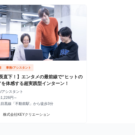
都
事務/アシスタント
長直下！】エンタメの最前線で“ヒットの
”を体感する超実践型インターン！
務/アシスタント
1,226円～
急目黒線「不動前駅」から徒歩3分
駅
株式会社KEYクリエーション