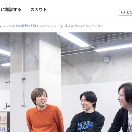
ロに相談する
｜
スカウト
history
あ
n_right
chevron_right
エンタメ/芸能業界の長期インターンシップ
株式会社KEYクリエーション