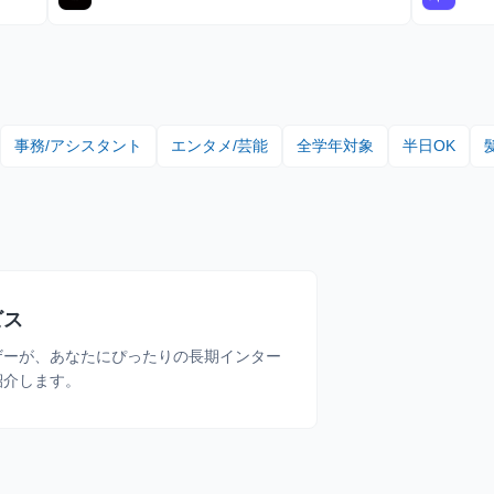
る or 住む予定のメンバーを対象に支給！ 📚️休学中の希
望者には、休学費用の全額負担あり
事務/アシスタント
エンタメ/芸能
全学年対象
半日OK
ビス
ザーが、あなたにぴったりの長期インター
紹介します。