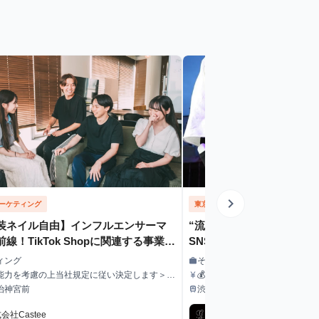
chevron_right
ーケティング
東京都
その他
装ネイル自由】インフルエンサーマ
“流れてくる側”で終わる
線！TikTok Shopに関連する事業で
SNSコンテンツ映像｜ア
ターンを募集します
ター（AD）
ィング
その他
work
職種
能力を考慮の上当社規定に従い決定します＞
💰 報酬 ・1案件あたり： 時間
currency_yen
給与
250円〜 ・昇給：実績に応じて有
円〜 日単価（目安）：15,0
治神宮前
渋谷駅から徒歩5分
train
最寄駅
安）：300,000円〜 ※実績・スキルに応じて報酬調整あ
り
会社Castee
株式会社ハイボール