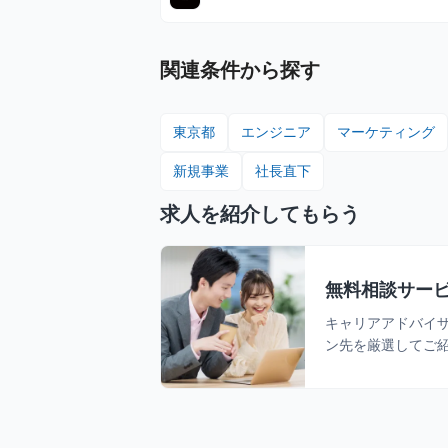
る or 住む予定のメンバーを対象に支給！ 📚️休学中の希
望者には、休学費用の全額負担あり
関連条件から探す
東京都
エンジニア
マーケティング
新規事業
社長直下
求人を紹介してもらう
無料相談サー
キャリアアドバイ
ン先を厳選してご