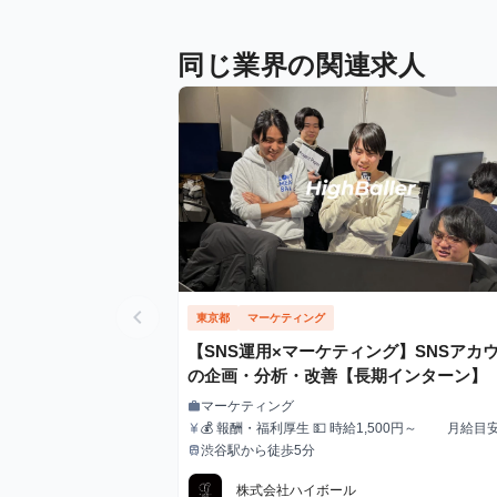
同じ業界の関連求人
chevron_left
東京都
マーケティング
【SNS運用×マーケティング】SNSアカ
の企画・分析・改善【長期インターン】
マーケティング
work
職種
💰 報酬・福利厚生 💵 時給1,500円～ 月給目
currency_yen
給与
0,000円〜300,000円 ✅ スキル・実績に応じて昇
渋谷駅から徒歩5分
train
最寄駅
り！（半年ごとに査定） 🏠 住まいのサポートも充実！
🔹 家賃補助（最大3万円/月） ┗ 渋谷周辺に住
株式会社ハイボール