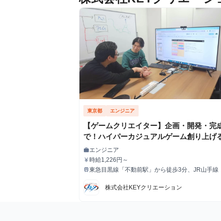
東京都
エンジニア
【ゲームクリエイター】企画・開発・完
で！ハイパーカジュアルゲーム創り上げ
践型インターン
エンジニア
work
職種
時給1,226円～
currency_yen
給与
東急目黒線「不動前駅」から徒歩3分、JR山手線
train
最寄駅
田駅」から徒歩15分
株式会社KEYクリエーション