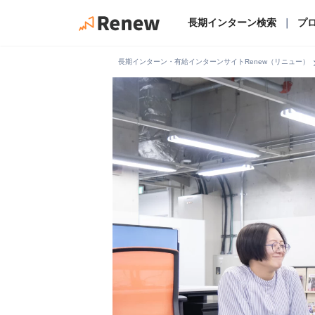
長期インターン検索
｜
プ
chevro
長期インターン・有給インターンサイトRenew（リニュー）