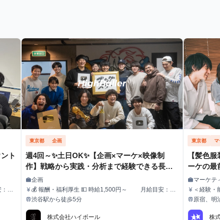
東京都
企画
東京都
マ
ウント
週4回～✨️土日OK✨️【企画×マーケ×映像制
【髪色服
作】戦略から実践・分析まで経験できる長期
ーケの最前
インターン！
長期イン
企画
マーケテ
work
work
職種
職種
安：20
💰 報酬・福利厚生 💵 時給1,500円～ 月給目安：20
＜経験・
currency_yen
currency_yen
給与
給与
給あ
0,000円〜300,000円 ✅ スキル・実績に応じて昇給あ
・時給1,
渋谷駅から徒歩5分
原宿、明
train
train
最寄駅
最寄駅
り！（半年ごとに査定） 🏠 住まいのサポートも充実！
んでい
🔹 家賃補助（最大3万円/月） ┗ 渋谷周辺に住んでい
株式会社ハイボール
株式