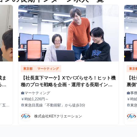
東京都
マーケティング
東京
成ま
【社長直下マーケ】Xでバズらせろ！ヒット機
【社
る実
種のプロモ戦略を企画・運用する長期インタ
裏側
ーン
マーケティング
事
work
work
職種
職種
時給1,226円～
時給
currency_yen
currency_yen
給与
給与
「五反
東急目黒線「不動前駅」から徒歩3分
東
train
train
最寄駅
最寄
株式会社KEYクリエーション