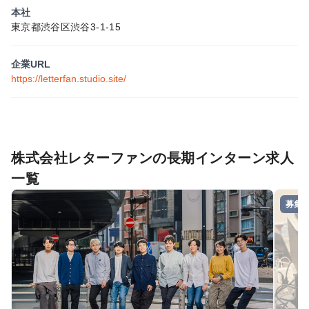
本社
東京都渋谷区渋谷3-1-15
企業URL
https://letterfan.studio.site/
株式会社レターファンの長期インターン求人
一覧
募集