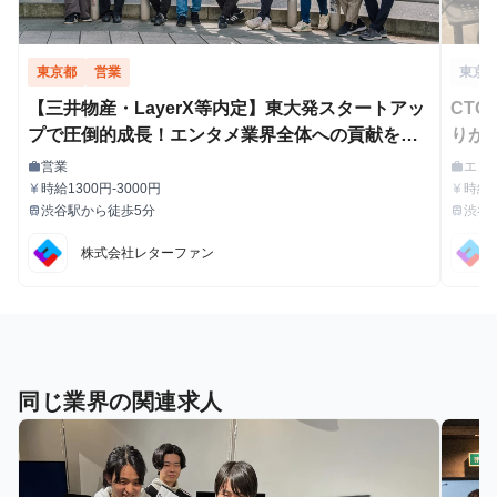
東京都
営業
東京
【三井物産・LayerX等内定】東大発スタートアッ
CT
プで圧倒的成長！エンタメ業界全体への貢献を牽
りが
引する長期インターン！
営業
エン
work
work
職種
職種
時給1300円-3000円
時給
currency_yen
currency_yen
給与
給与
わせ
渋谷駅から徒歩5分
渋谷
train
train
最寄駅
最寄駅
株式会社レターファン
同じ業界の関連求人