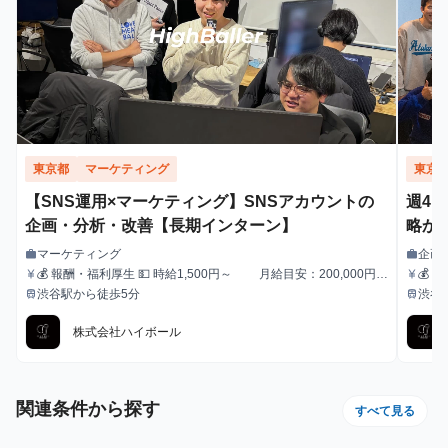
東京都
マーケティング
東京
【SNS運用×マーケティング】SNSアカウントの
週4回
企画・分析・改善【長期インターン】
略か
ン！
マーケティング
企画
work
work
職種
職種
💰 報酬・福利厚生 💵 時給1,500円～ 月給目安：200,000円〜
💰 
currency_yen
currency_yen
給与
給与
300,000円 ✅ スキル・実績に応じて昇給あり！（半年ごとに査
30
渋谷駅から徒歩5分
渋谷
train
train
最寄駅
最寄駅
定） 🏠 住まいのサポートも充実！ 🔹 家賃補助（最大3万円/月）
定） 🏠 住まいのサポートも充実！ 🔹 家賃補助（最大3万円/月）
┗ 渋谷周辺に住んでいる or 住む予定のメンバーを対象に支
┗ 
株式会社ハイボール
給！ 📚️休学中の希望者には、休学費用の全額負担あり
関連条件から探す
すべて見る