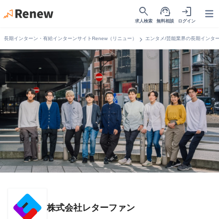
search
support_agent
login
Open
求人検索
無料相談
ログイン
chevron_right
長期インターン・有給インターンサイトRenew（リニュー）
エンタメ/芸能業界の長期インタ
株式会社レターファン