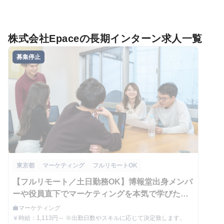
株式会社Epaceの長期インターン求人一覧
募集停止
東京都
マーケティング
フルリモートOK
【フルリモート／土日勤務OK】博報堂出身メンバ
ーや役員直下でマーケティングを本気で学びたい
学生募集！
マーケティング
work
職種
時給：1,113円～ ※出勤日数やスキルに応じて決定致します。
currency_yen
給与