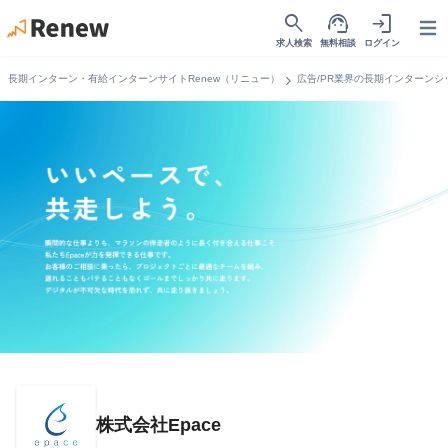
search
support_agent
login
Open
求人検索
無料相談
ログイン
chevron_right
長期インターン・有給インターンサイトRenew（リニュー）
広告/PR業界の長期インターンシ
株式会社Epace