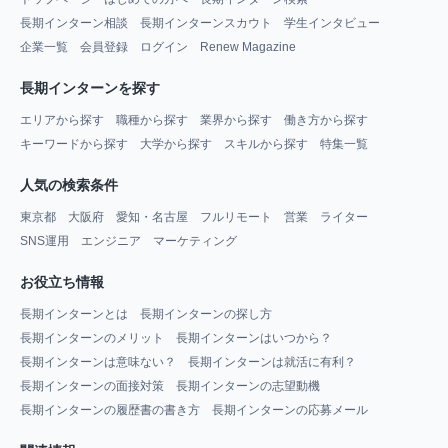
長期インターン相談
長期インターンスカウト
学生インタビュー
企業一覧
会員登録
ログイン
Renew Magazine
長期インターンを探す
エリアから探す
職種から探す
業界から探す
働き方から探す
キーワードから探す
大学から探す
スキルから探す
特集一覧
人気の検索条件
東京都
大阪府
愛知・名古屋
フルリモート
営業
ライター
SNS運用
エンジニア
マーケティング
お役立ち情報
長期インターンとは
長期インターンの探し方
長期インターンのメリット
長期インターンはいつから？
長期インターンは意味ない？
長期インターンは就活に有利？
長期インターンの面接対策
長期インターンの志望動機
長期インターンの履歴書の書き方
長期インターンの応募メール