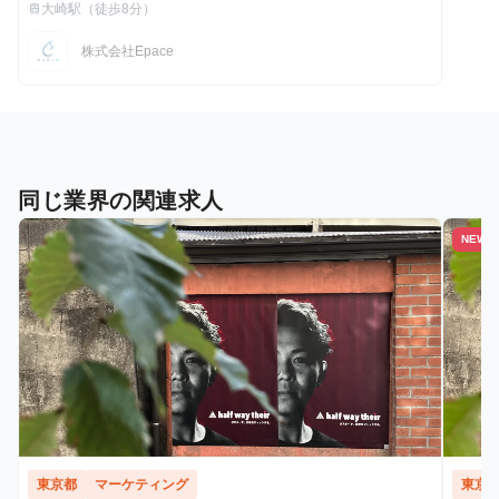
大崎駅（徒歩8分）
train
最寄駅
株式会社Epace
同じ業界の関連求人
NEW
東京都
マーケティング
東京