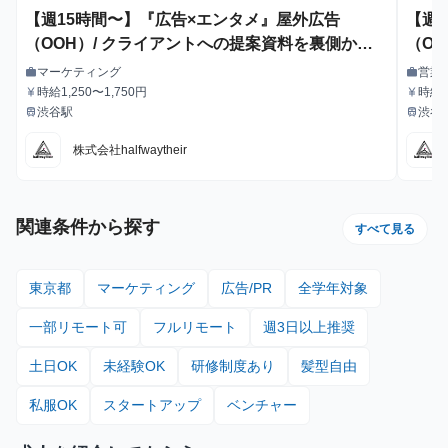
【週15時間〜】『広告×エンタメ』屋外広告
【週
（OOH）/ クライアントへの提案資料を裏側から
（O
支えるインターン！
マーケティング
営業
work
work
職種
職種
時給1,250〜1,750円
時給1
currency_yen
currency_yen
給与
給与
渋谷駅
渋谷
train
train
最寄駅
最寄駅
株式会社halfwaytheir
関連条件から探す
すべて見る
東京都
マーケティング
広告/PR
全学年対象
一部リモート可
フルリモート
週3日以上推奨
土日OK
未経験OK
研修制度あり
髪型自由
私服OK
スタートアップ
ベンチャー