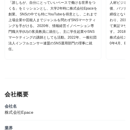
「誰しもが、自分にとっていいペースで働ける世界をつ
人材ビジネス
くる」をミッションとし、大学2年時に株式会社Epaceを
後、パソナ・
創業。 SNSの中でも特にYouTubeを得意とし、これまで
締役となり、
上場企業や芸能人までジャンルを問わずSNSマーケティ
わり、201
ングを手がける。 2020年、情報経営イノベーション専
て東証マザー
門職大学(iU)の客員教員に就任し、主に学生起業やSNS
す。 201
マーケティングの講師としても活動。2022年、一般社団
株式会社スポ
法人インフルエンサー連盟のSNS運用部門の理事に就
0年4月、Ep
任。
会社概要
会社名
株式会社Epace
業界