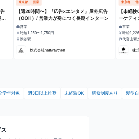
東京都
営業
東京都
営
広告
【週20時間〜】『広告×エンタメ』屋外広告
【未経験
裏側
（OOH）/ 営業力が身につく長期インターン
ーケティ
業責任者
営業
営業
work
work
職種
職種
時給1,250〜1,750円
時給1,22
currency_yen
currency_yen
給与
給与
渋谷駅
代官山駅
train
train
最寄駅
最寄駅
株式会社halfwaytheir
株式
全学年対象
週3日以上推奨
未経験OK
研修制度あり
髪型自
ビス