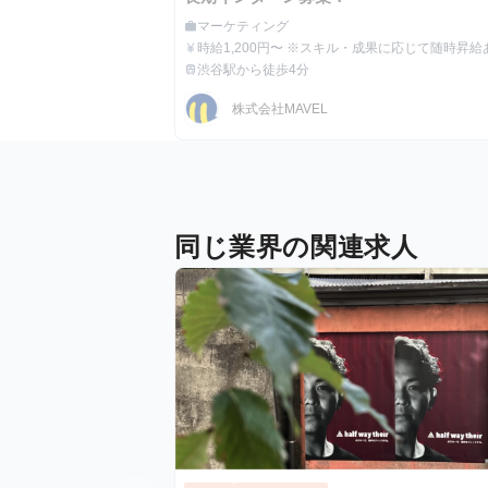
マーケティング
work
職種
時給1,200円〜 ※スキル・成果に応じて随時昇
currency_yen
給与
(最大時給5,000円)
渋谷駅から徒歩4分
train
最寄駅
株式会社MAVEL
同じ業界の関連求人