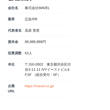
会社名
株式会社MAVEL
業界
広告/PR
代表者名
高原 英実
資本金
88,888,888円
従業員数
62人
本社
〒150-0002 東京都渋谷区渋
谷3-11-11 IVYイーストビル4
F,5F （総合受付：5F）
企業
https://mavel.co.jp/
URL