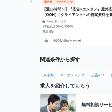
chevron_left
東京都
マーケティング
【週15時間〜】『広告×エンタメ』屋外
（OOH）/ クライアントへの提案資料を
から支えるインターン！
マーケティング
work
職種
時給1,250〜1,750円
currency_yen
給与
渋谷駅
train
最寄駅
株式会社halfwaytheir
関連条件から探す
東京都
マーケティング
広告/PR
求人を紹介してもらう
無料相談サー