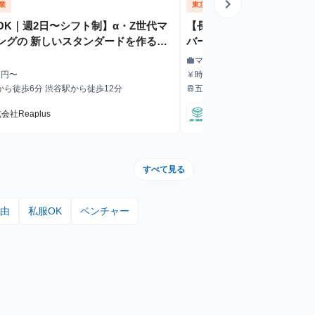
chevron_right
業
東京都
マーケティング
OK｜週2日〜シフト制】α・Z世代マ
【長期インターン】TikTok
ングの 新しいスタンダードを作る営
バー｜少数精鋭で事業を一
募集
成長ポジション【未経験O
マーケティング
work
職種
6円〜
時給1,300円～
currency_yen
給与
から徒歩6分 渋谷駅から徒歩12分
五反田駅から徒歩3分
train
最寄駅
会社Reaplus
sixbond株式会社
すべて見る
由
私服OK
ベンチャー