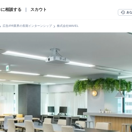
ロに相談する
｜
スカウト
history
あ
n_right
chevron_right
広告/PR業界の長期インターンシップ
株式会社MAVEL