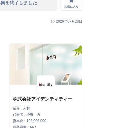
grade
募集を終了しました
お気に入り
schedule
2026年07月28日
株式会社アイデンティティー
業界：人材
代表者：今野 力
資本金：100,000,000
従業員数：66人