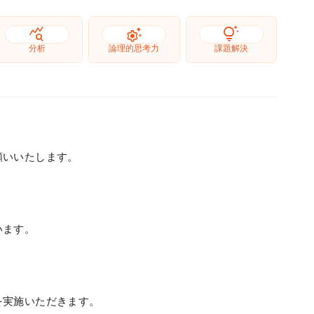
query_stats
settings_suggest
tips_and_updates
分析
論理的思考力
課題解決
願いいたします。
います。
を実施いただきます。