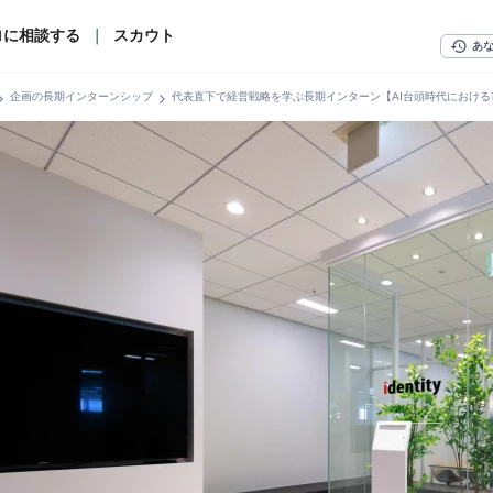
ロに相談する
｜
スカウト
history
あ
n_right
chevron_right
企画の長期インターンシップ
代表直下で経営戦略を学ぶ長期インターン【AI台頭時代におけ