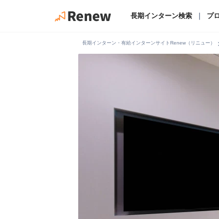
長期インターン検索
｜
プ
chevro
長期インターン・有給インターンサイトRenew（リニュー）