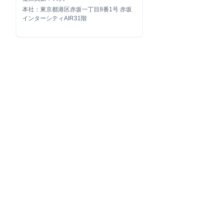
本社：東京都港区赤坂一丁目8番1号 赤坂
インターシティAIR31階