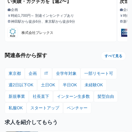
い実績・ガクチカを【週2〜】
次世
企画
企画
work
work
職種
職種
時給1,700円～ 別途インセンティブあり
時給1
currency_yen
currency_yen
給与
給与
神田駅から徒歩6分、東京駅から徒歩9分
新宿
train
train
最寄駅
最寄駅
徒歩
株式会社プレックス
関連条件から探す
すべて見る
東京都
企画
IT
全学年対象
一部リモート可
週2日以下OK
土日OK
半日OK
未経験OK
新規事業
社長直下
インターン生多数
髪型自由
私服OK
スタートアップ
ベンチャー
求人を紹介してもらう