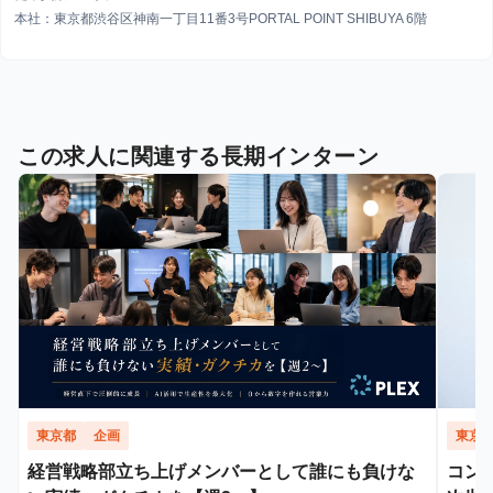
本社：東京都渋谷区神南一丁目11番3号PORTAL POINT SHIBUYA 6階
この求人に関連する長期インターン
東京都
企画
東京
経営戦略部立ち上げメンバーとして誰にも負けな
コン