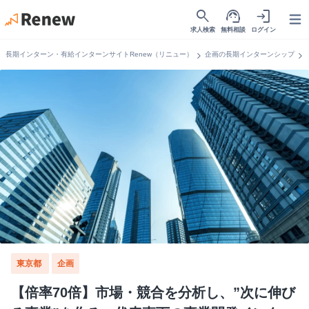
search
support_agent
login
Open
求人検索
無料相談
ログイン
chevron_right
chevron_right
長期インターン・有給インターンサイトRenew（リニュー）
企画の長期インターンシップ
東京都
企画
【倍率70倍】市場・競合を分析し、”次に伸び