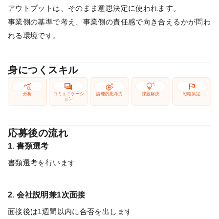
アウトプットは、そのまま意思決定に使われます。
事業側の基準で考え、事業側の責任感で向き合えるかが問わ
れる環境です。
身につくスキル
query_stats
forum
settings_suggest
tips_and_updates
flag
分析
コミュニケーシ
論理的思考力
課題解決
戦略策定
ョン
応募後の流れ
1. 書類選考
書類選考を行います
2. 会社説明兼1次面接
面接後は1週間以内に合否を出します