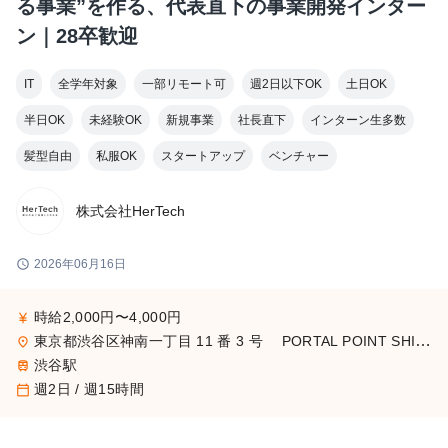
る事業”を作る、代表直下の事業開発インター
ン｜28卒歓迎
IT
全学年対象
一部リモート可
週2日以下OK
土日OK
半日OK
未経験OK
新規事業
社長直下
インターン生多数
髪型自由
私服OK
スタートアップ
ベンチャー
株式会社HerTech
schedule
2026年06月16日
時給2,000円〜4,000円
currency_yen
東京都渋谷区神南一丁目 11 番 3 号 PORTAL POINT SHIBUYA 6階
place
渋谷駅
train
週2日 / 週15時間
calendar_today