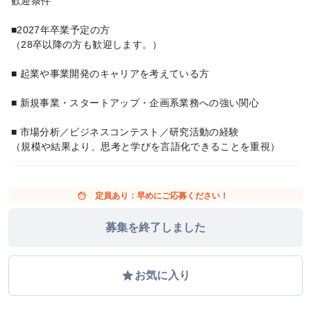
歓迎条件
■2027年卒業予定の方
（28卒以降の方も歓迎します。）
■ 起業や事業開発のキャリアを考えている方
■ 新規事業・スタートアップ・企画系業務への強い関心
■ 市場分析／ビジネスコンテスト／研究活動の経験
（規模や結果より、思考と学びを言語化できることを重視）
face
定員あり：早めにご応募ください！
募集を終了しました
grade
お気に入り