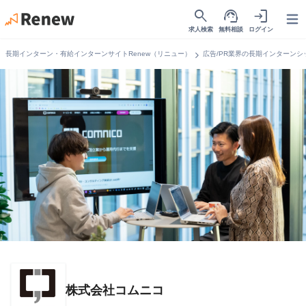
search
support_agent
login
Open
求人検索
無料相談
ログイン
chevron_right
長期インターン・有給インターンサイトRenew（リニュー）
広告/PR業界の長期インターンシ
株式会社コムニコ