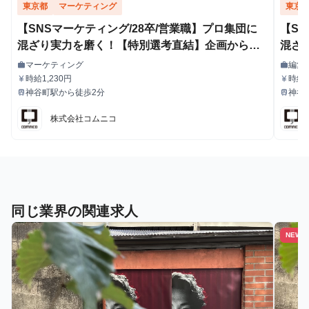
東京都
マーケティング
東京
【SNSマーケティング/28卒/営業職】プロ集団に
【S
混ざり実力を磨く！【特別選考直結】企画から携
混ざ
わるSNSアカウント運用 / 週2日・私服勤務OK
わるS
マーケティング
編集
work
work
職種
職種
時給1,230円
時給1
currency_yen
currency_yen
給与
給与
神谷町駅から徒歩2分
神谷
train
train
最寄駅
最寄駅
株式会社コムニコ
同じ業界の関連求人
NEW