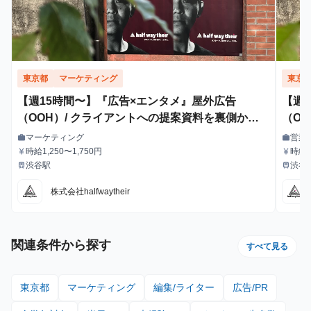
東京都
マーケティング
東京
【週15時間〜】『広告×エンタメ』屋外広告
【週
（OOH）/ クライアントへの提案資料を裏側から
（O
支えるインターン！
マーケティング
営業
work
work
職種
職種
時給1,250〜1,750円
時給1
currency_yen
currency_yen
給与
給与
渋谷駅
渋谷
train
train
最寄駅
最寄駅
株式会社halfwaytheir
関連条件から探す
すべて見る
東京都
マーケティング
編集/ライター
広告/PR