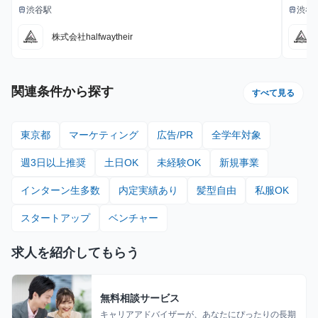
給与
給与
渋谷駅
渋谷
train
train
最寄駅
最寄駅
株式会社halfwaytheir
関連条件から探す
すべて見る
東京都
マーケティング
広告/PR
全学年対象
週3日以上推奨
土日OK
未経験OK
新規事業
インターン生多数
内定実績あり
髪型自由
私服OK
スタートアップ
ベンチャー
求人を紹介してもらう
無料相談サービス
キャリアアドバイザーが、あなたにぴったりの長期