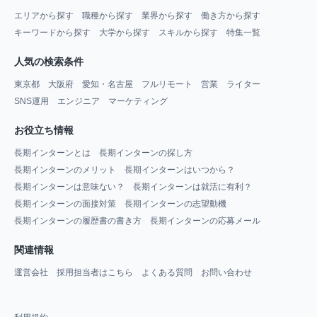
エリアから探す
職種から探す
業界から探す
働き方から探す
キーワードから探す
大学から探す
スキルから探す
特集一覧
人気の検索条件
東京都
大阪府
愛知・名古屋
フルリモート
営業
ライター
SNS運用
エンジニア
マーケティング
お役立ち情報
長期インターンとは
長期インターンの探し方
長期インターンのメリット
長期インターンはいつから？
長期インターンは意味ない？
長期インターンは就活に有利？
長期インターンの面接対策
長期インターンの志望動機
長期インターンの履歴書の書き方
長期インターンの応募メール
関連情報
運営会社
採用担当者はこちら
よくある質問
お問い合わせ