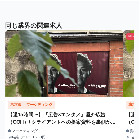
同じ業界の関連求人
NEW
東京都
マーケティング
東京
【週15時間〜】『広告×エンタメ』屋外広告
【週
（OOH）/ クライアントへの提案資料を裏側から
（O
支えるインターン！
マーケティング
営業
work
work
職種
職種
時給1,250〜1,750円
時給1
currency_yen
currency_yen