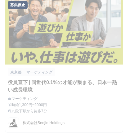
募集停止
東京都
マーケティング
役員直下 | 同世代0.1%の才能が集まる、日本一熱
い成長環境
マーケティング
work
職種
時給1,300円~2000円
currency_yen
給与
九段下駅から徒歩7分
train
最寄駅
株式会社Senjin Holdings