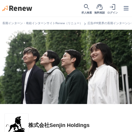
search
support_agent
login
Open
求人検索
無料相談
ログイン
chevron_right
長期インターン・有給インターンサイトRenew（リニュー）
広告/PR業界の長期インターンシ
株式会社Senjin Holdings