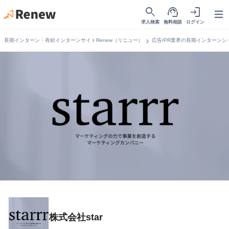
search
support_agent
login
Open
求人検索
無料相談
ログイン
chevron_right
長期インターン・有給インターンサイトRenew（リニュー）
広告/PR業界の長期インターンシ
株式会社star