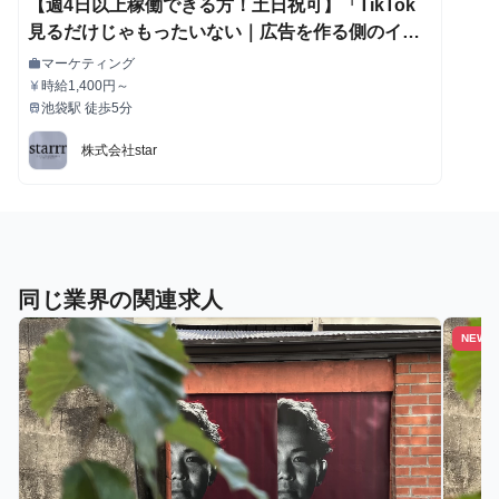
【週4日以上稼働できる方！土日祝可】「TikTok
見るだけじゃもったいない｜広告を作る側のイン
ターン」企画～運用を一気通貫できる！- 株式会社
マーケティング
work
職種
starの長期・有給インターンシップ
時給1,400円～
currency_yen
給与
池袋駅 徒歩5分
train
最寄駅
株式会社star
同じ業界の関連求人
NEW