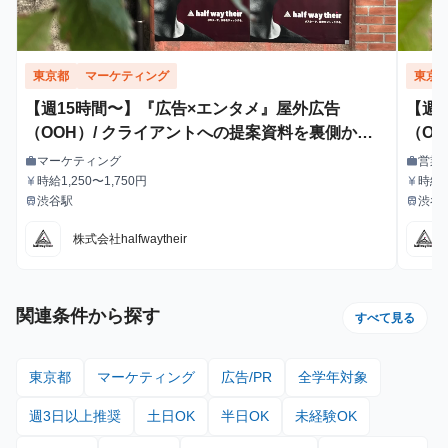
東京都
マーケティング
東京
【週15時間〜】『広告×エンタメ』屋外広告
【週
（OOH）/ クライアントへの提案資料を裏側から
（O
支えるインターン！
マーケティング
営業
work
work
職種
職種
時給1,250〜1,750円
時給1
currency_yen
currency_yen
給与
給与
渋谷駅
渋谷
train
train
最寄駅
最寄駅
株式会社halfwaytheir
関連条件から探す
すべて見る
東京都
マーケティング
広告/PR
全学年対象
週3日以上推奨
土日OK
半日OK
未経験OK