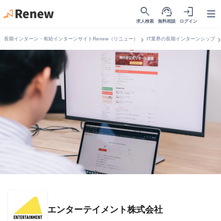
search
support_agent
login
Open
求人検索
無料相談
ログイン
chevron_right
chevron_r
長期インターン・有給インターンサイトRenew（リニュー）
IT業界の長期インターンシップ
エンターテイメント株式会社