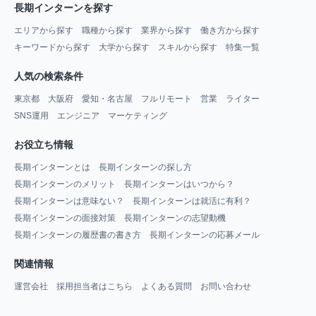
長期インターンを探す
エリアから探す
職種から探す
業界から探す
働き方から探す
キーワードから探す
大学から探す
スキルから探す
特集一覧
人気の検索条件
東京都
大阪府
愛知・名古屋
フルリモート
営業
ライター
SNS運用
エンジニア
マーケティング
お役立ち情報
長期インターンとは
長期インターンの探し方
長期インターンのメリット
長期インターンはいつから？
長期インターンは意味ない？
長期インターンは就活に有利？
長期インターンの面接対策
長期インターンの志望動機
長期インターンの履歴書の書き方
長期インターンの応募メール
関連情報
運営会社
採用担当者はこちら
よくある質問
お問い合わせ