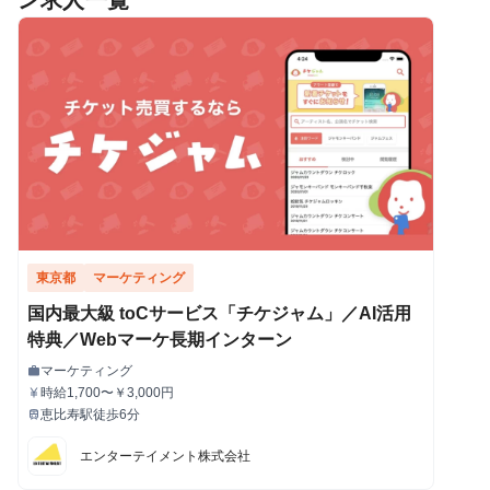
ン求人一覧
東京都
マーケティング
国内最大級 toCサービス「チケジャム」／AI活用
特典／Webマーケ長期インターン
マーケティング
work
職種
時給1,700〜￥3,000円
currency_yen
給与
恵比寿駅徒歩6分
train
最寄駅
エンターテイメント株式会社