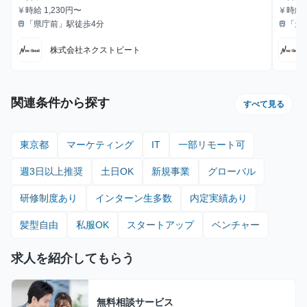
職種
職種
時給 1,230円〜
時給 
currency_yen
currency_yen
給与
給与
「県庁前」駅徒歩4分
「天
train
train
最寄駅
最寄駅
株式会社ネクストビート
関連条件から探す
すべて見る
東京都
マーケティング
IT
一部リモート可
週3日以上推奨
土日OK
新規事業
グローバル
研修制度あり
インターン生多数
内定実績あり
髪型自由
私服OK
スタートアップ
ベンチャー
求人を紹介してもらう
無料相談サービス