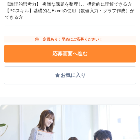
【論理的思考力】 複雑な課題を整理し、構造的に理解できる方
【PCスキル】基礎的なExcelの使用（数値入力・グラフ作成）が
できる方
face
定員あり：早めにご応募ください！
応募画面へ進む
grade
お気に入り