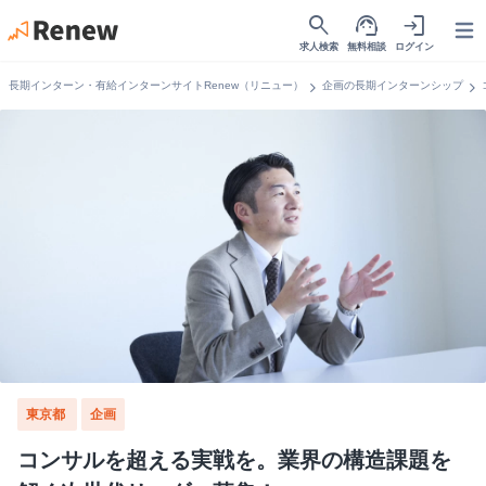
search
support_agent
login
Open
求人検索
無料相談
ログイン
chevron_right
chevron_right
長期インターン・有給インターンサイトRenew（リニュー）
企画の長期インターンシップ
東京都
企画
コンサルを超える実戦を。業界の構造課題を