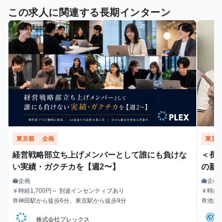
この求人に関連する長期インターン
東京都
企画
東京
経営戦略部立ち上げメンバーとして誰にも負けな
＜長
い実績・ガクチカを【週2〜】
の新
企画
企画
work
work
職種
職種
時給1,700円～ 別途インセンティブあり
時給1
currency_yen
currency_yen
給与
給与
神田駅から徒歩6分、東京駅から徒歩9分
池袋
train
train
最寄駅
最寄駅
株式会社プレックス