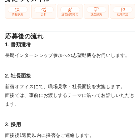
manage_search
query_stats
settings_suggest
tips_and_updates
flag
情報収集
分析
論理的思考力
課題解決
戦略策定
応募後の流れ
1. 書類選考
長期インターンシップ参加への志望動機をお伺いします。
2. 社長面接
新宿オフィスにて、職場見学・社長面接を実施します。
面接では、事前にお渡しするテーマに沿ってお話しいただき
ます。
3. 採用
面接後1週間以内に採否をご連絡します。