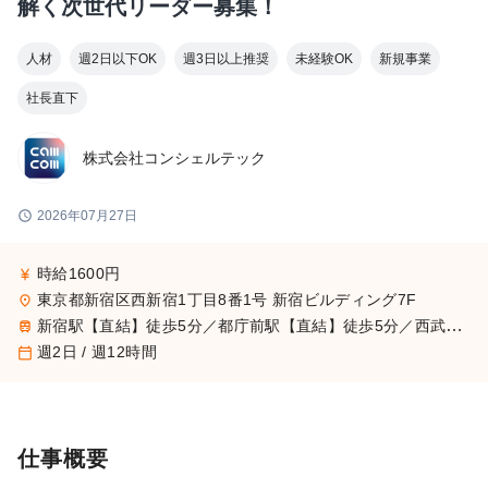
解く次世代リーダー募集！
人材
週2日以下OK
週3日以上推奨
未経験OK
新規事業
社長直下
株式会社コンシェルテック
schedule
2026年07月27日
時給1600円
currency_yen
東京都新宿区西新宿1丁目8番1号 新宿ビルディング7F
place
新宿駅【直結】徒歩5分／都庁前駅【直結】徒歩5分／西武新宿駅徒歩10分／西新宿駅徒歩10分
train
週2日 / 週12時間
calendar_today
仕事概要