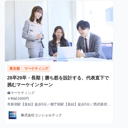
東京都
マーケティング
28卒29卒・長期｜勝ち筋を設計する、代表直下で
挑むマーケインターン
マーケティング
work
職種
時給1600円
currency_yen
給与
新宿駅【直結】徒歩5分／都庁前駅【直結】徒歩5分／西武新宿駅
train
最寄駅
徒歩10分／西新宿駅徒歩10分
株式会社コンシェルテック