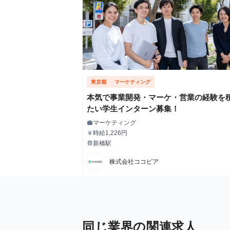
東京都
マーケティング
本気で事業開発・マーケ・営業の経験を
たい学生インターン募集！
マーケティング
work
職種
時給1,226円
currency_yen
給与
新橋駅
train
最寄駅
株式会社ココピア
同じ業界の関連求人