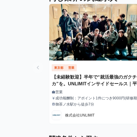
chevron_left
東京都
営業
【未経験歓迎】半年で“就活最強のガクチ
カ”を。UNLIMITインサイドセールス｜
給3,000円で成果もキャリアも掴む
営業
work
職種
成功報酬制：アポイント1件につき9000円(研修
currency_yen
給与
は4500円)
御茶ノ水駅から徒歩7分
train
最寄駅
株式会社UNLIMIT