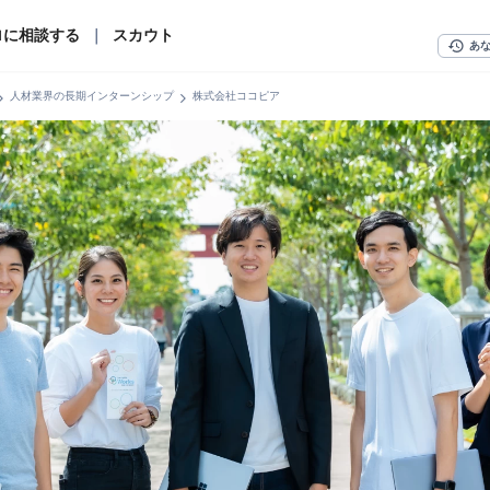
ロに相談する
｜
スカウト
history
あ
n_right
chevron_right
人材業界の長期インターンシップ
株式会社ココピア