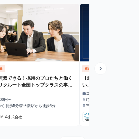
chevron_right
業
東京都
コンサルタント
無双できる！採用のプロたちと働く
【最強のビジネス経験を】
リクルート全国トップクラスの事業
い、事業を動かす。M&A
元で営業経験を積む｜時給1,500円〜
インターン
コンサルタント
work
職種
500円〜
時給1,500円〜2,000円（昇
currency_yen
給与
ブあり）
から徒歩5分/新大阪駅から徒歩5分
三越前駅から徒歩3分、大手町
train
最寄駅
から徒歩9分
AM-X株式会社
株式会社プレックス