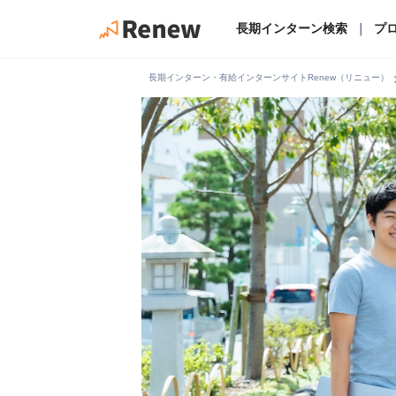
長期インターン検索
｜
プ
chevro
長期インターン・有給インターンサイトRenew（リニュー）