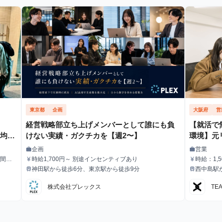
東京都
企画
大阪府
営
経営戦略部立ち上げメンバーとして誰にも負
【就活で
平均時
けない実績・ガクチカを【週2〜】
環境】元
責任者の
企画
営業
work
work
職種
職種
＠大阪
期間中
時給1,700円～ 別途インセンティブあり
時給：1,
currency_yen
currency_yen
給与
給与
神田駅から徒歩6分、東京駅から徒歩9分
西中島駅
train
train
最寄駅
最寄駅
株式会社プレックス
TE