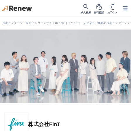
search
support_agent
login
Open
求人検索
無料相談
ログイン
chevron_right
長期インターン・有給インターンサイトRenew（リニュー）
広告/PR業界の長期インターンシ
株式会社FinT