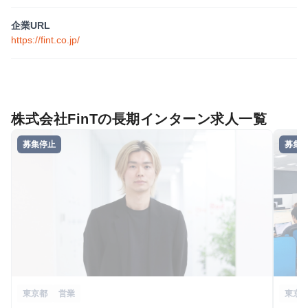
企業URL
https://fint.co.jp/
株式会社FinTの長期インターン求人一覧
募集停止
募集
東京都
営業
東京