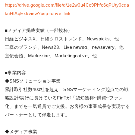
https://drive.google.com/file/d/1e2w0u4Cc9Phfo6qPUty0cqa
knHfAqExf/view?usp=drive_link
■メディア掲載実績（一部抜粋）
日経ビジネスX、日経クロストレンド、Newspicks、他
王様のブランチ、News23、Live newsα、newsevery、他
宣伝会議、Markezine、Marketingnative、他
■事業内容
◆SNSソリューション事業
累計取引社数400社を超え、SNSマーケティング起点での戦
略設計/実行に長けているFinTが「認知獲得~購買~ファン
化」までを一気通貫でご支援。お客様の事業成長を実現する
パートナーとして伴走します。
◆メディア事業