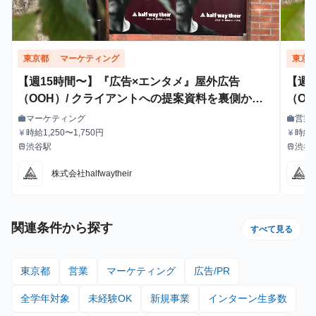
東京都
マーケティング
東京
【週15時間〜】『広告×エンタメ』屋外広告
【週
（OOH）/ クライアントへの提案資料を裏側から
（O
支えるインターン！
マーケティング
営業
work
work
職種
職種
時給1,250〜1,750円
時給1
currency_yen
currency_yen
給与
給与
渋谷駅
渋谷
train
train
最寄駅
最寄駅
株式会社halfwaytheir
関連条件から探す
すべて見る
東京都
営業
マーケティング
広告/PR
全学年対象
未経験OK
新規事業
インターン生多数