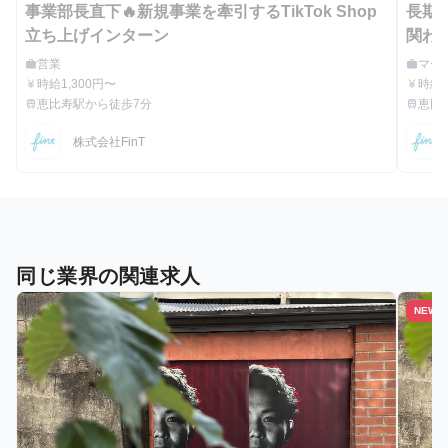
事業部長直下🔥新規事業を牽引するTikTok Shop
長期
立ち上げインターン
関わ
営業
マー
work
work
職種
職種
時給1,300円〜
時給1
currency_yen
currency_yen
給与
給与
恵比寿駅から徒歩7分
恵比
train
train
最寄駅
最寄駅
株式会社FinT
同じ業界の関連求人
NEW