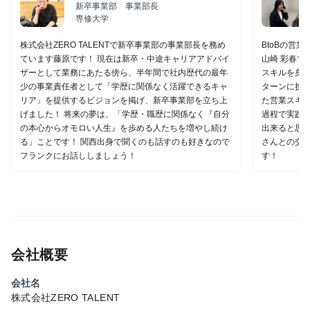
新卒事業部 事業部長
専修大学
株式会社ZERO TALENTで新卒事業部の事業部長を務め
BtoBの営
ています藤原です！ 現在は新卒・中途キャリアアドバイ
山崎 彩春で
ザーとして業務にあたる傍ら、半年間で社内歴代の最年
スキルを身
少の事業責任者として「学歴に関係なく活躍できるキャ
ターンに挑戦
リア」を提供するビジョンを掲げ、新卒事業部を立ち上
た営業スキ
げました！ 将来の夢は、「学歴・職歴に関係なく『自分
過程で実践
の本心からオモロい人生』を歩める人たちを増やし続け
出来ると思い
る」ことです！ 関西出身で聞くのも話すのも好きなので
さんとの交
フランクにお話ししましょう！
す！
会社概要
会社名
株式会社ZERO TALENT