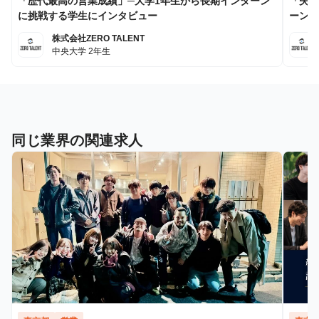
「歴代最高の営業成績」─大学1年生から長期インターン
「失敗
に挑戦する学生にインタビュー
ーンに
株式会社ZERO TALENT
中央大学 2年生
同じ業界の関連求人