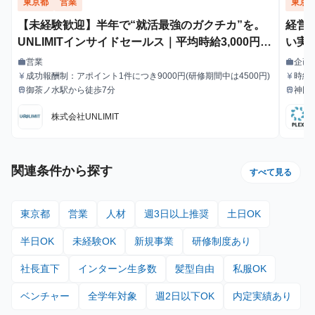
東京都
営業
東京
【未経験歓迎】半年で“就活最強のガクチカ”を。
経営
UNLIMITインサイドセールス｜平均時給3,000円で
い実
成果もキャリアも掴む
営業
企画
work
work
職種
職種
成功報酬制：アポイント1件につき9000円(研修期間中は4500円)
時給
currency_yen
currency_yen
給与
給与
御茶ノ水駅から徒歩7分
神田
train
train
最寄駅
最寄駅
株式会社UNLIMIT
関連条件から探す
すべて見る
東京都
営業
人材
週3日以上推奨
土日OK
半日OK
未経験OK
新規事業
研修制度あり
社長直下
インターン生多数
髪型自由
私服OK
ベンチャー
全学年対象
週2日以下OK
内定実績あり