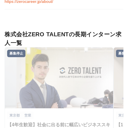
https://zerocareer.jp/about/
株式会社ZERO TALENTの長期インターン求
人一覧
募集停止
募集
東京都
営業
東京
【4年生歓迎】社会に出る前に幅広いビジネススキ
【1