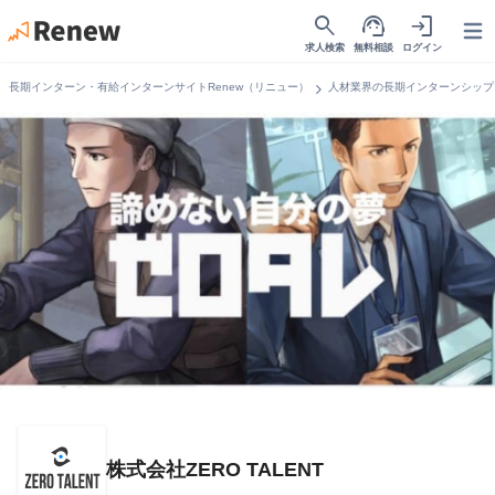
search
support_agent
login
Open
求人検索
無料相談
ログイン
chevron_right
長期インターン・有給インターンサイトRenew（リニュー）
人材業界の長期インターンシップ
株式会社ZERO TALENT