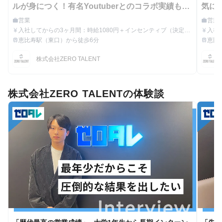
ルが身につく！有名Youtuberとのコラボ実績もあ
気に
る急成長HRベンチャー！
コラ
営業
営業
work
work
職種
職種
入社してからの3ヶ月間：時給1080円＋インセンティブ（決定単
入社
currency_yen
currency_yen
給与
給与
価10％） その後：引き続き時給制か成果報酬制か自身で思考し
ンティブに
恵比寿駅（東口）から徒歩6分
恵比
train
train
最寄駅
最寄駅
プレゼンして決定！
ュア
株式会社ZERO TALENT
株式会社ZERO TALENTの体験談