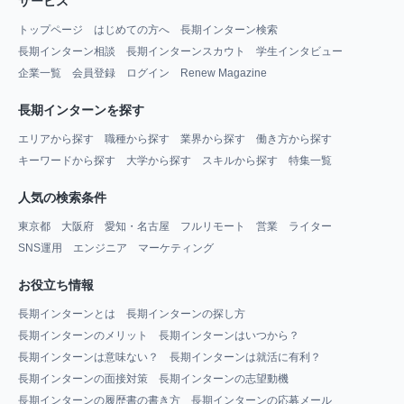
サービス
トップページ
はじめての方へ
長期インターン検索
長期インターン相談
長期インターンスカウト
学生インタビュー
企業一覧
会員登録
ログイン
Renew Magazine
長期インターンを探す
エリアから探す
職種から探す
業界から探す
働き方から探す
キーワードから探す
大学から探す
スキルから探す
特集一覧
人気の検索条件
東京都
大阪府
愛知・名古屋
フルリモート
営業
ライター
SNS運用
エンジニア
マーケティング
お役立ち情報
長期インターンとは
長期インターンの探し方
長期インターンのメリット
長期インターンはいつから？
長期インターンは意味ない？
長期インターンは就活に有利？
長期インターンの面接対策
長期インターンの志望動機
長期インターンの履歴書の書き方
長期インターンの応募メール