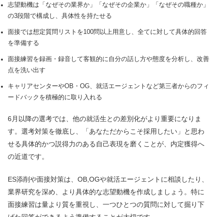
志望動機は「なぜその業界か」「なぜその企業か」「なぜその職種か」
の3段階で構成し、具体性を持たせる
面接では想定質問リストを100問以上用意し、全てに対して具体的回答
を準備する
面接練習を録画・録音して客観的に自分の話し方や態度を分析し、改善
点を洗い出す
キャリアセンターやOB・OG、就活エージェントなど第三者からのフィ
ードバックを積極的に取り入れる
6月以降の選考では、他の就活生との差別化がより重要になりま
す。選考対策を徹底し、「あなただからこそ採用したい」と思わ
せる具体的かつ説得力のある自己表現を磨くことが、内定獲得へ
の近道です。
ES添削や面接対策は、OB,OGや就活エージェントに相談したり、
業界研究を深め、より具体的な志望動機を作成しましょう。特に
面接練習は量より質を重視し、一つひとつの質問に対して掘り下