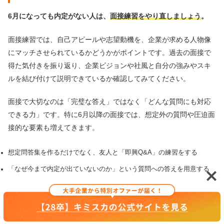
6月になっても内定がない人は、
面接練習をやり直しましょう
。
面接練習では、自己アピールや志望動機を、企業が求める人物像
にマッチさせられているかどうかがポイントです。過去の面接で
得た気付きを振り返り、企業ビジョンや社風と自分の強みやスキ
ルを結び付けて説明できているか確認してみてください。
面接で大切なのは「完璧な答え」ではなく「どんな質問にも対応
できる力」です。特に6月以降の面接では、想定外の質問や圧迫面
接的な要素も増えてきます。
想定問答集を作るだけでなく、友人と「即興Q&A」の練習をする
「なぜ今まで内定が出ていないのか」という質問への答えを用意する
模擬面接では、わざと質問の意図をずらして回答し、修正する練習をす
る
自分の話し方のクセ（早口、言葉遣い、目線など）を録画して客観的に