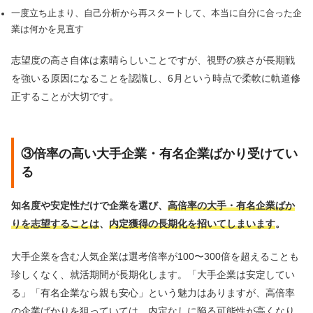
一度立ち止まり、自己分析から再スタートして、本当に自分に合った企
業は何かを見直す
志望度の高さ自体は素晴らしいことですが、視野の狭さが長期戦
を強いる原因になることを認識し、6月という時点で柔軟に軌道修
正することが大切です。
③倍率の高い大手企業・有名企業ばかり受けてい
る
知名度や安定性だけで企業を選び、
高倍率の大手・有名企業ばか
りを志望することは
、
内定獲得の長期化を招いてしまいます
。
大手企業を含む人気企業は選考倍率が100〜300倍を超えることも
珍しくなく、就活期間が長期化します。「大手企業は安定してい
る」「有名企業なら親も安心」という魅力はありますが、高倍率
の企業ばかりを狙っていては、内定なしに陥る可能性が高くなり