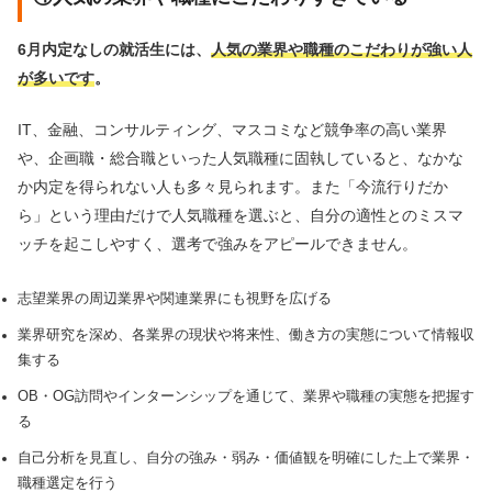
6月内定なしの就活生には、
人気の業界や職種のこだわりが強い人
が多いです
。
IT、金融、コンサルティング、マスコミなど競争率の高い業界
や、企画職・総合職といった人気職種に固執していると、なかな
か内定を得られない人も多々見られます。また「今流行りだか
ら」という理由だけで人気職種を選ぶと、自分の適性とのミスマ
ッチを起こしやすく、選考で強みをアピールできません。
志望業界の周辺業界や関連業界にも視野を広げる
業界研究を深め、各業界の現状や将来性、働き方の実態について情報収
集する
OB・OG訪問やインターンシップを通じて、業界や職種の実態を把握す
る
自己分析を見直し、自分の強み・弱み・価値観を明確にした上で業界・
職種選定を行う