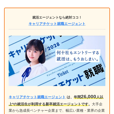
就活エージェントなら絶対ココ！
キャリアチケット就職エージェント
26,000
キャリアチケット就職エージェント
は、
年間
人以
上*の就活生が利用する新卒就活エージェントです
。
大手企
業から急成長ベンチャー企業まで、幅広い業種・業界の企業