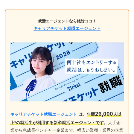
就活エージェントなら絶対ココ！
キャリアチケット就職エージェント
26,000
キャリアチケット就職エージェント
は、
年間
人以
上*の就活生が利用する新卒就活エージェントです
。
大手企
業から急成長ベンチャー企業まで、幅広い業種・業界の企業