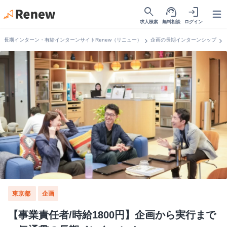
search
support_agent
login
Open
求人検索
無料相談
ログイン
chevron_right
chevron_right
長期インターン・有給インターンサイトRenew（リニュー）
企画の長期インターンシップ
東京都
企画
【事業責任者/時給1800円】企画から実行まで