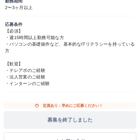
勤務期間
2〜3ヶ月以上
応募条件
【必須】
・週15時間以上勤務可能な方
・パソコンの基礎操作など、基本的なITリテラシーを持っている
方
【歓迎】
・テレアポのご経験
・法人営業のご経験
・インターンのご経験
face
定員あり：早めにご応募ください！
募集を終了しました