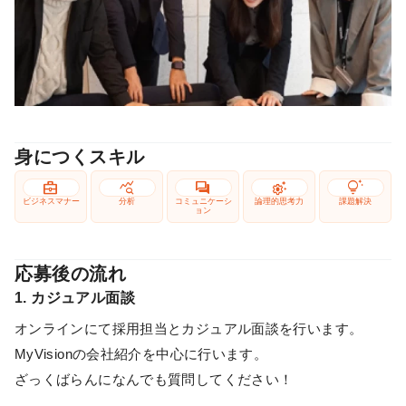
身につくスキル
business_center
query_stats
forum
settings_suggest
tips_and_updates
ビジネスマナー
分析
コミュニケーシ
論理的思考力
課題解決
ョン
応募後の流れ
1. カジュアル面談
オンラインにて採用担当とカジュアル面談を行います。
MyVisionの会社紹介を中心に行います。
ざっくばらんになんでも質問してください！