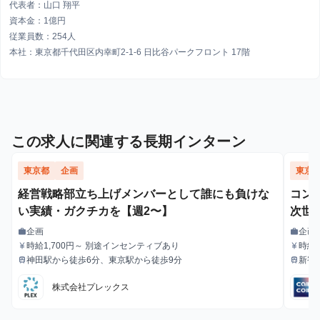
代表者：山口 翔平
資本金：1億円
従業員数：254人
本社：東京都千代田区内幸町2-1-6 日比谷パークフロント 17階
この求人に関連する長期インターン
東京都
企画
東京
経営戦略部立ち上げメンバーとして誰にも負けな
コン
い実績・ガクチカを【週2〜】
次世
企画
企画
work
work
職種
職種
時給1,700円～ 別途インセンティブあり
時給1
currency_yen
currency_yen
給与
給与
神田駅から徒歩6分、東京駅から徒歩9分
新宿
train
train
最寄駅
最寄駅
徒歩
株式会社プレックス