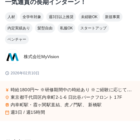
一気通貫の長期インターン！
人材
全学年対象
週3日以上推奨
未経験OK
新規事業
内定実績あり
髪型自由
私服OK
スタートアップ
ベンチャー
株式会社MyVision
schedule
2026年02月10日
時給1800円〜 ※研修期間中の時給あり ※ご経験に応じて変動いたします（1500~1800円）
currency_yen
東京都千代田区内幸町2-1-6 日比谷パークフロント 17F
place
内幸町駅・霞ヶ関駅直結、虎ノ門駅、 新橋駅
train
週3日 / 週15時間
calendar_today