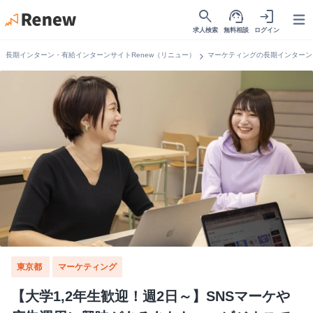
search
support_agent
login
Open
求人検索
無料相談
ログイン
chevron_right
長期インターン・有給インターンサイトRenew（リニュー）
マーケティングの長期インターン
東京都
マーケティング
【大学1,2年生歓迎！週2日～】SNSマーケや