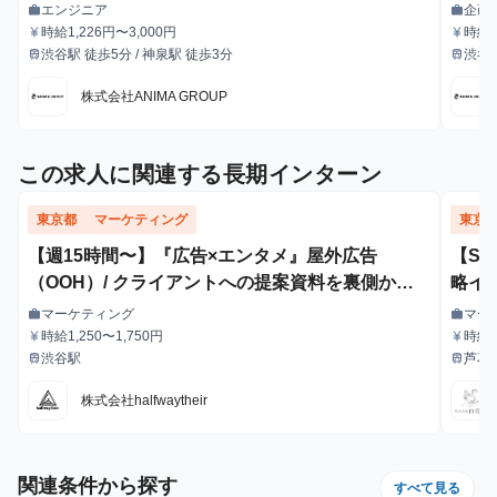
発力を身につけたいインターン募集！
でビ
エンジニア
企画
work
work
職種
職種
時給1,226円〜3,000円
時給1
currency_yen
currency_yen
給与
給与
渋谷駅 徒歩5分 / 神泉駅 徒歩3分
渋谷駅
train
train
最寄駅
最寄駅
株式会社ANIMA GROUP
この求人に関連する長期インターン
東京都
マーケティング
東京
【週15時間〜】『広告×エンタメ』屋外広告
【S
（OOH）/ クライアントへの提案資料を裏側から
略イ
支えるインターン！
マーケティング
マー
work
work
職種
職種
時給1,250〜1,750円
時給1
currency_yen
currency_yen
給与
給与
給・
渋谷駅
芦花
train
train
最寄駅
最寄駅
株式会社halfwaytheir
関連条件から探す
すべて見る