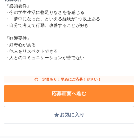
『必須要件』
・今の学生生活に物足りなさをを感じる
・「夢中になった」といえる経験が1つ以上ある
・自分で考えて行動、改善することが好き
『歓迎要件』
・好奇心がある
・他人をリスペクトできる
・人とのコミュニケーションが苦でない
face
定員あり：早めにご応募ください！
応募画面へ進む
grade
お気に入り