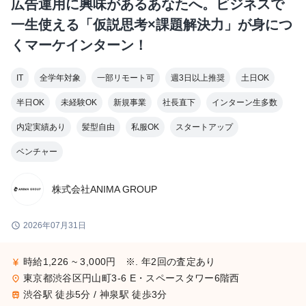
広告運用に興味があるあなたへ。ビジネスで
一生使える「仮説思考×課題解決力」が身につ
くマーケインターン！
IT
全学年対象
一部リモート可
週3日以上推奨
土日OK
半日OK
未経験OK
新規事業
社長直下
インターン生多数
内定実績あり
髪型自由
私服OK
スタートアップ
ベンチャー
株式会社ANIMA GROUP
schedule
2026年07月31日
時給1,226 ~ 3,000円 ※. 年2回の査定あり
currency_yen
東京都渋谷区円山町3-6 E・スペースタワー6階西
place
渋谷駅 徒歩5分 / 神泉駅 徒歩3分
train