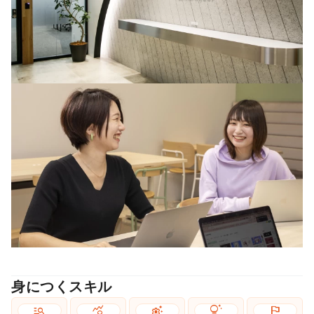
身につくスキル
manage_search
query_stats
settings_suggest
tips_and_updates
flag