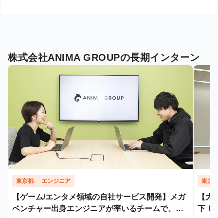
株式会社ANIMA GROUPの長期インターン
東京都
エンジニア
東京
【ゲーム/エンタメ領域の自社サービス開発】メガ
【大
ベンチャー出身エンジニアが率いるチームで、開
下！