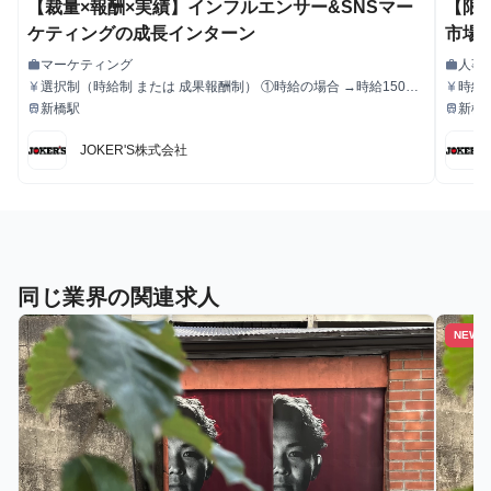
【裁量×報酬×実績】インフルエンサー&SNSマー
【限
ケティングの成長インターン
市場
ン
マーケティング
人事
work
work
職種
職種
選択制（時給制 または 成果報酬制） ①時給の場合 →時給1500
時給1
currency_yen
currency_yen
給与
給与
円でのお支払い ②成果報酬の条件・単価 → 担当案件の粗利に対
新橋駅
新橋
train
train
最寄駅
最寄駅
する報酬率での支給 ・キャスティング担当：案件粗利の15%
・ディレクション担当：案件粗利の15%
JOKER'S株式会社
同じ業界の関連求人
NEW