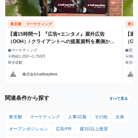
東京都
マーケティング
東京
【週15時間〜】『広告×エンタメ』屋外広告
【週
（OOH）/ クライアントへの提案資料を裏側から
（O
支えるインターン！
マーケティング
営業
work
work
職種
職種
時給1,250〜1,750円
時給1
currency_yen
currency_yen
給与
給与
渋谷駅
渋谷
train
train
最寄駅
最寄駅
株式会社halfwaytheir
関連条件から探す
すべて見る
東京都
マーケティング
人事/広報
その他
企画
オープンポジション
広告/PR
週3日以上推奨