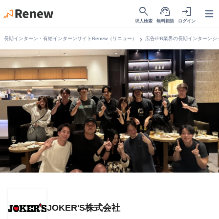
search
support_agent
login
Open
求人検索
無料相談
ログイン
chevron_right
長期インターン・有給インターンサイトRenew（リニュー）
広告/PR業界の長期インターンシ
JOKER'S株式会社