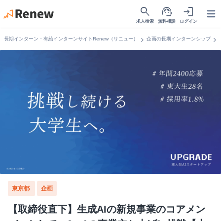
search
support_agent
login
Open
求人検索
無料相談
ログイン
chevron_right
chevron_right
長期インターン・有給インターンサイトRenew（リニュー）
企画の長期インターンシップ
東京都
企画
【取締役直下】生成AIの新規事業のコアメン