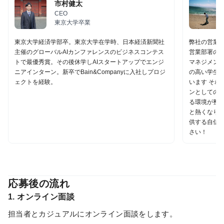
市村健太
CEO
東京大学卒業
東京大学経済学部卒。東京大学在学時、日本経済新聞社
弊社の営業イ
主催のグローバルAIカンファレンスのビジネスコンテス
営業部署の事
トで最優秀賞。その後休学しAIスタートアップでエンジ
マネジメント
ニアインターン。新卒でBain&Companyに入社しプロジ
の高い学生
ェクトを経験。
います それ
ンとしての
る環境が整っ
と熱くなり
供する自信が
さい！
応募後の流れ
1. オンライン面談
担当者とカジュアルにオンライン面談をします。