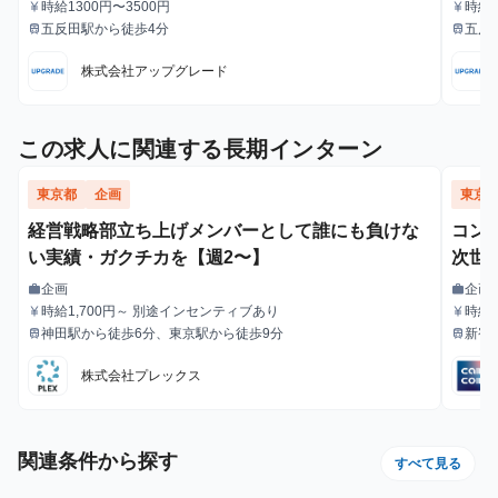
時給1300円〜3500円
時給1
currency_yen
currency_yen
給与
給与
五反田駅から徒歩4分
五反
train
train
最寄駅
最寄駅
株式会社アップグレード
この求人に関連する長期インターン
東京都
企画
東京
経営戦略部立ち上げメンバーとして誰にも負けな
コン
い実績・ガクチカを【週2〜】
次世
企画
企画
work
work
職種
職種
時給1,700円～ 別途インセンティブあり
時給1
currency_yen
currency_yen
給与
給与
神田駅から徒歩6分、東京駅から徒歩9分
新宿
train
train
最寄駅
最寄駅
徒歩
株式会社プレックス
関連条件から探す
すべて見る