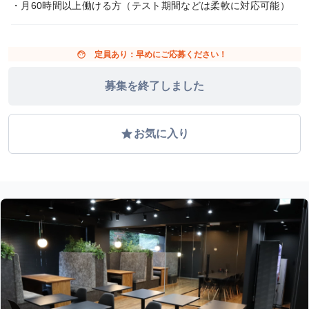
・月60時間以上働ける方（テスト期間などは柔軟に対応可能）
face
定員あり：早めにご応募ください！
募集を終了しました
grade
お気に入り