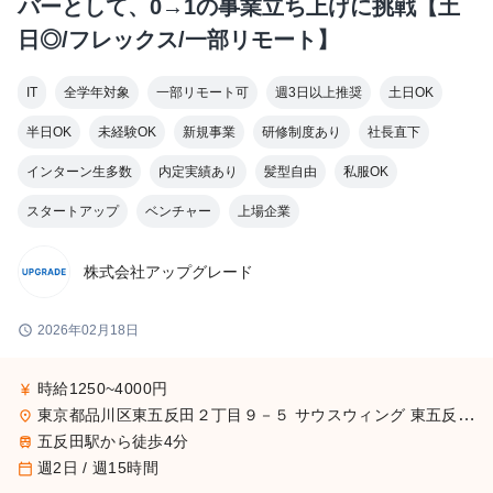
バーとして、0→1の事業立ち上げに挑戦【土
日◎/フレックス/一部リモート】
IT
全学年対象
一部リモート可
週3日以上推奨
土日OK
半日OK
未経験OK
新規事業
研修制度あり
社長直下
インターン生多数
内定実績あり
髪型自由
私服OK
スタートアップ
ベンチャー
上場企業
株式会社アップグレード
schedule
2026年02月18日
時給1250~4000円
currency_yen
東京都品川区東五反田２丁目９－５ サウスウィング 東五反田５階
place
五反田駅から徒歩4分
train
週2日 / 週15時間
calendar_today