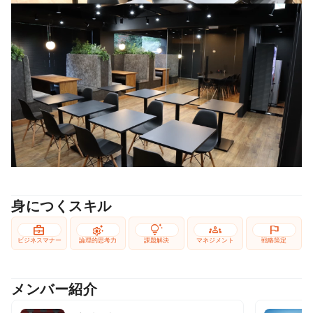
身につくスキル
business_center
settings_suggest
tips_and_updates
groups
flag
ビジネスマナー
論理的思考力
課題解決
マネジメント
戦略策定
メンバー紹介