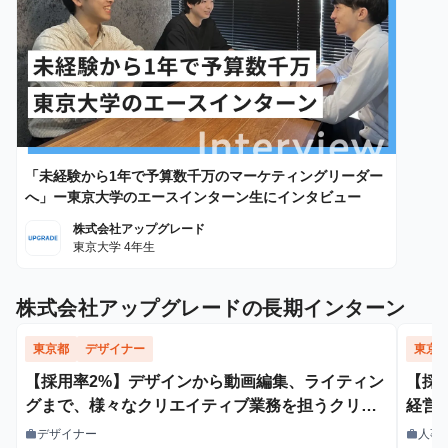
「未経験から1年で予算数千万のマーケティングリーダー
へ」ー東京大学のエースインターン生にインタビュー
株式会社アップグレード
東京大学 4年生
株式会社アップグレードの長期インターン
東京都
デザイナー
東京
【採用率2%】デザインから動画編集、ライティン
【採用
グまで、様々なクリエイティブ業務を担うクリエ
経営
イティブデザイナー - 文理/学歴不問
デザイナー
人事
work
work
職種
職種