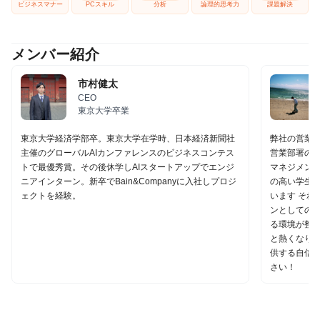
ビジネスマナー
PCスキル
分析
論理的思考力
課題解決
メンバー紹介
市村健太
CEO
東京大学卒業
東京大学経済学部卒。東京大学在学時、日本経済新聞社
弊社の営業イ
主催のグローバルAIカンファレンスのビジネスコンテス
営業部署の事
トで最優秀賞。その後休学しAIスタートアップでエンジ
マネジメント
ニアインターン。新卒でBain&Companyに入社しプロジ
の高い学生
ェクトを経験。
います それ
ンとしての
る環境が整っ
と熱くなり
供する自信が
さい！