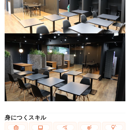
身につくスキル
business_center
computer
query_stats
settings_suggest
tips_and_updates