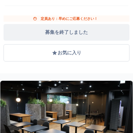
face
定員あり：早めにご応募ください！
募集を終了しました
grade
お気に入り