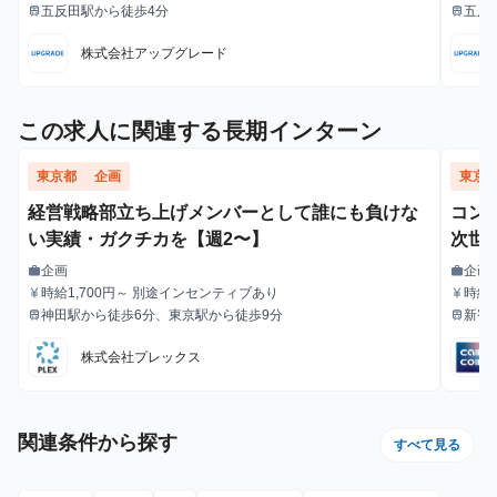
五反田駅から徒歩4分
五反
train
train
最寄駅
最寄駅
株式会社アップグレード
この求人に関連する長期インターン
東京都
企画
東京
経営戦略部立ち上げメンバーとして誰にも負けな
コン
い実績・ガクチカを【週2〜】
次世
企画
企画
work
work
職種
職種
時給1,700円～ 別途インセンティブあり
時給1
currency_yen
currency_yen
給与
給与
神田駅から徒歩6分、東京駅から徒歩9分
新宿
train
train
最寄駅
最寄駅
徒歩
株式会社プレックス
関連条件から探す
すべて見る