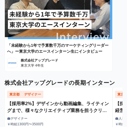
「未経験から1年で予算数千万のマーケティングリーダー
へ」ー東京大学のエースインターン生にインタビュー
株式会社アップグレード
東京大学 4年生
株式会社アップグレードの長期インターン
東京都
デザイナー
東京
【採用率2%】デザインから動画編集、ライティン
【採用
グまで、様々なクリエイティブ業務を担うクリエ
経営
イティブデザイナー - 文理/学歴不問
デザイナー
人事
work
work
職種
職種
時給1300円〜3500円
時給1
currency_yen
currency_yen
給与
給与