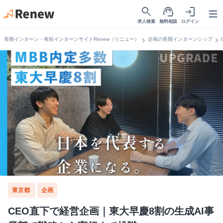
search
support_agent
login
Open
求人検索
無料相談
ログイン
chevron_right
chevron_right
長期インターン・有給インターンサイトRenew（リニュー）
企画の長期インターンシップ
東京都
企画
CEO直下で経営企画｜東大早慶8割の生成AI事