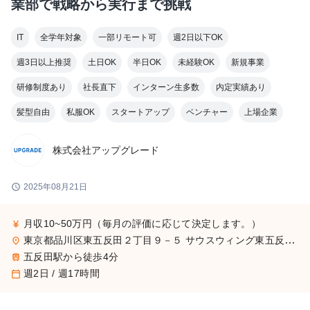
業部で戦略から実行まで挑戦
IT
全学年対象
一部リモート可
週2日以下OK
週3日以上推奨
土日OK
半日OK
未経験OK
新規事業
研修制度あり
社長直下
インターン生多数
内定実績あり
髪型自由
私服OK
スタートアップ
ベンチャー
上場企業
株式会社アップグレード
schedule
2025年08月21日
月収10~50万円（毎月の評価に応じて決定します。）
currency_yen
東京都品川区東五反田２丁目９－５ サウスウィング東五反田５階
place
五反田駅から徒歩4分
train
週2日 / 週17時間
calendar_today