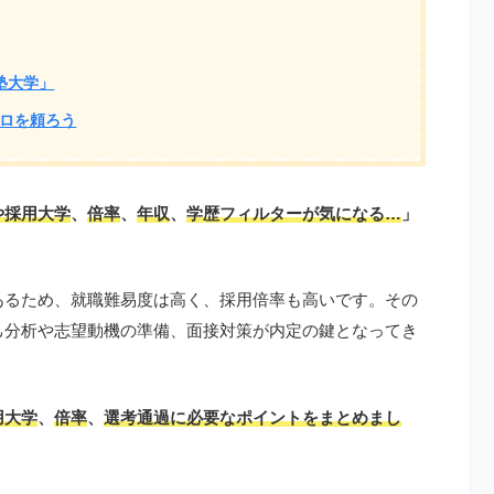
塾大学」
ロを頼ろう
や採用大学
、
倍率
、
年収
、
学歴フィルターが気になる…
」
あるため、就職難易度は高く、採用倍率も高いです。その
己分析や志望動機の準備、面接対策が内定の鍵となってき
用大学
、
倍率
、
選考通過に必要なポイントをまとめまし