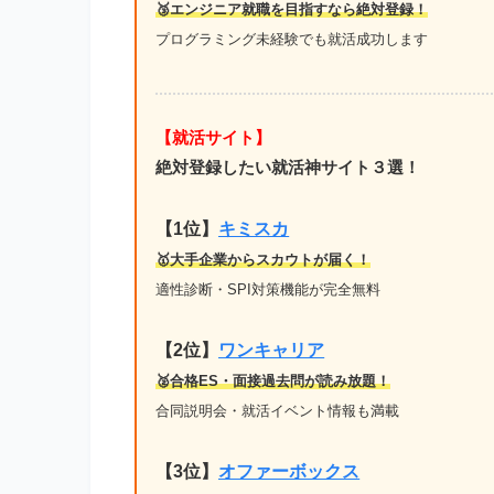
🥉エンジニア就職を目指すなら絶対登録！
プログラミング未経験でも就活成功します
【就活サイト】
絶対登録したい就活神サイト３選！
【1位】
キミスカ
🥇大手企業からスカウトが届く！
適性診断・SPI対策機能が完全無料
【2位】
ワンキャリア
🥈合格ES・面接過去問が読み放題！
合同説明会・就活イベント情報も満載
【3位】
オファーボックス