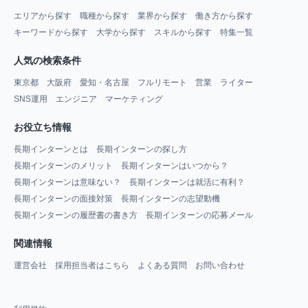
エリアから探す
職種から探す
業界から探す
働き方から探す
キーワードから探す
大学から探す
スキルから探す
特集一覧
人気の検索条件
東京都
大阪府
愛知・名古屋
フルリモート
営業
ライター
SNS運用
エンジニア
マーケティング
お役立ち情報
長期インターンとは
長期インターンの探し方
長期インターンのメリット
長期インターンはいつから？
長期インターンは意味ない？
長期インターンは就活に有利？
長期インターンの面接対策
長期インターンの志望動機
長期インターンの履歴書の書き方
長期インターンの応募メール
関連情報
運営会社
採用担当者はこちら
よくある質問
お問い合わせ