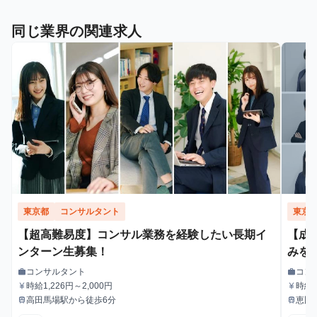
同じ業界の関連求人
東京都
コンサルタント
東京
【超高難易度】コンサル業務を経験したい長期イ
【成
ンターン生募集！
みを
ネス
コンサルタント
コン
work
work
職種
職種
時給1,226円～2,000円
時給
currency_yen
currency_yen
給与
給与
高田馬場駅から徒歩6分
恵比
train
train
最寄駅
最寄駅