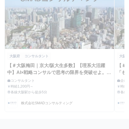
大阪府
コンサルタント
大阪
【＃大阪梅田｜京大/阪大生多数】【理系大活躍
【＃
中】AI×戦略コンサルで思考の限界を突破せよ。経
「も
営者の未来を描く、超実践型インターン - 株式会
題解
コンサルタント
企画
work
work
職種
職種
社SMADコンサルティングの長期・有給インター
時給1,200円～
時給1
currency_yen
currency_yen
給与
給与
各線大阪駅から徒歩5分
各線
train
train
ンシップ
最寄駅
最寄駅
株式会社SMADコンサルティング