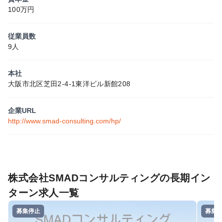
100万円
従業員数
9人
本社
大阪市北区芝田2-4-1東洋ビル新館208
企業URL
http://www.smad-consulting.com/hp/
株式会社SMADコンサルティングの長期イン
ターン求人一覧
募集停止
募集