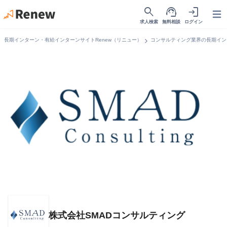
search
support_agent
login
Open
求人検索
無料相談
ログイン
chevron_right
長期インターン・有給インターンサイトRenew（リニュー）
コンサルティング業界の長期イン
株式会社SMADコンサルティング