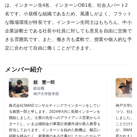
は、インターン生4名、インターンOB1名、社会人パート2
名です。小規模な組織であるため、風通しがよく、フラット
な職場環境が特長です。インターン生同士はもちろん、中小
企業診断士である社長や社員に対しても意見を自由に交換で
きる雰囲気です。また、働き方も柔軟で、授業や個人的な予
定に合わせて自由に働くことができます。
メンバー紹介
頼 慧一郎
総合職
神戸大学医学部
株式会社SMADコンサルティングでインターンをしてい
神戸大学法
る賴慧一郎と申します。2024年4月に長期インターンを
つつ、社会に
開始しました。士業の先生へのアライアンス営業からス
しました。
タートし、いまは補助金の事業計画書作成や新人教育も
ことだけを
担当しております。インターンを始めた動機は、幅広い
が、SMAD
経験を積みたく、裁量権のある仕事がしたかったからで
惹かれまし