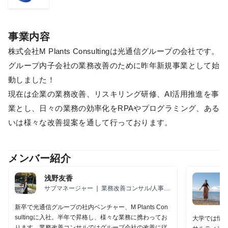
事業内容
株式会社M Plants Consultingは光通信グループの会社です。
グループ内子会社の業務改善のために昨年新規事業として始
動しました！
現在は企業の業務改善、リスキリング研修、AI活用推進を事
業とし、日々の業務の効率化をRPAやプログラミング、ある
いは様々な改善提案を通して行っております。
メンバー紹介
浅野友香
サブマネージャー ❘ 業務改善コンサル/人事/
新規事業開発/AI推進室室長
新卒で光通信グループの社内ベンチャー、M Plants Con
sultingに入社。半年で昇格し、様々な業務に携わってお
大学では情報
ります。業務改善コンサルではグループ会社の改善に従