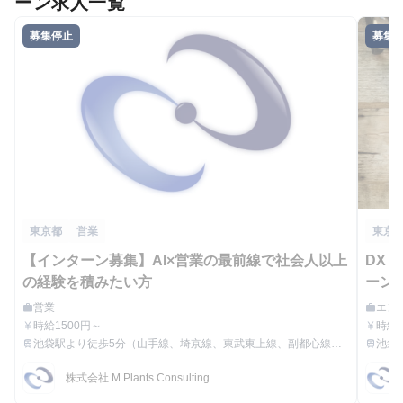
ーン求人一覧
募集停止
募集
東京都
営業
東京
【インターン募集】AI×営業の最前線で社会人以上
DX
の経験を積みたい方
ーン
営業
エン
work
work
職種
職種
時給1500円～
時給
currency_yen
currency_yen
給与
給与
り ＜実例＞ Hさん：入社時 3,500円 Kさん：入社時 3,000円 →
池袋駅より徒歩5分（山手線、埼京線、東武東上線、副都心線
池袋
train
train
最寄駅
最寄駅
入社5
線）
00円
株式会社 M Plants Consulting