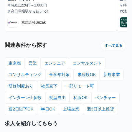
職種
職種
か？
時給1,226円～2,000円
時給1
currency_yen
currency_yen
給与
給与
高田馬場駅から徒歩6分
池袋
train
train
#1.
最寄駅
最寄駅
期・
株式会社Suzak
関連条件から探す
すべて見る
東京都
営業
エンジニア
コンサルタント
コンサルティング
全学年対象
未経験OK
新規事業
研修制度あり
社長直下
一部リモート可
インターン生多数
髪型自由
私服OK
ベンチャー
週2日以下OK
半日OK
上場企業
週3日以上推奨
求人を紹介してもらう