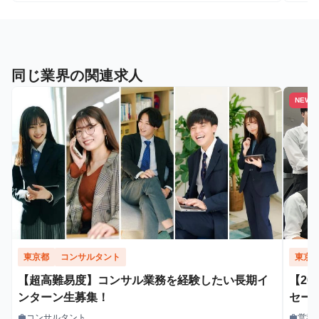
同じ業界の関連求人
NEW
東京都
コンサルタント
東京
【超高難易度】コンサル業務を経験したい長期イ
【20
ンターン生募集！
セー
業力
コンサルタント
営業
work
work