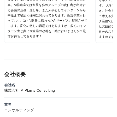
サルティン
事。AI推進室では室長を務めグループの責任者が出席す
す。 大学で
る会議の企画・進行を、また人事としてインターンから
き、社会人
中途まで幅広く採用に関わっております。新規事業も行
て考える貴
っており、1から開発に携わったAIサービスも展開させて
グ業務では
います。変化の激しい職場ではありますが、多くのイン
た実践的な
ターン生と共に大企業の改善を一緒に行いませんか？是
自分のスキ
非お待ちしております！
すすめです
会社概要
会社名
株式会社 M Plants Consulting
業界
コンサルティング