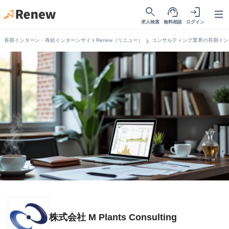
search
support_agent
login
Open
求人検索
無料相談
ログイン
chevron_right
長期インターン・有給インターンサイトRenew（リニュー）
コンサルティング業界の長期イン
株式会社 M Plants Consulting