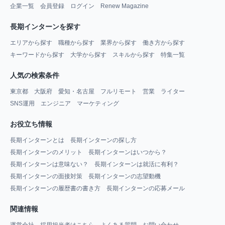
企業一覧
会員登録
ログイン
Renew Magazine
長期インターンを探す
エリアから探す
職種から探す
業界から探す
働き方から探す
キーワードから探す
大学から探す
スキルから探す
特集一覧
人気の検索条件
東京都
大阪府
愛知・名古屋
フルリモート
営業
ライター
SNS運用
エンジニア
マーケティング
お役立ち情報
長期インターンとは
長期インターンの探し方
長期インターンのメリット
長期インターンはいつから？
長期インターンは意味ない？
長期インターンは就活に有利？
長期インターンの面接対策
長期インターンの志望動機
長期インターンの履歴書の書き方
長期インターンの応募メール
関連情報
運営会社
採用担当者はこちら
よくある質問
お問い合わせ