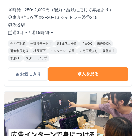
時給1,250~2,000円（能力・経験に応じて昇給あり）
currency_yen
東京都渋谷区東2−20−13 シャトレー渋谷215
place
渋谷駅
train
週3日〜 / 週15時間〜
calendar_today
全学年対象
一部リモート可
週3日以上推奨
半日OK
未経験OK
研修制度あり
社長直下
インターン生多数
内定実績あり
髪型自由
私服OK
スタートアップ
求人を見る
お気に入り
grade