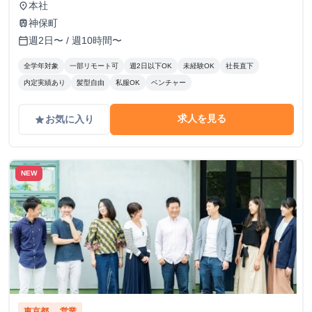
本社
place
神保町
train
週2日〜 / 週10時間〜
calendar_today
全学年対象
一部リモート可
週2日以下OK
未経験OK
社長直下
内定実績あり
髪型自由
私服OK
ベンチャー
求人を見る
お気に入り
grade
NEW
東京都
営業