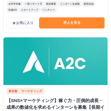
全学年対象
一部リモート可
新規事業
インターン生多数
髪型自由
私服OK
スタートアップ
ベンチャー
求人を見る
お気に入り
grade
東京都
マーケティング
【SNS×マーケティング】稼ぐ力・圧倒的成長・
成果の数値化を求めるインターンを募集【長期イ