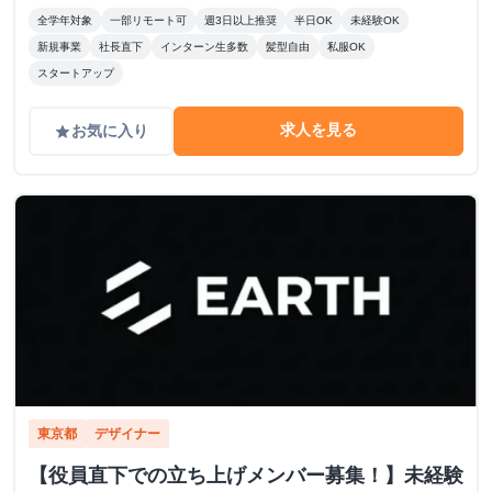
全学年対象
一部リモート可
週3日以上推奨
半日OK
未経験OK
新規事業
社長直下
インターン生多数
髪型自由
私服OK
スタートアップ
求人を見る
お気に入り
grade
東京都
デザイナー
【役員直下での立ち上げメンバー募集！】未経験