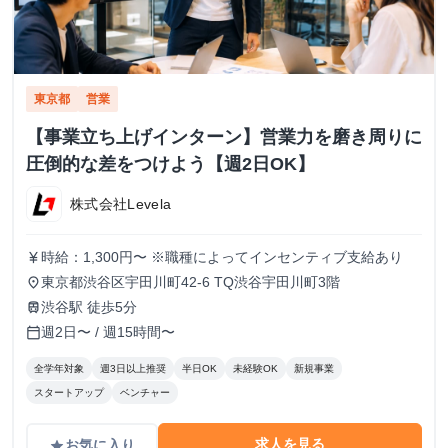
東京都
営業
【事業立ち上げインターン】営業力を磨き周りに
圧倒的な差をつけよう【週2日OK】
株式会社Levela
時給：1,300円〜 ※職種によってインセンティブ支給あり
currency_yen
東京都渋谷区宇田川町42-6 TQ渋谷宇田川町3階
place
渋谷駅 徒歩5分
train
週2日〜 / 週15時間〜
calendar_today
全学年対象
週3日以上推奨
半日OK
未経験OK
新規事業
スタートアップ
ベンチャー
求人を見る
お気に入り
grade