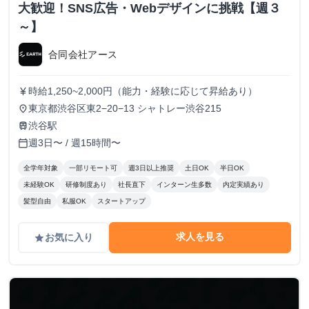
大歓迎！SNS広告・Webデザインに挑戦【週３
～】
合同会社アース
時給1,250~2,000円（能力・経験に応じて昇給あり）
currency_yen
東京都渋谷区東2−20−13 シャトレー渋谷215
place
渋谷駅
train
週3日〜 / 週15時間〜
calendar_today
全学年対象
一部リモート可
週3日以上推奨
土日OK
半日OK
未経験OK
研修制度あり
社長直下
インターン生多数
内定実績あり
髪型自由
私服OK
スタートアップ
求人を見る
お気に入り
grade