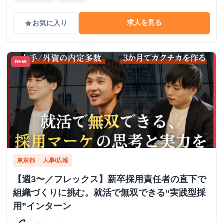
求人を見る
お気に入り
grade
NEW
東京都
人事/広報
【週3〜／フレックス】新卒採用責任者の直下で
組織づくりに挑む。就活で無双できる“実践型採
用”インターン