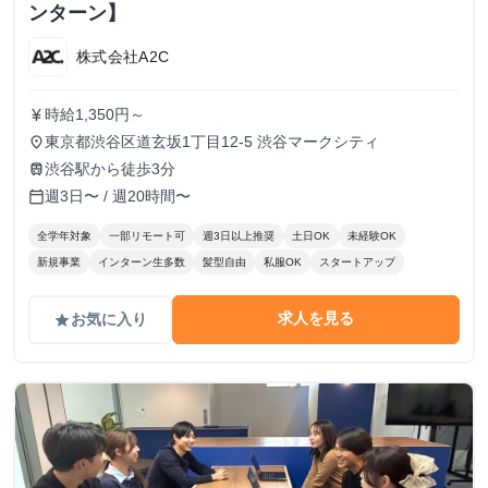
ンターン】
株式会社A2C
時給1,350円～
currency_yen
東京都渋谷区道玄坂1丁目12-5 渋谷マークシティ
place
渋谷駅から徒歩3分
train
週3日〜 / 週20時間〜
calendar_today
全学年対象
一部リモート可
週3日以上推奨
土日OK
未経験OK
新規事業
インターン生多数
髪型自由
私服OK
スタートアップ
求人を見る
お気に入り
grade