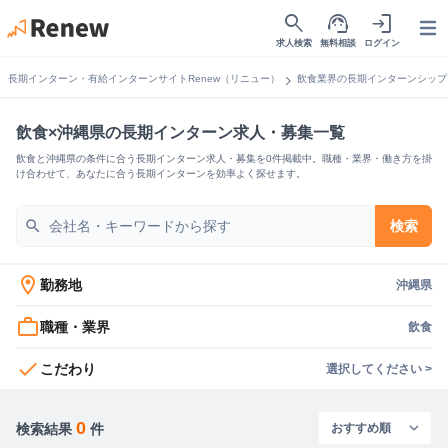
search
support_agent
login
Open
求人検索
無料相談
ログイン
chevron_right
長期インターン・有給インターンサイトRenew（リニュー）
飲食業界の長期インターンシップ
飲食×沖縄県の長期インターン求人・募集一覧
飲食と沖縄県の条件に合う長期インターン求人・募集を0件掲載中。職種・業界・働き方を掛
け合わせて、あなたに合う長期インターンを効率よく探せます。
search
検索
location_on
勤務地
沖縄県
work_outline
職種・業界
飲食
check
こだわり
選択してください >
0
検索結果
件