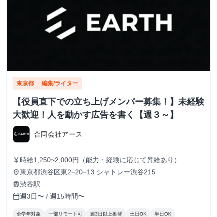
東京都
編集/ライター
【役員直下での立ち上げメンバー募集！】未経験
大歓迎！人を動かす広告を書く【週３～】
合同会社アース
時給1,250~2,000円（能力・経験に応じて昇給あり）
currency_yen
東京都渋谷区東2−20−13 シャトレー渋谷215
place
渋谷駅
train
週3日〜 / 週15時間〜
calendar_today
全学年対象
一部リモート可
週3日以上推奨
土日OK
半日OK