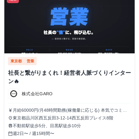
東京都
営業
社長と繋がりまくれ！経営者人脈づくりインター
ン🔥
株式会社GARO
月給60000円/月48時間勤務(稼働量に応じる) 本気でコミッ
currency_yen
トすれば、学生でも圧倒的な実績と報酬を得られる環境で
東京都品川区西五反田3-12-14西五反田プレイス8階
place
す！
不動前駅徒歩5分、目黒駅徒歩10分
train
週2日〜 / 週15時間〜
calendar_today