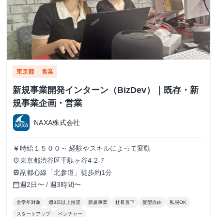
東京都
営業
新規事業開発インターン（BizDev）｜既存・新
規事業企画・営業
NAXA株式会社
時給１５００～ 経験やスキルによって変動
currency_yen
東京都渋谷区千駄ヶ谷4-2-7
place
副都心線「北参道」徒歩約1分
train
週2日〜 / 週3時間〜
calendar_today
全学年対象
週3日以上推奨
新規事業
社長直下
髪型自由
私服OK
スタートアップ
ベンチャー