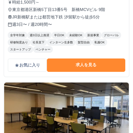
時給1,500円～
currency_yen
東京都港区新橋5丁目13番5号 新橋MCVビル 9階
place
JR新橋駅または都営地下鉄 汐留駅から徒歩5分
train
週3日〜 / 週20時間〜
calendar_today
全学年対象
週3日以上推奨
半日OK
未経験OK
新規事業
グローバル
研修制度あり
社長直下
インターン生多数
髪型自由
私服OK
スタートアップ
ベンチャー
求人を見る
お気に入り
grade