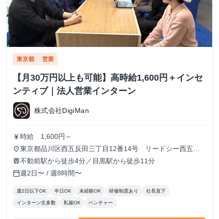
東京都
営業
【月30万円以上も可能】高時給1,600円＋インセ
ンティブ｜法人営業インターン
株式会社DigiMan
時給 1,600円～
currency_yen
東京都品川区西五反田三丁目12番14号 リードシー西五反
place
田ビル7-8階（受付8階）
不動前駅から徒歩4分／目黒駅から徒歩11分
train
週2日〜 / 週8時間〜
calendar_today
週2日以下OK
半日OK
未経験OK
研修制度あり
社長直下
インターン生多数
私服OK
ベンチャー