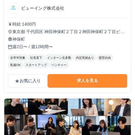
ビューイング株式会社
時給:1400円
currency_yen
東京都 千代田区 神田神保町２丁目２神田神保町２丁目ビル
place
５０２号室
神保町
train
週2日〜 / 週12時間〜
calendar_today
全学年対象
社長直下
インターン生多数
内定実績あり
髪型自由
私服OK
スタートアップ
ベンチャー
求人を見る
お気に入り
grade