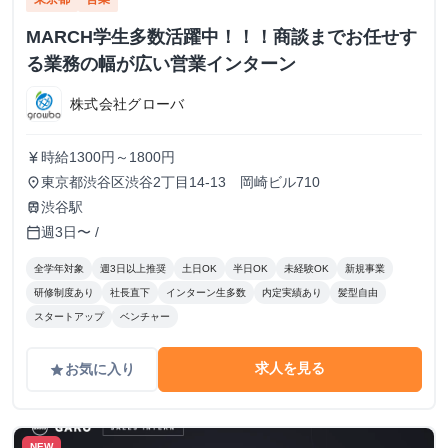
MARCH学生多数活躍中！！！商談までお任せす
る業務の幅が広い営業インターン
株式会社グローバ
時給1300円～1800円
currency_yen
東京都渋谷区渋谷2丁目14-13 岡崎ビル710
place
渋谷駅
train
週3日〜 /
calendar_today
全学年対象
週3日以上推奨
土日OK
半日OK
未経験OK
新規事業
研修制度あり
社長直下
インターン生多数
内定実績あり
髪型自由
スタートアップ
ベンチャー
求人を見る
お気に入り
grade
NEW