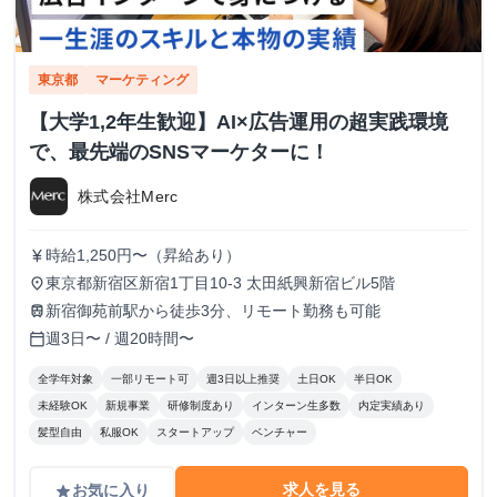
東京都
マーケティング
【大学1,2年生歓迎】AI×広告運用の超実践環境
で、最先端のSNSマーケターに！
株式会社Merc
時給1,250円〜（昇給あり）
currency_yen
東京都新宿区新宿1丁目10-3 太田紙興新宿ビル5階
place
新宿御苑前駅から徒歩3分、リモート勤務も可能
train
週3日〜 / 週20時間〜
calendar_today
全学年対象
一部リモート可
週3日以上推奨
土日OK
半日OK
未経験OK
新規事業
研修制度あり
インターン生多数
内定実績あり
髪型自由
私服OK
スタートアップ
ベンチャー
求人を見る
お気に入り
grade