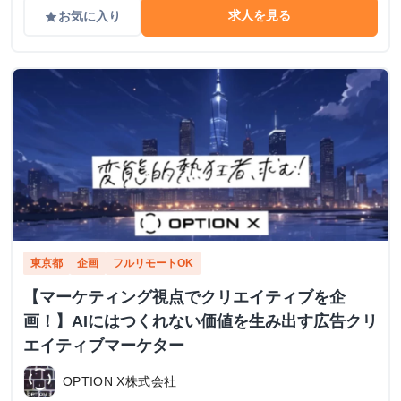
求人を見る
お気に入り
grade
東京都
企画
フルリモートOK
【マーケティング視点でクリエイティブを企
画！】AIにはつくれない価値を生み出す広告クリ
エイティブマーケター
OPTION X株式会社