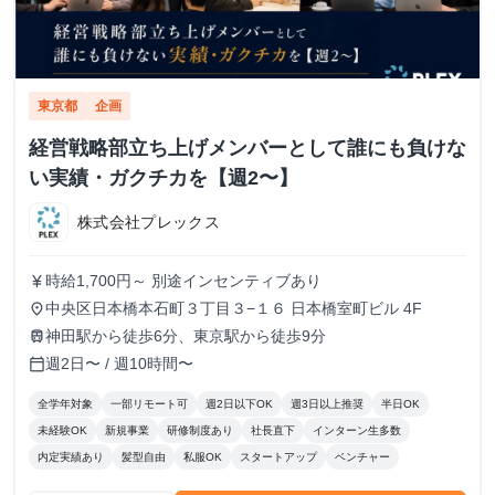
東京都
企画
経営戦略部立ち上げメンバーとして誰にも負けな
い実績・ガクチカを【週2〜】
株式会社プレックス
時給1,700円～ 別途インセンティブあり
currency_yen
中央区日本橋本石町３丁目３−１６ 日本橋室町ビル 4F
place
神田駅から徒歩6分、東京駅から徒歩9分
train
週2日〜 / 週10時間〜
calendar_today
全学年対象
一部リモート可
週2日以下OK
週3日以上推奨
半日OK
未経験OK
新規事業
研修制度あり
社長直下
インターン生多数
内定実績あり
髪型自由
私服OK
スタートアップ
ベンチャー