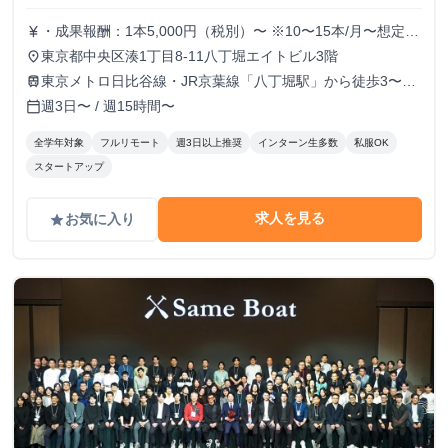
・成果報酬：1本5,000円（税別）〜 ※10〜15本/月〜想定
currency_yen
※経験、実績、能力等によって変動 ※トライアル期間の場
東京都中央区湊1丁目8-11八丁堀エイトビル3階
place
合変動あり
東京メトロ日比谷線・JR京葉線「八丁堀駅」から徒歩3〜6
train
分
週3日〜 / 週15時間〜
calendar_today
全学年対象
フルリモート
週3日以上推奨
インターン生多数
私服OK
スタートアップ
求人を見る
お気に入り
grade