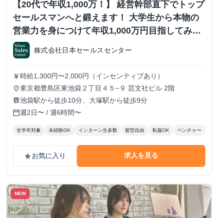
【20代で年収1,000万！】 経営幹部直下でトップ
セールスマンへと鍛えます！ 大学生から本物の
営業力を身につけて年収1,000万円目指してみま
せんか？ ※当社直結内定あり #学歴不問 #未経験
株式会社日本セールスセンター
可 #1.2年生可 - 株式会社日本セールスセンター
の長期・有給インターンシップ
時給1,300円〜2,000円（インセンティブあり）
currency_yen
東京都豊島区東池袋２丁目４５−９ 芸文社ビル 2階
place
池袋駅から徒歩10分、大塚駅から徒歩9分
train
週2日〜 / 週6時間〜
calendar_today
全学年対象
未経験OK
インターン生多数
髪型自由
私服OK
ベンチャー
求人を見る
お気に入り
grade
NEW