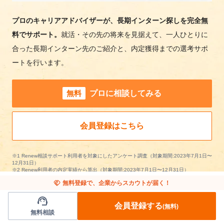
プロのキャリアアドバイザーが、長期インターン探しを完全無
料でサポート。
就活・その先の将来を見据えて、一人ひとりに
合った長期インターン先のご紹介と、内定獲得までの選考サポ
ートを行います。
無料
プロに相談してみる
会員登録はこちら
※1 Renew相談サポート利用者を対象にしたアンケート調査（対象期間:2023年7月1日〜
12月31日）
※2 Renew利用者の内定実績から算出（対象期間:2023年7月1日〜12月31日）
handshake
無料登録で、企業からスカウトが届く！
support_agent
会員登録する
(無料)
無料相談