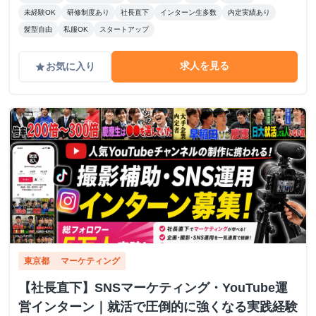
未経験OK
研修制度あり
社長直下
インターン生多数
内定実績あり
髪型自由
私服OK
スタートアップ
求人を見る
お気に入り
grade
東京都
マーケティング
【社長直下】SNSマーケティング・YouTube運
営インターン｜就活で圧倒的に強くなる実践経験