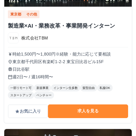
東京都
その他
製造業×AI・業務改革・事業開発インターン
株式会社TBM
時給1,500円〜1,800円※経験・能力に応じて要相談
currency_yen
東京都千代田区有楽町1-2-2 東宝日比谷ビル15F
place
日比谷駅
train
週2日〜 / 週16時間〜
calendar_today
一部リモート可
新規事業
インターン生多数
髪型自由
私服OK
スタートアップ
ベンチャー
求人を見る
お気に入り
grade