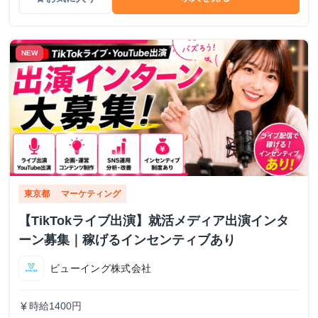
NEW
東京都
マーケティング
【TikTokライブ出演】就活メディア出演インタ
ーン募集｜稼げるインセンティブあり
ビューイング株式会社
時給1400円
currency_yen