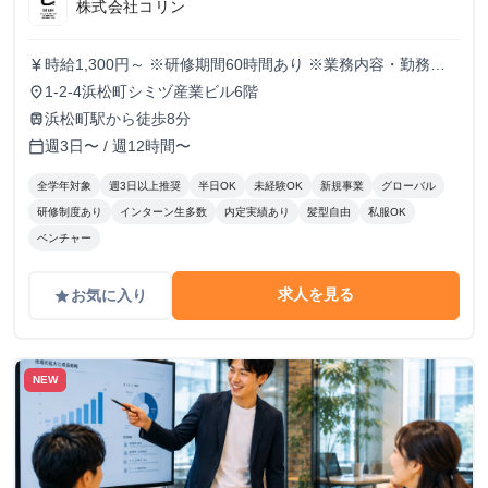
株式会社コリン
時給1,300円～ ※研修期間60時間あり ※業務内容・勤務状
currency_yen
況により決定
1-2-4浜松町シミヅ産業ビル6階
place
浜松町駅から徒歩8分
train
週3日〜 / 週12時間〜
calendar_today
全学年対象
週3日以上推奨
半日OK
未経験OK
新規事業
グローバル
研修制度あり
インターン生多数
内定実績あり
髪型自由
私服OK
ベンチャー
求人を見る
お気に入り
grade
NEW