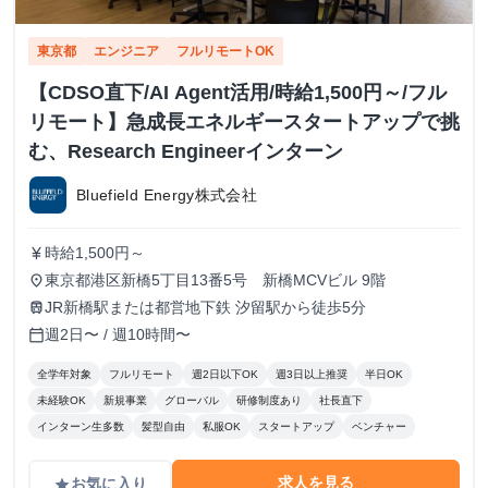
東京都
エンジニア
フルリモートOK
【CDSO直下/AI Agent活用/時給1,500円～/フル
リモート】急成長エネルギースタートアップで挑
む、Research Engineerインターン
Bluefield Energy株式会社
時給1,500円～
currency_yen
東京都港区新橋5丁目13番5号 新橋MCVビル 9階
place
JR新橋駅または都営地下鉄 汐留駅から徒歩5分
train
週2日〜 / 週10時間〜
calendar_today
全学年対象
フルリモート
週2日以下OK
週3日以上推奨
半日OK
未経験OK
新規事業
グローバル
研修制度あり
社長直下
インターン生多数
髪型自由
私服OK
スタートアップ
ベンチャー
求人を見る
お気に入り
grade