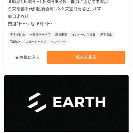
時給1,500円〜1,800円※経験・能力に応じて要相談
currency_yen
東京都千代田区有楽町1-2-2 東宝日比谷ビル15F
place
日比谷駅
train
週2日〜 / 週16時間〜
calendar_today
全学年対象
一部リモート可
新規事業
インターン生多数
髪型自由
私服OK
スタートアップ
ベンチャー
求人を見る
お気に入り
grade