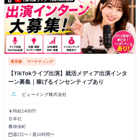
東京都
マーケティング
【TikTokライブ出演】就活メディア出演インタ
ーン募集｜稼げるインセンティブあり
ビューイング株式会社
時給1400円
currency_yen
本社
place
神保町
train
週2日〜 / 週10時間〜
calendar_today