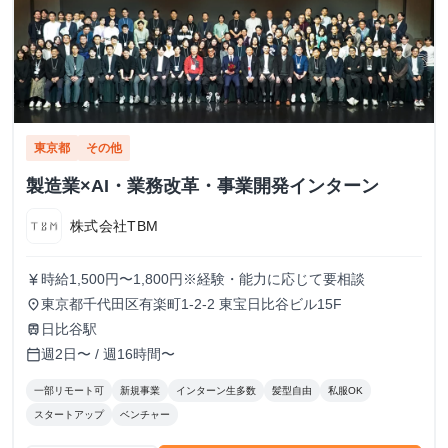
東京都
その他
製造業×AI・業務改革・事業開発インターン
株式会社TBM
時給1,500円〜1,800円※経験・能力に応じて要相談
currency_yen
東京都千代田区有楽町1-2-2 東宝日比谷ビル15F
place
日比谷駅
train
週2日〜 / 週16時間〜
calendar_today
一部リモート可
新規事業
インターン生多数
髪型自由
私服OK
スタートアップ
ベンチャー