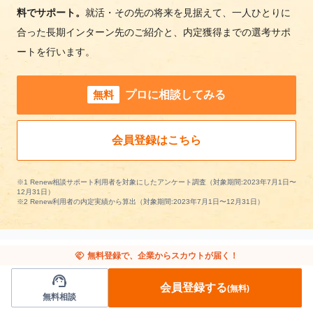
料でサポート。
就活・その先の将来を見据えて、一人ひとりに
合った長期インターン先のご紹介と、内定獲得までの選考サポ
ートを行います。
無料
プロに相談してみる
会員登録はこちら
※1 Renew相談サポート利用者を対象にしたアンケート調査（対象期間:2023年7月1日〜
12月31日）
※2 Renew利用者の内定実績から算出（対象期間:2023年7月1日〜12月31日）
handshake
無料登録で、企業からスカウトが届く！
support_agent
飲食の長期インターンを条件で絞り込む
会員登録する
(無料)
無料相談