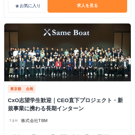
求人を見る
お気に入り
grade
東京都
企画
CxO志望学生歓迎｜CEO直下プロジェクト・新
規事業に携わる長期インターン
株式会社TBM