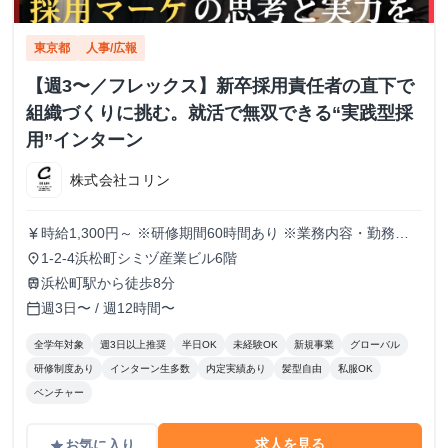
東京都
人事/広報
【週3〜／フレックス】新卒採用責任者の直下で
組織づくりに挑む。就活で無双できる“実践型採
用”インターン
株式会社コリン
時給1,300円～ ※研修期間60時間あり ※業務内容・勤務状
currency_yen
況により決定
1-2-4浜松町シミヅ産業ビル6階
place
浜松町駅から徒歩8分
train
週3日〜 / 週12時間〜
calendar_today
全学年対象
週3日以上推奨
半日OK
未経験OK
新規事業
グローバル
研修制度あり
インターン生多数
内定実績あり
髪型自由
私服OK
ベンチャー
求人を見る
お気に入り
grade