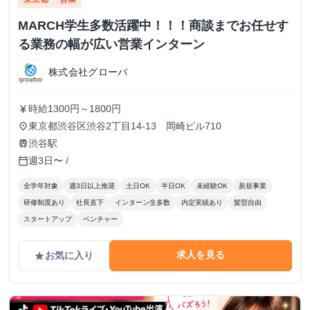
MARCH学生多数活躍中！！！商談までお任せす
る業務の幅が広い営業インターン
株式会社グローバ
時給1300円～1800円
currency_yen
東京都渋谷区渋谷2丁目14-13 岡崎ビル710
place
渋谷駅
train
週3日〜 /
calendar_today
全学年対象
週3日以上推奨
土日OK
半日OK
未経験OK
新規事業
研修制度あり
社長直下
インターン生多数
内定実績あり
髪型自由
スタートアップ
ベンチャー
求人を見る
お気に入り
grade