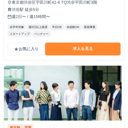
東京都渋谷区宇田川町42-6 TQ渋谷宇田川町3階
place
渋谷駅 徒歩5分
train
週2日〜 / 週15時間〜
calendar_today
全学年対象
週3日以上推奨
半日OK
未経験OK
新規事業
スタートアップ
ベンチャー
求人を見る
お気に入り
grade
東京都
営業