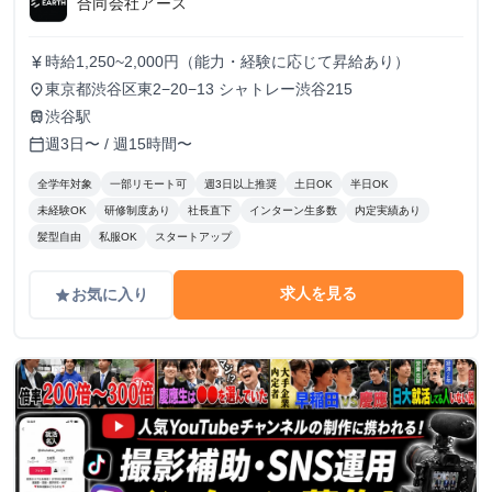
合同会社アース
時給1,250~2,000円（能力・経験に応じて昇給あり）
currency_yen
東京都渋谷区東2−20−13 シャトレー渋谷215
place
渋谷駅
train
週3日〜 / 週15時間〜
calendar_today
全学年対象
一部リモート可
週3日以上推奨
土日OK
半日OK
未経験OK
研修制度あり
社長直下
インターン生多数
内定実績あり
髪型自由
私服OK
スタートアップ
求人を見る
お気に入り
grade