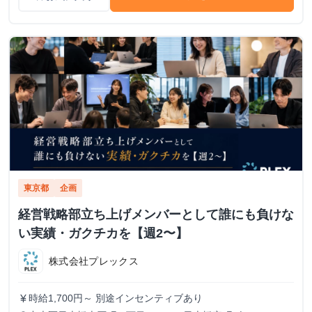
東京都
企画
経営戦略部立ち上げメンバーとして誰にも負けな
い実績・ガクチカを【週2〜】
株式会社プレックス
時給1,700円～ 別途インセンティブあり
currency_yen