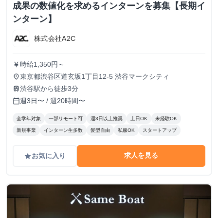
成果の数値化を求めるインターンを募集【長期イ
ンターン】
株式会社A2C
時給1,350円～
currency_yen
東京都渋谷区道玄坂1丁目12-5 渋谷マークシティ
place
渋谷駅から徒歩3分
train
週3日〜 / 週20時間〜
calendar_today
全学年対象
一部リモート可
週3日以上推奨
土日OK
未経験OK
新規事業
インターン生多数
髪型自由
私服OK
スタートアップ
求人を見る
お気に入り
grade