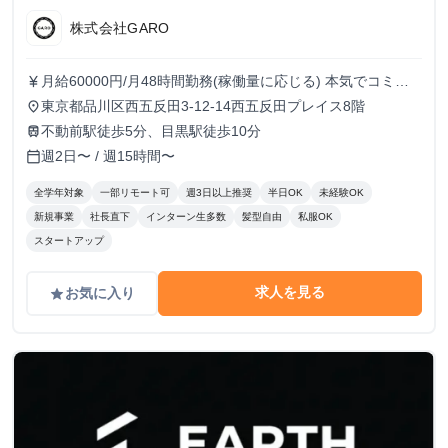
株式会社GARO
月給60000円/月48時間勤務(稼働量に応じる) 本気でコミッ
currency_yen
トすれば、学生でも圧倒的な実績と報酬を得られる環境で
東京都品川区西五反田3-12-14西五反田プレイス8階
place
す！
不動前駅徒歩5分、目黒駅徒歩10分
train
週2日〜 / 週15時間〜
calendar_today
全学年対象
一部リモート可
週3日以上推奨
半日OK
未経験OK
新規事業
社長直下
インターン生多数
髪型自由
私服OK
スタートアップ
求人を見る
お気に入り
grade