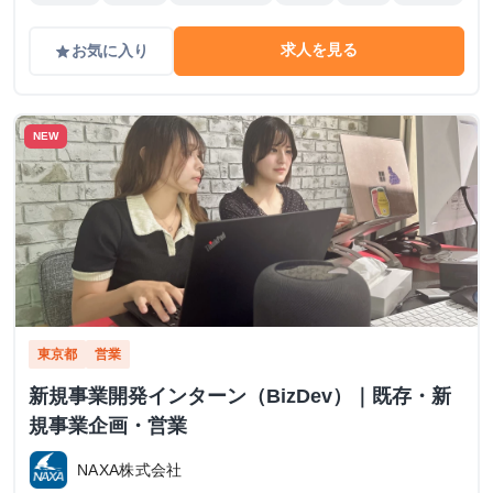
求人を見る
お気に入り
grade
NEW
東京都
営業
新規事業開発インターン（BizDev）｜既存・新
規事業企画・営業
NAXA株式会社