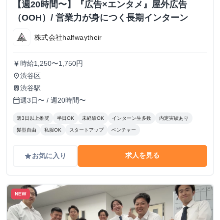
【週20時間〜】『広告×エンタメ』屋外広告
（OOH）/ 営業力が身につく長期インターン
株式会社halfwaytheir
時給1,250〜1,750円
currency_yen
渋谷区
place
渋谷駅
train
週3日〜 / 週20時間〜
calendar_today
週3日以上推奨
半日OK
未経験OK
インターン生多数
内定実績あり
髪型自由
私服OK
スタートアップ
ベンチャー
求人を見る
お気に入り
grade
NEW