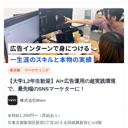
東京都
マーケティング
【大学1,2年生歓迎】AI×広告運用の超実践環境
で、最先端のSNSマーケターに！
株式会社Merc
時給1,250円〜（昇給あり）
currency_yen
東京都新宿区新宿1丁目10-3 太田紙興新宿ビル5階
place