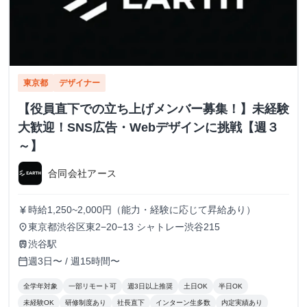
東京都
デザイナー
【役員直下での立ち上げメンバー募集！】未経験
大歓迎！SNS広告・Webデザインに挑戦【週３
～】
合同会社アース
時給1,250~2,000円（能力・経験に応じて昇給あり）
currency_yen
東京都渋谷区東2−20−13 シャトレー渋谷215
place
渋谷駅
train
週3日〜 / 週15時間〜
calendar_today
全学年対象
一部リモート可
週3日以上推奨
土日OK
半日OK
未経験OK
研修制度あり
社長直下
インターン生多数
内定実績あり