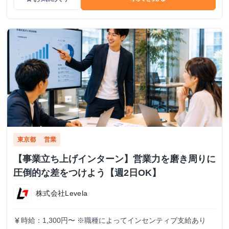
東京都
営業
【事業立ち上げインターン】営業力を磨き周りに
圧倒的な差をつけよう【週2日OK】
株式会社Levela
時給：1,300円〜 ※職種によってインセンティブ支給あり
currency_yen