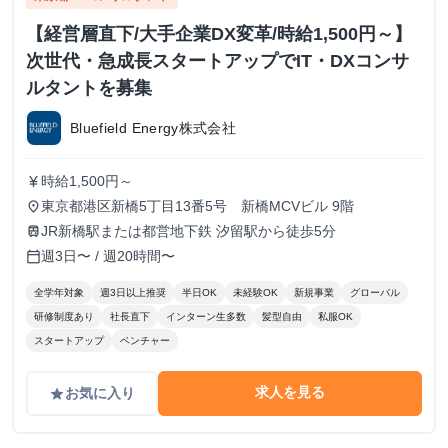
【経営層直下/大手企業DX変革/時給1,500円～】
次世代・急成長スタートアップでIT・DXコンサ
ルタントを募集
Bluefield Energy株式会社
時給1,500円～
currency_yen
東京都港区新橋5丁目13番5号 新橋MCVビル 9階
place
JR新橋駅または都営地下鉄 汐留駅から徒歩5分
train
週3日〜 / 週20時間〜
calendar_today
全学年対象
週3日以上推奨
半日OK
未経験OK
新規事業
グローバル
研修制度あり
社長直下
インターン生多数
髪型自由
私服OK
スタートアップ
ベンチャー
求人を見る
お気に入り
grade