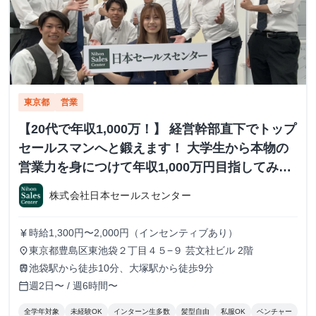
東京都
営業
【20代で年収1,000万！】 経営幹部直下でトップ
セールスマンへと鍛えます！ 大学生から本物の
営業力を身につけて年収1,000万円目指してみま
せんか？ ※当社直結内定あり #学歴不問 #未経験
株式会社日本セールスセンター
可 #1.2年生可 - 株式会社日本セールスセンター
の長期・有給インターンシップ
時給1,300円〜2,000円（インセンティブあり）
currency_yen
東京都豊島区東池袋２丁目４５−９ 芸文社ビル 2階
place
池袋駅から徒歩10分、大塚駅から徒歩9分
train
週2日〜 / 週6時間〜
calendar_today
全学年対象
未経験OK
インターン生多数
髪型自由
私服OK
ベンチャー