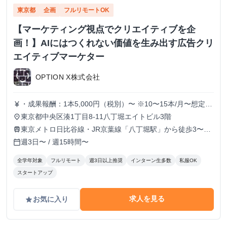
東京都
企画
フルリモートOK
【マーケティング視点でクリエイティブを企
画！】AIにはつくれない価値を生み出す広告クリ
エイティブマーケター
OPTION X株式会社
・成果報酬：1本5,000円（税別）〜 ※10〜15本/月〜想定
currency_yen
※経験、実績、能力等によって変動 ※トライアル期間の場
東京都中央区湊1丁目8-11八丁堀エイトビル3階
place
合変動あり
東京メトロ日比谷線・JR京葉線「八丁堀駅」から徒歩3〜6
train
分
週3日〜 / 週15時間〜
calendar_today
全学年対象
フルリモート
週3日以上推奨
インターン生多数
私服OK
スタートアップ
求人を見る
お気に入り
grade