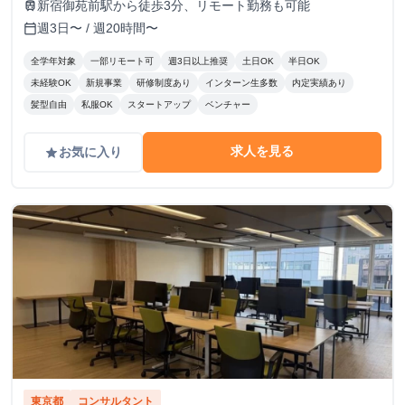
新宿御苑前駅から徒歩3分、リモート勤務も可能
train
週3日〜 / 週20時間〜
calendar_today
全学年対象
一部リモート可
週3日以上推奨
土日OK
半日OK
未経験OK
新規事業
研修制度あり
インターン生多数
内定実績あり
髪型自由
私服OK
スタートアップ
ベンチャー
求人を見る
お気に入り
grade
東京都
コンサルタント