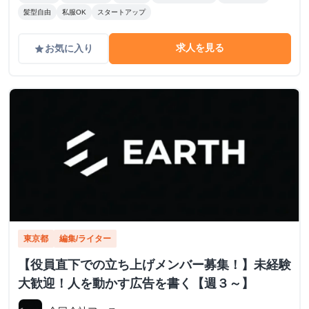
髪型自由
私服OK
スタートアップ
求人を見る
お気に入り
grade
東京都
編集/ライター
【役員直下での立ち上げメンバー募集！】未経験
大歓迎！人を動かす広告を書く【週３～】