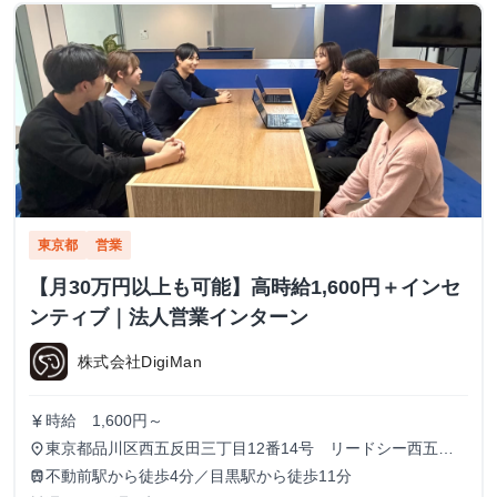
東京都
営業
【月30万円以上も可能】高時給1,600円＋インセ
ンティブ｜法人営業インターン
株式会社DigiMan
時給 1,600円～
currency_yen
東京都品川区西五反田三丁目12番14号 リードシー西五反
place
田ビル7-8階（受付8階）
不動前駅から徒歩4分／目黒駅から徒歩11分
train