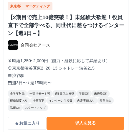
東京都
マーケティング
【2期目で売上10億突破！】未経験大歓迎！役員
直下で全部学べる、同世代に差をつけるインター
ン【週3日～】
合同会社アース
時給1,250~2,000円（能力・経験に応じて昇給あり）
currency_yen
東京都渋谷区東2−20−13 シャトレー渋谷215
place
渋谷駅
train
週3日〜 / 週15時間〜
calendar_today
全学年対象
一部リモート可
週3日以上推奨
半日OK
未経験OK
研修制度あり
社長直下
インターン生多数
内定実績あり
髪型自由
私服OK
スタートアップ
求人を見る
お気に入り
grade