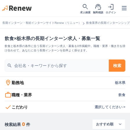
search
support_agent
login
Open
求人検索
無料相談
ログイン
chevron_right
長期インターン・有給インターンサイトRenew（リニュー）
飲食業界の長期インターンシップ
飲食×栃木県の長期インターン求人・募集一覧
飲食と栃木県の条件に合う長期インターン求人・募集を0件掲載中。職種・業界・働き方を掛
け合わせて、あなたに合う長期インターンを効率よく探せます。
search
検索
location_on
勤務地
栃木県
work_outline
職種・業界
飲食
check
こだわり
選択してください >
0
検索結果
件