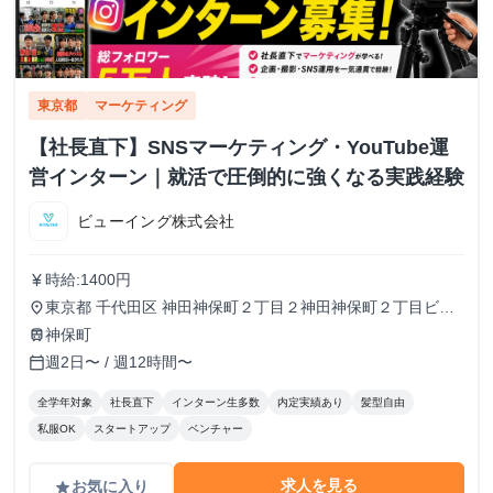
東京都
マーケティング
【社長直下】SNSマーケティング・YouTube運
営インターン｜就活で圧倒的に強くなる実践経験
ビューイング株式会社
時給:1400円
currency_yen
東京都 千代田区 神田神保町２丁目２神田神保町２丁目ビル
place
５０２号室
神保町
train
週2日〜 / 週12時間〜
calendar_today
全学年対象
社長直下
インターン生多数
内定実績あり
髪型自由
私服OK
スタートアップ
ベンチャー
求人を見る
お気に入り
grade