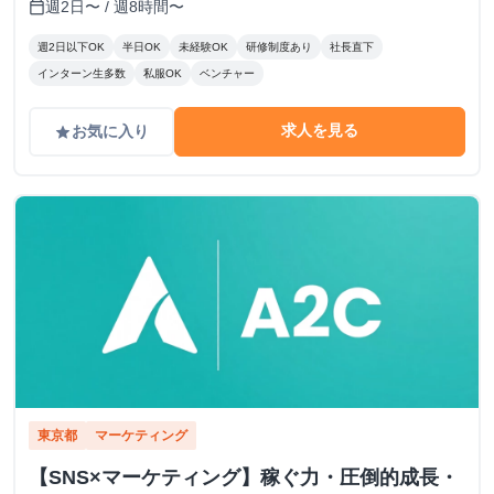
週2日〜 / 週8時間〜
calendar_today
週2日以下OK
半日OK
未経験OK
研修制度あり
社長直下
インターン生多数
私服OK
ベンチャー
求人を見る
お気に入り
grade
東京都
マーケティング
【SNS×マーケティング】稼ぐ力・圧倒的成長・