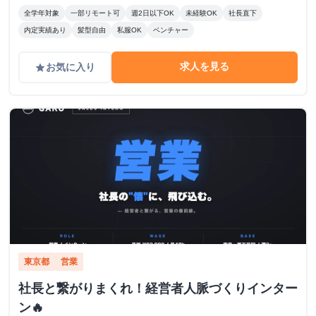
全学年対象
一部リモート可
週2日以下OK
未経験OK
社長直下
内定実績あり
髪型自由
私服OK
ベンチャー
求人を見る
お気に入り
grade
東京都
営業
社長と繋がりまくれ！経営者人脈づくりインター
ン🔥