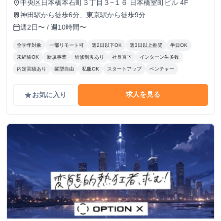
中央区日本橋本石町３丁目３−１６ 日本橋室町ビル 4F
place
神田駅から徒歩6分、東京駅から徒歩9分
train
週2日〜 / 週10時間〜
calendar_today
全学年対象
一部リモート可
週2日以下OK
週3日以上推奨
半日OK
未経験OK
新規事業
研修制度あり
社長直下
インターン生多数
内定実績あり
髪型自由
私服OK
スタートアップ
ベンチャー
求人を見る
お気に入り
grade