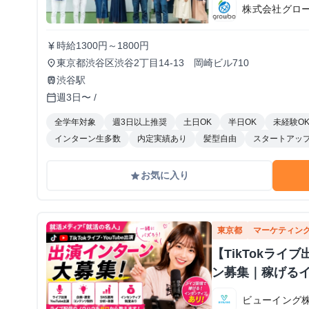
株式会社グロ
時給1300円～1800円
currency_yen
東京都渋谷区渋谷2丁目14-13 岡崎ビル710
place
渋谷駅
train
週3日〜 /
calendar_today
全学年対象
週3日以上推奨
土日OK
半日OK
未経験O
インターン生多数
内定実績あり
髪型自由
スタートアッ
お気に入り
grade
東京都
マーケティン
【TikTokラ
ン募集｜稼げる
ビューイング