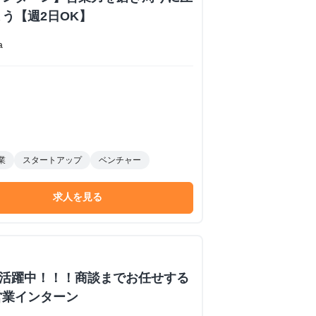
う【週2日OK】
a
業
スタートアップ
ベンチャー
求人を見る
数活躍中！！！商談までお任せする
営業インターン