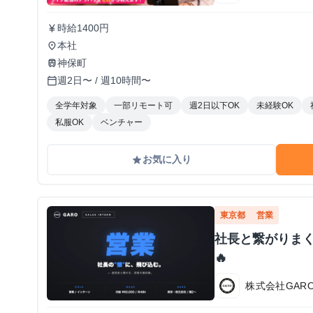
時給1400円
currency_yen
本社
place
神保町
train
週2日〜 / 週10時間〜
calendar_today
全学年対象
一部リモート可
週2日以下OK
未経験OK
私服OK
ベンチャー
お気に入り
grade
東京都
営業
社長と繋がりま
🔥
株式会社GAR