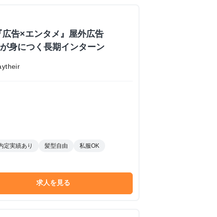
『広告×エンタメ』屋外広告
業力が身につく長期インターン
their
内定実績あり
髪型自由
私服OK
求人を見る