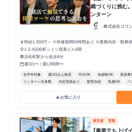
織づくりに挑む。
ンターン
株式会社コリ
時給1,300円～ ※研修期間60時間あり ※業務内容・勤
currency_yen
1-2-4浜松町シミヅ産業ビル6階
place
浜松町駅から徒歩8分
train
週3日〜 / 週12時間〜
calendar_today
全学年対象
週3日以上推奨
半日OK
未経験OK
新規事
インターン生多数
内定実績あり
髪型自由
私服OK
ベ
お気に入り
grade
東京都
営業
【事業立ち上げ