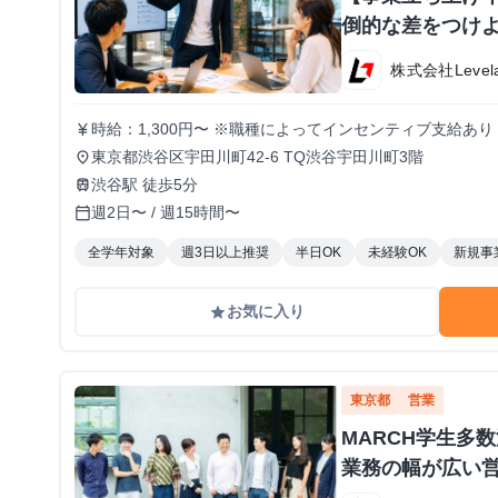
倒的な差をつけよ
株式会社Level
時給：1,300円〜 ※職種によってインセンティブ支給あり
currency_yen
東京都渋谷区宇田川町42-6 TQ渋谷宇田川町3階
place
渋谷駅 徒歩5分
train
週2日〜 / 週15時間〜
calendar_today
全学年対象
週3日以上推奨
半日OK
未経験OK
新規事
お気に入り
grade
東京都
営業
MARCH学生多
業務の幅が広い