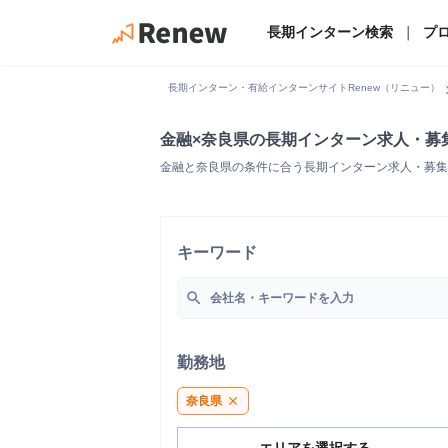
長期インターン検索
｜
プ
chevro
長期インターン・有給インターンサイトRenew（リニュー）
金融×奈良県の長期インターン求人・募
金融と奈良県の条件に合う長期インターン求人・募集
キーワード
search
勤務地
奈良県
close