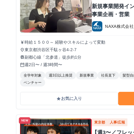
新規事業開発イン
事業企画・営業
NAXA株式会社
時給１５００～ 経験やスキルによって変動
currency_yen
東京都渋谷区千駄ヶ谷4-2-7
place
副都心線「北参道」徒歩約1分
train
週2日〜 / 週3時間〜
calendar_today
全学年対象
週3日以上推奨
新規事業
社長直下
髪型自
ベンチャー
お気に入り
grade
NEW
東京都
人事/広報
【週3〜／フレ