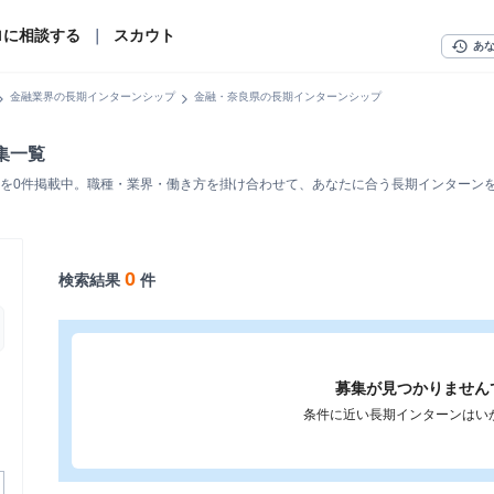
ロに相談する
｜
スカウト
history
あ
n_right
chevron_right
金融業界の長期インターンシップ
金融・奈良県の長期インターンシップ
集一覧
を0件掲載中。職種・業界・働き方を掛け合わせて、あなたに合う長期インターン
0
検索結果
件
募集が見つかりません
条件に近い長期インターンはい