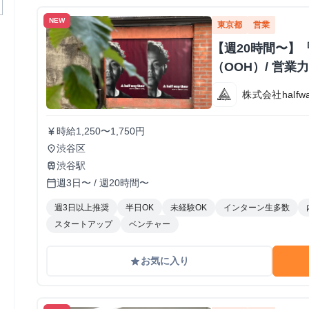
NEW
東京都
営業
【週20時間〜】
（OOH）/ 営
株式会社halfway
時給1,250〜1,750円
currency_yen
渋谷区
place
渋谷駅
train
週3日〜 / 週20時間〜
calendar_today
週3日以上推奨
半日OK
未経験OK
インターン生多数
スタートアップ
ベンチャー
お気に入り
grade