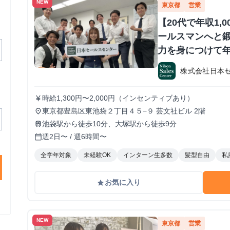
NEW
東京都
営業
【20代で年収1,
ールスマンへと鍛
力を身につけて年
か？ ※当社直結
株式会社日本
#1.2年生可 -
期・有給インタ
時給1,300円〜2,000円（インセンティブあり）
currency_yen
東京都豊島区東池袋２丁目４５−９ 芸文社ビル 2階
place
池袋駅から徒歩10分、大塚駅から徒歩9分
train
週2日〜 / 週6時間〜
calendar_today
全学年対象
未経験OK
インターン生多数
髪型自由
私
お気に入り
grade
NEW
東京都
営業