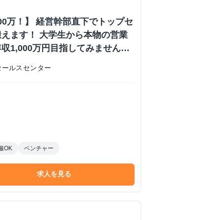
000万！】 経営幹部直下でトップセ
えます！ 大学生から本物の営業
収1,000万円目指してみません
内定あり #学歴不問 #未経験可
セールスセンター
 株式会社日本セールスセンターの長
ーンシップ
服OK
ベンチャー
求人を見る