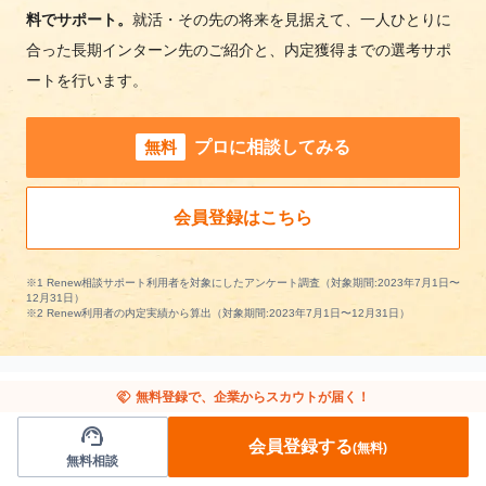
料でサポート。
就活・その先の将来を見据えて、一人ひとりに
合った長期インターン先のご紹介と、内定獲得までの選考サポ
ートを行います。
無料
プロに相談してみる
会員登録はこちら
※1 Renew相談サポート利用者を対象にしたアンケート調査（対象期間:2023年7月1日〜
12月31日）
※2 Renew利用者の内定実績から算出（対象期間:2023年7月1日〜12月31日）
handshake
無料登録で、企業からスカウトが届く！
support_agent
金融の長期インターンを条件で絞り込む
会員登録する
(無料)
無料相談