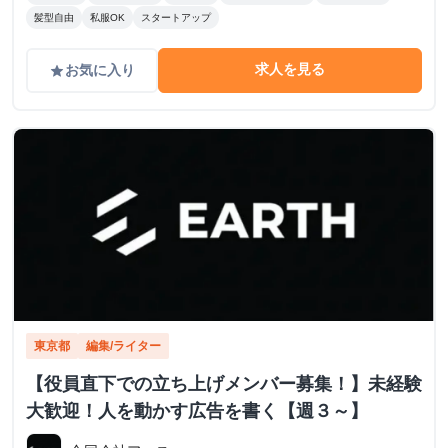
髪型自由
私服OK
スタートアップ
求人を見る
お気に入り
grade
東京都
編集/ライター
【役員直下での立ち上げメンバー募集！】未経験
大歓迎！人を動かす広告を書く【週３～】