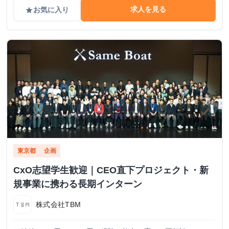
求人を見る
お気に入り
grade
東京都
企画
CxO志望学生歓迎｜CEO直下プロジェクト・新
規事業に携わる長期インターン
株式会社TBM