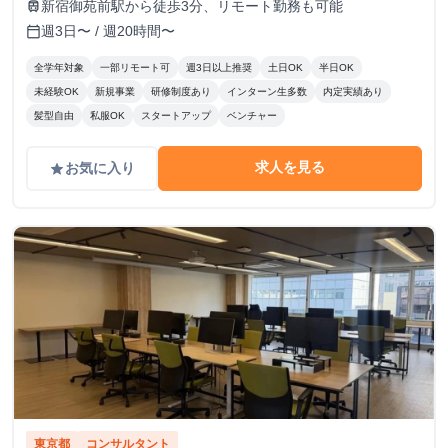
新宿御苑前駅から徒歩3分、リモート勤務も可能
train
週3日〜 / 週20時間〜
calendar_today
全学年対象
一部リモート可
週3日以上推奨
土日OK
半日OK
未経験OK
新規事業
研修制度あり
インターン生多数
内定実績あり
髪型自由
私服OK
スタートアップ
ベンチャー
求人を見る
お気に入り
grade
東京都
コンサルタント