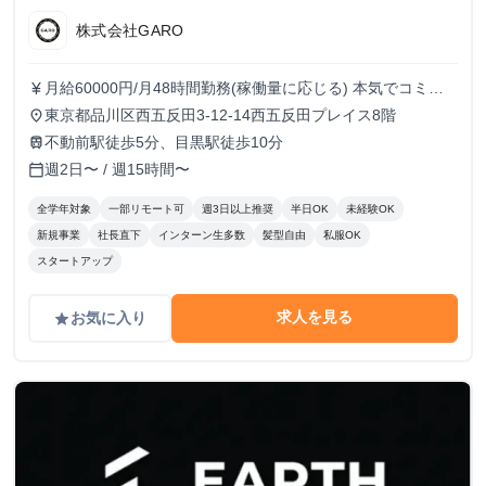
株式会社GARO
月給60000円/月48時間勤務(稼働量に応じる) 本気でコミッ
currency_yen
トすれば、学生でも圧倒的な実績と報酬を得られる環境で
東京都品川区西五反田3-12-14西五反田プレイス8階
place
す！
不動前駅徒歩5分、目黒駅徒歩10分
train
週2日〜 / 週15時間〜
calendar_today
全学年対象
一部リモート可
週3日以上推奨
半日OK
未経験OK
新規事業
社長直下
インターン生多数
髪型自由
私服OK
スタートアップ
求人を見る
お気に入り
grade