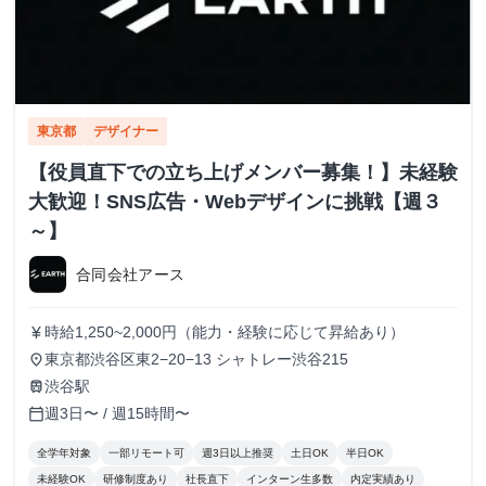
東京都
デザイナー
【役員直下での立ち上げメンバー募集！】未経験
大歓迎！SNS広告・Webデザインに挑戦【週３
～】
合同会社アース
時給1,250~2,000円（能力・経験に応じて昇給あり）
currency_yen
東京都渋谷区東2−20−13 シャトレー渋谷215
place
渋谷駅
train
週3日〜 / 週15時間〜
calendar_today
全学年対象
一部リモート可
週3日以上推奨
土日OK
半日OK
未経験OK
研修制度あり
社長直下
インターン生多数
内定実績あり