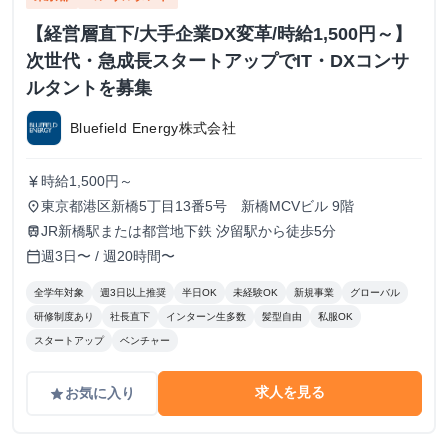
【経営層直下/大手企業DX変革/時給1,500円～】
次世代・急成長スタートアップでIT・DXコンサ
ルタントを募集
Bluefield Energy株式会社
時給1,500円～
currency_yen
東京都港区新橋5丁目13番5号 新橋MCVビル 9階
place
JR新橋駅または都営地下鉄 汐留駅から徒歩5分
train
週3日〜 / 週20時間〜
calendar_today
全学年対象
週3日以上推奨
半日OK
未経験OK
新規事業
グローバル
研修制度あり
社長直下
インターン生多数
髪型自由
私服OK
スタートアップ
ベンチャー
求人を見る
お気に入り
grade