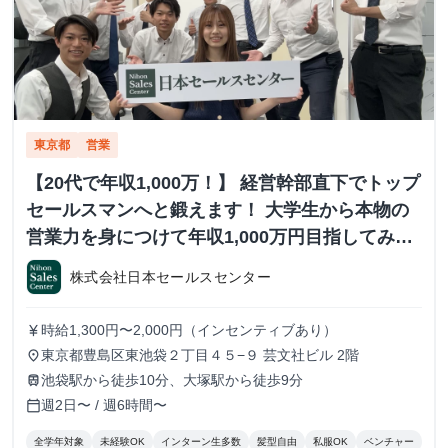
東京都
営業
【20代で年収1,000万！】 経営幹部直下でトップ
セールスマンへと鍛えます！ 大学生から本物の
営業力を身につけて年収1,000万円目指してみま
せんか？ ※当社直結内定あり #学歴不問 #未経験
株式会社日本セールスセンター
可 #1.2年生可 - 株式会社日本セールスセンター
の長期・有給インターンシップ
時給1,300円〜2,000円（インセンティブあり）
currency_yen
東京都豊島区東池袋２丁目４５−９ 芸文社ビル 2階
place
池袋駅から徒歩10分、大塚駅から徒歩9分
train
週2日〜 / 週6時間〜
calendar_today
全学年対象
未経験OK
インターン生多数
髪型自由
私服OK
ベンチャー