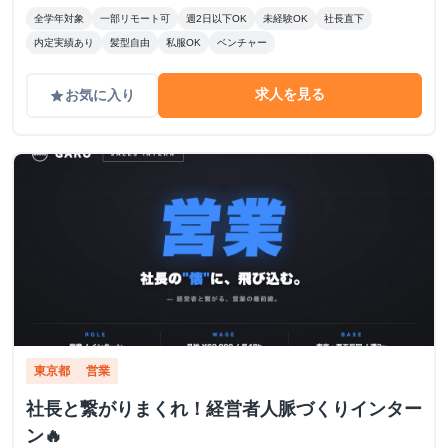
全学年対象
一部リモート可
週2日以下OK
未経験OK
社長直下
内定実績あり
髪型自由
私服OK
ベンチャー
求人を見る
お気に入り
grade
東京都
営業
社長と繋がりまくれ！経営者人脈づくりインター
ン🔥