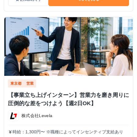
東京都
営業
【事業立ち上げインターン】営業力を磨き周りに
圧倒的な差をつけよう【週2日OK】
株式会社Levela
時給：1,300円〜 ※職種によってインセンティブ支給あり
currency_yen