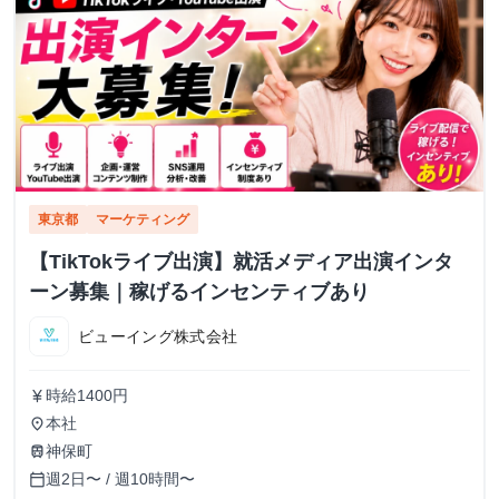
東京都
マーケティング
【TikTokライブ出演】就活メディア出演インタ
ーン募集｜稼げるインセンティブあり
ビューイング株式会社
時給1400円
currency_yen
本社
place
神保町
train
週2日〜 / 週10時間〜
calendar_today