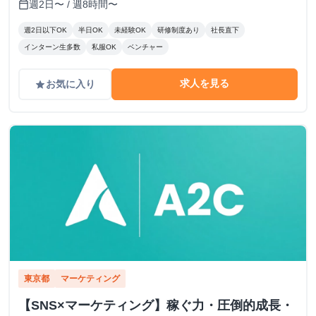
週2日〜 / 週8時間〜
calendar_today
週2日以下OK
半日OK
未経験OK
研修制度あり
社長直下
インターン生多数
私服OK
ベンチャー
求人を見る
お気に入り
grade
東京都
マーケティング
【SNS×マーケティング】稼ぐ力・圧倒的成長・