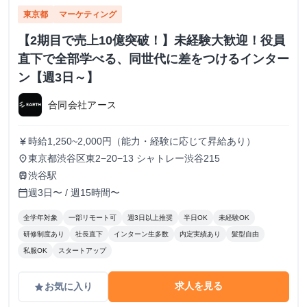
東京都
マーケティング
【2期目で売上10億突破！】未経験大歓迎！役員
直下で全部学べる、同世代に差をつけるインター
ン【週3日～】
合同会社アース
時給1,250~2,000円（能力・経験に応じて昇給あり）
currency_yen
東京都渋谷区東2−20−13 シャトレー渋谷215
place
渋谷駅
train
週3日〜 / 週15時間〜
calendar_today
全学年対象
一部リモート可
週3日以上推奨
半日OK
未経験OK
研修制度あり
社長直下
インターン生多数
内定実績あり
髪型自由
私服OK
スタートアップ
求人を見る
お気に入り
grade