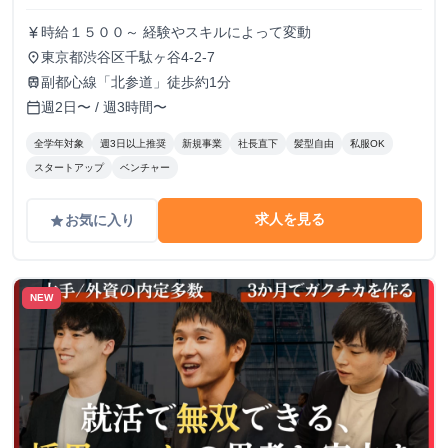
時給１５００～ 経験やスキルによって変動
currency_yen
東京都渋谷区千駄ヶ谷4-2-7
place
副都心線「北参道」徒歩約1分
train
週2日〜 / 週3時間〜
calendar_today
全学年対象
週3日以上推奨
新規事業
社長直下
髪型自由
私服OK
スタートアップ
ベンチャー
求人を見る
お気に入り
grade
NEW