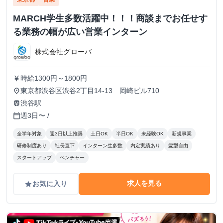
MARCH学生多数活躍中！！！商談までお任せす
る業務の幅が広い営業インターン
株式会社グローバ
時給1300円～1800円
currency_yen
東京都渋谷区渋谷2丁目14-13 岡崎ビル710
place
渋谷駅
train
週3日〜 /
calendar_today
全学年対象
週3日以上推奨
土日OK
半日OK
未経験OK
新規事業
研修制度あり
社長直下
インターン生多数
内定実績あり
髪型自由
スタートアップ
ベンチャー
求人を見る
お気に入り
grade