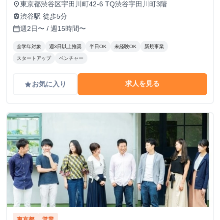
東京都渋谷区宇田川町42-6 TQ渋谷宇田川町3階
place
渋谷駅 徒歩5分
train
週2日〜 / 週15時間〜
calendar_today
全学年対象
週3日以上推奨
半日OK
未経験OK
新規事業
スタートアップ
ベンチャー
求人を見る
お気に入り
grade
東京都
営業