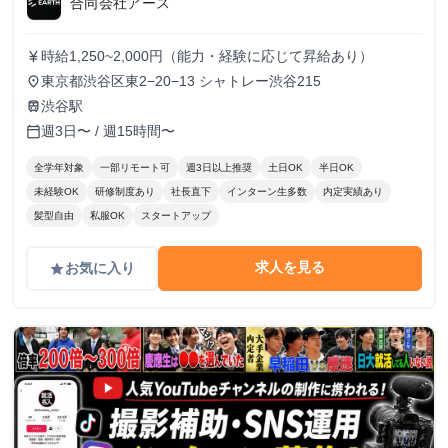
合同会社アース
時給1,250~2,000円（能力・経験に応じて昇給あり）
currency_yen
東京都渋谷区東2−20−13 シャトレー渋谷215
place
渋谷駅
train
週3日〜 / 週15時間〜
calendar_today
全学年対象
一部リモート可
週3日以上推奨
土日OK
半日OK
未経験OK
研修制度あり
社長直下
インターン生多数
内定実績あり
髪型自由
私服OK
スタートアップ
求人を見る
お気に入り
grade