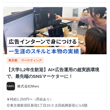
東京都
マーケティング
【大学1,2年生歓迎】AI×広告運用の超実践環境
で、最先端のSNSマーケターに！
株式会社Merc
時給1,250円〜（昇給あり）
currency_yen
東京都新宿区新宿1丁目10-3 太田紙興新宿ビル5階
place