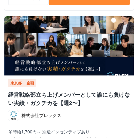
東京都
企画
経営戦略部立ち上げメンバーとして誰にも負けな
い実績・ガクチカを【週2〜】
株式会社プレックス
時給1,700円～ 別途インセンティブあり
currency_yen