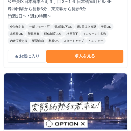
中央区日本橋本石町３丁目３−１６ 日本橋室町ビル 4F
place
神田駅から徒歩6分、東京駅から徒歩9分
train
週2日〜 / 週10時間〜
calendar_today
全学年対象
一部リモート可
週2日以下OK
週3日以上推奨
半日OK
未経験OK
新規事業
研修制度あり
社長直下
インターン生多数
内定実績あり
髪型自由
私服OK
スタートアップ
ベンチャー
求人を見る
お気に入り
grade