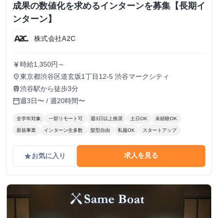
成果の数値化を求めるインターンを募集【長期イ
ンターン】
株式会社A2C
時給1,350円～
currency_yen
東京都渋谷区道玄坂1丁目12-5 渋谷マークシティ
place
渋谷駅から徒歩3分
train
週3日〜 / 週20時間〜
calendar_today
全学年対象
一部リモート可
週3日以上推奨
土日OK
未経験OK
新規事業
インターン生多数
髪型自由
私服OK
スタートアップ
求人を見る
お気に入り
grade