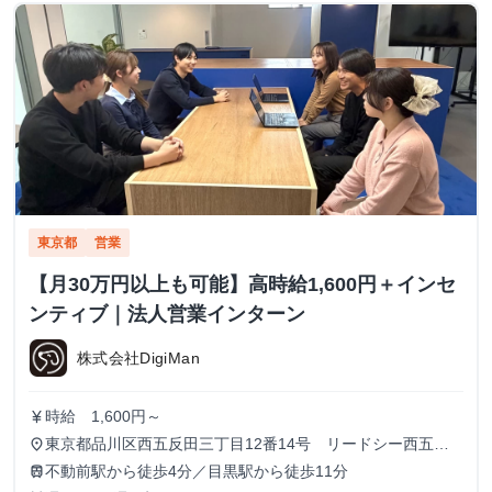
東京都
営業
【月30万円以上も可能】高時給1,600円＋インセ
ンティブ｜法人営業インターン
株式会社DigiMan
時給 1,600円～
currency_yen
東京都品川区西五反田三丁目12番14号 リードシー西五反
place
田ビル7-8階（受付8階）
不動前駅から徒歩4分／目黒駅から徒歩11分
train