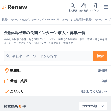
search
support_agent
login
Open
求人検索
無料相談
ログイン
chevron_right
長期インターン・有給インターンサイトRenew（リニュー）
金融業界の長期インターンシップ
金融×島根県の長期インターン求人・募集一覧
金融と島根県の条件に合う長期インターン求人・募集を0件掲載中。職種・業界・働き方を掛
け合わせて、あなたに合う長期インターンを効率よく探せます。
search
検索
location_on
勤務地
島根県
work_outline
職種・業界
金融
check
こだわり
選択してください >
0
検索結果
件