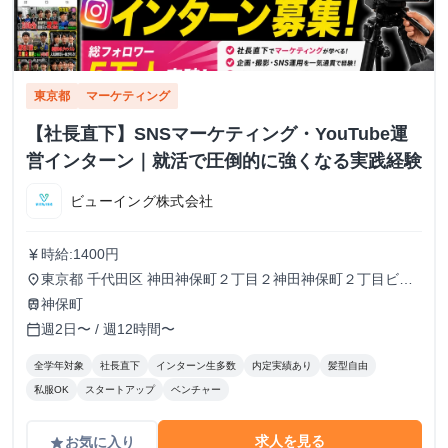
東京都
マーケティング
【社長直下】SNSマーケティング・YouTube運
営インターン｜就活で圧倒的に強くなる実践経験
ビューイング株式会社
時給:1400円
currency_yen
東京都 千代田区 神田神保町２丁目２神田神保町２丁目ビル
place
５０２号室
神保町
train
週2日〜 / 週12時間〜
calendar_today
全学年対象
社長直下
インターン生多数
内定実績あり
髪型自由
私服OK
スタートアップ
ベンチャー
求人を見る
お気に入り
grade