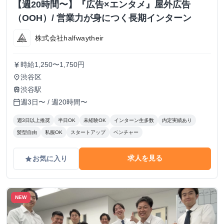
【週20時間〜】『広告×エンタメ』屋外広告
（OOH）/ 営業力が身につく長期インターン
株式会社halfwaytheir
時給1,250〜1,750円
currency_yen
渋谷区
place
渋谷駅
train
週3日〜 / 週20時間〜
calendar_today
週3日以上推奨
半日OK
未経験OK
インターン生多数
内定実績あり
髪型自由
私服OK
スタートアップ
ベンチャー
求人を見る
お気に入り
grade
NEW