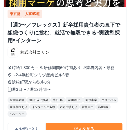
東京都
人事/広報
【週3〜／フレックス】新卒採用責任者の直下で
組織づくりに挑む。就活で無双できる“実践型採
用”インターン
株式会社コリン
時給1,300円～ ※研修期間60時間あり ※業務内容・勤務状
currency_yen
況により決定
1-2-4浜松町シミヅ産業ビル6階
place
浜松町駅から徒歩8分
train
週3日〜 / 週12時間〜
calendar_today
全学年対象
週3日以上推奨
半日OK
未経験OK
新規事業
グローバル
研修制度あり
インターン生多数
内定実績あり
髪型自由
私服OK
ベンチャー
求人を見る
お気に入り
grade