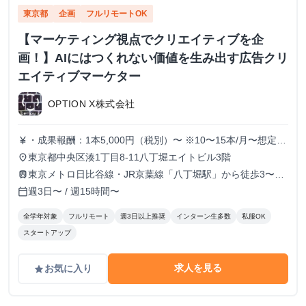
東京都
企画
フルリモートOK
【マーケティング視点でクリエイティブを企
画！】AIにはつくれない価値を生み出す広告クリ
エイティブマーケター
OPTION X株式会社
・成果報酬：1本5,000円（税別）〜 ※10〜15本/月〜想定
currency_yen
※経験、実績、能力等によって変動 ※トライアル期間の場
東京都中央区湊1丁目8-11八丁堀エイトビル3階
place
合変動あり
東京メトロ日比谷線・JR京葉線「八丁堀駅」から徒歩3〜6
train
分
週3日〜 / 週15時間〜
calendar_today
全学年対象
フルリモート
週3日以上推奨
インターン生多数
私服OK
スタートアップ
求人を見る
お気に入り
grade