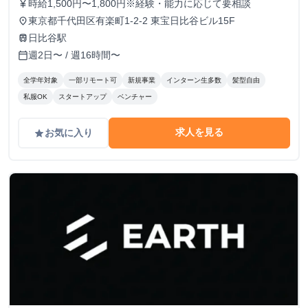
時給1,500円〜1,800円※経験・能力に応じて要相談
currency_yen
東京都千代田区有楽町1-2-2 東宝日比谷ビル15F
place
日比谷駅
train
週2日〜 / 週16時間〜
calendar_today
全学年対象
一部リモート可
新規事業
インターン生多数
髪型自由
私服OK
スタートアップ
ベンチャー
求人を見る
お気に入り
grade