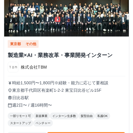
東京都
その他
製造業×AI・業務改革・事業開発インターン
株式会社TBM
時給1,500円〜1,800円※経験・能力に応じて要相談
currency_yen
東京都千代田区有楽町1-2-2 東宝日比谷ビル15F
place
日比谷駅
train
週2日〜 / 週16時間〜
calendar_today
一部リモート可
新規事業
インターン生多数
髪型自由
私服OK
スタートアップ
ベンチャー