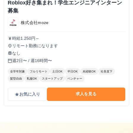
Roblox好き集まれ！学生エンジニアインターン
募集
株式会社moze
時給1.250円～
currency_yen
リモート勤務になります
place
なし
train
週2日〜 / 週16時間〜
calendar_today
全学年対象
フルリモート
土日OK
半日OK
未経験OK
社長直下
髪型自由
私服OK
スタートアップ
ベンチャー
求人を見る
お気に入り
grade