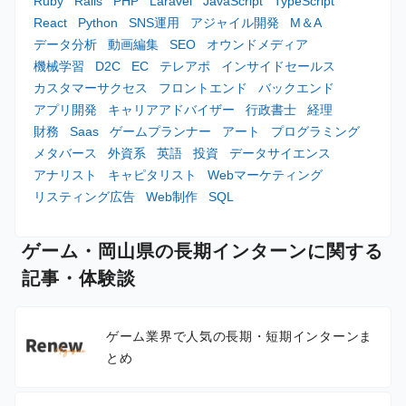
Ruby
Rails
PHP
Laravel
JavaScript
TypeScript
React
Python
SNS運用
アジャイル開発
M＆A
データ分析
動画編集
SEO
オウンドメディア
機械学習
D2C
EC
テレアポ
インサイドセールス
カスタマーサクセス
フロントエンド
バックエンド
アプリ開発
キャリアアドバイザー
行政書士
経理
財務
Saas
ゲームプランナー
アート
プログラミング
メタバース
外資系
英語
投資
データサイエンス
アナリスト
キャピタリスト
Webマーケティング
リスティング広告
Web制作
SQL
ゲーム・岡山県の長期インターンに関する
記事・体験談
ゲーム業界で人気の長期・短期インターンま
とめ