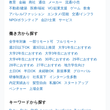
教育
金融
商社
通信
メーカー
流通/小売
不動産/建築
医療/福祉
VC/起業支援
ゲーム
飲食
アパレル/ファッション
エンタメ/芸能
交通/インフラ
NPO/ボランティア
会計/士業
サービス
働き方から探す
全学年対象
一部リモート可
フルリモート
週2日以下OK
週3日以上推奨
大学1年生におすすめ
大学2年生におすすめ
大学3年生におすすめ
大学4年生におすすめ
30卒におすすめ
29卒におすすめ
28卒におすすめ
27卒におすすめ
地方学生向け
土日OK
半日OK
未経験OK
新規事業
グローバル
研修制度あり
社長直下
インターン生多数
内定実績あり
髪型自由
私服OK
スタートアップ
ベンチャー
上場企業
キーワードから探す