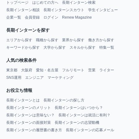
トップページ
はじめての方へ
長期インターン検索
長期インターン相談
長期インターンスカウト
学生インタビュー
企業一覧
会員登録
ログイン
Renew Magazine
長期インターンを探す
エリアから探す
職種から探す
業界から探す
働き方から探す
キーワードから探す
大学から探す
スキルから探す
特集一覧
人気の検索条件
東京都
大阪府
愛知・名古屋
フルリモート
営業
ライター
SNS運用
エンジニア
マーケティング
お役立ち情報
長期インターンとは
長期インターンの探し方
長期インターンのメリット
長期インターンはいつから？
長期インターンは意味ない？
長期インターンは就活に有利？
長期インターンの面接対策
長期インターンの志望動機
長期インターンの履歴書の書き方
長期インターンの応募メール