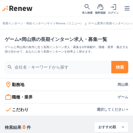
search
support_agent
login
Open
求人検索
無料相談
ログイン
chevron_right
長期インターン・有給インターンサイトRenew（リニュー）
ゲーム業界の長期インターンシッ
ゲーム×岡山県の長期インターン求人・募集一覧
ゲームと岡山県の条件に合う長期インターン求人・募集を0件掲載中。職種・業界・働き方を
掛け合わせて、あなたに合う長期インターンを効率よく探せます。
search
検索
location_on
勤務地
岡山県
work_outline
職種・業界
ゲーム
check
こだわり
選択してください >
0
検索結果
件