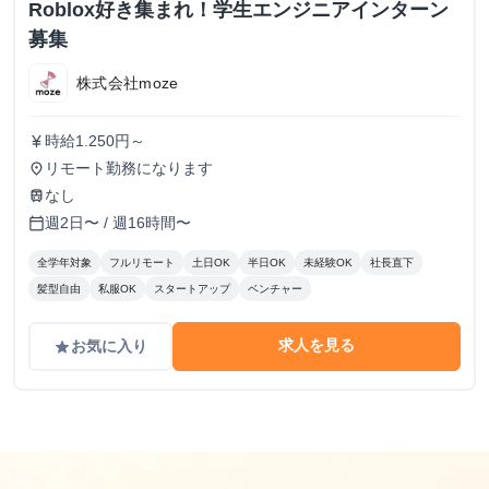
Roblox好き集まれ！学生エンジニアインターン
募集
株式会社moze
時給1.250円～
currency_yen
リモート勤務になります
place
なし
train
週2日〜 / 週16時間〜
calendar_today
全学年対象
フルリモート
土日OK
半日OK
未経験OK
社長直下
髪型自由
私服OK
スタートアップ
ベンチャー
求人を見る
お気に入り
grade