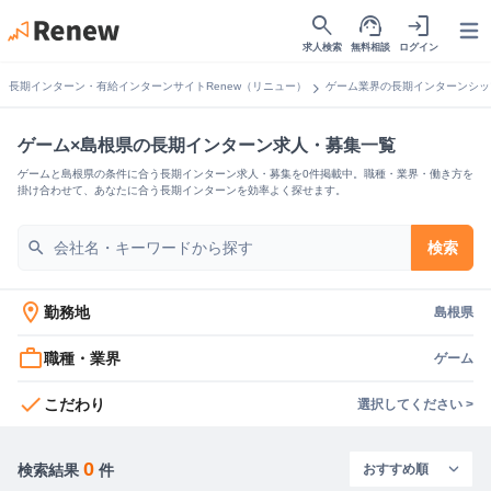
search
support_agent
login
Open
求人検索
無料相談
ログイン
chevron_right
長期インターン・有給インターンサイトRenew（リニュー）
ゲーム業界の長期インターンシッ
ゲーム×島根県の長期インターン求人・募集一覧
ゲームと島根県の条件に合う長期インターン求人・募集を0件掲載中。職種・業界・働き方を
掛け合わせて、あなたに合う長期インターンを効率よく探せます。
search
検索
location_on
勤務地
島根県
work_outline
職種・業界
ゲーム
check
こだわり
選択してください >
0
検索結果
件