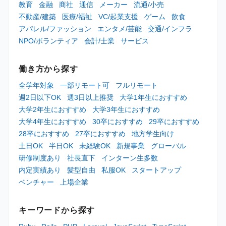
教育
金融
商社
通信
メーカー
流通/小売
不動産/建築
医療/福祉
VC/起業支援
ゲーム
飲食
アパレル/ファッション
エンタメ/芸能
交通/インフラ
NPO/ボランティア
会計/士業
サービス
働き方から探す
全学年対象
一部リモート可
フルリモート
週2日以下OK
週3日以上推奨
大学1年生におすすめ
大学2年生におすすめ
大学3年生におすすめ
大学4年生におすすめ
30卒におすすめ
29卒におすすめ
28卒におすすめ
27卒におすすめ
地方学生向け
土日OK
半日OK
未経験OK
新規事業
グローバル
研修制度あり
社長直下
インターン生多数
内定実績あり
髪型自由
私服OK
スタートアップ
ベンチャー
上場企業
キーワードから探す