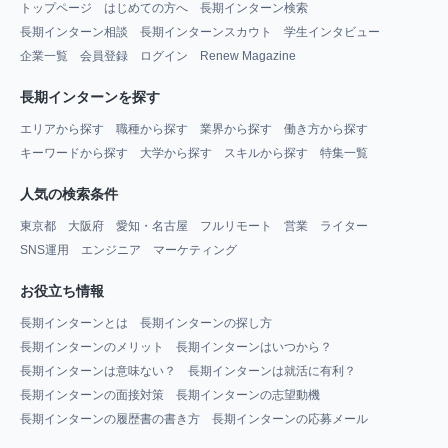
トップページ
はじめての方へ
長期インターン検索
長期インターン相談
長期インターンスカウト
学生インタビュー
企業一覧
会員登録
ログイン
Renew Magazine
長期インターンを探す
エリアから探す
職種から探す
業界から探す
働き方から探す
キーワードから探す
大学から探す
スキルから探す
特集一覧
人気の検索条件
東京都
大阪府
愛知・名古屋
フルリモート
営業
ライター
SNS運用
エンジニア
マーケティング
お役立ち情報
長期インターンとは
長期インターンの探し方
長期インターンのメリット
長期インターンはいつから？
長期インターンは意味ない？
長期インターンは就活に有利？
長期インターンの面接対策
長期インターンの志望動機
長期インターンの履歴書の書き方
長期インターンの応募メール