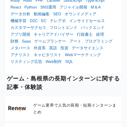
Ruby
Rails
PHP
Laravel
JavaScript
TypeScript
React
Python
SNS運用
アジャイル開発
M＆A
データ分析
動画編集
SEO
オウンドメディア
機械学習
D2C
EC
テレアポ
インサイドセールス
カスタマーサクセス
フロントエンド
バックエンド
アプリ開発
キャリアアドバイザー
行政書士
経理
財務
Saas
ゲームプランナー
アート
プログラミング
メタバース
外資系
英語
投資
データサイエンス
アナリスト
キャピタリスト
Webマーケティング
リスティング広告
Web制作
SQL
ゲーム・島根県の長期インターンに関する
記事・体験談
ゲーム業界で人気の長期・短期インターンま
とめ