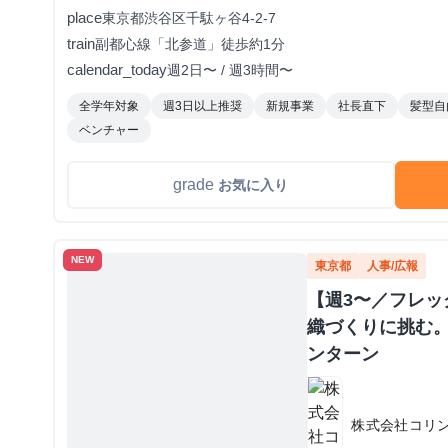
place
東京都渋谷区千駄ヶ谷4-2-7
train
副都心線「北参道」徒歩約1分
calendar_today
週2日〜 / 週3時間〜
全学年対象
週3日以上推奨
新規事業
社長直下
髪型自
ベンチャー
grade
お気に入り
NEW
東京都
人事/広報
【週3〜／フレ
織づくりに挑む。
ンターン
株式会社コリ