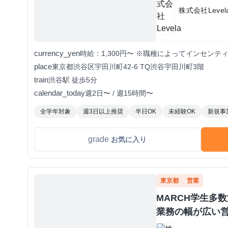
株式会社Level
currency_yen
時給：1,300円〜 ※職種によってインセンテ
place
東京都渋谷区宇田川町42-6 TQ渋谷宇田川町3階
train
渋谷駅 徒歩5分
calendar_today
週2日〜 / 週15時間〜
全学年対象
週3日以上推奨
半日OK
未経験OK
新規事
grade
お気に入り
東京都
営業
MARCH学生多
業務の幅が広い