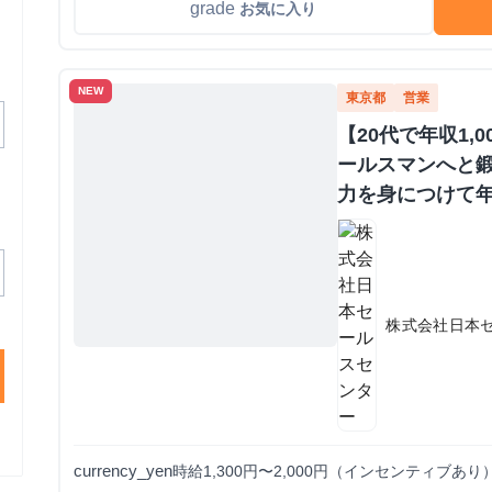
grade
お気に入り
NEW
東京都
営業
【20代で年収1,
ールスマンへと鍛
力を身につけて年
か？ ※当社直結
#1.2年生可 -
期・有給インタ
株式会社日本
currency_yen
時給1,300円〜2,000円（インセンティブあり