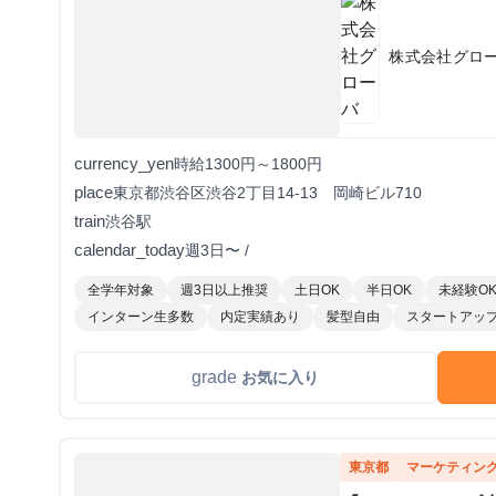
株式会社グロ
currency_yen
時給1300円～1800円
place
東京都渋谷区渋谷2丁目14-13 岡崎ビル710
train
渋谷駅
calendar_today
週3日〜 /
全学年対象
週3日以上推奨
土日OK
半日OK
未経験O
インターン生多数
内定実績あり
髪型自由
スタートアッ
grade
お気に入り
東京都
マーケティン