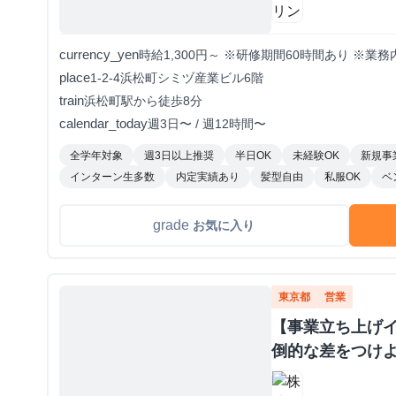
currency_yen
時給1,300円～ ※研修期間60時間あり ※
place
1-2-4浜松町シミヅ産業ビル6階
train
浜松町駅から徒歩8分
calendar_today
週3日〜 / 週12時間〜
全学年対象
週3日以上推奨
半日OK
未経験OK
新規事
インターン生多数
内定実績あり
髪型自由
私服OK
ベ
grade
お気に入り
東京都
営業
【事業立ち上げ
倒的な差をつけよ