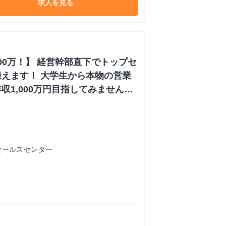
求人を見る
000万！】 経営幹部直下でトップセ
えます！ 大学生から本物の営業
収1,000万円目指してみません
内定あり #学歴不問 #未経験可
 株式会社日本セールスセンターの長
ーンシップ
セールスセンター
）