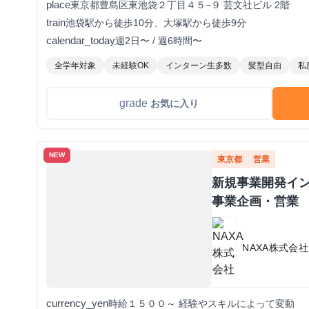
place
東京都豊島区東池袋２丁目４５−９ 芸文社ビル 2階
train
池袋駅から徒歩10分、大塚駅から徒歩9分
calendar_today
週2日〜 / 週6時間〜
全学年対象
未経験OK
インターン生多数
髪型自由
私
grade
お気に入り
NEW
東京都
営業
新規事業開発イン
事業企画・営業
NAXA株式会社
currency_yen
時給１５００～ 経験やスキルによって変動