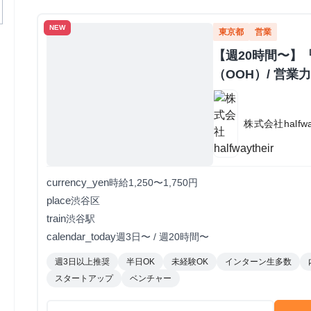
NEW
東京都
営業
【週20時間〜】
（OOH）/ 営
株式会社halfway
currency_yen
時給1,250〜1,750円
place
渋谷区
train
渋谷駅
calendar_today
週3日〜 / 週20時間〜
週3日以上推奨
半日OK
未経験OK
インターン生多数
スタートアップ
ベンチャー