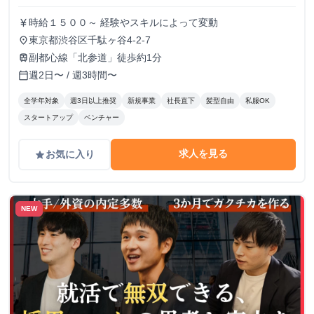
時給１５００～ 経験やスキルによって変動
currency_yen
東京都渋谷区千駄ヶ谷4-2-7
place
副都心線「北参道」徒歩約1分
train
週2日〜 / 週3時間〜
calendar_today
全学年対象
週3日以上推奨
新規事業
社長直下
髪型自由
私服OK
スタートアップ
ベンチャー
求人を見る
お気に入り
grade
NEW