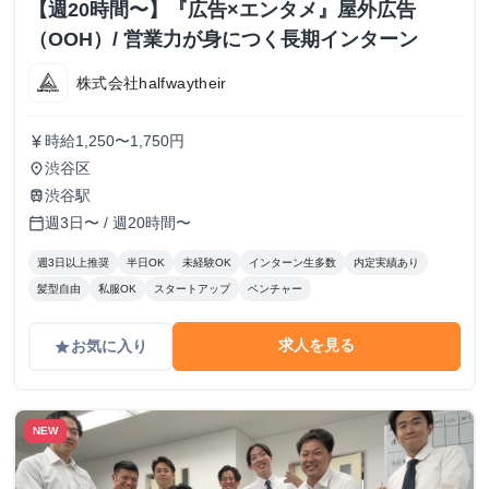
【週20時間〜】『広告×エンタメ』屋外広告
（OOH）/ 営業力が身につく長期インターン
株式会社halfwaytheir
時給1,250〜1,750円
currency_yen
渋谷区
place
渋谷駅
train
週3日〜 / 週20時間〜
calendar_today
週3日以上推奨
半日OK
未経験OK
インターン生多数
内定実績あり
髪型自由
私服OK
スタートアップ
ベンチャー
求人を見る
お気に入り
grade
NEW