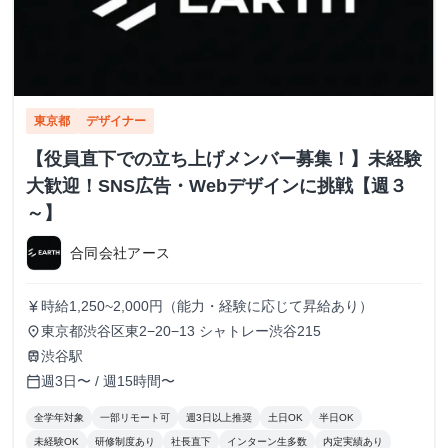
東京都
デザイナー
【役員直下での立ち上げメンバー募集！】未経験
大歓迎！SNS広告・Webデザインに挑戦【週３
～】
合同会社アース
時給1,250~2,000円（能力・経験に応じて昇給あり）
currency_yen
東京都渋谷区東2−20−13 シャトレー渋谷215
place
渋谷駅
train
週3日〜 / 週15時間〜
calendar_today
全学年対象
一部リモート可
週3日以上推奨
土日OK
半日OK
未経験OK
研修制度あり
社長直下
インターン生多数
内定実績あり