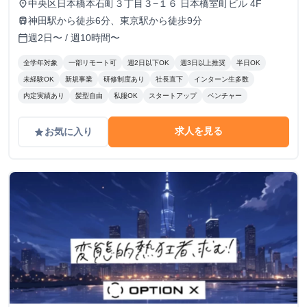
中央区日本橋本石町３丁目３−１６ 日本橋室町ビル 4F
place
神田駅から徒歩6分、東京駅から徒歩9分
train
週2日〜 / 週10時間〜
calendar_today
全学年対象
一部リモート可
週2日以下OK
週3日以上推奨
半日OK
未経験OK
新規事業
研修制度あり
社長直下
インターン生多数
内定実績あり
髪型自由
私服OK
スタートアップ
ベンチャー
求人を見る
お気に入り
grade