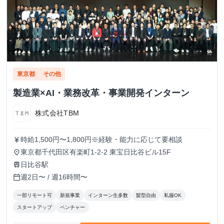
東京都
その他
製造業×AI・業務改革・事業開発インターン
株式会社TBM
時給1,500円〜1,800円※経験・能力に応じて要相談
currency_yen
東京都千代田区有楽町1-2-2 東宝日比谷ビル15F
place
日比谷駅
train
週2日〜 / 週16時間〜
calendar_today
一部リモート可
新規事業
インターン生多数
髪型自由
私服OK
スタートアップ
ベンチャー