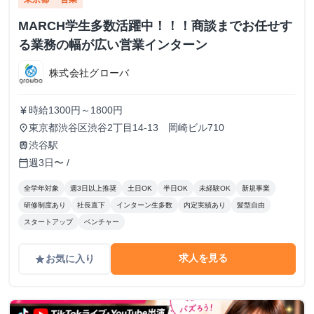
MARCH学生多数活躍中！！！商談までお任せす
る業務の幅が広い営業インターン
株式会社グローバ
時給1300円～1800円
currency_yen
東京都渋谷区渋谷2丁目14-13 岡崎ビル710
place
渋谷駅
train
週3日〜 /
calendar_today
全学年対象
週3日以上推奨
土日OK
半日OK
未経験OK
新規事業
研修制度あり
社長直下
インターン生多数
内定実績あり
髪型自由
スタートアップ
ベンチャー
求人を見る
お気に入り
grade