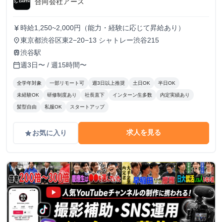
合同会社アース
時給1,250~2,000円（能力・経験に応じて昇給あり）
currency_yen
東京都渋谷区東2−20−13 シャトレー渋谷215
place
渋谷駅
train
週3日〜 / 週15時間〜
calendar_today
全学年対象
一部リモート可
週3日以上推奨
土日OK
半日OK
未経験OK
研修制度あり
社長直下
インターン生多数
内定実績あり
髪型自由
私服OK
スタートアップ
求人を見る
お気に入り
grade