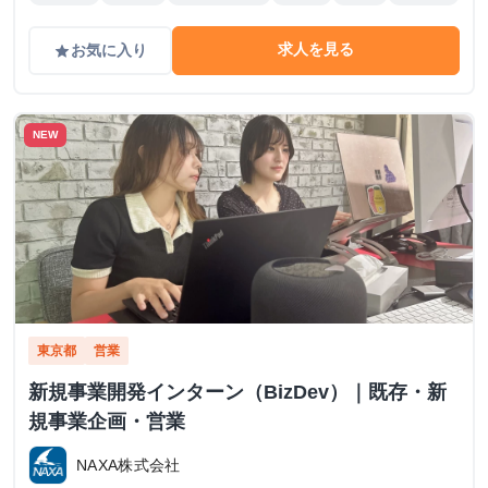
求人を見る
お気に入り
grade
NEW
東京都
営業
新規事業開発インターン（BizDev）｜既存・新
規事業企画・営業
NAXA株式会社