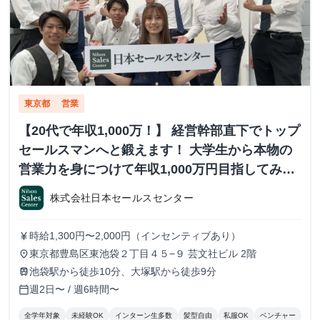
東京都
営業
【20代で年収1,000万！】 経営幹部直下でトップ
セールスマンへと鍛えます！ 大学生から本物の
営業力を身につけて年収1,000万円目指してみま
せんか？ ※当社直結内定あり #学歴不問 #未経験
株式会社日本セールスセンター
可 #1.2年生可 - 株式会社日本セールスセンター
の長期・有給インターンシップ
時給1,300円〜2,000円（インセンティブあり）
currency_yen
東京都豊島区東池袋２丁目４５−９ 芸文社ビル 2階
place
池袋駅から徒歩10分、大塚駅から徒歩9分
train
週2日〜 / 週6時間〜
calendar_today
全学年対象
未経験OK
インターン生多数
髪型自由
私服OK
ベンチャー