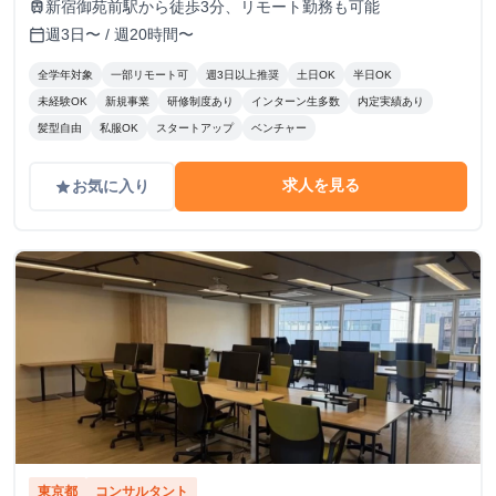
新宿御苑前駅から徒歩3分、リモート勤務も可能
train
週3日〜 / 週20時間〜
calendar_today
全学年対象
一部リモート可
週3日以上推奨
土日OK
半日OK
未経験OK
新規事業
研修制度あり
インターン生多数
内定実績あり
髪型自由
私服OK
スタートアップ
ベンチャー
求人を見る
お気に入り
grade
東京都
コンサルタント