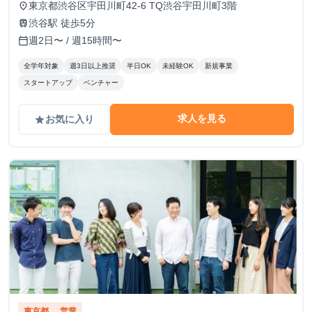
東京都渋谷区宇田川町42-6 TQ渋谷宇田川町3階
place
渋谷駅 徒歩5分
train
週2日〜 / 週15時間〜
calendar_today
全学年対象
週3日以上推奨
半日OK
未経験OK
新規事業
スタートアップ
ベンチャー
求人を見る
お気に入り
grade
東京都
営業