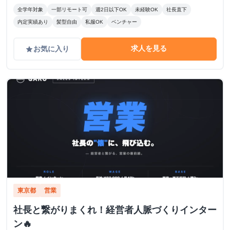
全学年対象
一部リモート可
週2日以下OK
未経験OK
社長直下
内定実績あり
髪型自由
私服OK
ベンチャー
求人を見る
お気に入り
grade
東京都
営業
社長と繋がりまくれ！経営者人脈づくりインター
ン🔥