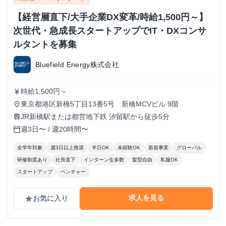
【経営層直下/大手企業DX変革/時給1,500円～】
次世代・急成長スタートアップでIT・DXコンサ
ルタントを募集
Bluefield Energy株式会社
時給1,500円～
currency_yen
東京都港区新橋5丁目13番5号 新橋MCVビル 9階
place
JR新橋駅または都営地下鉄 汐留駅から徒歩5分
train
週3日〜 / 週20時間〜
calendar_today
全学年対象
週3日以上推奨
半日OK
未経験OK
新規事業
グローバル
研修制度あり
社長直下
インターン生多数
髪型自由
私服OK
スタートアップ
ベンチャー
求人を見る
お気に入り
grade