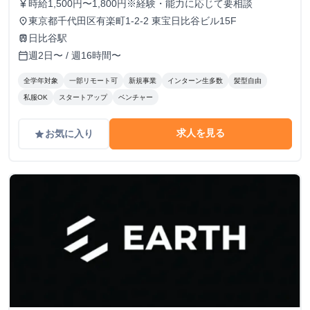
時給1,500円〜1,800円※経験・能力に応じて要相談
currency_yen
東京都千代田区有楽町1-2-2 東宝日比谷ビル15F
place
日比谷駅
train
週2日〜 / 週16時間〜
calendar_today
全学年対象
一部リモート可
新規事業
インターン生多数
髪型自由
私服OK
スタートアップ
ベンチャー
求人を見る
お気に入り
grade