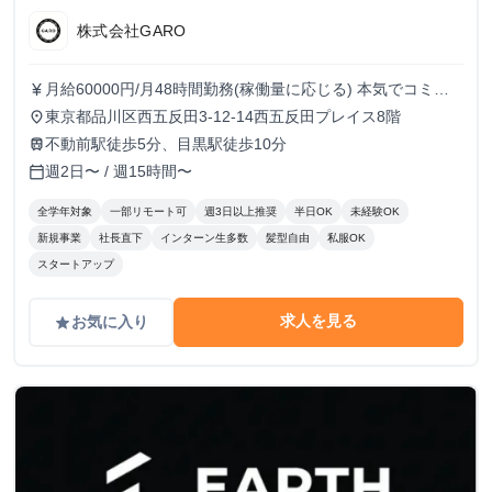
株式会社GARO
月給60000円/月48時間勤務(稼働量に応じる) 本気でコミッ
currency_yen
トすれば、学生でも圧倒的な実績と報酬を得られる環境で
東京都品川区西五反田3-12-14西五反田プレイス8階
place
す！
不動前駅徒歩5分、目黒駅徒歩10分
train
週2日〜 / 週15時間〜
calendar_today
全学年対象
一部リモート可
週3日以上推奨
半日OK
未経験OK
新規事業
社長直下
インターン生多数
髪型自由
私服OK
スタートアップ
求人を見る
お気に入り
grade