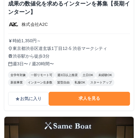
成果の数値化を求めるインターンを募集【長期イ
ンターン】
株式会社A2C
時給1,350円～
currency_yen
東京都渋谷区道玄坂1丁目12-5 渋谷マークシティ
place
渋谷駅から徒歩3分
train
週3日〜 / 週20時間〜
calendar_today
全学年対象
一部リモート可
週3日以上推奨
土日OK
未経験OK
新規事業
インターン生多数
髪型自由
私服OK
スタートアップ
求人を見る
お気に入り
grade