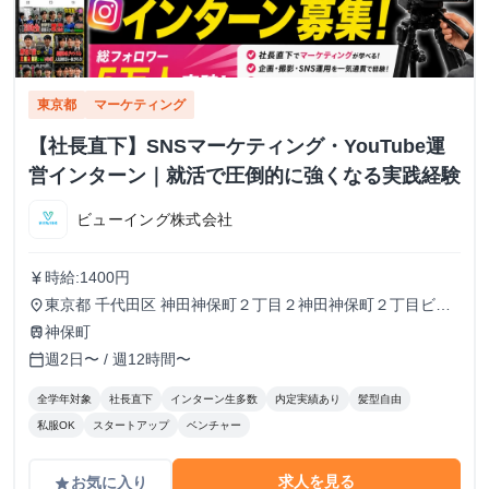
東京都
マーケティング
【社長直下】SNSマーケティング・YouTube運
営インターン｜就活で圧倒的に強くなる実践経験
ビューイング株式会社
時給:1400円
currency_yen
東京都 千代田区 神田神保町２丁目２神田神保町２丁目ビル
place
５０２号室
神保町
train
週2日〜 / 週12時間〜
calendar_today
全学年対象
社長直下
インターン生多数
内定実績あり
髪型自由
私服OK
スタートアップ
ベンチャー
求人を見る
お気に入り
grade