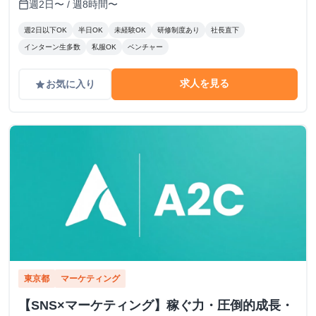
週2日〜 / 週8時間〜
calendar_today
週2日以下OK
半日OK
未経験OK
研修制度あり
社長直下
インターン生多数
私服OK
ベンチャー
求人を見る
お気に入り
grade
東京都
マーケティング
【SNS×マーケティング】稼ぐ力・圧倒的成長・