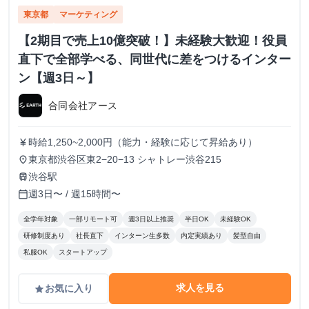
東京都
マーケティング
【2期目で売上10億突破！】未経験大歓迎！役員
直下で全部学べる、同世代に差をつけるインター
ン【週3日～】
合同会社アース
時給1,250~2,000円（能力・経験に応じて昇給あり）
currency_yen
東京都渋谷区東2−20−13 シャトレー渋谷215
place
渋谷駅
train
週3日〜 / 週15時間〜
calendar_today
全学年対象
一部リモート可
週3日以上推奨
半日OK
未経験OK
研修制度あり
社長直下
インターン生多数
内定実績あり
髪型自由
私服OK
スタートアップ
求人を見る
お気に入り
grade