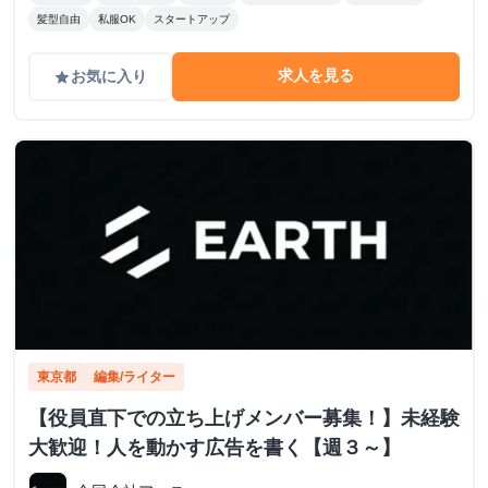
髪型自由
私服OK
スタートアップ
求人を見る
お気に入り
grade
東京都
編集/ライター
【役員直下での立ち上げメンバー募集！】未経験
大歓迎！人を動かす広告を書く【週３～】