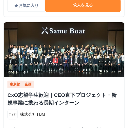
求人を見る
お気に入り
grade
東京都
企画
CxO志望学生歓迎｜CEO直下プロジェクト・新
規事業に携わる長期インターン
株式会社TBM