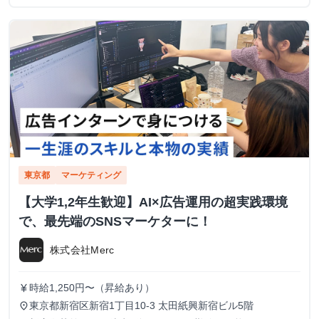
東京都
マーケティング
【大学1,2年生歓迎】AI×広告運用の超実践環境
で、最先端のSNSマーケターに！
株式会社Merc
時給1,250円〜（昇給あり）
currency_yen
東京都新宿区新宿1丁目10-3 太田紙興新宿ビル5階
place