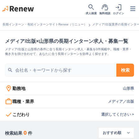
search
support_agent
login
Open
求人検索
無料相談
ログイン
chevron_right
長期インターン・有給インターンサイトRenew（リニュー）
メディア/出版業界の長期インタ
メディア/出版×山形県の長期インターン求人・募集一覧
メディア/出版と山形県の条件に合う長期インターン求人・募集を0件掲載中。職種・業界・
働き方を掛け合わせて、あなたに合う長期インターンを効率よく探せます。
search
検索
location_on
勤務地
山形県
work_outline
職種・業界
メディア／出版
check
こだわり
選択してください >
0
検索結果
件