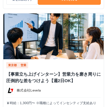
東京都
営業
【事業立ち上げインターン】営業力を磨き周りに
圧倒的な差をつけよう【週2日OK】
株式会社Levela
時給：1,300円〜 ※職種によってインセンティブ支給あり
currency_yen