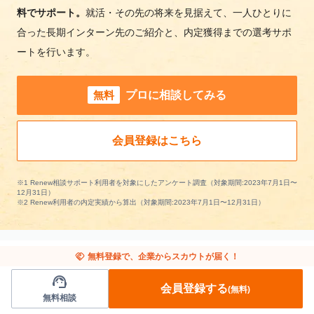
料でサポート。
就活・その先の将来を見据えて、一人ひとりに
合った長期インターン先のご紹介と、内定獲得までの選考サポ
ートを行います。
無料
プロに相談してみる
会員登録はこちら
※1 Renew相談サポート利用者を対象にしたアンケート調査（対象期間:2023年7月1日〜
12月31日）
※2 Renew利用者の内定実績から算出（対象期間:2023年7月1日〜12月31日）
handshake
無料登録で、企業からスカウトが届く！
support_agent
メディア/出版の長期インターンを条件で絞り
会員登録する
(無料)
無料相談
込む