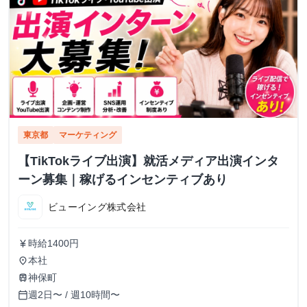
東京都
マーケティング
【TikTokライブ出演】就活メディア出演インタ
ーン募集｜稼げるインセンティブあり
ビューイング株式会社
時給1400円
currency_yen
本社
place
神保町
train
週2日〜 / 週10時間〜
calendar_today