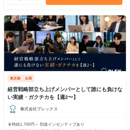
東京都
企画
経営戦略部立ち上げメンバーとして誰にも負けな
い実績・ガクチカを【週2〜】
株式会社プレックス
時給1,700円～ 別途インセンティブあり
currency_yen