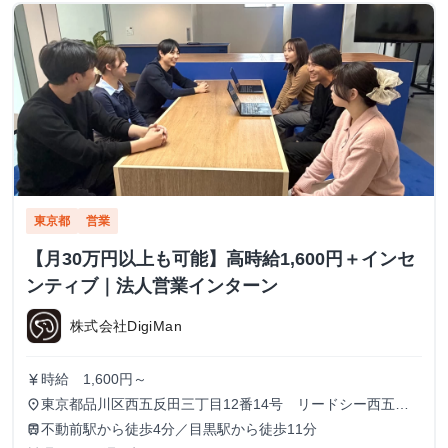
東京都
営業
【月30万円以上も可能】高時給1,600円＋インセ
ンティブ｜法人営業インターン
株式会社DigiMan
時給 1,600円～
currency_yen
東京都品川区西五反田三丁目12番14号 リードシー西五反
place
田ビル7-8階（受付8階）
不動前駅から徒歩4分／目黒駅から徒歩11分
train