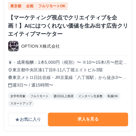
東京都
企画
フルリモートOK
【マーケティング視点でクリエイティブを企
画！】AIにはつくれない価値を生み出す広告クリ
エイティブマーケター
OPTION X株式会社
・成果報酬：1本5,000円（税別）〜 ※10〜15本/月〜想定
currency_yen
※経験、実績、能力等によって変動 ※トライアル期間の場
東京都中央区湊1丁目8-11八丁堀エイトビル3階
place
合変動あり
東京メトロ日比谷線・JR京葉線「八丁堀駅」から徒歩3〜6
train
分
週3日〜 / 週15時間〜
calendar_today
全学年対象
フルリモート
週3日以上推奨
インターン生多数
私服OK
スタートアップ
求人を見る
お気に入り
grade