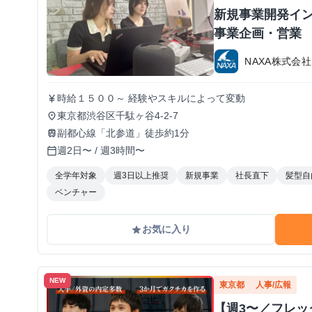
新規事業開発イン
事業企画・営業
NAXA株式会社
時給１５００～ 経験やスキルによって変動
currency_yen
東京都渋谷区千駄ヶ谷4-2-7
place
副都心線「北参道」徒歩約1分
train
週2日〜 / 週3時間〜
calendar_today
全学年対象
週3日以上推奨
新規事業
社長直下
髪型自
ベンチャー
お気に入り
grade
NEW
東京都
人事/広報
【週3〜／フレ