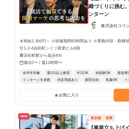
織づくりに挑む。
ンターン
株式会社コリ
時給1,300円～ ※研修期間60時間あり ※業務内容・勤
currency_yen
1-2-4浜松町シミヅ産業ビル6階
place
浜松町駅から徒歩8分
train
週3日〜 / 週12時間〜
calendar_today
全学年対象
週3日以上推奨
半日OK
未経験OK
新規事
インターン生多数
内定実績あり
髪型自由
私服OK
ベ
お気に入り
grade
NEW
東京都
営業
【事業立ち上げ