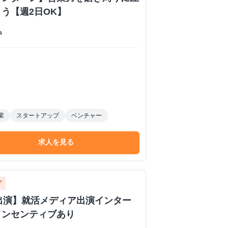
う【週2日OK】
a
業
スタートアップ
ベンチャー
求人を見る
グ
イブ出演】就活メディア出演インター
インセンティブあり