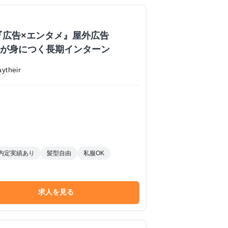
『広告×エンタメ』屋外広告
業力が身につく長期インターン
their
内定実績あり
髪型自由
私服OK
求人を見る