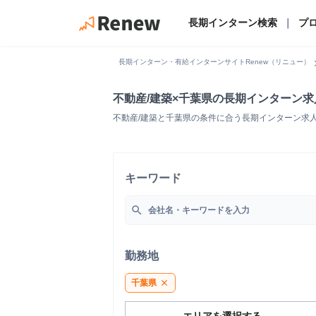
長期インターン検索
｜
プ
chevro
長期インターン・有給インターンサイトRenew（リニュー）
不動産/建築×千葉県の長期インターン
不動産/建築と千葉県の条件に合う長期インターン求
キーワード
search
勤務地
千葉県
close