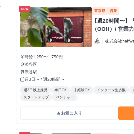
NEW
東京都
営業
【週20時間〜】
（OOH）/ 営
株式会社halfway
時給1,250〜1,750円
currency_yen
渋谷区
place
渋谷駅
train
週3日〜 / 週20時間〜
calendar_today
週3日以上推奨
半日OK
未経験OK
インターン生多数
スタートアップ
ベンチャー
お気に入り
grade