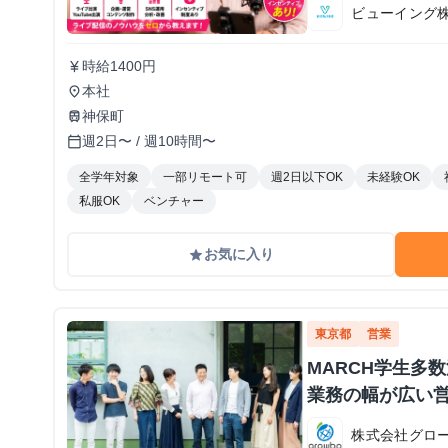
ビューイング
時給1400円
currency_yen
本社
place
神保町
train
週2日〜 / 週10時間〜
calendar_today
全学年対象
一部リモート可
週2日以下OK
未経験OK
私服OK
ベンチャー
お気に入り
grade
東京都
営業
MARCH学生多
業務の幅が広い
株式会社グロ