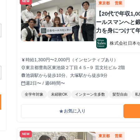
NEW
東京都
営業
【20代で年収1,
ールスマンへと鍛
力を身につけて年
か？ ※当社直結
株式会社日本
#1.2年生可 -
期・有給インタ
時給1,300円〜2,000円（インセンティブあり）
currency_yen
東京都豊島区東池袋２丁目４５−９ 芸文社ビル 2階
place
池袋駅から徒歩10分、大塚駅から徒歩9分
train
週2日〜 / 週6時間〜
calendar_today
全学年対象
未経験OK
インターン生多数
髪型自由
私
お気に入り
grade
NEW
東京都
営業