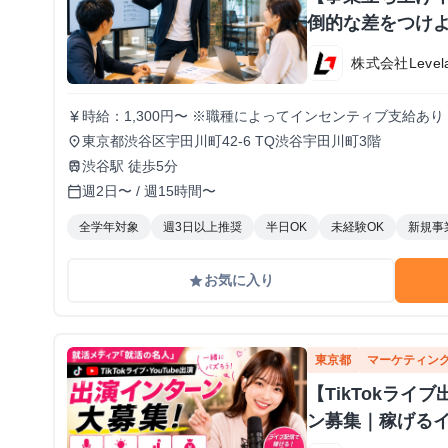
倒的な差をつけよ
株式会社Level
時給：1,300円〜 ※職種によってインセンティブ支給あり
currency_yen
東京都渋谷区宇田川町42-6 TQ渋谷宇田川町3階
place
渋谷駅 徒歩5分
train
週2日〜 / 週15時間〜
calendar_today
全学年対象
週3日以上推奨
半日OK
未経験OK
新規事
お気に入り
grade
東京都
マーケティン
【TikTokラ
ン募集｜稼げる