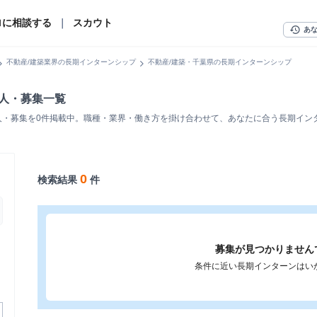
ロに相談する
｜
スカウト
history
あ
n_right
chevron_right
不動産/建築業界の長期インターンシップ
不動産/建築・千葉県の長期インターンシップ
求人・募集一覧
人・募集を0件掲載中。職種・業界・働き方を掛け合わせて、あなたに合う長期イン
0
検索結果
件
募集が見つかりません
条件に近い長期インターンはい