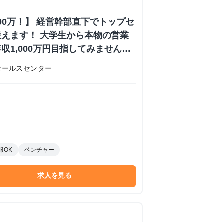
000万！】 経営幹部直下でトップセ
えます！ 大学生から本物の営業
収1,000万円目指してみません
内定あり #学歴不問 #未経験可
セールスセンター
 株式会社日本セールスセンターの長
ーンシップ
服OK
ベンチャー
求人を見る