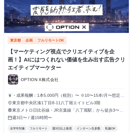
東京都
企画
フルリモートOK
【マーケティング視点でクリエイティブを企
画！】AIにはつくれない価値を生み出す広告クリ
エイティブマーケター
OPTION X株式会社
・成果報酬：1本5,000円（税別）〜 ※10〜15本/月〜想定
currency_yen
※経験、実績、能力等によって変動 ※トライアル期間の場
東京都中央区湊1丁目8-11八丁堀エイトビル3階
place
合変動あり
東京メトロ日比谷線・JR京葉線「八丁堀駅」から徒歩3〜6
train
分
週3日〜 / 週15時間〜
calendar_today
全学年対象
フルリモート
週3日以上推奨
インターン生多数
私服OK