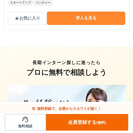
スタートアップ
ベンチャー
求人を見る
お気に入り
grade
長期インターン探しに迷ったら
プロに無料で相談しよう
handshake
無料登録で、企業からスカウトが届く！
support_agent
会員登録する
(無料)
無料相談