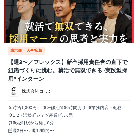
東京都
人事/広報
【週3〜／フレックス】新卒採用責任者の直下で
組織づくりに挑む。就活で無双できる“実践型採
用”インターン
株式会社コリン
時給1,300円～ ※研修期間60時間あり ※業務内容・勤務状
currency_yen
況により決定
1-2-4浜松町シミヅ産業ビル6階
place
浜松町駅から徒歩8分
train
週3日〜 / 週12時間〜
calendar_today