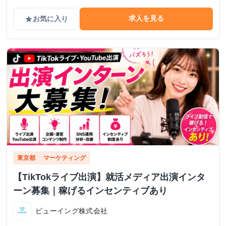
求人を見る
お気に入り
grade
東京都
マーケティング
【TikTokライブ出演】就活メディア出演インタ
ーン募集｜稼げるインセンティブあり
ビューイング株式会社