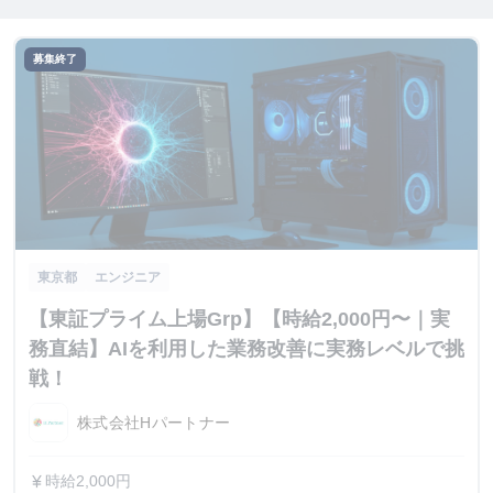
募集終了
東京都
エンジニア
【東証プライム上場Grp】【時給2,000円〜｜実
務直結】AIを利用した業務改善に実務レベルで挑
戦！
株式会社Hパートナー
時給2,000円
currency_yen