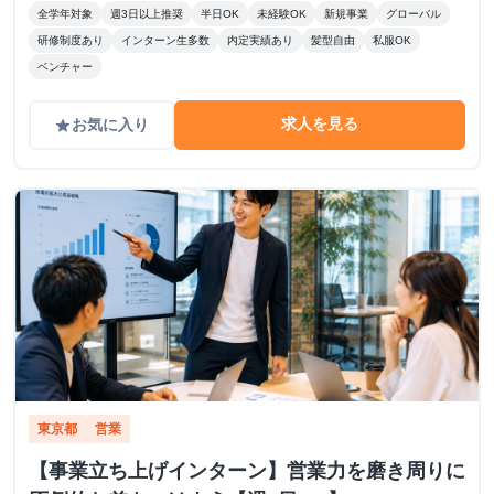
全学年対象
週3日以上推奨
半日OK
未経験OK
新規事業
グローバル
研修制度あり
インターン生多数
内定実績あり
髪型自由
私服OK
ベンチャー
求人を見る
お気に入り
grade
東京都
営業
【事業立ち上げインターン】営業力を磨き周りに