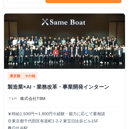
東京都
その他
製造業×AI・業務改革・事業開発インターン
株式会社TBM
時給1,500円〜1,800円※経験・能力に応じて要相談
currency_yen
東京都千代田区有楽町1-2-2 東宝日比谷ビル15F
place
日比谷駅
train