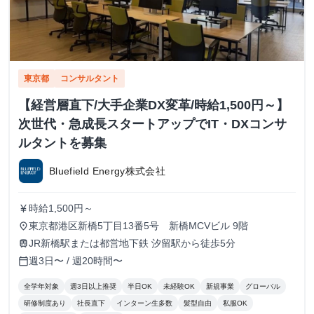
東京都
コンサルタント
【経営層直下/大手企業DX変革/時給1,500円～】
次世代・急成長スタートアップでIT・DXコンサ
ルタントを募集
Bluefield Energy株式会社
時給1,500円～
currency_yen
東京都港区新橋5丁目13番5号 新橋MCVビル 9階
place
JR新橋駅または都営地下鉄 汐留駅から徒歩5分
train
週3日〜 / 週20時間〜
calendar_today
全学年対象
週3日以上推奨
半日OK
未経験OK
新規事業
グローバル
研修制度あり
社長直下
インターン生多数
髪型自由
私服OK