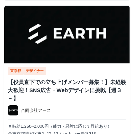
東京都
デザイナー
【役員直下での立ち上げメンバー募集！】未経験
大歓迎！SNS広告・Webデザインに挑戦【週３
～】
合同会社アース
時給1,250~2,000円（能力・経験に応じて昇給あり）
currency_yen
東京都渋谷区東2−20−13 シャトレー渋谷215
place