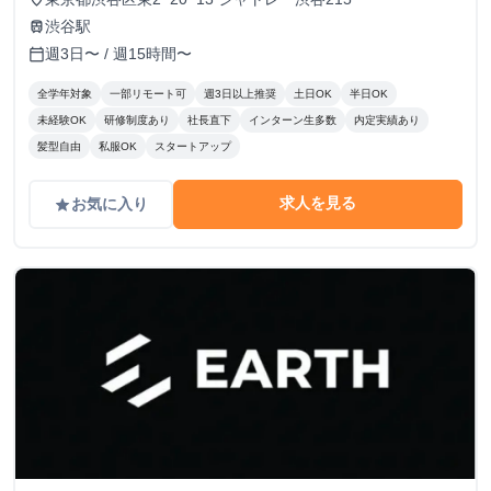
渋谷駅
train
週3日〜 / 週15時間〜
calendar_today
全学年対象
一部リモート可
週3日以上推奨
土日OK
半日OK
未経験OK
研修制度あり
社長直下
インターン生多数
内定実績あり
髪型自由
私服OK
スタートアップ
求人を見る
お気に入り
grade