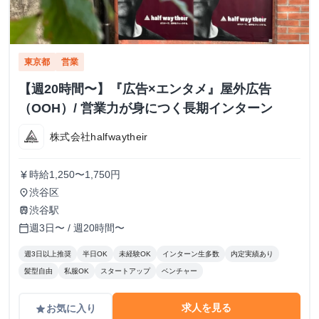
東京都
営業
【週20時間〜】『広告×エンタメ』屋外広告
（OOH）/ 営業力が身につく長期インターン
株式会社halfwaytheir
時給1,250〜1,750円
currency_yen
渋谷区
place
渋谷駅
train
週3日〜 / 週20時間〜
calendar_today
週3日以上推奨
半日OK
未経験OK
インターン生多数
内定実績あり
髪型自由
私服OK
スタートアップ
ベンチャー
求人を見る
お気に入り
grade