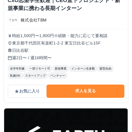
CxO志望学生歓迎｜CEO直下プロジェクト・新
規事業に携わる長期インターン
株式会社TBM
時給1,500円〜1,800円※経験・能力に応じて要相談
currency_yen
東京都千代田区有楽町1-2-2 東宝日比谷ビル15F
place
日比谷駅
train
週2日〜 / 週16時間〜
calendar_today
全学年対象
一部リモート可
新規事業
インターン生多数
髪型自由
私服OK
スタートアップ
ベンチャー
求人を見る
お気に入り
grade