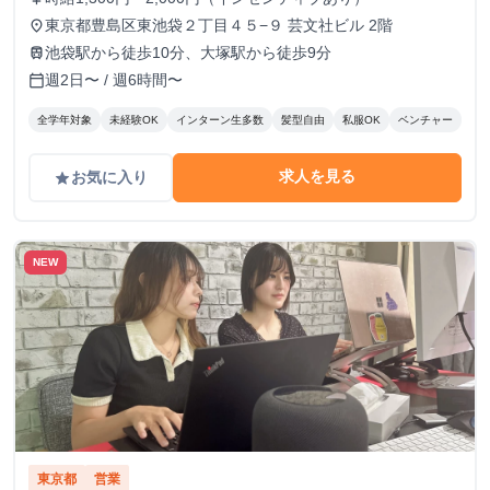
東京都豊島区東池袋２丁目４５−９ 芸文社ビル 2階
place
池袋駅から徒歩10分、大塚駅から徒歩9分
train
週2日〜 / 週6時間〜
calendar_today
全学年対象
未経験OK
インターン生多数
髪型自由
私服OK
ベンチャー
求人を見る
お気に入り
grade
NEW
東京都
営業