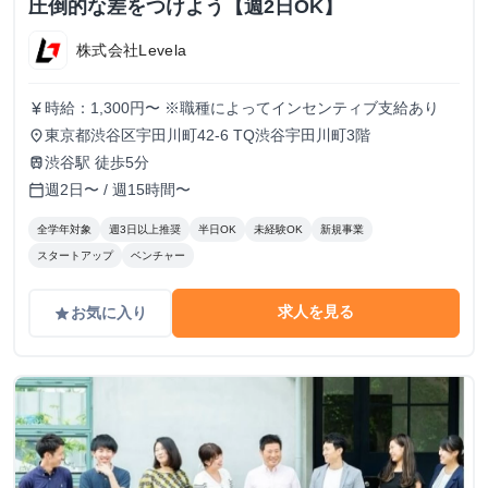
圧倒的な差をつけよう【週2日OK】
株式会社Levela
時給：1,300円〜 ※職種によってインセンティブ支給あり
currency_yen
東京都渋谷区宇田川町42-6 TQ渋谷宇田川町3階
place
渋谷駅 徒歩5分
train
週2日〜 / 週15時間〜
calendar_today
全学年対象
週3日以上推奨
半日OK
未経験OK
新規事業
スタートアップ
ベンチャー
求人を見る
お気に入り
grade