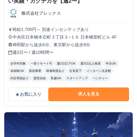
い実績・ガクチカを【週2〜】
株式会社プレックス
時給1,700円～ 別途インセンティブあり
currency_yen
中央区日本橋本石町３丁目３−１６ 日本橋室町ビル 4F
place
神田駅から徒歩6分、東京駅から徒歩9分
train
週2日〜 / 週10時間〜
calendar_today
全学年対象
一部リモート可
週2日以下OK
週3日以上推奨
半日OK
未経験OK
新規事業
研修制度あり
社長直下
インターン生多数
内定実績あり
髪型自由
私服OK
スタートアップ
ベンチャー
求人を見る
お気に入り
grade