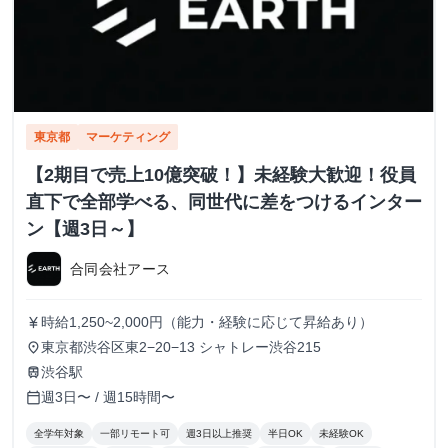
東京都
マーケティング
【2期目で売上10億突破！】未経験大歓迎！役員
直下で全部学べる、同世代に差をつけるインター
ン【週3日～】
合同会社アース
時給1,250~2,000円（能力・経験に応じて昇給あり）
currency_yen
東京都渋谷区東2−20−13 シャトレー渋谷215
place
渋谷駅
train
週3日〜 / 週15時間〜
calendar_today
全学年対象
一部リモート可
週3日以上推奨
半日OK
未経験OK