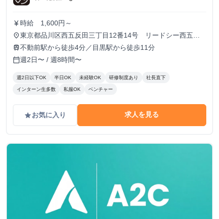
時給 1,600円～
currency_yen
東京都品川区西五反田三丁目12番14号 リードシー西五反
place
田ビル7-8階（受付8階）
不動前駅から徒歩4分／目黒駅から徒歩11分
train
週2日〜 / 週8時間〜
calendar_today
週2日以下OK
半日OK
未経験OK
研修制度あり
社長直下
インターン生多数
私服OK
ベンチャー
求人を見る
お気に入り
grade