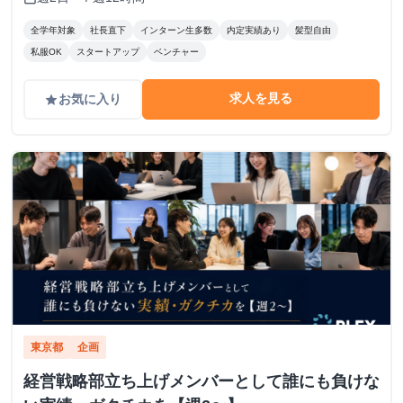
全学年対象
社長直下
インターン生多数
内定実績あり
髪型自由
私服OK
スタートアップ
ベンチャー
求人を見る
お気に入り
grade
東京都
企画
経営戦略部立ち上げメンバーとして誰にも負けな