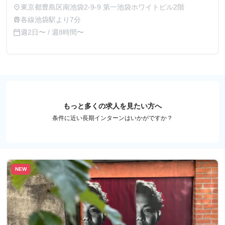
東京都豊島区南池袋2-9-9 第一池袋ホワイトビル2階
place
各線池袋駅より7分
train
週2日〜 / 週8時間〜
calendar_today
もっと多くの求人を見たい方へ
条件に近い長期インターンはいかがですか？
NEW