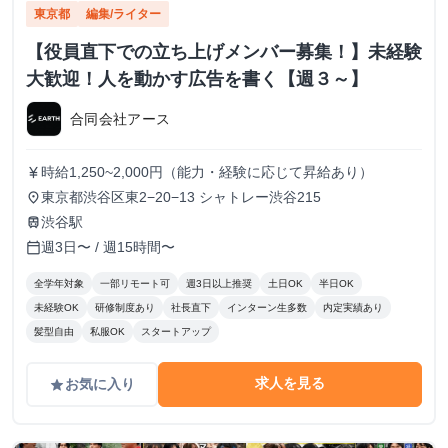
東京都
編集/ライター
【役員直下での立ち上げメンバー募集！】未経験
大歓迎！人を動かす広告を書く【週３～】
合同会社アース
時給1,250~2,000円（能力・経験に応じて昇給あり）
currency_yen
東京都渋谷区東2−20−13 シャトレー渋谷215
place
渋谷駅
train
週3日〜 / 週15時間〜
calendar_today
全学年対象
一部リモート可
週3日以上推奨
土日OK
半日OK
未経験OK
研修制度あり
社長直下
インターン生多数
内定実績あり
髪型自由
私服OK
スタートアップ
求人を見る
お気に入り
grade