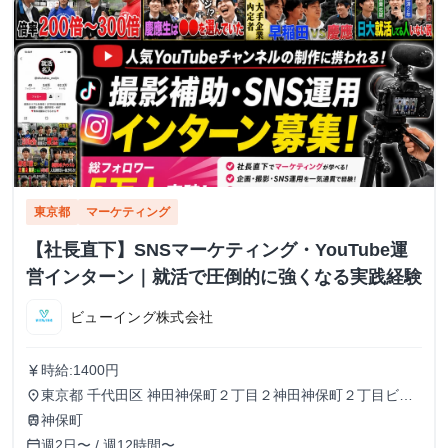
東京都
マーケティング
【社長直下】SNSマーケティング・YouTube運
営インターン｜就活で圧倒的に強くなる実践経験
ビューイング株式会社
時給:1400円
currency_yen
東京都 千代田区 神田神保町２丁目２神田神保町２丁目ビル
place
５０２号室
神保町
train
週2日〜 / 週12時間〜
calendar_today