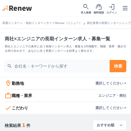
search
support_agent
login
Open
求人検索
無料相談
ログイン
chevron_right
長期インターン・有給インターンサイトRenew（リニュー）
商社業界の長期インターンシップ
商社×エンジニアの長期インターン求人・募集一覧
商社とエンジニアの条件に合う長期インターン求人・募集を1件掲載中。職種・業界・働き方
を掛け合わせて、あなたに合う長期インターンを効率よく探せます。
search
検索
location_on
勤務地
選択してください >
work_outline
職種・業界
エンジニア・商社
check
こだわり
選択してください >
1
検索結果
件