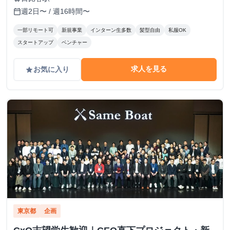
週2日〜 / 週16時間〜
calendar_today
一部リモート可
新規事業
インターン生多数
髪型自由
私服OK
スタートアップ
ベンチャー
求人を見る
お気に入り
grade
東京都
企画