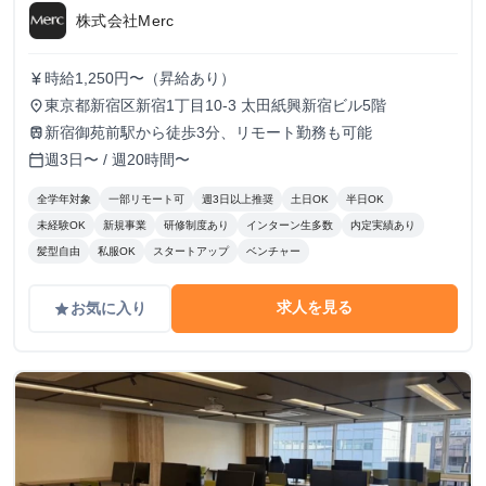
株式会社Merc
時給1,250円〜（昇給あり）
currency_yen
東京都新宿区新宿1丁目10-3 太田紙興新宿ビル5階
place
新宿御苑前駅から徒歩3分、リモート勤務も可能
train
週3日〜 / 週20時間〜
calendar_today
全学年対象
一部リモート可
週3日以上推奨
土日OK
半日OK
未経験OK
新規事業
研修制度あり
インターン生多数
内定実績あり
髪型自由
私服OK
スタートアップ
ベンチャー
求人を見る
お気に入り
grade