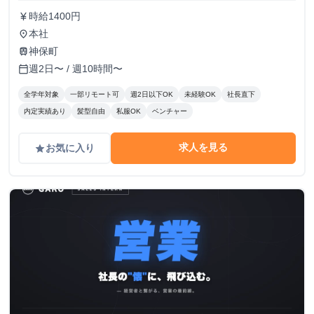
時給1400円
currency_yen
本社
place
神保町
train
週2日〜 / 週10時間〜
calendar_today
全学年対象
一部リモート可
週2日以下OK
未経験OK
社長直下
内定実績あり
髪型自由
私服OK
ベンチャー
求人を見る
お気に入り
grade