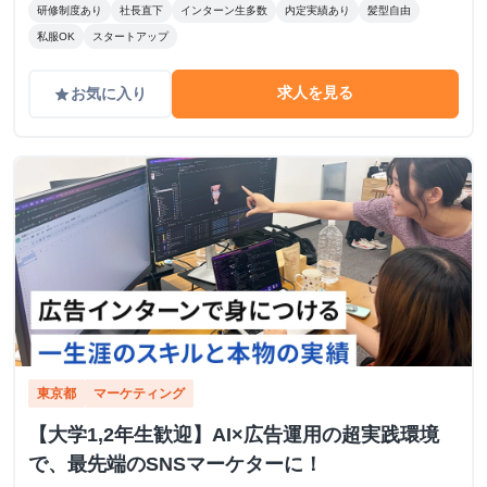
研修制度あり
社長直下
インターン生多数
内定実績あり
髪型自由
私服OK
スタートアップ
求人を見る
お気に入り
grade
東京都
マーケティング
【大学1,2年生歓迎】AI×広告運用の超実践環境
で、最先端のSNSマーケターに！