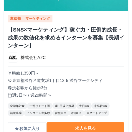
東京都
マーケティング
【SNS×マーケティング】稼ぐ力・圧倒的成長・
成果の数値化を求めるインターンを募集【長期イ
ンターン】
株式会社A2C
時給1,350円～
currency_yen
東京都渋谷区道玄坂1丁目12-5 渋谷マークシティ
place
渋谷駅から徒歩3分
train
週3日〜 / 週20時間〜
calendar_today
全学年対象
一部リモート可
週3日以上推奨
土日OK
未経験OK
新規事業
インターン生多数
髪型自由
私服OK
スタートアップ
求人を見る
お気に入り
grade