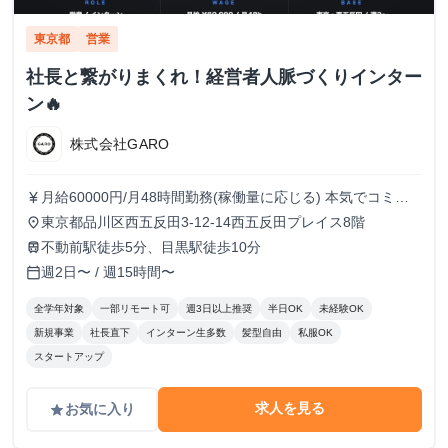
東京都
営業
社長と繋がりまくれ！経営者人脈づくりインター
ン🔥
株式会社GARO
月給60000円/月48時間勤務(稼働量に応じる) 本気でコミッ
currency_yen
トすれば、学生でも圧倒的な実績と報酬を得られる環境で
東京都品川区西五反田3-12-14西五反田プレイス8階
place
す！
不動前駅徒歩5分、目黒駅徒歩10分
train
週2日〜 / 週15時間〜
calendar_today
全学年対象
一部リモート可
週3日以上推奨
半日OK
未経験OK
新規事業
社長直下
インターン生多数
髪型自由
私服OK
スタートアップ
求人を見る
お気に入り
grade