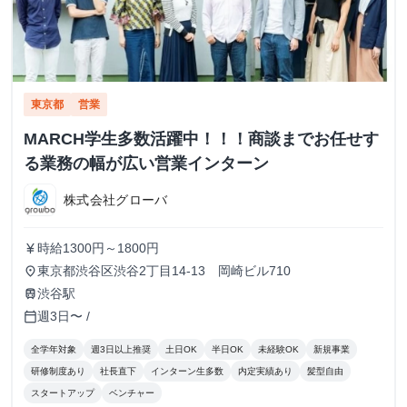
東京都
営業
MARCH学生多数活躍中！！！商談までお任せす
る業務の幅が広い営業インターン
株式会社グローバ
時給1300円～1800円
currency_yen
東京都渋谷区渋谷2丁目14-13 岡崎ビル710
place
渋谷駅
train
週3日〜 /
calendar_today
全学年対象
週3日以上推奨
土日OK
半日OK
未経験OK
新規事業
研修制度あり
社長直下
インターン生多数
内定実績あり
髪型自由
スタートアップ
ベンチャー