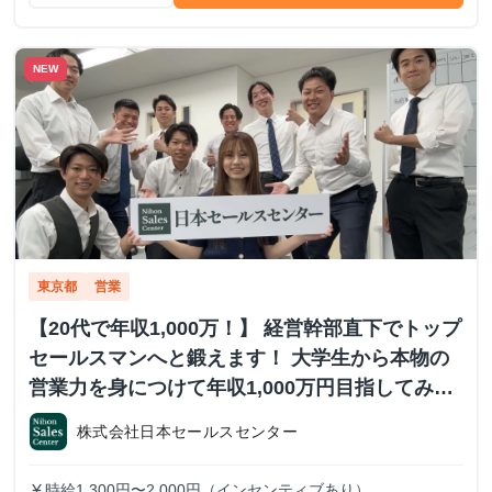
NEW
東京都
営業
【20代で年収1,000万！】 経営幹部直下でトップ
セールスマンへと鍛えます！ 大学生から本物の
営業力を身につけて年収1,000万円目指してみま
せんか？ ※当社直結内定あり #学歴不問 #未経験
株式会社日本セールスセンター
可 #1.2年生可 - 株式会社日本セールスセンター
の長期・有給インターンシップ
時給1,300円〜2,000円（インセンティブあり）
currency_yen