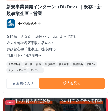
新規事業開発インターン（BizDev）｜既存・新
規事業企画・営業
NAXA株式会社
時給１５００～ 経験やスキルによって変動
currency_yen
東京都渋谷区千駄ヶ谷4-2-7
place
副都心線「北参道」徒歩約1分
train
週2日〜 / 週3時間〜
calendar_today
全学年対象
週3日以上推奨
新規事業
社長直下
髪型自由
私服OK
スタートアップ
ベンチャー
求人を見る
お気に入り
grade
NEW