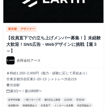
東京都
デザイナー
【役員直下での立ち上げメンバー募集！】未経験
大歓迎！SNS広告・Webデザインに挑戦【週３
～】
合同会社アース
時給1,250~2,000円（能力・経験に応じて昇給あり）
currency_yen
東京都渋谷区東2−20−13 シャトレー渋谷215
place
渋谷駅
train
週3日〜 / 週15時間〜
calendar_today
全学年対象
一部リモート可
週3日以上推奨
土日OK
半日OK
未経験OK
研修制度あり
社長直下
インターン生多数
内定実績あり