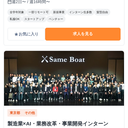
週2日〜 / 週16時間〜
calendar_today
全学年対象
一部リモート可
新規事業
インターン生多数
髪型自由
私服OK
スタートアップ
ベンチャー
求人を見る
お気に入り
grade
東京都
その他
製造業×AI・業務改革・事業開発インターン