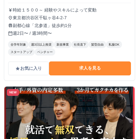
時給１５００～ 経験やスキルによって変動
currency_yen
東京都渋谷区千駄ヶ谷4-2-7
place
副都心線「北参道」徒歩約1分
train
週2日〜 / 週3時間〜
calendar_today
全学年対象
週3日以上推奨
新規事業
社長直下
髪型自由
私服OK
スタートアップ
ベンチャー
求人を見る
お気に入り
grade
NEW