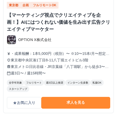
東京都
企画
フルリモートOK
【マーケティング視点でクリエイティブを企
画！】AIにはつくれない価値を生み出す広告クリ
エイティブマーケター
OPTION X株式会社
・成果報酬：1本5,000円（税別）〜 ※10〜15本/月〜想定
currency_yen
※経験、実績、能力等によって変動 ※トライアル期間の場
東京都中央区湊1丁目8-11八丁堀エイトビル3階
place
合変動あり
東京メトロ日比谷線・JR京葉線「八丁堀駅」から徒歩3〜6
train
分
週3日〜 / 週15時間〜
calendar_today
全学年対象
フルリモート
週3日以上推奨
インターン生多数
私服OK
スタートアップ
求人を見る
お気に入り
grade