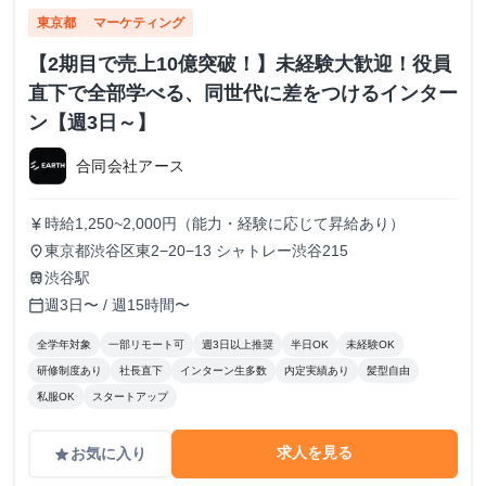
東京都
マーケティング
【2期目で売上10億突破！】未経験大歓迎！役員
直下で全部学べる、同世代に差をつけるインター
ン【週3日～】
合同会社アース
時給1,250~2,000円（能力・経験に応じて昇給あり）
currency_yen
東京都渋谷区東2−20−13 シャトレー渋谷215
place
渋谷駅
train
週3日〜 / 週15時間〜
calendar_today
全学年対象
一部リモート可
週3日以上推奨
半日OK
未経験OK
研修制度あり
社長直下
インターン生多数
内定実績あり
髪型自由
私服OK
スタートアップ
求人を見る
お気に入り
grade