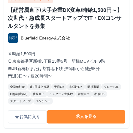
【経営層直下/大手企業DX変革/時給1,500円～】
次世代・急成長スタートアップでIT・DXコンサ
ルタントを募集
Bluefield Energy株式会社
時給1,500円～
currency_yen
東京都港区新橋5丁目13番5号 新橋MCVビル 9階
place
JR新橋駅または都営地下鉄 汐留駅から徒歩5分
train
週3日〜 / 週20時間〜
calendar_today
全学年対象
週3日以上推奨
半日OK
未経験OK
新規事業
グローバル
研修制度あり
社長直下
インターン生多数
髪型自由
私服OK
スタートアップ
ベンチャー
求人を見る
お気に入り
grade