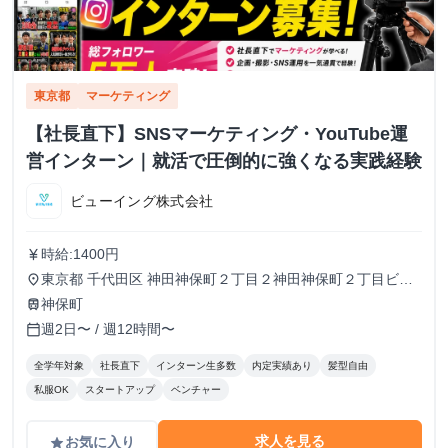
東京都
マーケティング
【社長直下】SNSマーケティング・YouTube運
営インターン｜就活で圧倒的に強くなる実践経験
ビューイング株式会社
時給:1400円
currency_yen
東京都 千代田区 神田神保町２丁目２神田神保町２丁目ビル
place
５０２号室
神保町
train
週2日〜 / 週12時間〜
calendar_today
全学年対象
社長直下
インターン生多数
内定実績あり
髪型自由
私服OK
スタートアップ
ベンチャー
求人を見る
お気に入り
grade