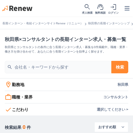
search
support_agent
login
Open
求人検索
無料相談
ログイン
chevron_right
chevron_
長期インターン・有給インターンサイトRenew（リニュー）
秋田県の長期インターンシップ
秋田県×コンサルタントの長期インターン求人・募集一覧
秋田県とコンサルタントの条件に合う長期インターン求人・募集を0件掲載中。職種・業界・
働き方を掛け合わせて、あなたに合う長期インターンを効率よく探せます。
search
検索
location_on
勤務地
秋田県
work_outline
職種・業界
コンサルタント
check
こだわり
選択してください >
0
検索結果
件