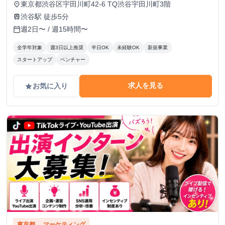
東京都渋谷区宇田川町42-6 TQ渋谷宇田川町3階
place
渋谷駅 徒歩5分
train
週2日〜 / 週15時間〜
calendar_today
全学年対象
週3日以上推奨
半日OK
未経験OK
新規事業
スタートアップ
ベンチャー
求人を見る
お気に入り
grade
東京都
マーケティング