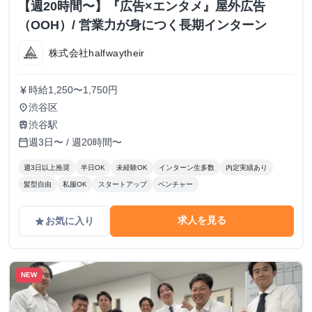
【週20時間〜】『広告×エンタメ』屋外広告
（OOH）/ 営業力が身につく長期インターン
株式会社halfwaytheir
時給1,250〜1,750円
currency_yen
渋谷区
place
渋谷駅
train
週3日〜 / 週20時間〜
calendar_today
週3日以上推奨
半日OK
未経験OK
インターン生多数
内定実績あり
髪型自由
私服OK
スタートアップ
ベンチャー
求人を見る
お気に入り
grade
NEW