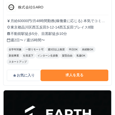
株式会社GARO
月給60000円/月48時間勤務(稼働量に応じる) 本気でコミッ
currency_yen
トすれば、学生でも圧倒的な実績と報酬を得られる環境で
東京都品川区西五反田3-12-14西五反田プレイス8階
place
す！
不動前駅徒歩5分、目黒駅徒歩10分
train
週2日〜 / 週15時間〜
calendar_today
全学年対象
一部リモート可
週3日以上推奨
半日OK
未経験OK
新規事業
社長直下
インターン生多数
髪型自由
私服OK
スタートアップ
求人を見る
お気に入り
grade