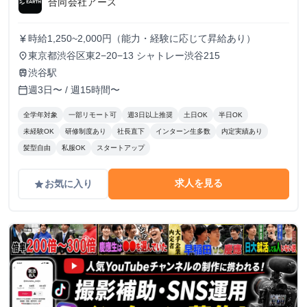
合同会社アース
時給1,250~2,000円（能力・経験に応じて昇給あり）
currency_yen
東京都渋谷区東2−20−13 シャトレー渋谷215
place
渋谷駅
train
週3日〜 / 週15時間〜
calendar_today
全学年対象
一部リモート可
週3日以上推奨
土日OK
半日OK
未経験OK
研修制度あり
社長直下
インターン生多数
内定実績あり
髪型自由
私服OK
スタートアップ
求人を見る
お気に入り
grade