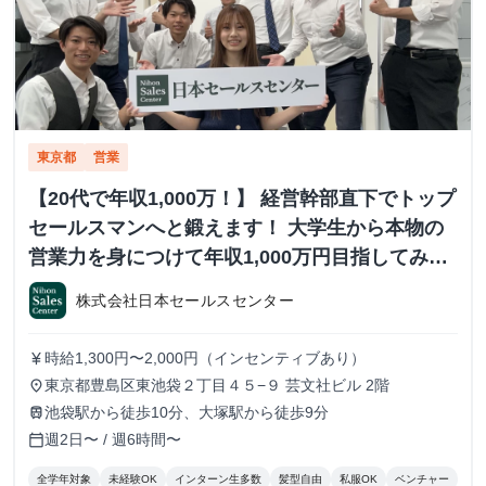
東京都
営業
【20代で年収1,000万！】 経営幹部直下でトップ
セールスマンへと鍛えます！ 大学生から本物の
営業力を身につけて年収1,000万円目指してみま
せんか？ ※当社直結内定あり #学歴不問 #未経験
株式会社日本セールスセンター
可 #1.2年生可 - 株式会社日本セールスセンター
の長期・有給インターンシップ
時給1,300円〜2,000円（インセンティブあり）
currency_yen
東京都豊島区東池袋２丁目４５−９ 芸文社ビル 2階
place
池袋駅から徒歩10分、大塚駅から徒歩9分
train
週2日〜 / 週6時間〜
calendar_today
全学年対象
未経験OK
インターン生多数
髪型自由
私服OK
ベンチャー