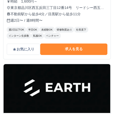
時給 1,600円～
currency_yen
東京都品川区西五反田三丁目12番14号 リードシー西五反
place
田ビル7-8階（受付8階）
不動前駅から徒歩4分／目黒駅から徒歩11分
train
週2日〜 / 週8時間〜
calendar_today
週2日以下OK
半日OK
未経験OK
研修制度あり
社長直下
インターン生多数
私服OK
ベンチャー
求人を見る
お気に入り
grade