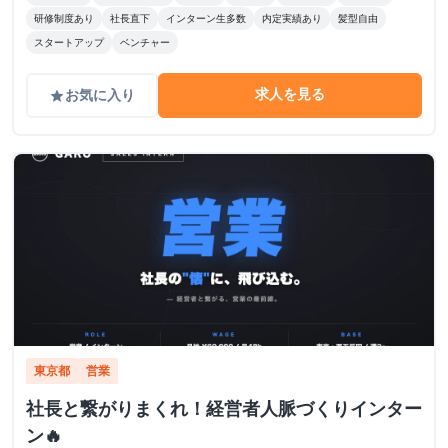
研修制度あり
社長直下
インターン生多数
内定実績あり
髪型自由
スタートアップ
ベンチャー
求人を見る
お気に入り
grade
東京都
営業
社長と繋がりまくれ！経営者人脈づくりインター
ン🔥