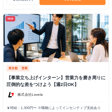
NEW
東京都
営業
【事業立ち上げインターン】営業力を磨き周りに
圧倒的な差をつけよう【週2日OK】
株式会社Levela
時給：1,300円〜 ※職種によってインセンティブ支給あり
currency_yen