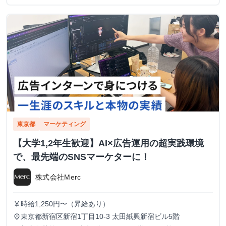
東京都
マーケティング
【大学1,2年生歓迎】AI×広告運用の超実践環境
で、最先端のSNSマーケターに！
株式会社Merc
時給1,250円〜（昇給あり）
currency_yen
東京都新宿区新宿1丁目10-3 太田紙興新宿ビル5階
place