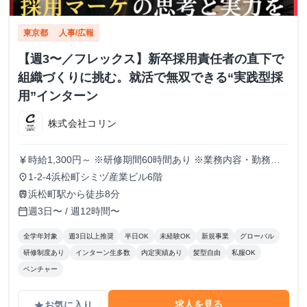
東京都
人事/広報
【週3〜／フレックス】新卒採用責任者の直下で
組織づくりに挑む。就活で無双できる“実践型採
用”インターン
株式会社コリン
時給1,300円～ ※研修期間60時間あり ※業務内容・勤務状
currency_yen
況により決定
1-2-4浜松町シミヅ産業ビル6階
place
浜松町駅から徒歩8分
train
週3日〜 / 週12時間〜
calendar_today
全学年対象
週3日以上推奨
半日OK
未経験OK
新規事業
グローバル
研修制度あり
インターン生多数
内定実績あり
髪型自由
私服OK
ベンチャー
求人を見る
お気に入り
grade