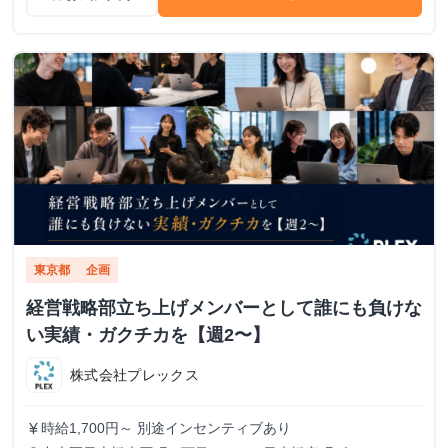
東京都
企画
経営戦略部立ち上げメンバーとして誰にも負けな
い実績・ガクチカを【週2〜】
株式会社プレックス
時給1,700円～ 別途インセンティブあり
currency_yen