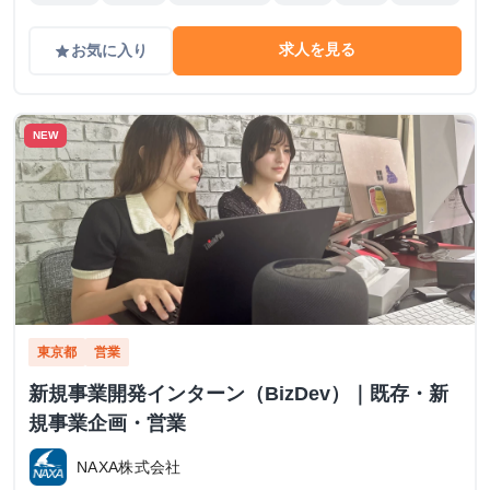
求人を見る
お気に入り
grade
NEW
東京都
営業
新規事業開発インターン（BizDev）｜既存・新
規事業企画・営業
NAXA株式会社