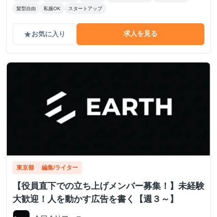
髪型自由
私服OK
スタートアップ
求人を見る
お気に入り
grade
東京都
編集/ライター
【役員直下での立ち上げメンバー募集！】未経験
大歓迎！人を動かす広告を書く【週３～】