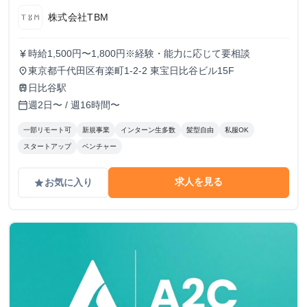
株式会社TBM
時給1,500円〜1,800円※経験・能力に応じて要相談
currency_yen
東京都千代田区有楽町1-2-2 東宝日比谷ビル15F
place
日比谷駅
train
週2日〜 / 週16時間〜
calendar_today
一部リモート可
新規事業
インターン生多数
髪型自由
私服OK
スタートアップ
ベンチャー
求人を見る
お気に入り
grade