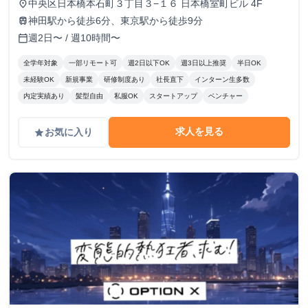
中央区日本橋本石町３丁目３−１６ 日本橋室町ビル 4F
place
神田駅から徒歩6分、東京駅から徒歩9分
train
週2日〜 / 週10時間〜
calendar_today
全学年対象
一部リモート可
週2日以下OK
週3日以上推奨
半日OK
未経験OK
新規事業
研修制度あり
社長直下
インターン生多数
内定実績あり
髪型自由
私服OK
スタートアップ
ベンチャー
求人を見る
お気に入り
grade