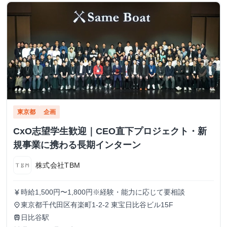
東京都
企画
CxO志望学生歓迎｜CEO直下プロジェクト・新
規事業に携わる長期インターン
株式会社TBM
時給1,500円〜1,800円※経験・能力に応じて要相談
currency_yen
東京都千代田区有楽町1-2-2 東宝日比谷ビル15F
place
日比谷駅
train