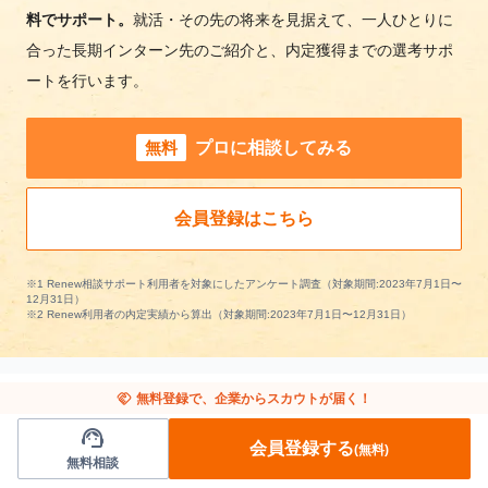
料でサポート。
就活・その先の将来を見据えて、一人ひとりに
合った長期インターン先のご紹介と、内定獲得までの選考サポ
ートを行います。
無料
プロに相談してみる
会員登録はこちら
※1 Renew相談サポート利用者を対象にしたアンケート調査（対象期間:2023年7月1日〜
12月31日）
※2 Renew利用者の内定実績から算出（対象期間:2023年7月1日〜12月31日）
handshake
無料登録で、企業からスカウトが届く！
support_agent
他の条件から長期インターンを探す
会員登録する
(無料)
無料相談