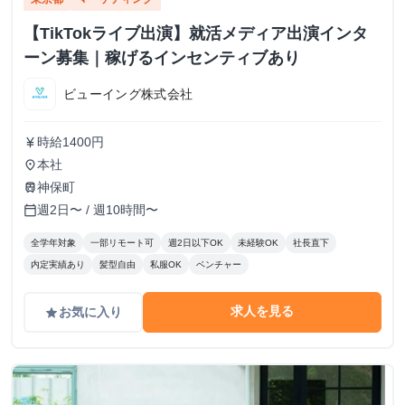
【TikTokライブ出演】就活メディア出演インタ
ーン募集｜稼げるインセンティブあり
ビューイング株式会社
時給1400円
currency_yen
本社
place
神保町
train
週2日〜 / 週10時間〜
calendar_today
全学年対象
一部リモート可
週2日以下OK
未経験OK
社長直下
内定実績あり
髪型自由
私服OK
ベンチャー
求人を見る
お気に入り
grade