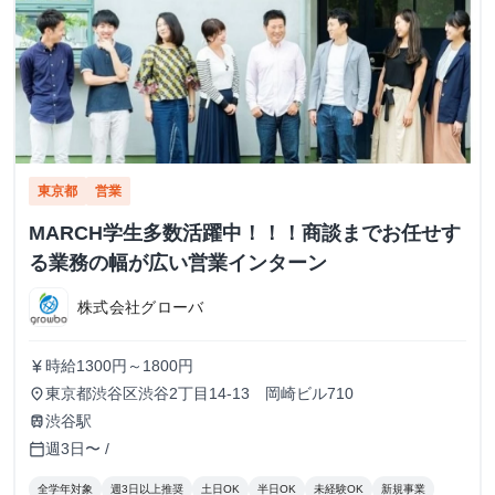
東京都
営業
MARCH学生多数活躍中！！！商談までお任せす
る業務の幅が広い営業インターン
株式会社グローバ
時給1300円～1800円
currency_yen
東京都渋谷区渋谷2丁目14-13 岡崎ビル710
place
渋谷駅
train
週3日〜 /
calendar_today
全学年対象
週3日以上推奨
土日OK
半日OK
未経験OK
新規事業