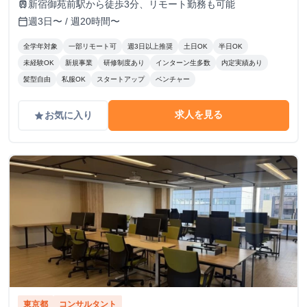
新宿御苑前駅から徒歩3分、リモート勤務も可能
train
週3日〜 / 週20時間〜
calendar_today
全学年対象
一部リモート可
週3日以上推奨
土日OK
半日OK
未経験OK
新規事業
研修制度あり
インターン生多数
内定実績あり
髪型自由
私服OK
スタートアップ
ベンチャー
求人を見る
お気に入り
grade
東京都
コンサルタント