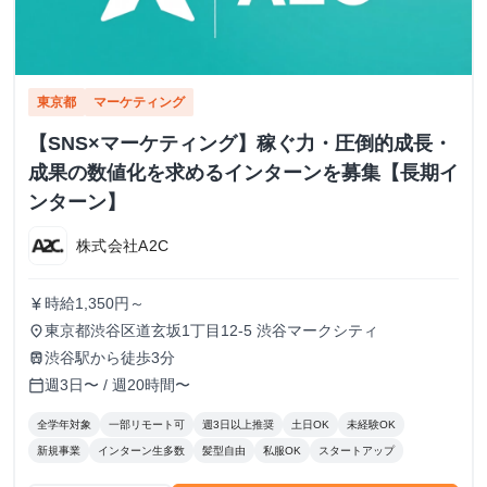
東京都
マーケティング
【SNS×マーケティング】稼ぐ力・圧倒的成長・
成果の数値化を求めるインターンを募集【長期イ
ンターン】
株式会社A2C
時給1,350円～
currency_yen
東京都渋谷区道玄坂1丁目12-5 渋谷マークシティ
place
渋谷駅から徒歩3分
train
週3日〜 / 週20時間〜
calendar_today
全学年対象
一部リモート可
週3日以上推奨
土日OK
未経験OK
新規事業
インターン生多数
髪型自由
私服OK
スタートアップ