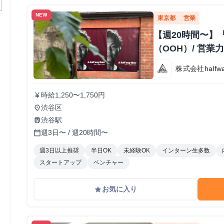
NEW
東京都
営業
【週20時間〜】
（OOH）/ 営
株式会社halfway
時給1,250〜1,750円
currency_yen
渋谷区
place
渋谷駅
train
週3日〜 / 週20時間〜
calendar_today
週3日以上推奨
半日OK
未経験OK
インターン生多数
スタートアップ
ベンチャー
お気に入り
grade