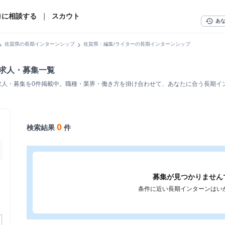
ロに相談する
｜
スカウト
history
あ
n_right
chevron_right
佐賀県の長期インターンシップ
佐賀県・編集/ライターの長期インターンシップ
ン求人・募集一覧
求人・募集を0件掲載中。職種・業界・働き方を掛け合わせて、あなたに合う長期イ
0
検索結果
件
募集が見つかりません
条件に近い長期インターンはい