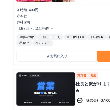
時給1400円
currency_yen
本社
place
神保町
train
週2日〜 / 週10時間〜
calendar_today
全学年対象
一部リモート可
週2日以下OK
未経験OK
私服OK
ベンチャー
お気に入り
grade
東京都
営業
社長と繋がりま
🔥
株式会社GAR