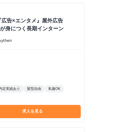
『広告×エンタメ』屋外広告
業力が身につく長期インターン
their
内定実績あり
髪型自由
私服OK
求人を見る