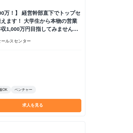
000万！】 経営幹部直下でトップセ
えます！ 大学生から本物の営業
収1,000万円目指してみません
内定あり #学歴不問 #未経験可
セールスセンター
 株式会社日本セールスセンターの長
ーンシップ
服OK
ベンチャー
求人を見る