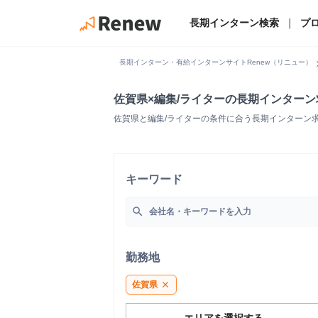
長期インターン検索
｜
プ
chevro
長期インターン・有給インターンサイトRenew（リニュー）
佐賀県×編集/ライターの長期インター
佐賀県と編集/ライターの条件に合う長期インターン
キーワード
search
勤務地
佐賀県
close