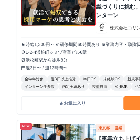
織づくりに挑む。
ンターン
株式会社コリ
時給1,300円～ ※研修期間60時間あり ※業務内容・勤
currency_yen
1-2-4浜松町シミヅ産業ビル6階
place
浜松町駅から徒歩8分
train
週3日〜 / 週12時間〜
calendar_today
全学年対象
週3日以上推奨
半日OK
未経験OK
新規事
インターン生多数
内定実績あり
髪型自由
私服OK
ベ
お気に入り
grade
NEW
東京都
営業
【事業立ち上げ