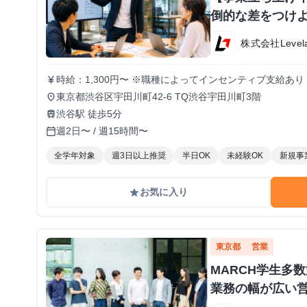
倒的な差をつけよ
株式会社Level
時給：1,300円〜 ※職種によってインセンティブ支給あり
currency_yen
東京都渋谷区宇田川町42-6 TQ渋谷宇田川町3階
place
渋谷駅 徒歩5分
train
週2日〜 / 週15時間〜
calendar_today
全学年対象
週3日以上推奨
半日OK
未経験OK
新規事
お気に入り
grade
東京都
営業
MARCH学生多
業務の幅が広い