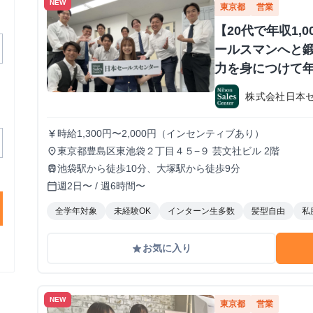
NEW
東京都
営業
【20代で年収1,
ールスマンへと鍛
力を身につけて年
か？ ※当社直結
株式会社日本
#1.2年生可 -
期・有給インタ
時給1,300円〜2,000円（インセンティブあり）
currency_yen
東京都豊島区東池袋２丁目４５−９ 芸文社ビル 2階
place
池袋駅から徒歩10分、大塚駅から徒歩9分
train
週2日〜 / 週6時間〜
calendar_today
全学年対象
未経験OK
インターン生多数
髪型自由
私
お気に入り
grade
NEW
東京都
営業