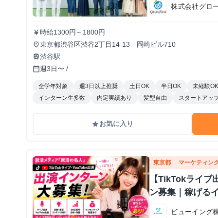
株式会社グロ
時給1300円～1800円
currency_yen
東京都渋谷区渋谷2丁目14-13 岡崎ビル710
place
渋谷駅
train
週3日〜 /
calendar_today
全学年対象
週3日以上推奨
土日OK
半日OK
未経験O
インターン生多数
内定実績あり
髪型自由
スタートアッ
お気に入り
grade
東京都
マーケティン
【TikTokラ
ン募集｜稼げる
ビューイング