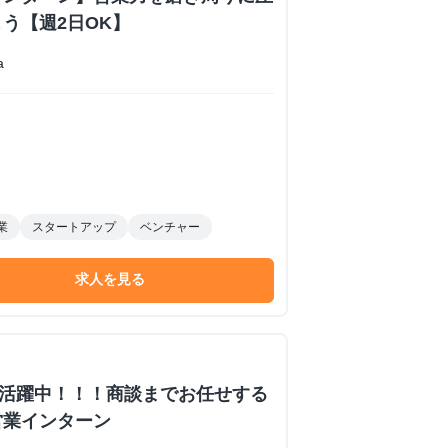
う【週2日OK】
a
業
スタートアップ
ベンチャー
求人を見る
数活躍中！！！商談までお任せする
営業インターン