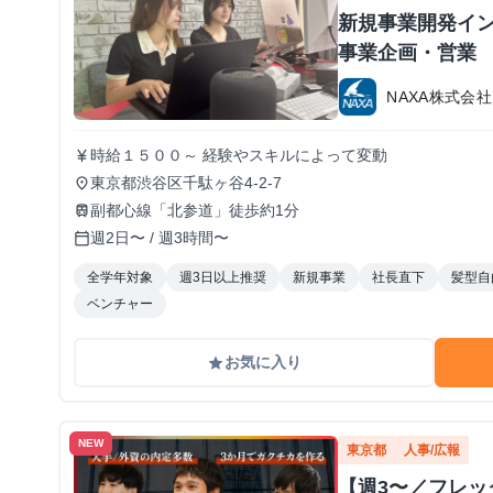
新規事業開発イン
事業企画・営業
NAXA株式会社
時給１５００～ 経験やスキルによって変動
currency_yen
東京都渋谷区千駄ヶ谷4-2-7
place
副都心線「北参道」徒歩約1分
train
週2日〜 / 週3時間〜
calendar_today
全学年対象
週3日以上推奨
新規事業
社長直下
髪型自
ベンチャー
お気に入り
grade
NEW
東京都
人事/広報
【週3〜／フレ