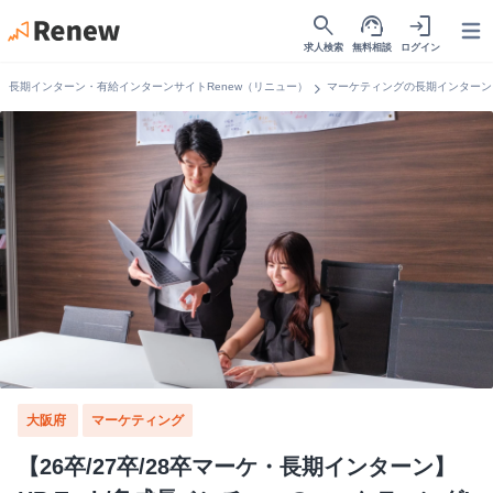
search
support_agent
login
Open
求人検索
無料相談
ログイン
chevron_right
長期インターン・有給インターンサイトRenew（リニュー）
マーケティングの長期インターン
大阪府
マーケティング
【26卒/27卒/28卒マーケ・長期インターン】