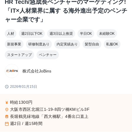
HR Tech/急成長ベンチャーのマーケティング!
「IT×人材業界に属す る海外進出予定のベンチ
ャー企業です」
人材
週2日以下OK
週3日以上推奨
半日OK
未経験OK
新規事業
研修制度あり
内定実績あり
髪型自由
私服OK
スタートアップ
ベンチャー
株式会社JoBins
schedule
2026年01月15日
時給1300円
currency_yen
大阪市西区北堀江1-19-8四ツ橋KMビル3F
place
長堀鶴見緑地線「西大橋駅」4番出口直上
train
週2日 / 週15時間
calendar_today