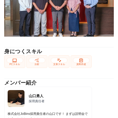
身につくスキル
computer
query_stats
edit_note
assignment
PCスキル
分析
文章スキル
資料作成
メンバー紹介
山口勇人
採用責任者
株式会社JoBins採用責任者の山口です！ まずは説明会で