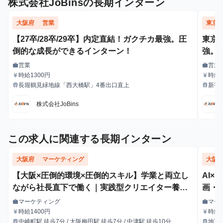
株式会社JoBinsの長期インターン
大阪府
営業
東京
【27卒/28卒/29卒】内定直結！ガクチカ最強。圧
東京【
倒的な成長ができるインターン！
強。
営業
営業
work
work
職種
職種
時給1300円
時給1
currency_yen
currency_yen
給与
給与
長堀鶴見緑地線「西大橋駅」4番出口直上
新宿
train
train
最寄駅
最寄駅
株式会社JoBins
この求人に関連する長期インターン
大阪府
マーケティング
大阪
【大阪×圧倒的環境×圧倒的スキル】学業と両立し
AI
ながら社長直下で働く｜実践型クリエイター養成
画・
インターン
マーケティング
マー
work
work
職種
職種
時給1400円
時給1
currency_yen
currency_yen
給与
給与
中崎町駅 徒歩7分 / 大阪梅田駅 徒歩7分 / 中津駅 徒歩10分
地下
train
train