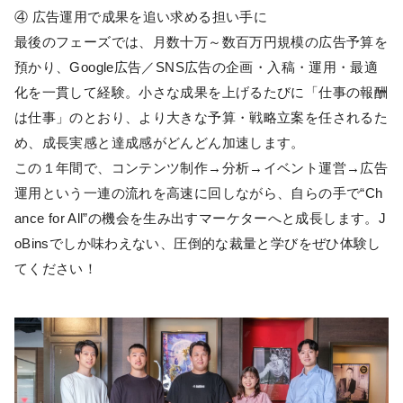
④ 広告運用で成果を追い求める担い手に
最後のフェーズでは、月数十万～数百万円規模の広告予算を
預かり、Google広告／SNS広告の企画・入稿・運用・最適
化を一貫して経験。小さな成果を上げるたびに「仕事の報酬
は仕事」のとおり、より大きな予算・戦略立案を任されるた
め、成長実感と達成感がどんどん加速します。
この１年間で、コンテンツ制作→分析→イベント運営→広告
運用という一連の流れを高速に回しながら、自らの手で“Ch
ance for All”の機会を生み出すマーケターへと成長します。J
oBinsでしか味わえない、圧倒的な裁量と学びをぜひ体験し
てください！