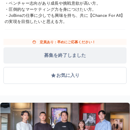
・ベンチャー志向があり成長や挑戦意欲が高い方。
・圧倒的なマーケティング力を身につけたい方。
・JoBinsの仕事に少しでも興味を持ち、共に【Chance For All】
の実現を目指したいと思える方。
face
定員あり：早めにご応募ください！
募集を終了しました
grade
お気に入り