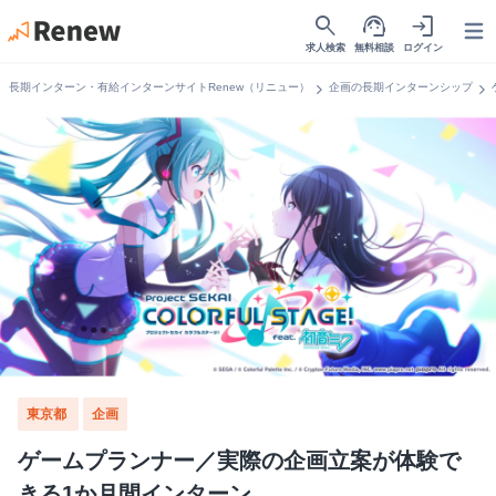
search
support_agent
login
Open
求人検索
無料相談
ログイン
chevron_right
chevron_right
長期インターン・有給インターンサイトRenew（リニュー）
企画の長期インターンシップ
東京都
企画
ゲームプランナー／実際の企画立案が体験で
きる1か月間インターン