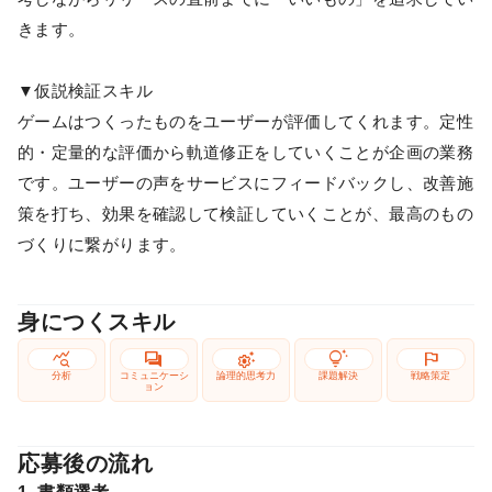
きます。
▼仮説検証スキル
ゲームはつくったものをユーザーが評価してくれます。定性
的・定量的な評価から軌道修正をしていくことが企画の業務
です。ユーザーの声をサービスにフィードバックし、改善施
策を打ち、効果を確認して検証していくことが、最高のもの
づくりに繋がります。
身につくスキル
query_stats
forum
settings_suggest
tips_and_updates
flag
分析
コミュニケーシ
論理的思考力
課題解決
戦略策定
ョン
応募後の流れ