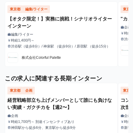
東京都
編集/ライター
東京
【オタク限定！】実務に挑戦！シナリオライター
"カ
インターン
企画
work
職種
時給1
currency_yen
編集/ライター
work
給与
職種
渋谷駅
train
時給1,400円～
currency_yen
最寄駅
給与
渋谷駅（徒歩8分）/ 神泉駅 （徒歩9分）/ 原宿駅 （徒歩15分）
train
最寄駅
株式会社Colorful Palette
この求人に関連する長期インターン
東京都
企画
東京
経営戦略部立ち上げメンバーとして誰にも負けな
コン
い実績・ガクチカを【週2〜】
次世
企画
企画
work
work
職種
職種
時給1,700円～ 別途インセンティブあり
時給1
currency_yen
currency_yen
給与
給与
神田駅から徒歩6分、東京駅から徒歩9分
新宿
train
train
最寄駅
最寄駅
徒歩