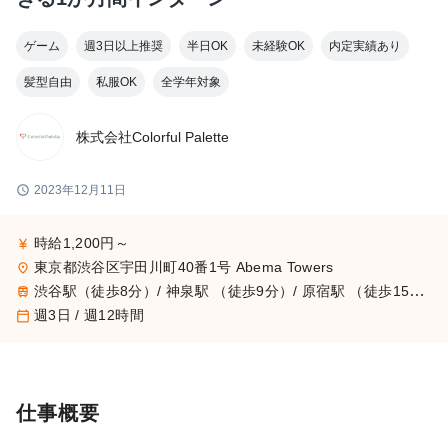
ゲーム
週3日以上推奨
半日OK
未経験OK
内定実績あり
髪型自由
私服OK
全学年対象
株式会社Colorful Palette
schedule
2023年12月11日
時給1,200円～
currency_yen
東京都渋谷区宇田川町40番1号 Abema Towers
place
渋谷駅（徒歩8分）/ 神泉駅 （徒歩9分）/ 原宿駅 （徒歩15分）
train
週3日 / 週12時間
calendar_today
仕事概要