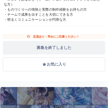
な方）
・ものづくりへの情熱と実際の制作経験をお持ちの方
・チームで成果を出すことを大切にできる方
・明るくコミュニケーションが円滑な方
face
定員あり：早めにご応募ください！
募集を終了しました
grade
お気に入り