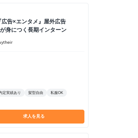
『広告×エンタメ』屋外広告
業力が身につく長期インターン
their
内定実績あり
髪型自由
私服OK
求人を見る