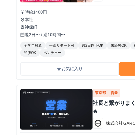
時給1400円
currency_yen
本社
place
神保町
train
週2日〜 / 週10時間〜
calendar_today
全学年対象
一部リモート可
週2日以下OK
未経験OK
私服OK
ベンチャー
お気に入り
grade
東京都
営業
社長と繋がりま
🔥
株式会社GAR