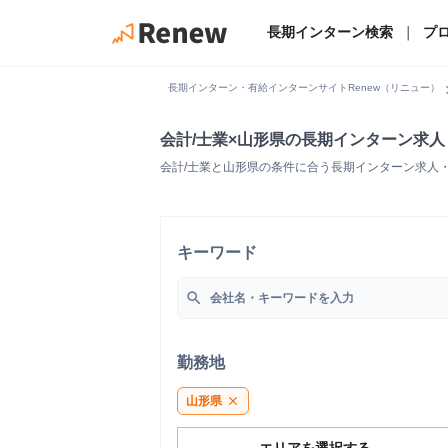
長期インターン検索
｜
プ
chevro
長期インターン・有給インターンサイトRenew（リニュー）
会計/士業×山形県の長期インターン求
会計/士業と山形県の条件に合う長期インターン求人
キーワード
search
勤務地
山形県
close