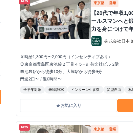
NEW
東京都
営業
【20代で年収1,
ールスマンへと鍛
力を身につけて年
か？ ※当社直結
株式会社日本
#1.2年生可 -
期・有給インタ
時給1,300円〜2,000円（インセンティブあり）
currency_yen
東京都豊島区東池袋２丁目４５−９ 芸文社ビル 2階
place
池袋駅から徒歩10分、大塚駅から徒歩9分
train
週2日〜 / 週6時間〜
calendar_today
全学年対象
未経験OK
インターン生多数
髪型自由
私
お気に入り
grade
NEW
東京都
営業