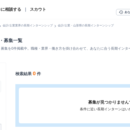
ロに相談する
｜
スカウト
history
あ
n_right
chevron_right
会計/士業業界の長期インターンシップ
会計/士業・山形県の長期インターンシップ
人・募集一覧
・募集を0件掲載中。職種・業界・働き方を掛け合わせて、あなたに合う長期インタ
0
検索結果
件
募集が見つかりません
条件に近い長期インターンはい