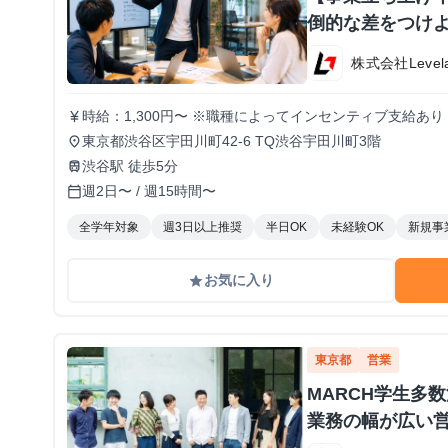
倒的な差をつけよ
株式会社Level
時給：1,300円〜 ※職種によってインセンティブ支給あり
currency_yen
東京都渋谷区宇田川町42-6 TQ渋谷宇田川町3階
place
渋谷駅 徒歩5分
train
週2日〜 / 週15時間〜
calendar_today
全学年対象
週3日以上推奨
半日OK
未経験OK
新規事
お気に入り
grade
東京都
営業
MARCH学生多
業務の幅が広い