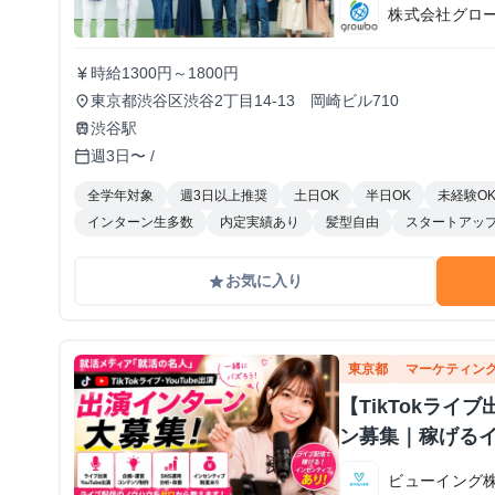
株式会社グロ
時給1300円～1800円
currency_yen
東京都渋谷区渋谷2丁目14-13 岡崎ビル710
place
渋谷駅
train
週3日〜 /
calendar_today
全学年対象
週3日以上推奨
土日OK
半日OK
未経験O
インターン生多数
内定実績あり
髪型自由
スタートアッ
お気に入り
grade
東京都
マーケティン
【TikTokラ
ン募集｜稼げる
ビューイング