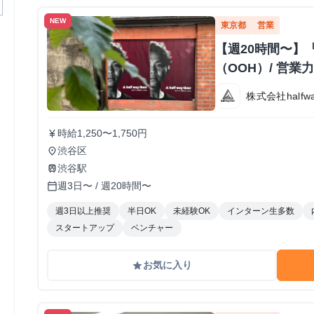
NEW
東京都
営業
【週20時間〜】
（OOH）/ 営
株式会社halfway
時給1,250〜1,750円
currency_yen
渋谷区
place
渋谷駅
train
週3日〜 / 週20時間〜
calendar_today
週3日以上推奨
半日OK
未経験OK
インターン生多数
スタートアップ
ベンチャー
お気に入り
grade