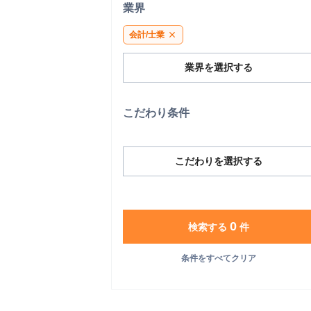
業界
会計/士業
close
業界を選択する
こだわり条件
こだわりを選択する
0
検索する
件
条件をすべてクリア