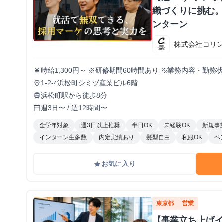
織づくりに挑む。
ンターン
株式会社コリ
時給1,300円～ ※研修期間60時間あり ※業務内容・勤
currency_yen
1-2-4浜松町シミヅ産業ビル6階
place
浜松町駅から徒歩8分
train
週3日〜 / 週12時間〜
calendar_today
全学年対象
週3日以上推奨
半日OK
未経験OK
新規事
インターン生多数
内定実績あり
髪型自由
私服OK
ベ
お気に入り
grade
東京都
営業
【事業立ち上げ