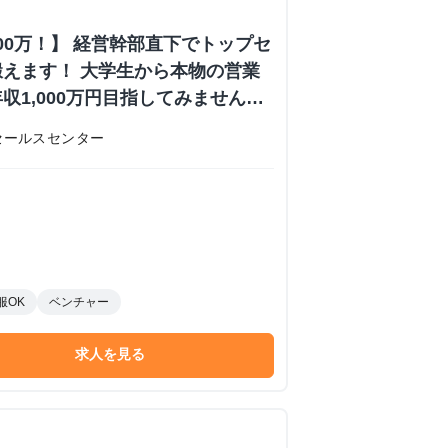
000万！】 経営幹部直下でトップセ
えます！ 大学生から本物の営業
収1,000万円目指してみません
内定あり #学歴不問 #未経験可
セールスセンター
 株式会社日本セールスセンターの長
ーンシップ
服OK
ベンチャー
求人を見る