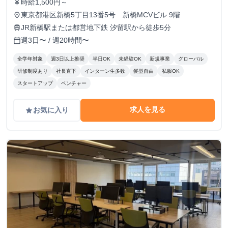
時給1,500円～
currency_yen
東京都港区新橋5丁目13番5号 新橋MCVビル 9階
place
JR新橋駅または都営地下鉄 汐留駅から徒歩5分
train
週3日〜 / 週20時間〜
calendar_today
全学年対象
週3日以上推奨
半日OK
未経験OK
新規事業
グローバル
研修制度あり
社長直下
インターン生多数
髪型自由
私服OK
スタートアップ
ベンチャー
求人を見る
お気に入り
grade