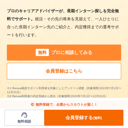
プロのキャリアアドバイザーが、長期インターン探しを完全無
料でサポート。
就活・その先の将来を見据えて、一人ひとりに
合った長期インターン先のご紹介と、内定獲得までの選考サポ
ートを行います。
無料
プロに相談してみる
会員登録はこちら
※1 Renew相談サポート利用者を対象にしたアンケート調査（対象期間:2023年7月1日〜
12月31日）
※2 Renew利用者の内定実績から算出（対象期間:2023年7月1日〜12月31日）
handshake
無料登録で、企業からスカウトが届く！
support_agent
会員登録する
(無料)
無料相談