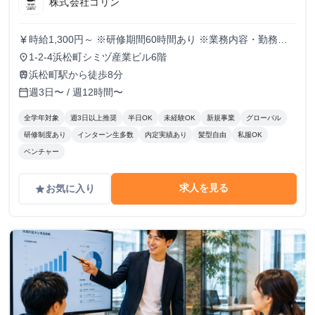
株式会社コリン
時給1,300円～ ※研修期間60時間あり ※業務内容・勤務状
currency_yen
況により決定
1-2-4浜松町シミヅ産業ビル6階
place
浜松町駅から徒歩8分
train
週3日〜 / 週12時間〜
calendar_today
全学年対象
週3日以上推奨
半日OK
未経験OK
新規事業
グローバル
研修制度あり
インターン生多数
内定実績あり
髪型自由
私服OK
ベンチャー
求人を見る
お気に入り
grade