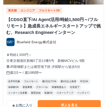
東京都
エンジニア
フルリモートOK
【CDSO直下/AI Agent活用/時給1,500円～/フル
リモート】急成長エネルギースタートアップで挑
む、Research Engineerインターン
Bluefield Energy株式会社
時給1,500円～
currency_yen
東京都港区新橋5丁目13番5号 新橋MCVビル 9階
place
JR新橋駅または都営地下鉄 汐留駅から徒歩5分
train
週2日〜 / 週10時間〜
calendar_today
全学年対象
フルリモート
週2日以下OK
週3日以上推奨
半日OK
未経験OK
新規事業
グローバル
研修制度あり
社長直下
インターン生多数
髪型自由
私服OK
スタートアップ
ベンチャー
求人を見る
お気に入り
grade