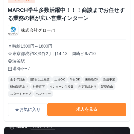
MARCH学生多数活躍中！！！商談までお任せす
る業務の幅が広い営業インターン
株式会社グローバ
時給1300円～1800円
currency_yen
東京都渋谷区渋谷2丁目14-13 岡崎ビル710
place
渋谷駅
train
週3日〜 /
calendar_today
全学年対象
週3日以上推奨
土日OK
半日OK
未経験OK
新規事業
研修制度あり
社長直下
インターン生多数
内定実績あり
髪型自由
スタートアップ
ベンチャー
求人を見る
お気に入り
grade