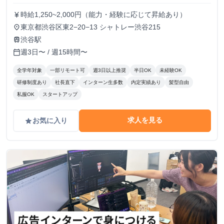
時給1,250~2,000円（能力・経験に応じて昇給あり）
currency_yen
東京都渋谷区東2−20−13 シャトレー渋谷215
place
渋谷駅
train
週3日〜 / 週15時間〜
calendar_today
全学年対象
一部リモート可
週3日以上推奨
半日OK
未経験OK
研修制度あり
社長直下
インターン生多数
内定実績あり
髪型自由
私服OK
スタートアップ
求人を見る
お気に入り
grade