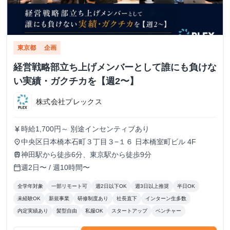
東京都
企画
経営戦略部立ち上げメンバーとして誰にも負けな
い実績・ガクチカを【週2〜】
株式会社プレックス
時給1,700円～ 別途インセンティブあり
currency_yen
中央区日本橋本石町３丁目３−１６ 日本橋室町ビル 4F
place
神田駅から徒歩6分、東京駅から徒歩9分
train
週2日〜 / 週10時間〜
calendar_today
全学年対象
一部リモート可
週2日以下OK
週3日以上推奨
半日OK
未経験OK
新規事業
研修制度あり
社長直下
インターン生多数
内定実績あり
髪型自由
私服OK
スタートアップ
ベンチャー