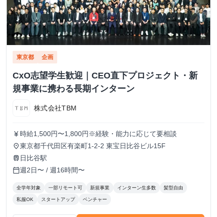
東京都
企画
CxO志望学生歓迎｜CEO直下プロジェクト・新
規事業に携わる長期インターン
株式会社TBM
時給1,500円〜1,800円※経験・能力に応じて要相談
currency_yen
東京都千代田区有楽町1-2-2 東宝日比谷ビル15F
place
日比谷駅
train
週2日〜 / 週16時間〜
calendar_today
全学年対象
一部リモート可
新規事業
インターン生多数
髪型自由
私服OK
スタートアップ
ベンチャー