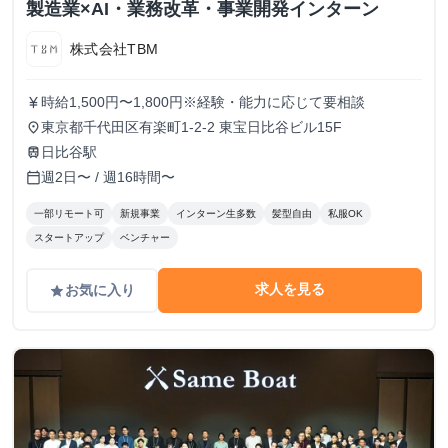
製造業×AI・業務改革・事業開発インターン
株式会社TBM
時給1,500円〜1,800円※経験・能力に応じて要相談
currency_yen
東京都千代田区有楽町1-2-2 東宝日比谷ビル15F
place
日比谷駅
train
週2日〜 / 週16時間〜
calendar_today
一部リモート可
新規事業
インターン生多数
髪型自由
私服OK
スタートアップ
ベンチャー
求人を見る
お気に入り
grade