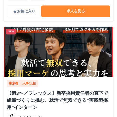
求人を見る
お気に入り
grade
NEW
東京都
人事/広報
【週3〜／フレックス】新卒採用責任者の直下で
組織づくりに挑む。就活で無双できる“実践型採
用”インターン