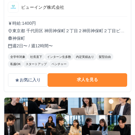
ビューイング株式会社
時給:1400円
currency_yen
東京都 千代田区 神田神保町２丁目２神田神保町２丁目ビル
place
５０２号室
神保町
train
週2日〜 / 週12時間〜
calendar_today
全学年対象
社長直下
インターン生多数
内定実績あり
髪型自由
私服OK
スタートアップ
ベンチャー
求人を見る
お気に入り
grade