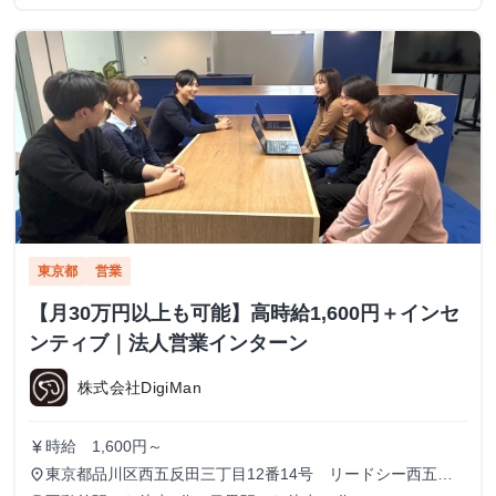
東京都
営業
【月30万円以上も可能】高時給1,600円＋インセ
ンティブ｜法人営業インターン
株式会社DigiMan
時給 1,600円～
currency_yen
東京都品川区西五反田三丁目12番14号 リードシー西五反
place