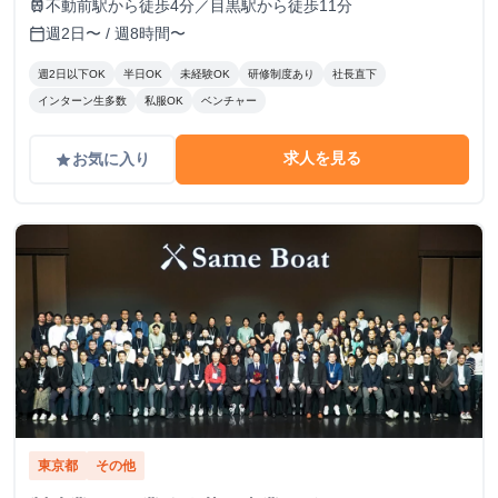
田ビル7-8階（受付8階）
不動前駅から徒歩4分／目黒駅から徒歩11分
train
週2日〜 / 週8時間〜
calendar_today
週2日以下OK
半日OK
未経験OK
研修制度あり
社長直下
インターン生多数
私服OK
ベンチャー
求人を見る
お気に入り
grade
東京都
その他