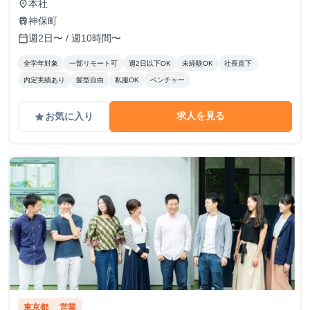
本社
place
神保町
train
週2日〜 / 週10時間〜
calendar_today
全学年対象
一部リモート可
週2日以下OK
未経験OK
社長直下
内定実績あり
髪型自由
私服OK
ベンチャー
求人を見る
お気に入り
grade
東京都
営業