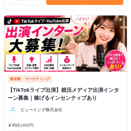
東京都
マーケティング
【TikTokライブ出演】就活メディア出演インタ
ーン募集｜稼げるインセンティブあり
ビューイング株式会社
時給1400円
currency_yen