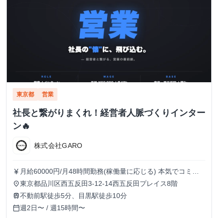
東京都
営業
社長と繋がりまくれ！経営者人脈づくりインター
ン🔥
株式会社GARO
月給60000円/月48時間勤務(稼働量に応じる) 本気でコミッ
currency_yen
トすれば、学生でも圧倒的な実績と報酬を得られる環境で
東京都品川区西五反田3-12-14西五反田プレイス8階
place
す！
不動前駅徒歩5分、目黒駅徒歩10分
train
週2日〜 / 週15時間〜
calendar_today