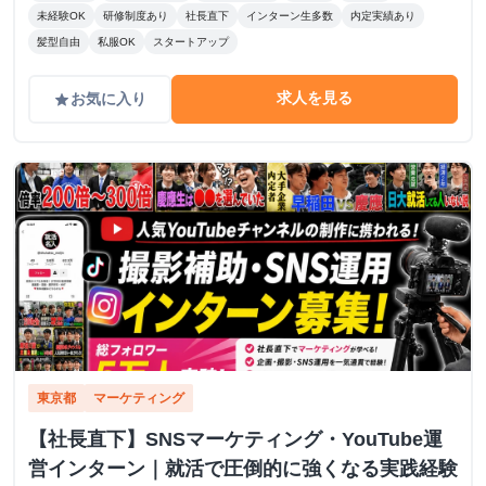
未経験OK
研修制度あり
社長直下
インターン生多数
内定実績あり
髪型自由
私服OK
スタートアップ
求人を見る
お気に入り
grade
東京都
マーケティング
【社長直下】SNSマーケティング・YouTube運
営インターン｜就活で圧倒的に強くなる実践経験