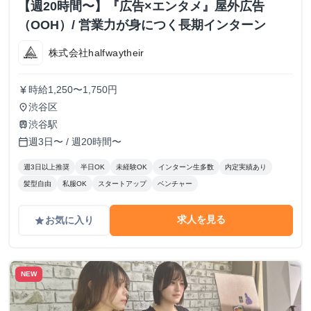
【週20時間〜】『広告×エンタメ』屋外広告
（OOH）/ 営業力が身につく長期インターン
株式会社halfwaytheir
時給1,250〜1,750円
currency_yen
渋谷区
place
渋谷駅
train
週3日〜 / 週20時間〜
calendar_today
週3日以上推奨
半日OK
未経験OK
インターン生多数
内定実績あり
髪型自由
私服OK
スタートアップ
ベンチャー
求人を見る
お気に入り
grade
NEW