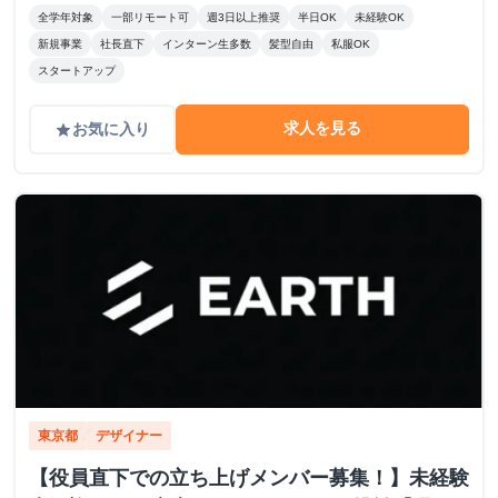
全学年対象
一部リモート可
週3日以上推奨
半日OK
未経験OK
新規事業
社長直下
インターン生多数
髪型自由
私服OK
スタートアップ
求人を見る
お気に入り
grade
東京都
デザイナー
【役員直下での立ち上げメンバー募集！】未経験