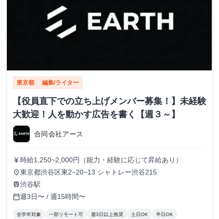
東京都
編集/ライター
【役員直下での立ち上げメンバー募集！】未経験
大歓迎！人を動かす広告を書く【週３～】
合同会社アース
時給1,250~2,000円（能力・経験に応じて昇給あり）
currency_yen
東京都渋谷区東2−20−13 シャトレー渋谷215
place
渋谷駅
train
週3日〜 / 週15時間〜
calendar_today
全学年対象
一部リモート可
週3日以上推奨
土日OK
半日OK