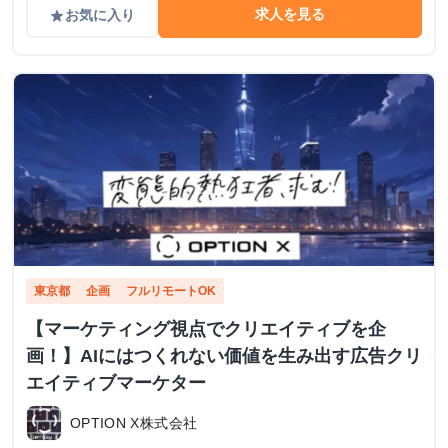
求人を見る
お気に入り
grade
東京都
企画
フルリモートOK
【マーケティング視点でクリエイティブを企
画！】AIにはつくれない価値を生み出す広告クリ
エイティブマーケター
OPTION X株式会社