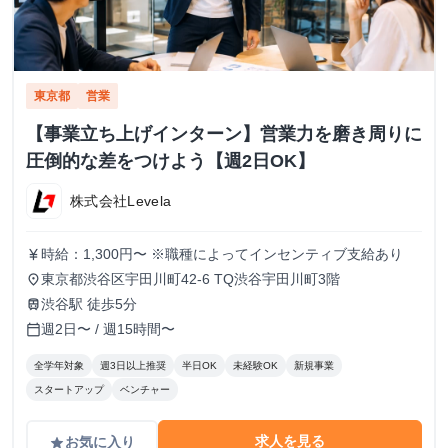
東京都
営業
【事業立ち上げインターン】営業力を磨き周りに
圧倒的な差をつけよう【週2日OK】
株式会社Levela
時給：1,300円〜 ※職種によってインセンティブ支給あり
currency_yen
東京都渋谷区宇田川町42-6 TQ渋谷宇田川町3階
place
渋谷駅 徒歩5分
train
週2日〜 / 週15時間〜
calendar_today
全学年対象
週3日以上推奨
半日OK
未経験OK
新規事業
スタートアップ
ベンチャー
求人を見る
お気に入り
grade