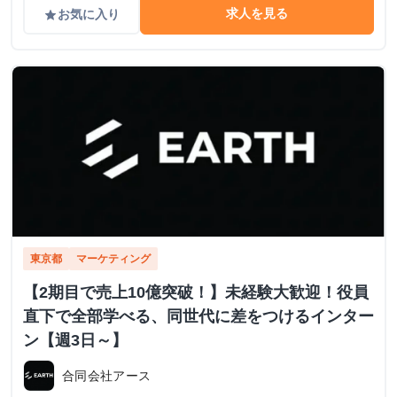
求人を見る
お気に入り
grade
東京都
マーケティング
【2期目で売上10億突破！】未経験大歓迎！役員
直下で全部学べる、同世代に差をつけるインター
ン【週3日～】
合同会社アース