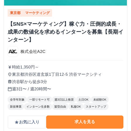
東京都
マーケティング
【SNS×マーケティング】稼ぐ力・圧倒的成長・
成果の数値化を求めるインターンを募集【長期イ
ンターン】
株式会社A2C
時給1,350円～
currency_yen
東京都渋谷区道玄坂1丁目12-5 渋谷マークシティ
place
渋谷駅から徒歩3分
train
週3日〜 / 週20時間〜
calendar_today
全学年対象
一部リモート可
週3日以上推奨
土日OK
未経験OK
新規事業
インターン生多数
髪型自由
私服OK
スタートアップ
求人を見る
お気に入り
grade