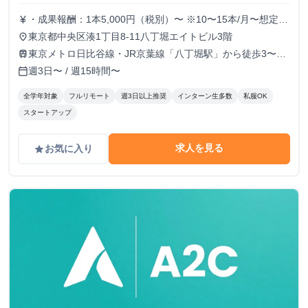
・成果報酬：1本5,000円（税別）〜 ※10〜15本/月〜想定
currency_yen
※経験、実績、能力等によって変動 ※トライアル期間の場
東京都中央区湊1丁目8-11八丁堀エイトビル3階
place
合変動あり
東京メトロ日比谷線・JR京葉線「八丁堀駅」から徒歩3〜6
train
分
週3日〜 / 週15時間〜
calendar_today
全学年対象
フルリモート
週3日以上推奨
インターン生多数
私服OK
スタートアップ
求人を見る
お気に入り
grade