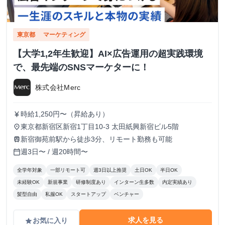
東京都
マーケティング
【大学1,2年生歓迎】AI×広告運用の超実践環境
で、最先端のSNSマーケターに！
株式会社Merc
時給1,250円〜（昇給あり）
currency_yen
東京都新宿区新宿1丁目10-3 太田紙興新宿ビル5階
place
新宿御苑前駅から徒歩3分、リモート勤務も可能
train
週3日〜 / 週20時間〜
calendar_today
全学年対象
一部リモート可
週3日以上推奨
土日OK
半日OK
未経験OK
新規事業
研修制度あり
インターン生多数
内定実績あり
髪型自由
私服OK
スタートアップ
ベンチャー
求人を見る
お気に入り
grade