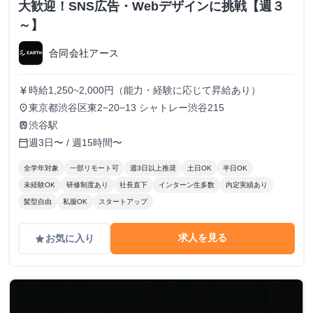
大歓迎！SNS広告・Webデザインに挑戦【週３
～】
合同会社アース
時給1,250~2,000円（能力・経験に応じて昇給あり）
currency_yen
東京都渋谷区東2−20−13 シャトレー渋谷215
place
渋谷駅
train
週3日〜 / 週15時間〜
calendar_today
全学年対象
一部リモート可
週3日以上推奨
土日OK
半日OK
未経験OK
研修制度あり
社長直下
インターン生多数
内定実績あり
髪型自由
私服OK
スタートアップ
求人を見る
お気に入り
grade