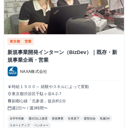
東京都
営業
新規事業開発インターン（BizDev）｜既存・新
規事業企画・営業
NAXA株式会社
時給１５００～ 経験やスキルによって変動
currency_yen
東京都渋谷区千駄ヶ谷4-2-7
place
副都心線「北参道」徒歩約1分
train
週2日〜 / 週3時間〜
calendar_today
全学年対象
週3日以上推奨
新規事業
社長直下
髪型自由
私服OK
スタートアップ
ベンチャー