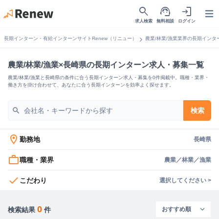
search
support_agent
login
Open
求人検索
無料相談
ログイン
chevron_right
長期インターン・有給インターンサイトRenew（リニュー）
農業/林業/漁業業界の長期インタ
農業/林業/漁業×長崎県の長期インターン求人・募集一覧
農業/林業/漁業と長崎県の条件に合う長期インターン求人・募集を0件掲載中。職種・業界・
働き方を掛け合わせて、あなたに合う長期インターンを効率よく探せます。
search
検索
location_on
勤務地
長崎県
work_outline
職種・業界
農業／林業／漁業
check
こだわり
選択してください >
0
検索結果
件