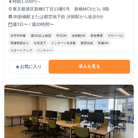
時給1,500円～
currency_yen
東京都港区新橋5丁目13番5号 新橋MCVビル 9階
place
JR新橋駅または都営地下鉄 汐留駅から徒歩5分
train
週3日〜 / 週20時間〜
calendar_today
全学年対象
週3日以上推奨
半日OK
未経験OK
新規事業
グローバル
研修制度あり
社長直下
インターン生多数
髪型自由
私服OK
スタートアップ
ベンチャー
求人を見る
お気に入り
grade