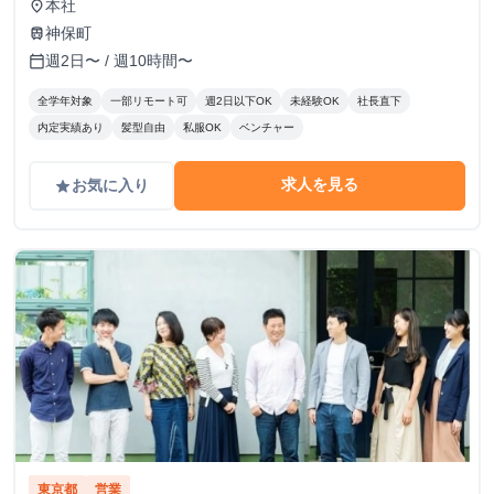
本社
place
神保町
train
週2日〜 / 週10時間〜
calendar_today
全学年対象
一部リモート可
週2日以下OK
未経験OK
社長直下
内定実績あり
髪型自由
私服OK
ベンチャー
求人を見る
お気に入り
grade
東京都
営業