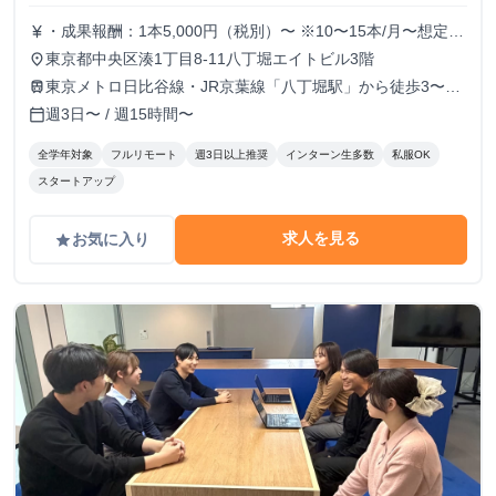
・成果報酬：1本5,000円（税別）〜 ※10〜15本/月〜想定
currency_yen
※経験、実績、能力等によって変動 ※トライアル期間の場
東京都中央区湊1丁目8-11八丁堀エイトビル3階
place
合変動あり
東京メトロ日比谷線・JR京葉線「八丁堀駅」から徒歩3〜6
train
分
週3日〜 / 週15時間〜
calendar_today
全学年対象
フルリモート
週3日以上推奨
インターン生多数
私服OK
スタートアップ
求人を見る
お気に入り
grade