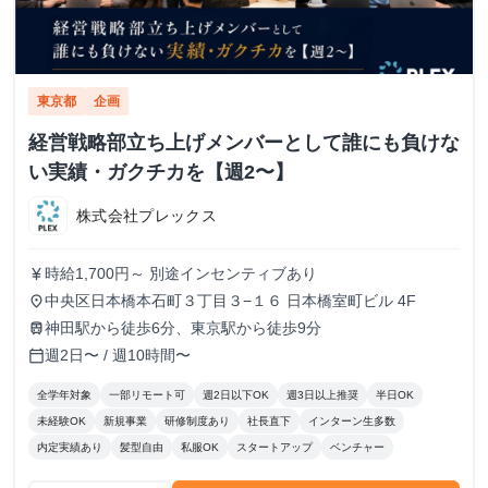
東京都
企画
経営戦略部立ち上げメンバーとして誰にも負けな
い実績・ガクチカを【週2〜】
株式会社プレックス
時給1,700円～ 別途インセンティブあり
currency_yen
中央区日本橋本石町３丁目３−１６ 日本橋室町ビル 4F
place
神田駅から徒歩6分、東京駅から徒歩9分
train
週2日〜 / 週10時間〜
calendar_today
全学年対象
一部リモート可
週2日以下OK
週3日以上推奨
半日OK
未経験OK
新規事業
研修制度あり
社長直下
インターン生多数
内定実績あり
髪型自由
私服OK
スタートアップ
ベンチャー