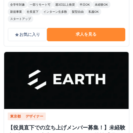
全学年対象
一部リモート可
週3日以上推奨
半日OK
未経験OK
新規事業
社長直下
インターン生多数
髪型自由
私服OK
スタートアップ
求人を見る
お気に入り
grade
東京都
デザイナー
【役員直下での立ち上げメンバー募集！】未経験