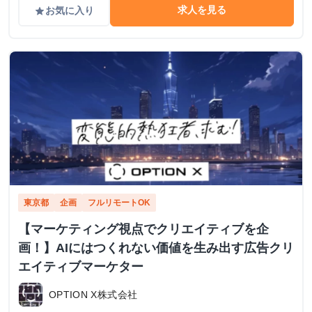
求人を見る
お気に入り
grade
東京都
企画
フルリモートOK
【マーケティング視点でクリエイティブを企
画！】AIにはつくれない価値を生み出す広告クリ
エイティブマーケター
OPTION X株式会社