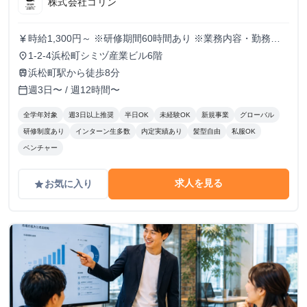
株式会社コリン
時給1,300円～ ※研修期間60時間あり ※業務内容・勤務状
currency_yen
況により決定
1-2-4浜松町シミヅ産業ビル6階
place
浜松町駅から徒歩8分
train
週3日〜 / 週12時間〜
calendar_today
全学年対象
週3日以上推奨
半日OK
未経験OK
新規事業
グローバル
研修制度あり
インターン生多数
内定実績あり
髪型自由
私服OK
ベンチャー
求人を見る
お気に入り
grade