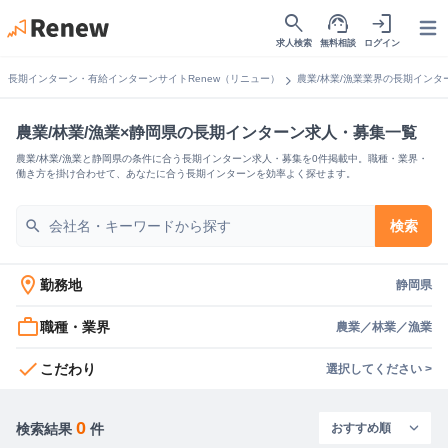
search
support_agent
login
Open
求人検索
無料相談
ログイン
chevron_right
長期インターン・有給インターンサイトRenew（リニュー）
農業/林業/漁業業界の長期インタ
農業/林業/漁業×静岡県の長期インターン求人・募集一覧
農業/林業/漁業と静岡県の条件に合う長期インターン求人・募集を0件掲載中。職種・業界・
働き方を掛け合わせて、あなたに合う長期インターンを効率よく探せます。
search
検索
location_on
勤務地
静岡県
work_outline
職種・業界
農業／林業／漁業
check
こだわり
選択してください >
0
検索結果
件