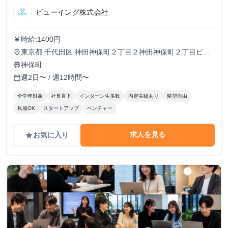
ビューイング株式会社
時給:1400円
currency_yen
東京都 千代田区 神田神保町２丁目２神田神保町２丁目ビル
place
５０２号室
神保町
train
週2日〜 / 週12時間〜
calendar_today
全学年対象
社長直下
インターン生多数
内定実績あり
髪型自由
私服OK
スタートアップ
ベンチャー
求人を見る
お気に入り
grade