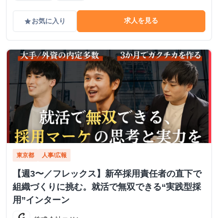
求人を見る
お気に入り
grade
東京都
人事/広報
【週3〜／フレックス】新卒採用責任者の直下で
組織づくりに挑む。就活で無双できる“実践型採
用”インターン