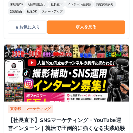
未経験OK
研修制度あり
社長直下
インターン生多数
内定実績あり
髪型自由
私服OK
スタートアップ
求人を見る
お気に入り
grade
東京都
マーケティング
【社長直下】SNSマーケティング・YouTube運
営インターン｜就活で圧倒的に強くなる実践経験