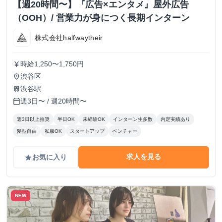
【週20時間〜】『広告×エンタメ』屋外広告
（OOH）/ 営業力が身につく長期インターン
株式会社halfwaytheir
時給1,250〜1,750円
currency_yen
渋谷区
place
渋谷駅
train
週3日〜 / 週20時間〜
calendar_today
週3日以上推奨
半日OK
未経験OK
インターン生多数
内定実績あり
髪型自由
私服OK
スタートアップ
ベンチャー
求人を見る
お気に入り
grade
NEW