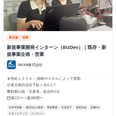
東京都
営業
新規事業開発インターン（BizDev）｜既存・新
規事業企画・営業
NAXA株式会社
時給１５００～ 経験やスキルによって変動
currency_yen
東京都渋谷区千駄ヶ谷4-2-7
place
副都心線「北参道」徒歩約1分
train
週2日〜 / 週3時間〜
calendar_today
全学年対象
週3日以上推奨
新規事業
社長直下
髪型自由
私服OK
スタートアップ
ベンチャー