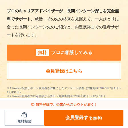
プロのキャリアアドバイザーが、長期インターン探しを完全無
料でサポート。
就活・その先の将来を見据えて、一人ひとりに
合った長期インターン先のご紹介と、内定獲得までの選考サポ
ートを行います。
無料
プロに相談してみる
会員登録はこちら
※1 Renew相談サポート利用者を対象にしたアンケート調査（対象期間:2023年7月1日〜
12月31日）
※2 Renew利用者の内定実績から算出（対象期間:2023年7月1日〜12月31日）
handshake
無料登録で、企業からスカウトが届く！
support_agent
会員登録する
(無料)
無料相談