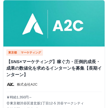
東京都
マーケティング
【SNS×マーケティング】稼ぐ力・圧倒的成長・
成果の数値化を求めるインターンを募集【長期イ
ンターン】
株式会社A2C
時給1,350円～
currency_yen
東京都渋谷区道玄坂1丁目12-5 渋谷マークシティ
place