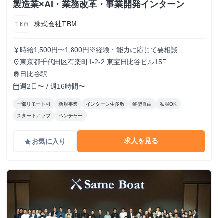
製造業×AI・業務改革・事業開発インターン
株式会社TBM
時給1,500円〜1,800円※経験・能力に応じて要相談
currency_yen
東京都千代田区有楽町1-2-2 東宝日比谷ビル15F
place
日比谷駅
train
週2日〜 / 週16時間〜
calendar_today
一部リモート可
新規事業
インターン生多数
髪型自由
私服OK
スタートアップ
ベンチャー
求人を見る
お気に入り
grade