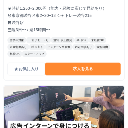
時給1,250~2,000円（能力・経験に応じて昇給あり）
currency_yen
東京都渋谷区東2−20−13 シャトレー渋谷215
place
渋谷駅
train
週3日〜 / 週15時間〜
calendar_today
全学年対象
一部リモート可
週3日以上推奨
半日OK
未経験OK
研修制度あり
社長直下
インターン生多数
内定実績あり
髪型自由
私服OK
スタートアップ
求人を見る
お気に入り
grade