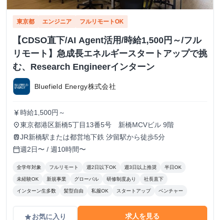
東京都
エンジニア
フルリモートOK
【CDSO直下/AI Agent活用/時給1,500円～/フル
リモート】急成長エネルギースタートアップで挑
む、Research Engineerインターン
Bluefield Energy株式会社
時給1,500円～
currency_yen
東京都港区新橋5丁目13番5号 新橋MCVビル 9階
place
JR新橋駅または都営地下鉄 汐留駅から徒歩5分
train
週2日〜 / 週10時間〜
calendar_today
全学年対象
フルリモート
週2日以下OK
週3日以上推奨
半日OK
未経験OK
新規事業
グローバル
研修制度あり
社長直下
インターン生多数
髪型自由
私服OK
スタートアップ
ベンチャー
求人を見る
お気に入り
grade