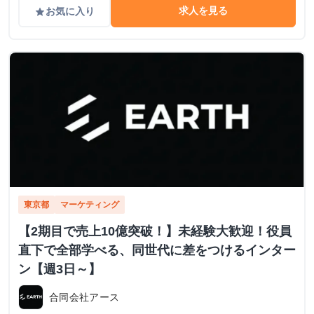
求人を見る
お気に入り
grade
東京都
マーケティング
【2期目で売上10億突破！】未経験大歓迎！役員
直下で全部学べる、同世代に差をつけるインター
ン【週3日～】
合同会社アース