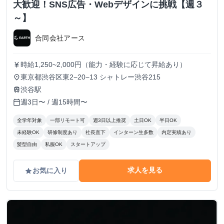
大歓迎！SNS広告・Webデザインに挑戦【週３
～】
合同会社アース
時給1,250~2,000円（能力・経験に応じて昇給あり）
currency_yen
東京都渋谷区東2−20−13 シャトレー渋谷215
place
渋谷駅
train
週3日〜 / 週15時間〜
calendar_today
全学年対象
一部リモート可
週3日以上推奨
土日OK
半日OK
未経験OK
研修制度あり
社長直下
インターン生多数
内定実績あり
髪型自由
私服OK
スタートアップ
求人を見る
お気に入り
grade