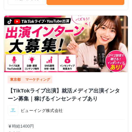
東京都
マーケティング
【TikTokライブ出演】就活メディア出演インタ
ーン募集｜稼げるインセンティブあり
ビューイング株式会社
時給1400円
currency_yen