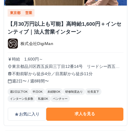
東京都
営業
【月30万円以上も可能】高時給1,600円＋インセ
ンティブ｜法人営業インターン
株式会社DigiMan
時給 1,600円～
currency_yen
東京都品川区西五反田三丁目12番14号 リードシー西五反
place
田ビル7-8階（受付8階）
不動前駅から徒歩4分／目黒駅から徒歩11分
train
週2日〜 / 週8時間〜
calendar_today
週2日以下OK
半日OK
未経験OK
研修制度あり
社長直下
インターン生多数
私服OK
ベンチャー
求人を見る
お気に入り
grade