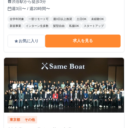
渋谷駅から徒歩3分
train
週3日〜 / 週20時間〜
calendar_today
全学年対象
一部リモート可
週3日以上推奨
土日OK
未経験OK
新規事業
インターン生多数
髪型自由
私服OK
スタートアップ
求人を見る
お気に入り
grade
東京都
その他