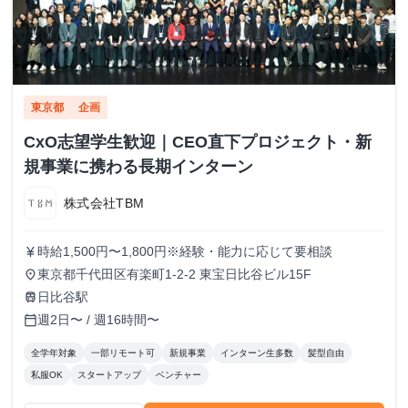
東京都
企画
CxO志望学生歓迎｜CEO直下プロジェクト・新
規事業に携わる長期インターン
株式会社TBM
時給1,500円〜1,800円※経験・能力に応じて要相談
currency_yen
東京都千代田区有楽町1-2-2 東宝日比谷ビル15F
place
日比谷駅
train
週2日〜 / 週16時間〜
calendar_today
全学年対象
一部リモート可
新規事業
インターン生多数
髪型自由
私服OK
スタートアップ
ベンチャー