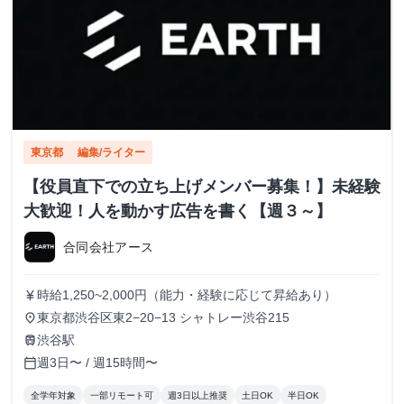
東京都
編集/ライター
【役員直下での立ち上げメンバー募集！】未経験
大歓迎！人を動かす広告を書く【週３～】
合同会社アース
時給1,250~2,000円（能力・経験に応じて昇給あり）
currency_yen
東京都渋谷区東2−20−13 シャトレー渋谷215
place
渋谷駅
train
週3日〜 / 週15時間〜
calendar_today
全学年対象
一部リモート可
週3日以上推奨
土日OK
半日OK