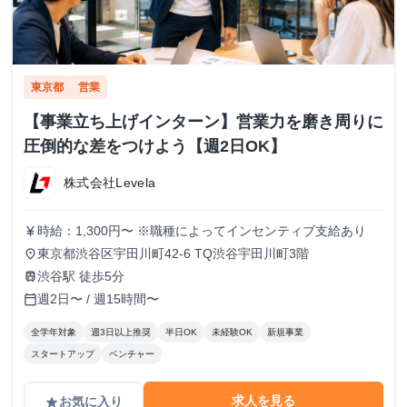
東京都
営業
【事業立ち上げインターン】営業力を磨き周りに
圧倒的な差をつけよう【週2日OK】
株式会社Levela
時給：1,300円〜 ※職種によってインセンティブ支給あり
currency_yen
東京都渋谷区宇田川町42-6 TQ渋谷宇田川町3階
place
渋谷駅 徒歩5分
train
週2日〜 / 週15時間〜
calendar_today
全学年対象
週3日以上推奨
半日OK
未経験OK
新規事業
スタートアップ
ベンチャー
求人を見る
お気に入り
grade