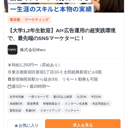
東京都
マーケティング
【大学1,2年生歓迎】AI×広告運用の超実践環境
で、最先端のSNSマーケターに！
株式会社Merc
時給1,250円〜（昇給あり）
currency_yen
東京都新宿区新宿1丁目10-3 太田紙興新宿ビル5階
place
新宿御苑前駅から徒歩3分、リモート勤務も可能
train
週3日〜 / 週20時間〜
calendar_today
全学年対象
一部リモート可
週3日以上推奨
土日OK
半日OK
未経験OK
新規事業
研修制度あり
インターン生多数
内定実績あり
髪型自由
私服OK
スタートアップ
ベンチャー
求人を見る
お気に入り
grade