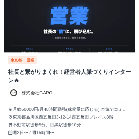
東京都
営業
社長と繋がりまくれ！経営者人脈づくりインター
ン🔥
株式会社GARO
月給60000円/月48時間勤務(稼働量に応じる) 本気でコミッ
currency_yen
トすれば、学生でも圧倒的な実績と報酬を得られる環境で
東京都品川区西五反田3-12-14西五反田プレイス8階
place
す！
不動前駅徒歩5分、目黒駅徒歩10分
train
週2日〜 / 週15時間〜
calendar_today