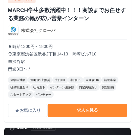
MARCH学生多数活躍中！！！商談までお任せす
る業務の幅が広い営業インターン
株式会社グローバ
時給1300円～1800円
currency_yen
東京都渋谷区渋谷2丁目14-13 岡崎ビル710
place
渋谷駅
train
週3日〜 /
calendar_today
全学年対象
週3日以上推奨
土日OK
半日OK
未経験OK
新規事業
研修制度あり
社長直下
インターン生多数
内定実績あり
髪型自由
スタートアップ
ベンチャー
求人を見る
お気に入り
grade