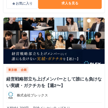
求人を見る
お気に入り
grade
東京都
企画
経営戦略部立ち上げメンバーとして誰にも負けな
い実績・ガクチカを【週2〜】
株式会社プレックス