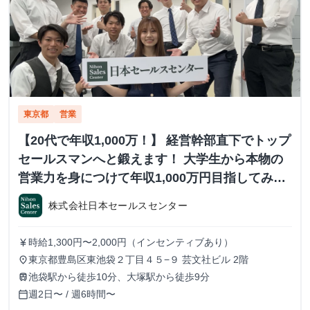
東京都
営業
【20代で年収1,000万！】 経営幹部直下でトップ
セールスマンへと鍛えます！ 大学生から本物の
営業力を身につけて年収1,000万円目指してみま
せんか？ ※当社直結内定あり #学歴不問 #未経験
株式会社日本セールスセンター
可 #1.2年生可 - 株式会社日本セールスセンター
の長期・有給インターンシップ
時給1,300円〜2,000円（インセンティブあり）
currency_yen
東京都豊島区東池袋２丁目４５−９ 芸文社ビル 2階
place
池袋駅から徒歩10分、大塚駅から徒歩9分
train
週2日〜 / 週6時間〜
calendar_today