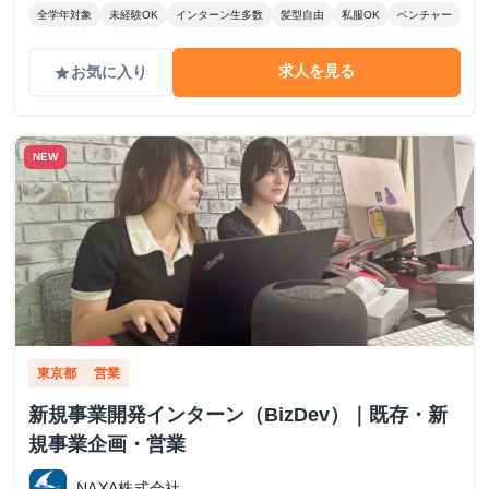
全学年対象
未経験OK
インターン生多数
髪型自由
私服OK
ベンチャー
求人を見る
お気に入り
grade
NEW
東京都
営業
新規事業開発インターン（BizDev）｜既存・新
規事業企画・営業
NAXA株式会社