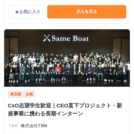
求人を見る
お気に入り
grade
東京都
企画
CxO志望学生歓迎｜CEO直下プロジェクト・新
規事業に携わる長期インターン
株式会社TBM