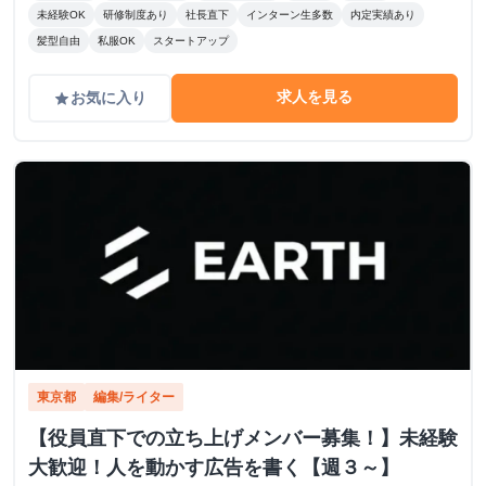
未経験OK
研修制度あり
社長直下
インターン生多数
内定実績あり
髪型自由
私服OK
スタートアップ
求人を見る
お気に入り
grade
東京都
編集/ライター
【役員直下での立ち上げメンバー募集！】未経験
大歓迎！人を動かす広告を書く【週３～】