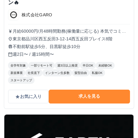
ン🔥
株式会社GARO
月給60000円/月48時間勤務(稼働量に応じる) 本気でコミッ
currency_yen
トすれば、学生でも圧倒的な実績と報酬を得られる環境で
東京都品川区西五反田3-12-14西五反田プレイス8階
place
す！
不動前駅徒歩5分、目黒駅徒歩10分
train
週2日〜 / 週15時間〜
calendar_today
全学年対象
一部リモート可
週3日以上推奨
半日OK
未経験OK
新規事業
社長直下
インターン生多数
髪型自由
私服OK
スタートアップ
求人を見る
お気に入り
grade