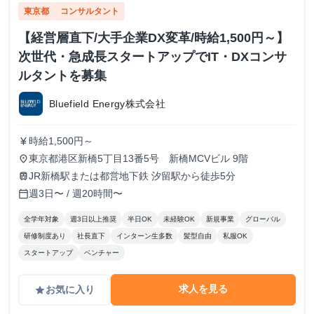
東京都
コンサルタント
【経営層直下/大手企業DX変革/時給1,500円～】
次世代・急成長スタートアップでIT・DXコンサ
ルタントを募集
Bluefield Energy株式会社
時給1,500円～
currency_yen
東京都港区新橋5丁目13番5号 新橋MCVビル 9階
place
JR新橋駅または都営地下鉄 汐留駅から徒歩5分
train
週3日〜 / 週20時間〜
calendar_today
全学年対象
週3日以上推奨
半日OK
未経験OK
新規事業
グローバル
研修制度あり
社長直下
インターン生多数
髪型自由
私服OK
スタートアップ
ベンチャー
求人を見る
お気に入り
grade