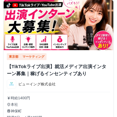
東京都
マーケティング
【TikTokライブ出演】就活メディア出演インタ
ーン募集｜稼げるインセンティブあり
ビューイング株式会社
時給1400円
currency_yen
本社
place
神保町
train