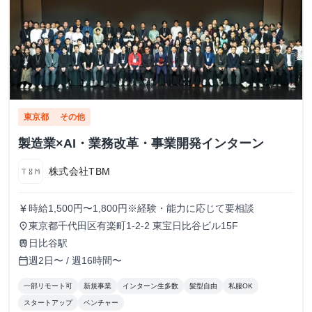
東京都
その他
製造業×AI・業務改革・事業開発インターン
株式会社TBM
時給1,500円〜1,800円※経験・能力に応じて要相談
currency_yen
東京都千代田区有楽町1-2-2 東宝日比谷ビル15F
place
日比谷駅
train
週2日〜 / 週16時間〜
calendar_today
一部リモート可
新規事業
インターン生多数
髪型自由
私服OK
スタートアップ
ベンチャー