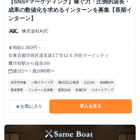
【SNS×マーケティング】稼ぐ力・圧倒的成長・
成果の数値化を求めるインターンを募集【長期イ
ンターン】
株式会社A2C
時給1,350円～
currency_yen
東京都渋谷区道玄坂1丁目12-5 渋谷マークシティ
place
渋谷駅から徒歩3分
train
週3日〜 / 週20時間〜
calendar_today
全学年対象
一部リモート可
週3日以上推奨
土日OK
未経験OK
新規事業
インターン生多数
髪型自由
私服OK
スタートアップ
求人を見る
お気に入り
grade