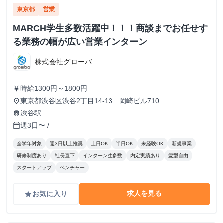
東京都
営業
MARCH学生多数活躍中！！！商談までお任せす
る業務の幅が広い営業インターン
株式会社グローバ
時給1300円～1800円
currency_yen
東京都渋谷区渋谷2丁目14-13 岡崎ビル710
place
渋谷駅
train
週3日〜 /
calendar_today
全学年対象
週3日以上推奨
土日OK
半日OK
未経験OK
新規事業
研修制度あり
社長直下
インターン生多数
内定実績あり
髪型自由
スタートアップ
ベンチャー
求人を見る
お気に入り
grade