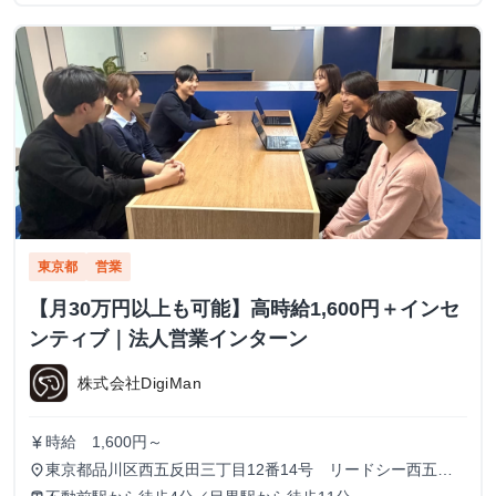
東京都
営業
【月30万円以上も可能】高時給1,600円＋インセ
ンティブ｜法人営業インターン
株式会社DigiMan
時給 1,600円～
currency_yen
東京都品川区西五反田三丁目12番14号 リードシー西五反
place
田ビル7-8階（受付8階）