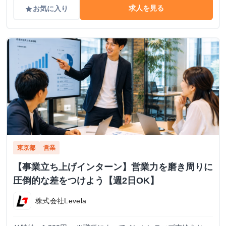
求人を見る
お気に入り
grade
東京都
営業
【事業立ち上げインターン】営業力を磨き周りに
圧倒的な差をつけよう【週2日OK】
株式会社Levela