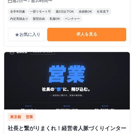
週2日〜 / 週10時間〜
calendar_today
全学年対象
一部リモート可
週2日以下OK
未経験OK
社長直下
内定実績あり
髪型自由
私服OK
ベンチャー
求人を見る
お気に入り
grade
東京都
営業
社長と繋がりまくれ！経営者人脈づくりインター