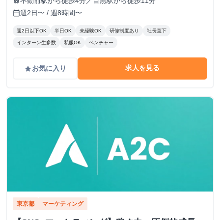
不動前駅から徒歩4分／目黒駅から徒歩11分
train
週2日〜 / 週8時間〜
calendar_today
週2日以下OK
半日OK
未経験OK
研修制度あり
社長直下
インターン生多数
私服OK
ベンチャー
求人を見る
お気に入り
grade
東京都
マーケティング