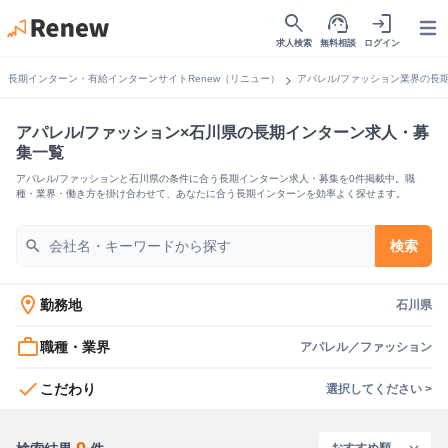
search
support_agent
login
Open
求人検索
無料相談
ログイン
chevron_right
長期インターン・有給インターンサイトRenew（リニュー）
アパレル/ファッション業界の長
アパレル/ファッション×石川県の長期インターン求人・募
集一覧
アパレル/ファッションと石川県の条件に合う長期インターン求人・募集を0件掲載中。職
種・業界・働き方を掛け合わせて、あなたに合う長期インターンを効率よく探せます。
search
検索
location_on
勤務地
石川県
work_outline
職種・業界
アパレル／ファッション
check
こだわり
選択してください >
0