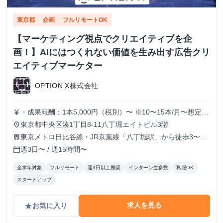
東京都
企画
フルリモートOK
【マーケティング視点でクリエイティブを企
画！】AIにはつくれない価値を生み出す広告クリ
エイティブマーケター
OPTION X株式会社
・成果報酬：1本5,000円（税別）〜 ※10〜15本/月〜想定
currency_yen
※経験、実績、能力等によって変動 ※トライアル期間の場
東京都中央区湊1丁目8-11八丁堀エイトビル3階
place
合変動あり
東京メトロ日比谷線・JR京葉線「八丁堀駅」から徒歩3〜6
train
分
週3日〜 / 週15時間〜
calendar_today
全学年対象
フルリモート
週3日以上推奨
インターン生多数
私服OK
スタートアップ
求人を見る
お気に入り
grade