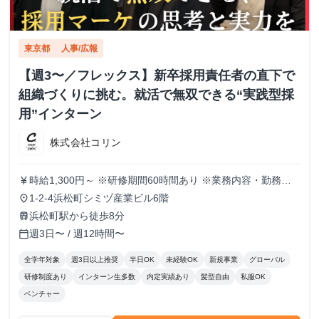
東京都
人事/広報
【週3〜／フレックス】新卒採用責任者の直下で
組織づくりに挑む。就活で無双できる“実践型採
用”インターン
株式会社コリン
時給1,300円～ ※研修期間60時間あり ※業務内容・勤務状
currency_yen
況により決定
1-2-4浜松町シミヅ産業ビル6階
place
浜松町駅から徒歩8分
train
週3日〜 / 週12時間〜
calendar_today
全学年対象
週3日以上推奨
半日OK
未経験OK
新規事業
グローバル
研修制度あり
インターン生多数
内定実績あり
髪型自由
私服OK
ベンチャー