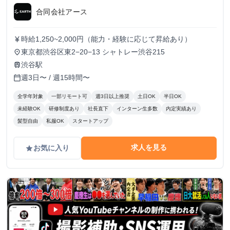
合同会社アース
時給1,250~2,000円（能力・経験に応じて昇給あり）
currency_yen
東京都渋谷区東2−20−13 シャトレー渋谷215
place
渋谷駅
train
週3日〜 / 週15時間〜
calendar_today
全学年対象
一部リモート可
週3日以上推奨
土日OK
半日OK
未経験OK
研修制度あり
社長直下
インターン生多数
内定実績あり
髪型自由
私服OK
スタートアップ
求人を見る
お気に入り
grade