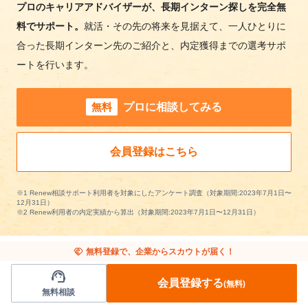
プロのキャリアアドバイザーが、長期インターン探しを完全無
料でサポート。
就活・その先の将来を見据えて、一人ひとりに
合った長期インターン先のご紹介と、内定獲得までの選考サポ
ートを行います。
無料
プロに相談してみる
会員登録はこちら
※1 Renew相談サポート利用者を対象にしたアンケート調査（対象期間:2023年7月1日〜
12月31日）
※2 Renew利用者の内定実績から算出（対象期間:2023年7月1日〜12月31日）
handshake
無料登録で、企業からスカウトが届く！
support_agent
会員登録する
(無料)
アパレル/ファッションの長期インターンを条
無料相談