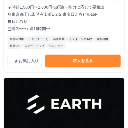
時給1,500円〜1,800円※経験・能力に応じて要相談
currency_yen
東京都千代田区有楽町1-2-2 東宝日比谷ビル15F
place
日比谷駅
train
週2日〜 / 週16時間〜
calendar_today
全学年対象
一部リモート可
新規事業
インターン生多数
髪型自由
私服OK
スタートアップ
ベンチャー
求人を見る
お気に入り
grade