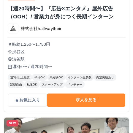
【週20時間〜】『広告×エンタメ』屋外広告
（OOH）/ 営業力が身につく長期インターン
株式会社halfwaytheir
時給1,250〜1,750円
currency_yen
渋谷区
place
渋谷駅
train
週3日〜 / 週20時間〜
calendar_today
週3日以上推奨
半日OK
未経験OK
インターン生多数
内定実績あり
髪型自由
私服OK
スタートアップ
ベンチャー
求人を見る
お気に入り
grade
NEW