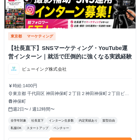
東京都
マーケティング
【社長直下】SNSマーケティング・YouTube運
営インターン｜就活で圧倒的に強くなる実践経験
ビューイング株式会社
時給:1400円
currency_yen
東京都 千代田区 神田神保町２丁目２神田神保町２丁目ビル
place
５０２号室
神保町
train
週2日〜 / 週12時間〜
calendar_today
全学年対象
社長直下
インターン生多数
内定実績あり
髪型自由
私服OK
スタートアップ
ベンチャー