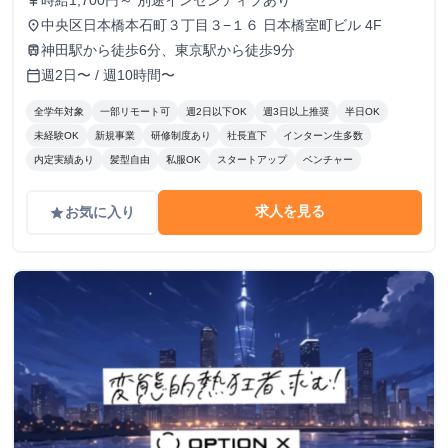
時給1,700円～ 別途インセンティブあり
currency_yen
中央区日本橋本石町３丁目３−１６ 日本橋室町ビル 4F
place
神田駅から徒歩6分、東京駅から徒歩9分
train
週2日〜 / 週10時間〜
calendar_today
全学年対象
一部リモート可
週2日以下OK
週3日以上推奨
半日OK
未経験OK
新規事業
研修制度あり
社長直下
インターン生多数
内定実績あり
髪型自由
私服OK
スタートアップ
ベンチャー
求人を見る
お気に入り
grade