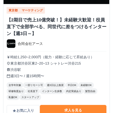
東京都
マーケティング
【2期目で売上10億突破！】未経験大歓迎！役員
直下で全部学べる、同世代に差をつけるインター
ン【週3日～】
合同会社アース
時給1,250~2,000円（能力・経験に応じて昇給あり）
currency_yen
東京都渋谷区東2−20−13 シャトレー渋谷215
place
渋谷駅
train
週3日〜 / 週15時間〜
calendar_today
全学年対象
一部リモート可
週3日以上推奨
半日OK
未経験OK
研修制度あり
社長直下
インターン生多数
内定実績あり
髪型自由
私服OK
スタートアップ
求人を見る
お気に入り
grade