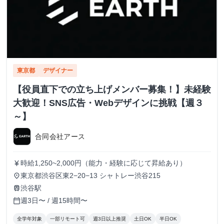
東京都
デザイナー
【役員直下での立ち上げメンバー募集！】未経験
大歓迎！SNS広告・Webデザインに挑戦【週３
～】
合同会社アース
時給1,250~2,000円（能力・経験に応じて昇給あり）
currency_yen
東京都渋谷区東2−20−13 シャトレー渋谷215
place
渋谷駅
train
週3日〜 / 週15時間〜
calendar_today
全学年対象
一部リモート可
週3日以上推奨
土日OK
半日OK