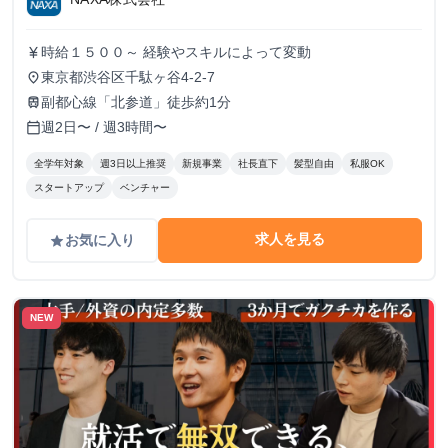
時給１５００～ 経験やスキルによって変動
currency_yen
東京都渋谷区千駄ヶ谷4-2-7
place
副都心線「北参道」徒歩約1分
train
週2日〜 / 週3時間〜
calendar_today
全学年対象
週3日以上推奨
新規事業
社長直下
髪型自由
私服OK
スタートアップ
ベンチャー
求人を見る
お気に入り
grade
NEW