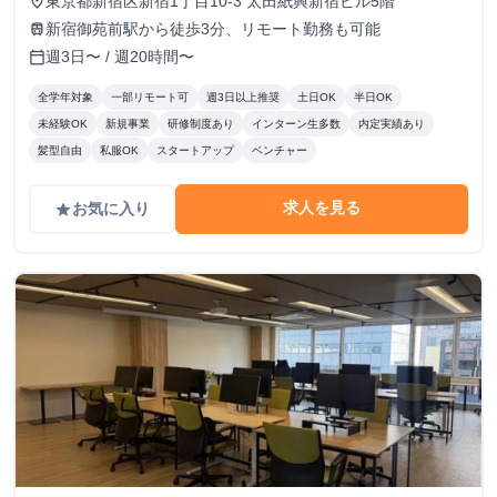
東京都新宿区新宿1丁目10-3 太田紙興新宿ビル5階
place
新宿御苑前駅から徒歩3分、リモート勤務も可能
train
週3日〜 / 週20時間〜
calendar_today
全学年対象
一部リモート可
週3日以上推奨
土日OK
半日OK
未経験OK
新規事業
研修制度あり
インターン生多数
内定実績あり
髪型自由
私服OK
スタートアップ
ベンチャー
求人を見る
お気に入り
grade