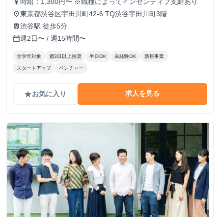
時給：1,300円〜 ※職種によってインセンティブ支給あり
currency_yen
東京都渋谷区宇田川町42-6 TQ渋谷宇田川町3階
place
渋谷駅 徒歩5分
train
週2日〜 / 週15時間〜
calendar_today
全学年対象
週3日以上推奨
半日OK
未経験OK
新規事業
スタートアップ
ベンチャー
求人を見る
お気に入り
grade