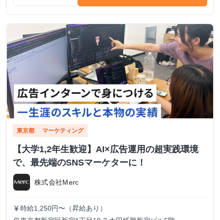
東京都
マーケティング
【大学1,2年生歓迎】AI×広告運用の超実践環境
で、最先端のSNSマーケターに！
株式会社Merc
時給1,250円〜（昇給あり）
currency_yen