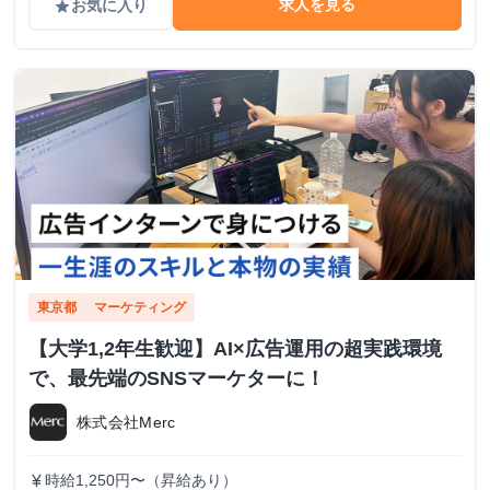
求人を見る
お気に入り
grade
東京都
マーケティング
【大学1,2年生歓迎】AI×広告運用の超実践環境
で、最先端のSNSマーケターに！
株式会社Merc
時給1,250円〜（昇給あり）
currency_yen