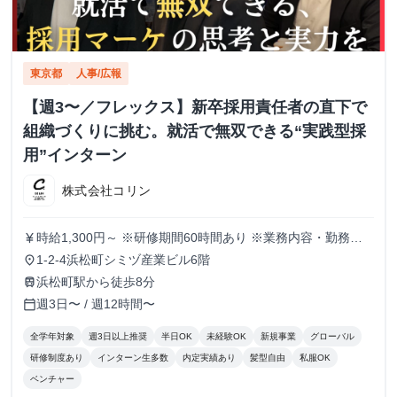
東京都
人事/広報
【週3〜／フレックス】新卒採用責任者の直下で
組織づくりに挑む。就活で無双できる“実践型採
用”インターン
株式会社コリン
時給1,300円～ ※研修期間60時間あり ※業務内容・勤務状
currency_yen
況により決定
1-2-4浜松町シミヅ産業ビル6階
place
浜松町駅から徒歩8分
train
週3日〜 / 週12時間〜
calendar_today
全学年対象
週3日以上推奨
半日OK
未経験OK
新規事業
グローバル
研修制度あり
インターン生多数
内定実績あり
髪型自由
私服OK
ベンチャー