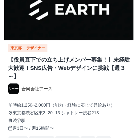
東京都
デザイナー
【役員直下での立ち上げメンバー募集！】未経験
大歓迎！SNS広告・Webデザインに挑戦【週３
～】
合同会社アース
時給1,250~2,000円（能力・経験に応じて昇給あり）
currency_yen
東京都渋谷区東2−20−13 シャトレー渋谷215
place
渋谷駅
train
週3日〜 / 週15時間〜
calendar_today