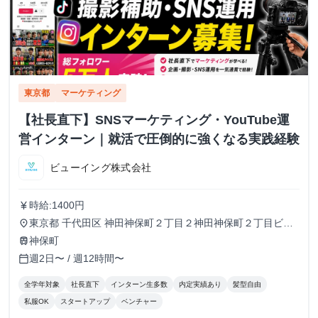
東京都
マーケティング
【社長直下】SNSマーケティング・YouTube運
営インターン｜就活で圧倒的に強くなる実践経験
ビューイング株式会社
時給:1400円
currency_yen
東京都 千代田区 神田神保町２丁目２神田神保町２丁目ビル
place
５０２号室
神保町
train
週2日〜 / 週12時間〜
calendar_today
全学年対象
社長直下
インターン生多数
内定実績あり
髪型自由
私服OK
スタートアップ
ベンチャー