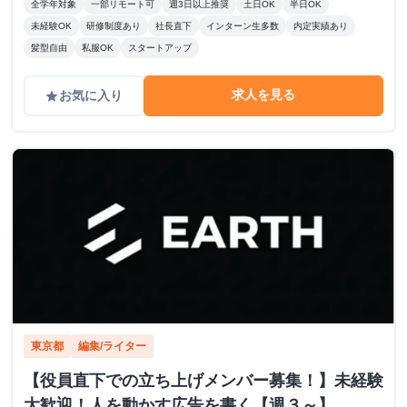
全学年対象
一部リモート可
週3日以上推奨
土日OK
半日OK
未経験OK
研修制度あり
社長直下
インターン生多数
内定実績あり
髪型自由
私服OK
スタートアップ
求人を見る
お気に入り
grade
東京都
編集/ライター
【役員直下での立ち上げメンバー募集！】未経験
大歓迎！人を動かす広告を書く【週３～】