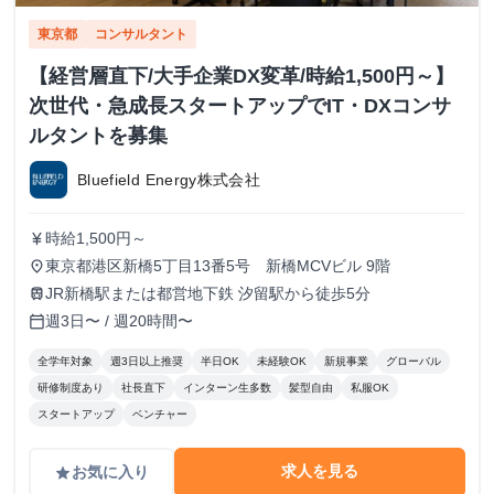
東京都
コンサルタント
【経営層直下/大手企業DX変革/時給1,500円～】
次世代・急成長スタートアップでIT・DXコンサ
ルタントを募集
Bluefield Energy株式会社
時給1,500円～
currency_yen
東京都港区新橋5丁目13番5号 新橋MCVビル 9階
place
JR新橋駅または都営地下鉄 汐留駅から徒歩5分
train
週3日〜 / 週20時間〜
calendar_today
全学年対象
週3日以上推奨
半日OK
未経験OK
新規事業
グローバル
研修制度あり
社長直下
インターン生多数
髪型自由
私服OK
スタートアップ
ベンチャー
求人を見る
お気に入り
grade