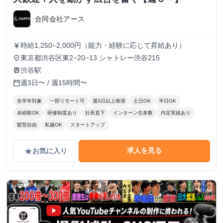
合同会社アース
時給1,250~2,000円（能力・経験に応じて昇給あり）
currency_yen
東京都渋谷区東2−20−13 シャトレー渋谷215
place
渋谷駅
train
週3日〜 / 週15時間〜
calendar_today
全学年対象
一部リモート可
週3日以上推奨
土日OK
半日OK
未経験OK
研修制度あり
社長直下
インターン生多数
内定実績あり
髪型自由
私服OK
スタートアップ
求人を見る
お気に入り
grade