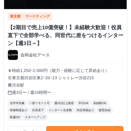
東京都
マーケティング
【2期目で売上10億突破！】未経験大歓迎！役員
直下で全部学べる、同世代に差をつけるインター
ン【週3日～】
合同会社アース
時給1,250~2,000円（能力・経験に応じて昇給あり）
currency_yen
東京都渋谷区東2−20−13 シャトレー渋谷215
place
渋谷駅
train
週3日〜 / 週15時間〜
calendar_today
全学年対象
一部リモート可
週3日以上推奨
半日OK
未経験OK
研修制度あり
社長直下
インターン生多数
内定実績あり
髪型自由
私服OK
スタートアップ