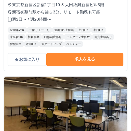
東京都新宿区新宿1丁目10-3 太田紙興新宿ビル5階
place
新宿御苑前駅から徒歩3分、リモート勤務も可能
train
週3日〜 / 週20時間〜
calendar_today
全学年対象
一部リモート可
週3日以上推奨
土日OK
半日OK
未経験OK
新規事業
研修制度あり
インターン生多数
内定実績あり
髪型自由
私服OK
スタートアップ
ベンチャー
求人を見る
お気に入り
grade