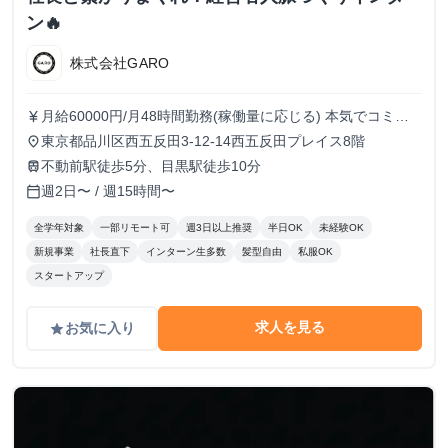
ン🔥
株式会社GARO
月給60000円/月48時間勤務(稼働量に応じる) 本気でコミッ
currency_yen
トすれば、学生でも圧倒的な実績と報酬を得られる環境で
東京都品川区西五反田3-12-14西五反田プレイス8階
place
す！
不動前駅徒歩5分、目黒駅徒歩10分
train
週2日〜 / 週15時間〜
calendar_today
全学年対象
一部リモート可
週3日以上推奨
半日OK
未経験OK
新規事業
社長直下
インターン生多数
髪型自由
私服OK
スタートアップ
求人を見る
お気に入り
grade