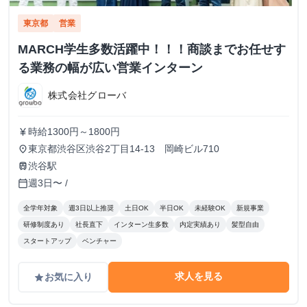
東京都
営業
MARCH学生多数活躍中！！！商談までお任せす
る業務の幅が広い営業インターン
株式会社グローバ
時給1300円～1800円
currency_yen
東京都渋谷区渋谷2丁目14-13 岡崎ビル710
place
渋谷駅
train
週3日〜 /
calendar_today
全学年対象
週3日以上推奨
土日OK
半日OK
未経験OK
新規事業
研修制度あり
社長直下
インターン生多数
内定実績あり
髪型自由
スタートアップ
ベンチャー
求人を見る
お気に入り
grade