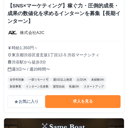
【SNS×マーケティング】稼ぐ力・圧倒的成長・
成果の数値化を求めるインターンを募集【長期イ
ンターン】
株式会社A2C
時給1,350円～
currency_yen
東京都渋谷区道玄坂1丁目12-5 渋谷マークシティ
place
渋谷駅から徒歩3分
train
週3日〜 / 週20時間〜
calendar_today
全学年対象
一部リモート可
週3日以上推奨
土日OK
未経験OK
新規事業
インターン生多数
髪型自由
私服OK
スタートアップ
求人を見る
お気に入り
grade