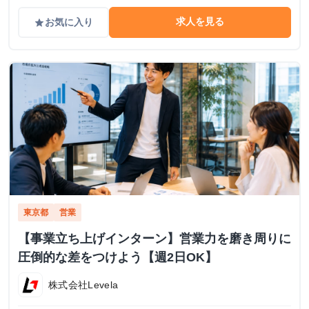
求人を見る
お気に入り
grade
東京都
営業
【事業立ち上げインターン】営業力を磨き周りに
圧倒的な差をつけよう【週2日OK】
株式会社Levela