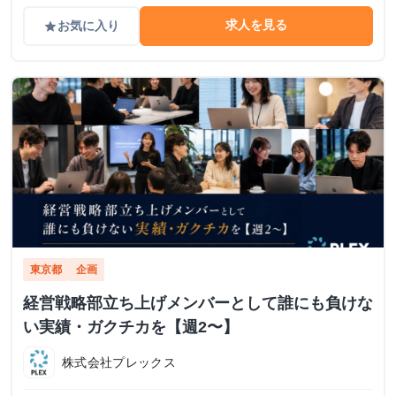
求人を見る
お気に入り
grade
東京都
企画
経営戦略部立ち上げメンバーとして誰にも負けな
い実績・ガクチカを【週2〜】
株式会社プレックス