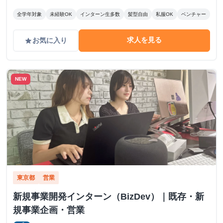
全学年対象
未経験OK
インターン生多数
髪型自由
私服OK
ベンチャー
求人を見る
お気に入り
grade
NEW
東京都
営業
新規事業開発インターン（BizDev）｜既存・新
規事業企画・営業