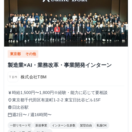
東京都
その他
製造業×AI・業務改革・事業開発インターン
株式会社TBM
時給1,500円〜1,800円※経験・能力に応じて要相談
currency_yen
東京都千代田区有楽町1-2-2 東宝日比谷ビル15F
place
日比谷駅
train
週2日〜 / 週16時間〜
calendar_today
一部リモート可
新規事業
インターン生多数
髪型自由
私服OK