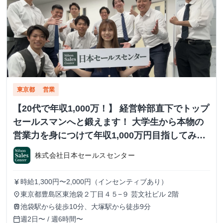
東京都
営業
【20代で年収1,000万！】 経営幹部直下でトップ
セールスマンへと鍛えます！ 大学生から本物の
営業力を身につけて年収1,000万円目指してみま
せんか？ ※当社直結内定あり #学歴不問 #未経験
株式会社日本セールスセンター
可 #1.2年生可 - 株式会社日本セールスセンター
の長期・有給インターンシップ
時給1,300円〜2,000円（インセンティブあり）
currency_yen
東京都豊島区東池袋２丁目４５−９ 芸文社ビル 2階
place
池袋駅から徒歩10分、大塚駅から徒歩9分
train
週2日〜 / 週6時間〜
calendar_today