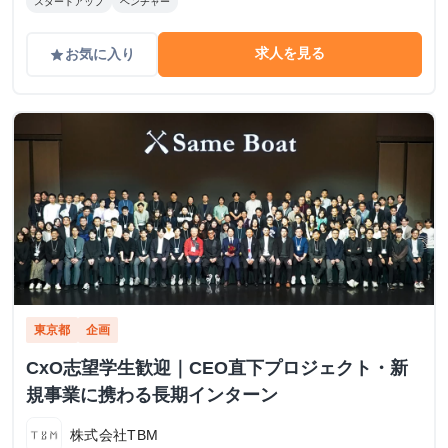
スタートアップ
ベンチャー
求人を見る
お気に入り
grade
東京都
企画
CxO志望学生歓迎｜CEO直下プロジェクト・新
規事業に携わる長期インターン
株式会社TBM