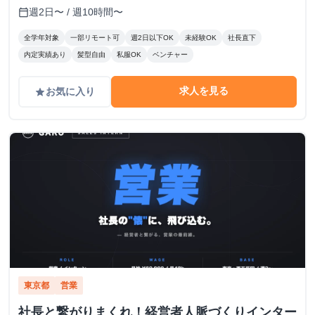
週2日〜 / 週10時間〜
calendar_today
全学年対象
一部リモート可
週2日以下OK
未経験OK
社長直下
内定実績あり
髪型自由
私服OK
ベンチャー
求人を見る
お気に入り
grade
東京都
営業
社長と繋がりまくれ！経営者人脈づくりインター