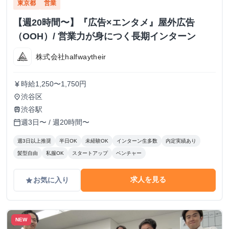
東京都
営業
【週20時間〜】『広告×エンタメ』屋外広告
（OOH）/ 営業力が身につく長期インターン
株式会社halfwaytheir
時給1,250〜1,750円
currency_yen
渋谷区
place
渋谷駅
train
週3日〜 / 週20時間〜
calendar_today
週3日以上推奨
半日OK
未経験OK
インターン生多数
内定実績あり
髪型自由
私服OK
スタートアップ
ベンチャー
求人を見る
お気に入り
grade
NEW