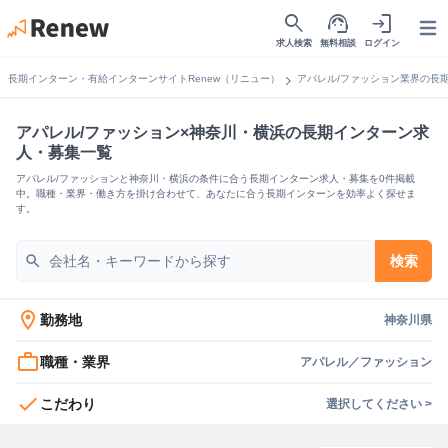
search
support_agent
login
Open
求人検索
無料相談
ログイン
chevron_right
長期インターン・有給インターンサイトRenew（リニュー）
アパレル/ファッション業界の長
アパレル/ファッション×神奈川・横浜の長期インターン求
人・募集一覧
アパレル/ファッションと神奈川・横浜の条件に合う長期インターン求人・募集を0件掲載
中。職種・業界・働き方を掛け合わせて、あなたに合う長期インターンを効率よく探せま
す。
search
検索
location_on
勤務地
神奈川県
work_outline
職種・業界
アパレル／ファッション
check
こだわり
選択してください >