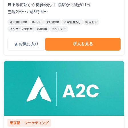
田ビル7-8階（受付8階）
不動前駅から徒歩4分／目黒駅から徒歩11分
train
週2日〜 / 週8時間〜
calendar_today
週2日以下OK
半日OK
未経験OK
研修制度あり
社長直下
インターン生多数
私服OK
ベンチャー
求人を見る
お気に入り
grade
東京都
マーケティング