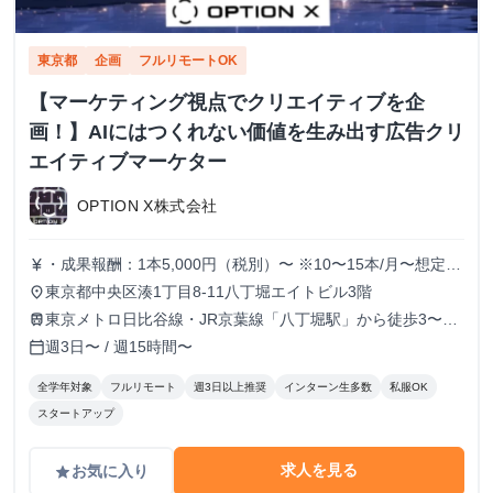
東京都
企画
フルリモートOK
【マーケティング視点でクリエイティブを企
画！】AIにはつくれない価値を生み出す広告クリ
エイティブマーケター
OPTION X株式会社
・成果報酬：1本5,000円（税別）〜 ※10〜15本/月〜想定
currency_yen
※経験、実績、能力等によって変動 ※トライアル期間の場
東京都中央区湊1丁目8-11八丁堀エイトビル3階
place
合変動あり
東京メトロ日比谷線・JR京葉線「八丁堀駅」から徒歩3〜6
train
分
週3日〜 / 週15時間〜
calendar_today
全学年対象
フルリモート
週3日以上推奨
インターン生多数
私服OK
スタートアップ
求人を見る
お気に入り
grade