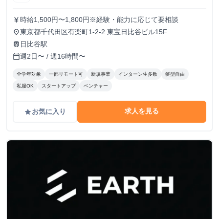
時給1,500円〜1,800円※経験・能力に応じて要相談
currency_yen
東京都千代田区有楽町1-2-2 東宝日比谷ビル15F
place
日比谷駅
train
週2日〜 / 週16時間〜
calendar_today
全学年対象
一部リモート可
新規事業
インターン生多数
髪型自由
私服OK
スタートアップ
ベンチャー
求人を見る
お気に入り
grade