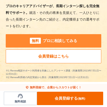
プロのキャリアアドバイザーが、長期インターン探しを完全無
料でサポート。
就活・その先の将来を見据えて、一人ひとりに
合った長期インターン先のご紹介と、内定獲得までの選考サポ
ートを行います。
無料
プロに相談してみる
会員登録はこちら
※1 Renew相談サポート利用者を対象にしたアンケート調査（対象期間:2023年7月1日〜
12月31日）
※2 Renew利用者の内定実績から算出（対象期間:2023年7月1日〜12月31日）
handshake
無料登録で、企業からスカウトが届く！
support_agent
会員登録する
(無料)
無料相談
アパレル/ファッションの長期インターンを条