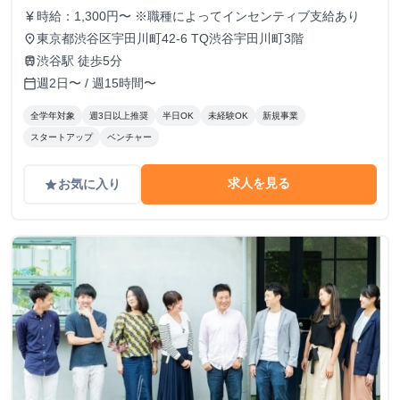
時給：1,300円〜 ※職種によってインセンティブ支給あり
currency_yen
東京都渋谷区宇田川町42-6 TQ渋谷宇田川町3階
place
渋谷駅 徒歩5分
train
週2日〜 / 週15時間〜
calendar_today
全学年対象
週3日以上推奨
半日OK
未経験OK
新規事業
スタートアップ
ベンチャー
求人を見る
お気に入り
grade