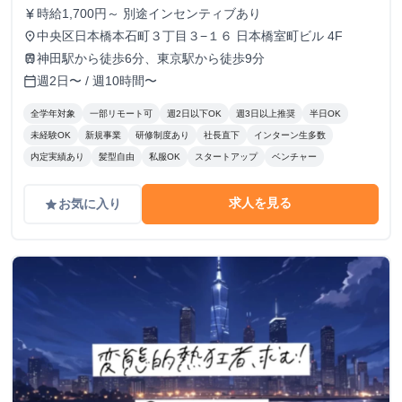
時給1,700円～ 別途インセンティブあり
currency_yen
中央区日本橋本石町３丁目３−１６ 日本橋室町ビル 4F
place
神田駅から徒歩6分、東京駅から徒歩9分
train
週2日〜 / 週10時間〜
calendar_today
全学年対象
一部リモート可
週2日以下OK
週3日以上推奨
半日OK
未経験OK
新規事業
研修制度あり
社長直下
インターン生多数
内定実績あり
髪型自由
私服OK
スタートアップ
ベンチャー
求人を見る
お気に入り
grade