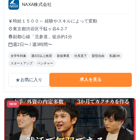
NAXA株式会社
時給１５００～ 経験やスキルによって変動
currency_yen
東京都渋谷区千駄ヶ谷4-2-7
place
副都心線「北参道」徒歩約1分
train
週2日〜 / 週3時間〜
calendar_today
全学年対象
週3日以上推奨
新規事業
社長直下
髪型自由
私服OK
スタートアップ
ベンチャー
求人を見る
お気に入り
grade
NEW