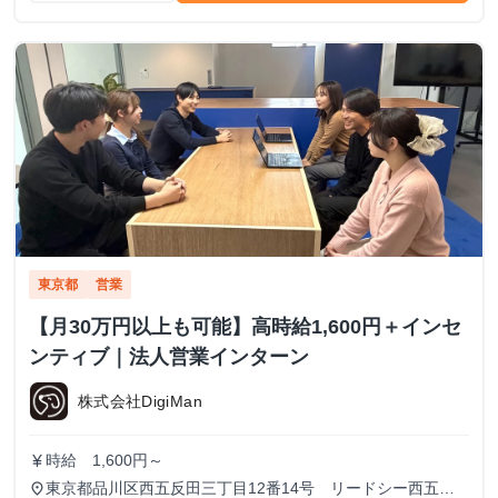
東京都
営業
【月30万円以上も可能】高時給1,600円＋インセ
ンティブ｜法人営業インターン
株式会社DigiMan
時給 1,600円～
currency_yen
東京都品川区西五反田三丁目12番14号 リードシー西五反
place