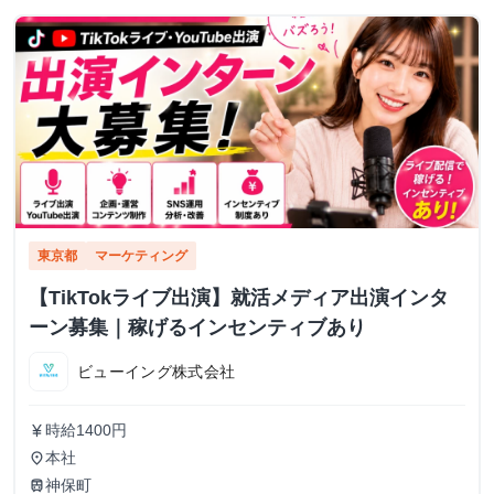
東京都
マーケティング
【TikTokライブ出演】就活メディア出演インタ
ーン募集｜稼げるインセンティブあり
ビューイング株式会社
時給1400円
currency_yen
本社
place
神保町
train