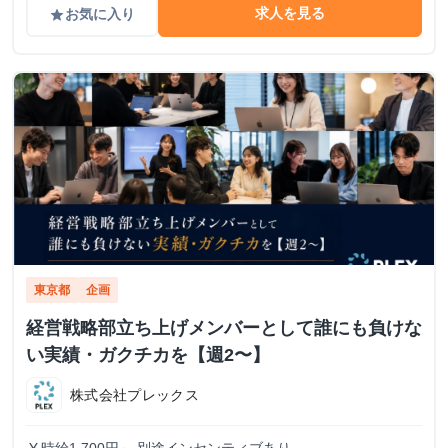
求人を見る
お気に入り
grade
東京都
企画
経営戦略部立ち上げメンバーとして誰にも負けな
い実績・ガクチカを【週2〜】
株式会社プレックス