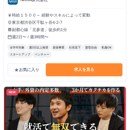
時給１５００～ 経験やスキルによって変動
currency_yen
東京都渋谷区千駄ヶ谷4-2-7
place
副都心線「北参道」徒歩約1分
train
週2日〜 / 週3時間〜
calendar_today
全学年対象
週3日以上推奨
新規事業
社長直下
髪型自由
私服OK
スタートアップ
ベンチャー
求人を見る
お気に入り
grade
NEW