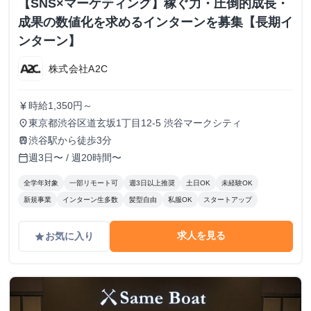
【SNS×マーケティング】稼ぐ力・圧倒的成長・
成果の数値化を求めるインターンを募集【長期イ
ンターン】
株式会社A2C
時給1,350円～
currency_yen
東京都渋谷区道玄坂1丁目12-5 渋谷マークシティ
place
渋谷駅から徒歩3分
train
週3日〜 / 週20時間〜
calendar_today
全学年対象
一部リモート可
週3日以上推奨
土日OK
未経験OK
新規事業
インターン生多数
髪型自由
私服OK
スタートアップ
求人を見る
お気に入り
grade