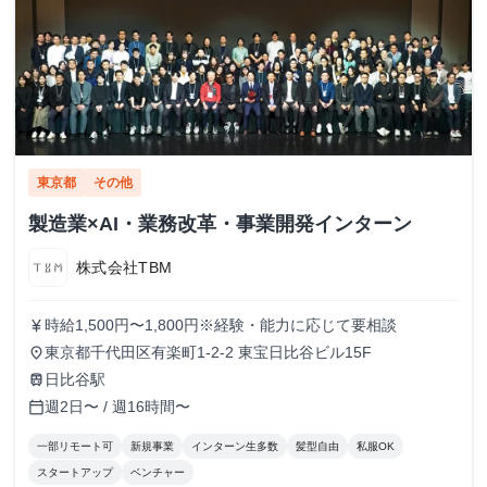
東京都
その他
製造業×AI・業務改革・事業開発インターン
株式会社TBM
時給1,500円〜1,800円※経験・能力に応じて要相談
currency_yen
東京都千代田区有楽町1-2-2 東宝日比谷ビル15F
place
日比谷駅
train
週2日〜 / 週16時間〜
calendar_today
一部リモート可
新規事業
インターン生多数
髪型自由
私服OK
スタートアップ
ベンチャー