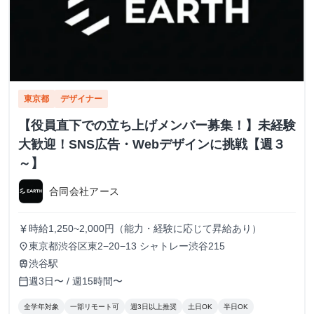
東京都
デザイナー
【役員直下での立ち上げメンバー募集！】未経験
大歓迎！SNS広告・Webデザインに挑戦【週３
～】
合同会社アース
時給1,250~2,000円（能力・経験に応じて昇給あり）
currency_yen
東京都渋谷区東2−20−13 シャトレー渋谷215
place
渋谷駅
train
週3日〜 / 週15時間〜
calendar_today
全学年対象
一部リモート可
週3日以上推奨
土日OK
半日OK