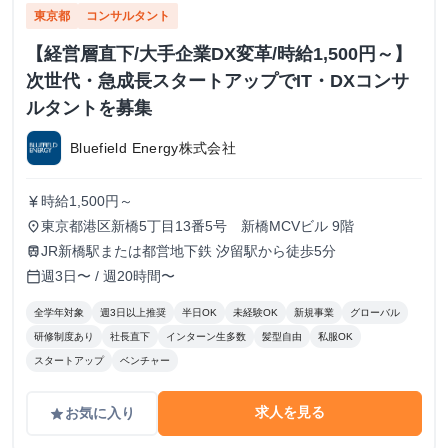
東京都
コンサルタント
【経営層直下/大手企業DX変革/時給1,500円～】
次世代・急成長スタートアップでIT・DXコンサ
ルタントを募集
Bluefield Energy株式会社
時給1,500円～
currency_yen
東京都港区新橋5丁目13番5号 新橋MCVビル 9階
place
JR新橋駅または都営地下鉄 汐留駅から徒歩5分
train
週3日〜 / 週20時間〜
calendar_today
全学年対象
週3日以上推奨
半日OK
未経験OK
新規事業
グローバル
研修制度あり
社長直下
インターン生多数
髪型自由
私服OK
スタートアップ
ベンチャー
求人を見る
お気に入り
grade