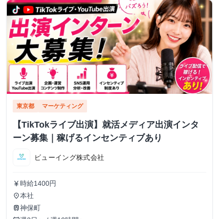
東京都
マーケティング
【TikTokライブ出演】就活メディア出演インタ
ーン募集｜稼げるインセンティブあり
ビューイング株式会社
時給1400円
currency_yen
本社
place
神保町
train