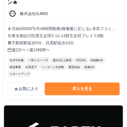
ン🔥
株式会社GARO
月給60000円/月48時間勤務(稼働量に応じる) 本気でコミッ
currency_yen
トすれば、学生でも圧倒的な実績と報酬を得られる環境で
東京都品川区西五反田3-12-14西五反田プレイス8階
place
す！
不動前駅徒歩5分、目黒駅徒歩10分
train
週2日〜 / 週15時間〜
calendar_today
全学年対象
一部リモート可
週3日以上推奨
半日OK
未経験OK
新規事業
社長直下
インターン生多数
髪型自由
私服OK
スタートアップ
求人を見る
お気に入り
grade