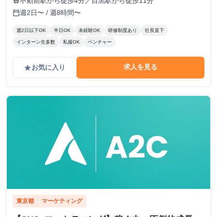
不動前駅から徒歩4分／目黒駅から徒歩11分
train
週2日〜 / 週8時間〜
calendar_today
週2日以下OK
半日OK
未経験OK
研修制度あり
社長直下
インターン生多数
私服OK
ベンチャー
求人を見る
お気に入り
grade
東京都
マーケティング