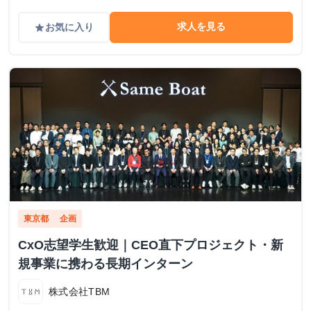
求人を見る
お気に入り
grade
東京都
企画
CxO志望学生歓迎｜CEO直下プロジェクト・新
規事業に携わる長期インターン
株式会社TBM