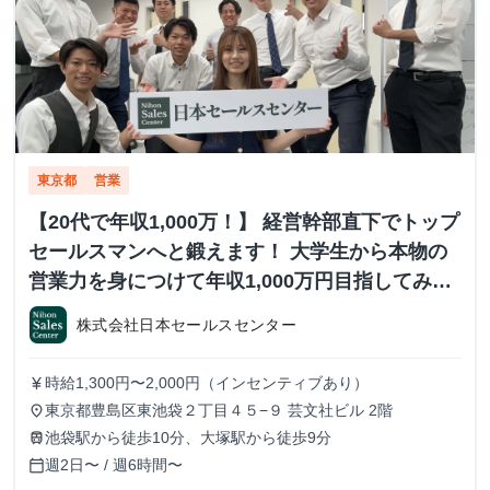
東京都
営業
【20代で年収1,000万！】 経営幹部直下でトップ
セールスマンへと鍛えます！ 大学生から本物の
営業力を身につけて年収1,000万円目指してみま
せんか？ ※当社直結内定あり #学歴不問 #未経験
株式会社日本セールスセンター
可 #1.2年生可 - 株式会社日本セールスセンター
の長期・有給インターンシップ
時給1,300円〜2,000円（インセンティブあり）
currency_yen
東京都豊島区東池袋２丁目４５−９ 芸文社ビル 2階
place
池袋駅から徒歩10分、大塚駅から徒歩9分
train
週2日〜 / 週6時間〜
calendar_today