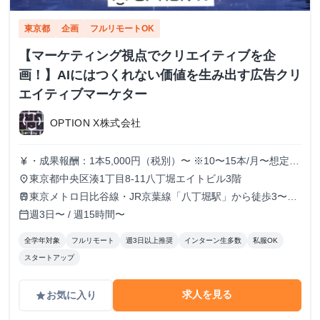
東京都
企画
フルリモートOK
【マーケティング視点でクリエイティブを企
画！】AIにはつくれない価値を生み出す広告クリ
エイティブマーケター
OPTION X株式会社
・成果報酬：1本5,000円（税別）〜 ※10〜15本/月〜想定
currency_yen
※経験、実績、能力等によって変動 ※トライアル期間の場
東京都中央区湊1丁目8-11八丁堀エイトビル3階
place
合変動あり
東京メトロ日比谷線・JR京葉線「八丁堀駅」から徒歩3〜6
train
分
週3日〜 / 週15時間〜
calendar_today
全学年対象
フルリモート
週3日以上推奨
インターン生多数
私服OK
スタートアップ
求人を見る
お気に入り
grade