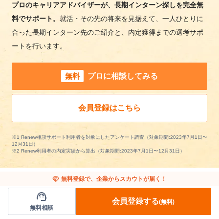
プロのキャリアアドバイザーが、長期インターン探しを完全無
料でサポート。
就活・その先の将来を見据えて、一人ひとりに
合った長期インターン先のご紹介と、内定獲得までの選考サポ
ートを行います。
無料
プロに相談してみる
会員登録はこちら
※1 Renew相談サポート利用者を対象にしたアンケート調査（対象期間:2023年7月1日〜
12月31日）
※2 Renew利用者の内定実績から算出（対象期間:2023年7月1日〜12月31日）
handshake
無料登録で、企業からスカウトが届く！
support_agent
会員登録する
(無料)
アパレル/ファッションの長期インターンを条
無料相談