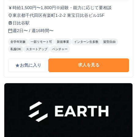
時給1,500円〜1,800円※経験・能力に応じて要相談
currency_yen
東京都千代田区有楽町1-2-2 東宝日比谷ビル15F
place
日比谷駅
train
週2日〜 / 週16時間〜
calendar_today
全学年対象
一部リモート可
新規事業
インターン生多数
髪型自由
私服OK
スタートアップ
ベンチャー
求人を見る
お気に入り
grade