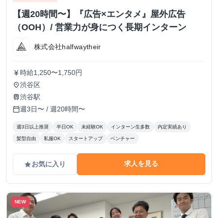
【週20時間〜】『広告×エンタメ』屋外広告
（OOH）/ 営業力が身につく長期インターン
株式会社halfwaytheir
時給1,250〜1,750円
currency_yen
渋谷区
place
渋谷駅
train
週3日〜 / 週20時間〜
calendar_today
週3日以上推奨
半日OK
未経験OK
インターン生多数
内定実績あり
髪型自由
私服OK
スタートアップ
ベンチャー
求人を見る
お気に入り
grade
NEW