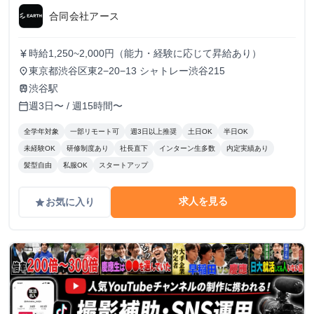
合同会社アース
時給1,250~2,000円（能力・経験に応じて昇給あり）
currency_yen
東京都渋谷区東2−20−13 シャトレー渋谷215
place
渋谷駅
train
週3日〜 / 週15時間〜
calendar_today
全学年対象
一部リモート可
週3日以上推奨
土日OK
半日OK
未経験OK
研修制度あり
社長直下
インターン生多数
内定実績あり
髪型自由
私服OK
スタートアップ
求人を見る
お気に入り
grade