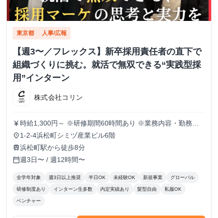
東京都
人事/広報
【週3〜／フレックス】新卒採用責任者の直下で
組織づくりに挑む。就活で無双できる“実践型採
用”インターン
株式会社コリン
時給1,300円～ ※研修期間60時間あり ※業務内容・勤務状
currency_yen
況により決定
1-2-4浜松町シミヅ産業ビル6階
place
浜松町駅から徒歩8分
train
週3日〜 / 週12時間〜
calendar_today
全学年対象
週3日以上推奨
半日OK
未経験OK
新規事業
グローバル
研修制度あり
インターン生多数
内定実績あり
髪型自由
私服OK
ベンチャー