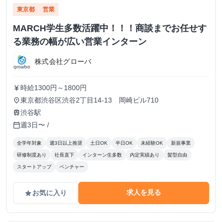
東京都
営業
MARCH学生多数活躍中！！！商談までお任せす
る業務の幅が広い営業インターン
株式会社グローバ
時給1300円～1800円
currency_yen
東京都渋谷区渋谷2丁目14-13 岡崎ビル710
place
渋谷駅
train
週3日〜 /
calendar_today
全学年対象
週3日以上推奨
土日OK
半日OK
未経験OK
新規事業
研修制度あり
社長直下
インターン生多数
内定実績あり
髪型自由
スタートアップ
ベンチャー
求人を見る
お気に入り
grade