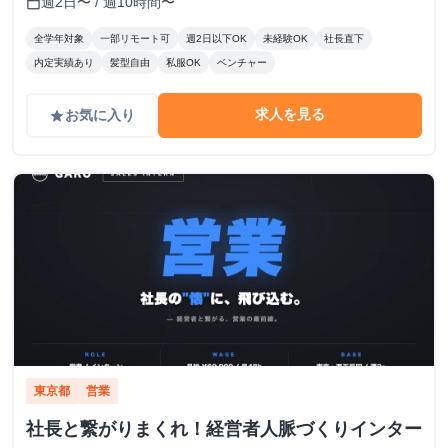
週2日〜 / 週10時間〜
calendar_today
全学年対象
一部リモート可
週2日以下OK
未経験OK
社長直下
内定実績あり
髪型自由
私服OK
ベンチャー
求人を見る
お気に入り
grade
東京都
営業
社長と繋がりまくれ！経営者人脈づくりインター