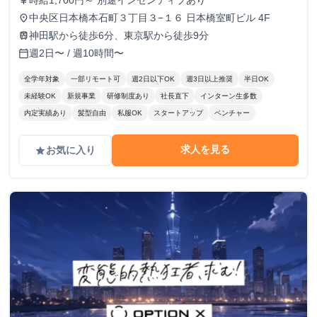
時給1,700円～ 別途インセンティブあり
currency_yen
中央区日本橋本石町３丁目３−１６ 日本橋室町ビル 4F
place
神田駅から徒歩6分、東京駅から徒歩9分
train
週2日〜 / 週10時間〜
calendar_today
全学年対象
一部リモート可
週2日以下OK
週3日以上推奨
半日OK
未経験OK
新規事業
研修制度あり
社長直下
インターン生多数
内定実績あり
髪型自由
私服OK
スタートアップ
ベンチャー
求人を見る
お気に入り
grade