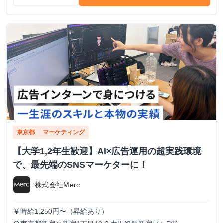
東京都
マーケティング
【大学1,2年生歓迎】AI×広告運用の超実践環境
で、最先端のSNSマーケターに！
株式会社Merc
時給1,250円〜（昇給あり）
currency_yen