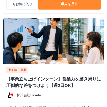
求人を見る
お気に入り
grade
東京都
営業
【事業立ち上げインターン】営業力を磨き周りに
圧倒的な差をつけよう【週2日OK】
株式会社Levela