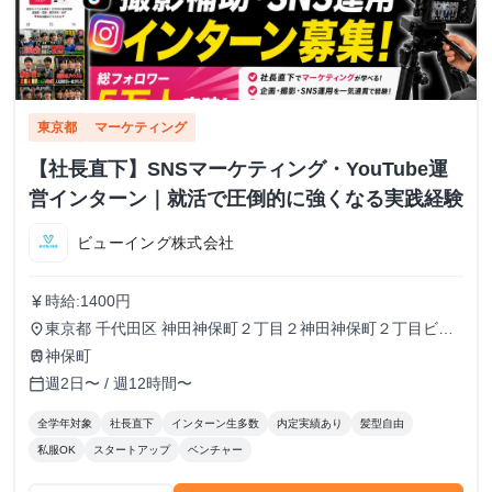
東京都
マーケティング
【社長直下】SNSマーケティング・YouTube運
営インターン｜就活で圧倒的に強くなる実践経験
ビューイング株式会社
時給:1400円
currency_yen
東京都 千代田区 神田神保町２丁目２神田神保町２丁目ビル
place
５０２号室
神保町
train
週2日〜 / 週12時間〜
calendar_today
全学年対象
社長直下
インターン生多数
内定実績あり
髪型自由
私服OK
スタートアップ
ベンチャー