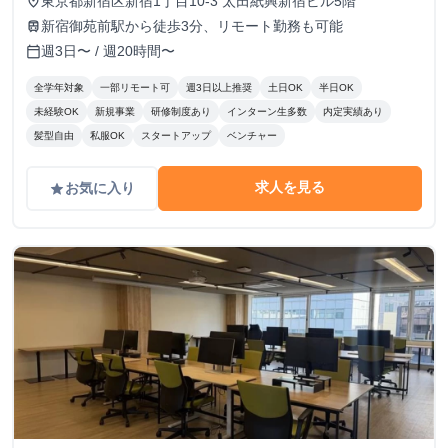
東京都新宿区新宿1丁目10-3 太田紙興新宿ビル5階
place
新宿御苑前駅から徒歩3分、リモート勤務も可能
train
週3日〜 / 週20時間〜
calendar_today
全学年対象
一部リモート可
週3日以上推奨
土日OK
半日OK
未経験OK
新規事業
研修制度あり
インターン生多数
内定実績あり
髪型自由
私服OK
スタートアップ
ベンチャー
求人を見る
お気に入り
grade