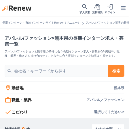
search
support_agent
login
Open
求人検索
無料相談
ログイン
chevron_right
長期インターン・有給インターンサイトRenew（リニュー）
アパレル/ファッション業界の長
アパレル/ファッション×熊本県の長期インターン求人・募
集一覧
アパレル/ファッションと熊本県の条件に合う長期インターン求人・募集を0件掲載中。職
種・業界・働き方を掛け合わせて、あなたに合う長期インターンを効率よく探せます。
search
検索
location_on
勤務地
熊本県
work_outline
職種・業界
アパレル／ファッション
check
こだわり
選択してください >
0