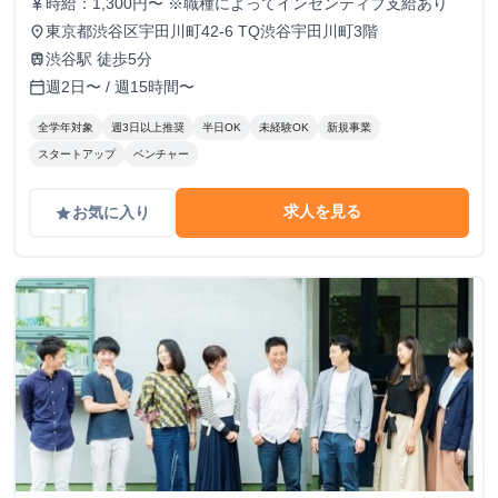
時給：1,300円〜 ※職種によってインセンティブ支給あり
currency_yen
東京都渋谷区宇田川町42-6 TQ渋谷宇田川町3階
place
渋谷駅 徒歩5分
train
週2日〜 / 週15時間〜
calendar_today
全学年対象
週3日以上推奨
半日OK
未経験OK
新規事業
スタートアップ
ベンチャー
求人を見る
お気に入り
grade