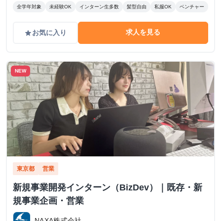
全学年対象
未経験OK
インターン生多数
髪型自由
私服OK
ベンチャー
求人を見る
お気に入り
grade
NEW
東京都
営業
新規事業開発インターン（BizDev）｜既存・新
規事業企画・営業
NAXA株式会社