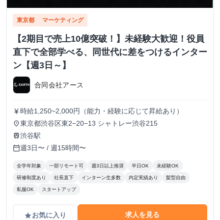
東京都
マーケティング
【2期目で売上10億突破！】未経験大歓迎！役員
直下で全部学べる、同世代に差をつけるインター
ン【週3日～】
合同会社アース
時給1,250~2,000円（能力・経験に応じて昇給あり）
currency_yen
東京都渋谷区東2−20−13 シャトレー渋谷215
place
渋谷駅
train
週3日〜 / 週15時間〜
calendar_today
全学年対象
一部リモート可
週3日以上推奨
半日OK
未経験OK
研修制度あり
社長直下
インターン生多数
内定実績あり
髪型自由
私服OK
スタートアップ
求人を見る
お気に入り
grade