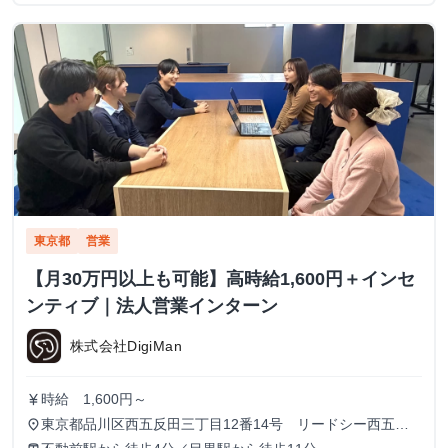
東京都
営業
【月30万円以上も可能】高時給1,600円＋インセ
ンティブ｜法人営業インターン
株式会社DigiMan
時給 1,600円～
currency_yen
東京都品川区西五反田三丁目12番14号 リードシー西五反
place
田ビル7-8階（受付8階）