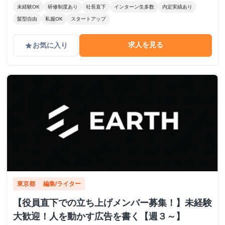
未経験OK
研修制度あり
社長直下
インターン生多数
内定実績あり
髪型自由
私服OK
スタートアップ
求人を見る
お気に入り
grade
東京都
編集/ライター
【役員直下での立ち上げメンバー募集！】未経験
大歓迎！人を動かす広告を書く【週３～】