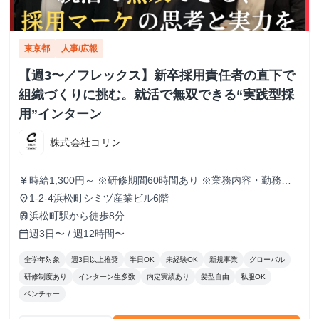
東京都
人事/広報
【週3〜／フレックス】新卒採用責任者の直下で
組織づくりに挑む。就活で無双できる“実践型採
用”インターン
株式会社コリン
時給1,300円～ ※研修期間60時間あり ※業務内容・勤務状
currency_yen
況により決定
1-2-4浜松町シミヅ産業ビル6階
place
浜松町駅から徒歩8分
train
週3日〜 / 週12時間〜
calendar_today
全学年対象
週3日以上推奨
半日OK
未経験OK
新規事業
グローバル
研修制度あり
インターン生多数
内定実績あり
髪型自由
私服OK
ベンチャー