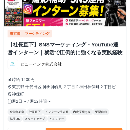
東京都
マーケティング
【社長直下】SNSマーケティング・YouTube運
営インターン｜就活で圧倒的に強くなる実践経験
ビューイング株式会社
時給:1400円
currency_yen
東京都 千代田区 神田神保町２丁目２神田神保町２丁目ビル
place
５０２号室
神保町
train
週2日〜 / 週12時間〜
calendar_today
全学年対象
社長直下
インターン生多数
内定実績あり
髪型自由
私服OK
スタートアップ
ベンチャー