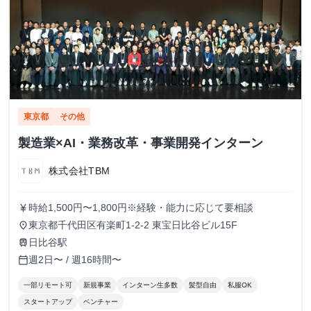
東京都
その他
製造業×AI・業務改革・事業開発インターン
株式会社TBM
時給1,500円〜1,800円※経験・能力に応じて要相談
currency_yen
東京都千代田区有楽町1-2-2 東宝日比谷ビル15F
place
日比谷駅
train
週2日〜 / 週16時間〜
calendar_today
一部リモート可
新規事業
インターン生多数
髪型自由
私服OK
スタートアップ
ベンチャー