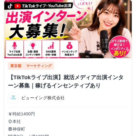
東京都
マーケティング
【TikTokライブ出演】就活メディア出演インタ
ーン募集｜稼げるインセンティブあり
ビューイング株式会社
時給1400円
currency_yen
本社
place
神保町
train