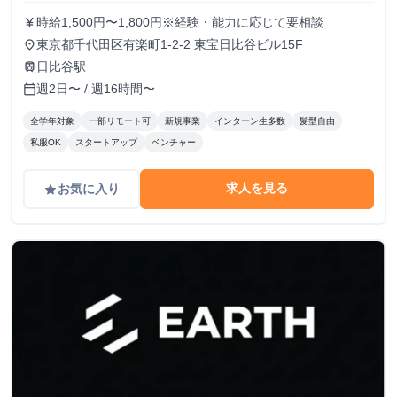
時給1,500円〜1,800円※経験・能力に応じて要相談
currency_yen
東京都千代田区有楽町1-2-2 東宝日比谷ビル15F
place
日比谷駅
train
週2日〜 / 週16時間〜
calendar_today
全学年対象
一部リモート可
新規事業
インターン生多数
髪型自由
私服OK
スタートアップ
ベンチャー
求人を見る
お気に入り
grade