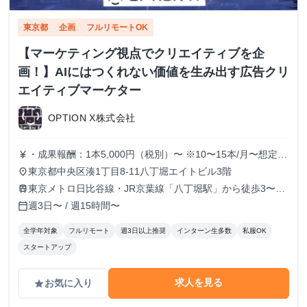
東京都
企画
フルリモートOK
【マーケティング視点でクリエイティブを企
画！】AIにはつくれない価値を生み出す広告クリ
エイティブマーケター
OPTION X株式会社
・成果報酬：1本5,000円（税別）〜 ※10〜15本/月〜想定
currency_yen
※経験、実績、能力等によって変動 ※トライアル期間の場
東京都中央区湊1丁目8-11八丁堀エイトビル3階
place
合変動あり
東京メトロ日比谷線・JR京葉線「八丁堀駅」から徒歩3〜6
train
分
週3日〜 / 週15時間〜
calendar_today
全学年対象
フルリモート
週3日以上推奨
インターン生多数
私服OK
スタートアップ
求人を見る
お気に入り
grade