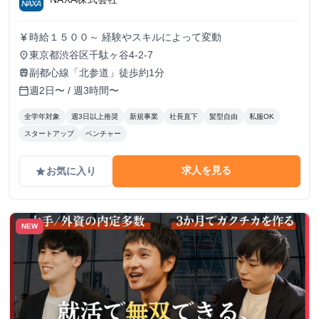
時給１５００～ 経験やスキルによって変動
currency_yen
東京都渋谷区千駄ヶ谷4-2-7
place
副都心線「北参道」徒歩約1分
train
週2日〜 / 週3時間〜
calendar_today
全学年対象
週3日以上推奨
新規事業
社長直下
髪型自由
私服OK
スタートアップ
ベンチャー
求人を見る
お気に入り
grade
NEW