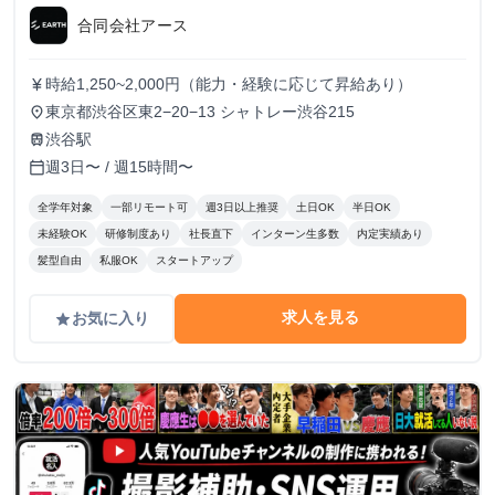
合同会社アース
時給1,250~2,000円（能力・経験に応じて昇給あり）
currency_yen
東京都渋谷区東2−20−13 シャトレー渋谷215
place
渋谷駅
train
週3日〜 / 週15時間〜
calendar_today
全学年対象
一部リモート可
週3日以上推奨
土日OK
半日OK
未経験OK
研修制度あり
社長直下
インターン生多数
内定実績あり
髪型自由
私服OK
スタートアップ
求人を見る
お気に入り
grade