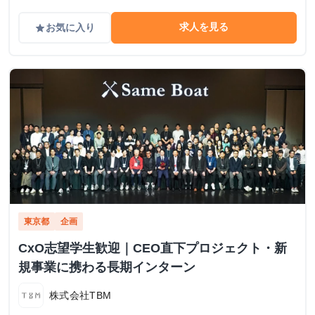
求人を見る
お気に入り
grade
東京都
企画
CxO志望学生歓迎｜CEO直下プロジェクト・新
規事業に携わる長期インターン
株式会社TBM