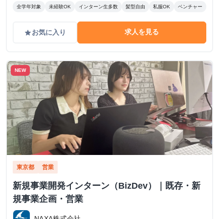
全学年対象
未経験OK
インターン生多数
髪型自由
私服OK
ベンチャー
求人を見る
お気に入り
grade
NEW
東京都
営業
新規事業開発インターン（BizDev）｜既存・新
規事業企画・営業
NAXA株式会社