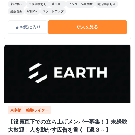
未経験OK
研修制度あり
社長直下
インターン生多数
内定実績あり
髪型自由
私服OK
スタートアップ
求人を見る
お気に入り
grade
東京都
編集/ライター
【役員直下での立ち上げメンバー募集！】未経験
大歓迎！人を動かす広告を書く【週３～】