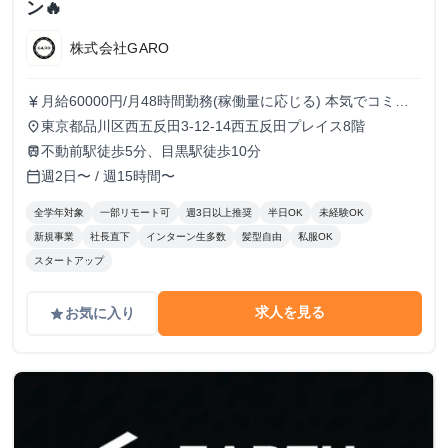
ン🔥
株式会社GARO
月給60000円/月48時間勤務(稼働量に応じる) 本気でコミッ
currency_yen
トすれば、学生でも圧倒的な実績と報酬を得られる環境で
東京都品川区西五反田3-12-14西五反田プレイス8階
place
す！
不動前駅徒歩5分、目黒駅徒歩10分
train
週2日〜 / 週15時間〜
calendar_today
全学年対象
一部リモート可
週3日以上推奨
半日OK
未経験OK
新規事業
社長直下
インターン生多数
髪型自由
私服OK
スタートアップ
求人を見る
お気に入り
grade