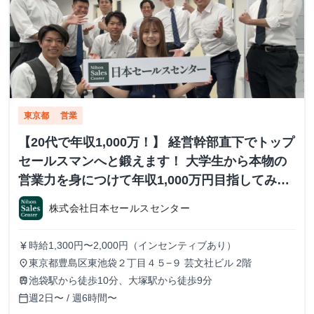
東京都
営業
【20代で年収1,000万！】 経営幹部直下でトップ
セールスマンへと鍛えます！ 大学生から本物の
営業力を身につけて年収1,000万円目指してみま
せんか？ ※当社直結内定あり #学歴不問 #未経験
株式会社日本セールスセンター
可 #1.2年生可 - 株式会社日本セールスセンター
の長期・有給インターンシップ
時給1,300円〜2,000円（インセンティブあり）
currency_yen
東京都豊島区東池袋２丁目４５−９ 芸文社ビル 2階
place
池袋駅から徒歩10分、大塚駅から徒歩9分
train
週2日〜 / 週6時間〜
calendar_today