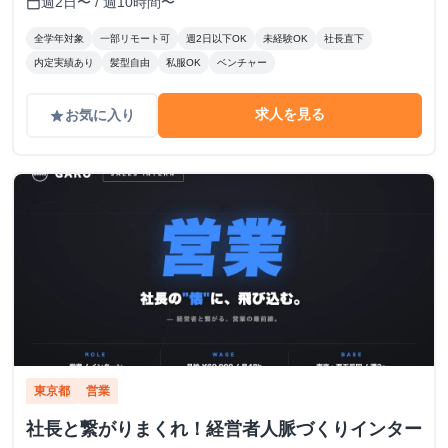
週2日〜 / 週10時間〜
calendar_today
全学年対象
一部リモート可
週2日以下OK
未経験OK
社長直下
内定実績あり
髪型自由
私服OK
ベンチャー
求人を見る
お気に入り
grade
東京都
営業
社長と繋がりまくれ！経営者人脈づくりインター