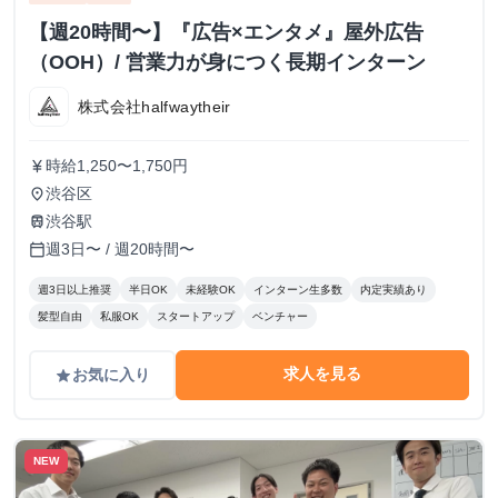
【週20時間〜】『広告×エンタメ』屋外広告
（OOH）/ 営業力が身につく長期インターン
株式会社halfwaytheir
時給1,250〜1,750円
currency_yen
渋谷区
place
渋谷駅
train
週3日〜 / 週20時間〜
calendar_today
週3日以上推奨
半日OK
未経験OK
インターン生多数
内定実績あり
髪型自由
私服OK
スタートアップ
ベンチャー
求人を見る
お気に入り
grade
NEW