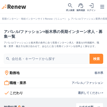
search
support_agent
login
Open
求人検索
無料相談
ログイン
chevron_right
長期インターン・有給インターンサイトRenew（リニュー）
アパレル/ファッション業界の長
アパレル/ファッション×栃木県の長期インターン求人・募
集一覧
アパレル/ファッションと栃木県の条件に合う長期インターン求人・募集を0件掲載中。職
種・業界・働き方を掛け合わせて、あなたに合う長期インターンを効率よく探せます。
search
検索
location_on
勤務地
栃木県
work_outline
職種・業界
アパレル／ファッション
check
こだわり
選択してください >
0