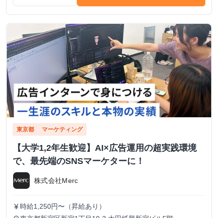
東京都
マーケティング
【大学1,2年生歓迎】AI×広告運用の超実践環境
で、最先端のSNSマーケターに！
株式会社Merc
時給1,250円〜（昇給あり）
currency_yen