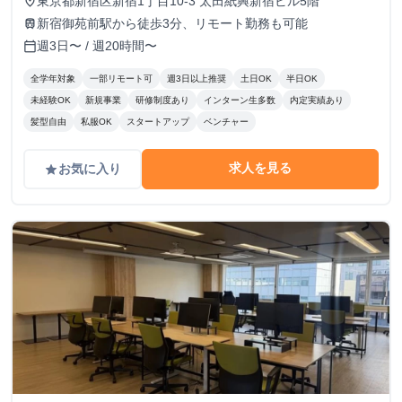
東京都新宿区新宿1丁目10-3 太田紙興新宿ビル5階
place
新宿御苑前駅から徒歩3分、リモート勤務も可能
train
週3日〜 / 週20時間〜
calendar_today
全学年対象
一部リモート可
週3日以上推奨
土日OK
半日OK
未経験OK
新規事業
研修制度あり
インターン生多数
内定実績あり
髪型自由
私服OK
スタートアップ
ベンチャー
求人を見る
お気に入り
grade