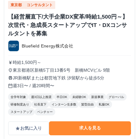
東京都
コンサルタント
【経営層直下/大手企業DX変革/時給1,500円～】
次世代・急成長スタートアップでIT・DXコンサ
ルタントを募集
Bluefield Energy株式会社
時給1,500円～
currency_yen
東京都港区新橋5丁目13番5号 新橋MCVビル 9階
place
JR新橋駅または都営地下鉄 汐留駅から徒歩5分
train
週3日〜 / 週20時間〜
calendar_today
全学年対象
週3日以上推奨
半日OK
未経験OK
新規事業
グローバル
研修制度あり
社長直下
インターン生多数
髪型自由
私服OK
スタートアップ
ベンチャー
求人を見る
お気に入り
grade