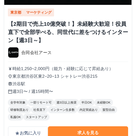
東京都
マーケティング
【2期目で売上10億突破！】未経験大歓迎！役員
直下で全部学べる、同世代に差をつけるインター
ン【週3日～】
合同会社アース
時給1,250~2,000円（能力・経験に応じて昇給あり）
currency_yen
東京都渋谷区東2−20−13 シャトレー渋谷215
place
渋谷駅
train
週3日〜 / 週15時間〜
calendar_today
全学年対象
一部リモート可
週3日以上推奨
半日OK
未経験OK
研修制度あり
社長直下
インターン生多数
内定実績あり
髪型自由
私服OK
スタートアップ
求人を見る
お気に入り
grade