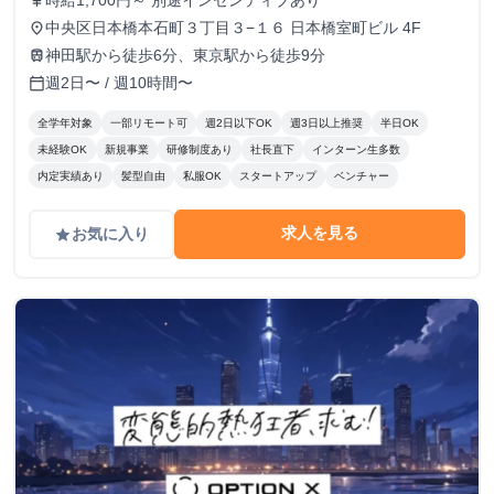
時給1,700円～ 別途インセンティブあり
currency_yen
中央区日本橋本石町３丁目３−１６ 日本橋室町ビル 4F
place
神田駅から徒歩6分、東京駅から徒歩9分
train
週2日〜 / 週10時間〜
calendar_today
全学年対象
一部リモート可
週2日以下OK
週3日以上推奨
半日OK
未経験OK
新規事業
研修制度あり
社長直下
インターン生多数
内定実績あり
髪型自由
私服OK
スタートアップ
ベンチャー
求人を見る
お気に入り
grade