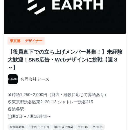
東京都
デザイナー
【役員直下での立ち上げメンバー募集！】未経験
大歓迎！SNS広告・Webデザインに挑戦【週３
～】
合同会社アース
時給1,250~2,000円（能力・経験に応じて昇給あり）
currency_yen
東京都渋谷区東2−20−13 シャトレー渋谷215
place
渋谷駅
train
週3日〜 / 週15時間〜
calendar_today
全学年対象
一部リモート可
週3日以上推奨
土日OK
半日OK