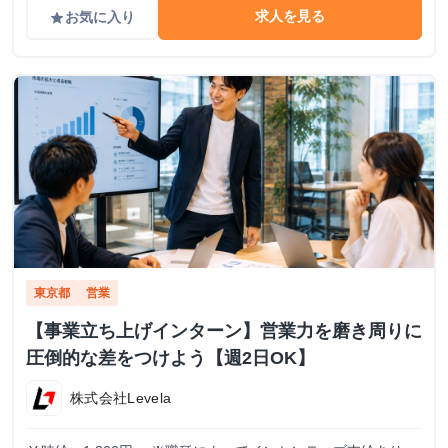
求人を見る
お気に入り
grade
東京都
営業
【事業立ち上げインターン】営業力を磨き周りに
圧倒的な差をつけよう【週2日OK】
株式会社Levela