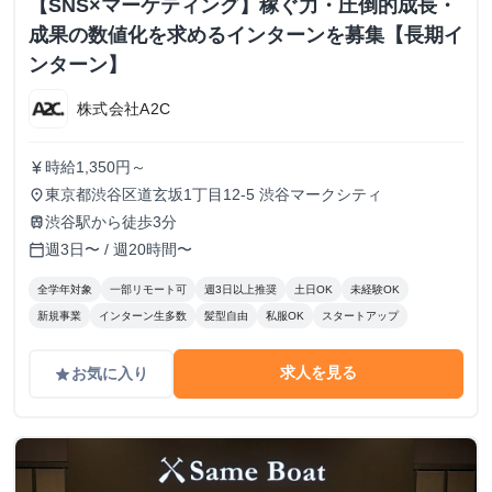
【SNS×マーケティング】稼ぐ力・圧倒的成長・
成果の数値化を求めるインターンを募集【長期イ
ンターン】
株式会社A2C
時給1,350円～
currency_yen
東京都渋谷区道玄坂1丁目12-5 渋谷マークシティ
place
渋谷駅から徒歩3分
train
週3日〜 / 週20時間〜
calendar_today
全学年対象
一部リモート可
週3日以上推奨
土日OK
未経験OK
新規事業
インターン生多数
髪型自由
私服OK
スタートアップ
求人を見る
お気に入り
grade