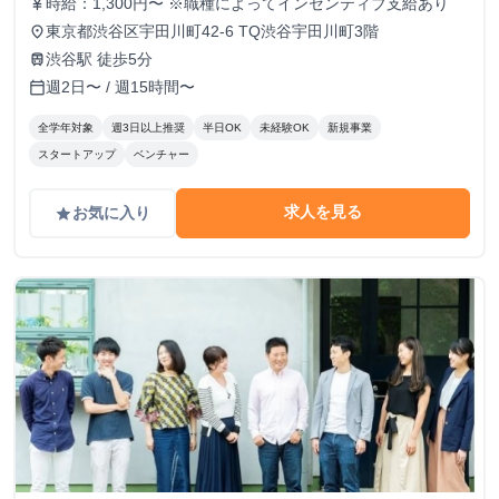
時給：1,300円〜 ※職種によってインセンティブ支給あり
currency_yen
東京都渋谷区宇田川町42-6 TQ渋谷宇田川町3階
place
渋谷駅 徒歩5分
train
週2日〜 / 週15時間〜
calendar_today
全学年対象
週3日以上推奨
半日OK
未経験OK
新規事業
スタートアップ
ベンチャー
求人を見る
お気に入り
grade