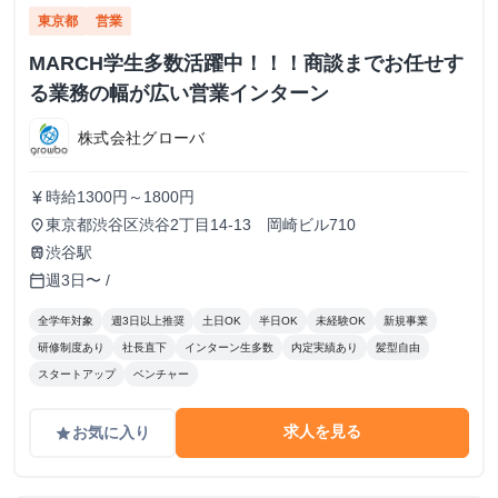
東京都
営業
MARCH学生多数活躍中！！！商談までお任せす
る業務の幅が広い営業インターン
株式会社グローバ
時給1300円～1800円
currency_yen
東京都渋谷区渋谷2丁目14-13 岡崎ビル710
place
渋谷駅
train
週3日〜 /
calendar_today
全学年対象
週3日以上推奨
土日OK
半日OK
未経験OK
新規事業
研修制度あり
社長直下
インターン生多数
内定実績あり
髪型自由
スタートアップ
ベンチャー
求人を見る
お気に入り
grade