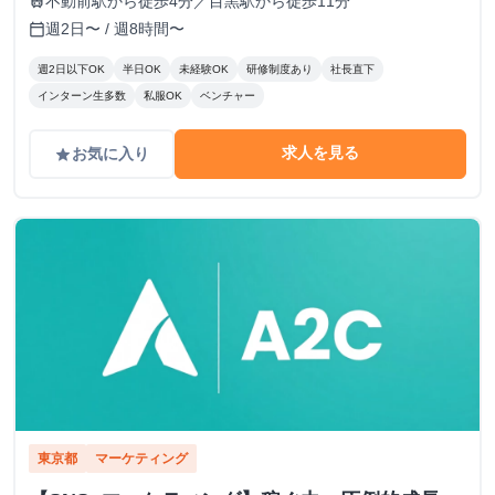
不動前駅から徒歩4分／目黒駅から徒歩11分
train
週2日〜 / 週8時間〜
calendar_today
週2日以下OK
半日OK
未経験OK
研修制度あり
社長直下
インターン生多数
私服OK
ベンチャー
求人を見る
お気に入り
grade
東京都
マーケティング