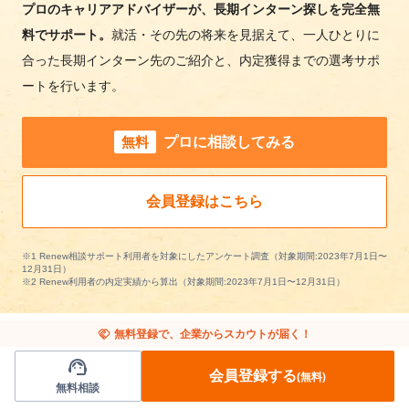
プロのキャリアアドバイザーが、長期インターン探しを完全無
料でサポート。
就活・その先の将来を見据えて、一人ひとりに
合った長期インターン先のご紹介と、内定獲得までの選考サポ
ートを行います。
無料
プロに相談してみる
会員登録はこちら
※1 Renew相談サポート利用者を対象にしたアンケート調査（対象期間:2023年7月1日〜
12月31日）
※2 Renew利用者の内定実績から算出（対象期間:2023年7月1日〜12月31日）
handshake
無料登録で、企業からスカウトが届く！
support_agent
会員登録する
(無料)
アパレル/ファッションの長期インターンを条
無料相談