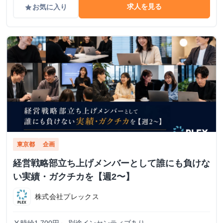
求人を見る
お気に入り
grade
東京都
企画
経営戦略部立ち上げメンバーとして誰にも負けな
い実績・ガクチカを【週2〜】
株式会社プレックス