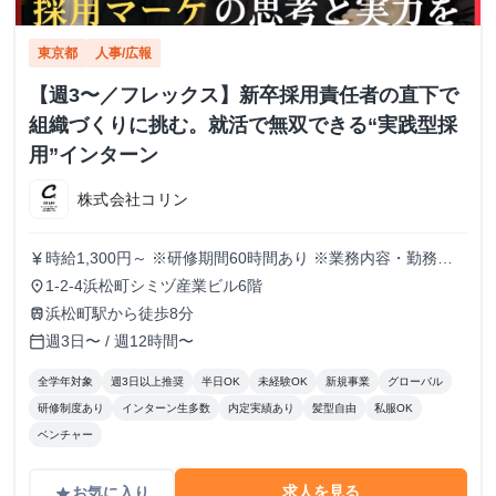
東京都
人事/広報
【週3〜／フレックス】新卒採用責任者の直下で
組織づくりに挑む。就活で無双できる“実践型採
用”インターン
株式会社コリン
時給1,300円～ ※研修期間60時間あり ※業務内容・勤務状
currency_yen
況により決定
1-2-4浜松町シミヅ産業ビル6階
place
浜松町駅から徒歩8分
train
週3日〜 / 週12時間〜
calendar_today
全学年対象
週3日以上推奨
半日OK
未経験OK
新規事業
グローバル
研修制度あり
インターン生多数
内定実績あり
髪型自由
私服OK
ベンチャー
求人を見る
お気に入り
grade