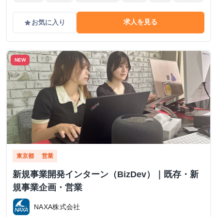
求人を見る
お気に入り
grade
NEW
東京都
営業
新規事業開発インターン（BizDev）｜既存・新
規事業企画・営業
NAXA株式会社