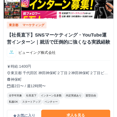
東京都
マーケティング
【社長直下】SNSマーケティング・YouTube運
営インターン｜就活で圧倒的に強くなる実践経験
ビューイング株式会社
時給:1400円
currency_yen
東京都 千代田区 神田神保町２丁目２神田神保町２丁目ビル
place
５０２号室
神保町
train
週2日〜 / 週12時間〜
calendar_today
全学年対象
社長直下
インターン生多数
内定実績あり
髪型自由
私服OK
スタートアップ
ベンチャー
求人を見る
お気に入り
grade