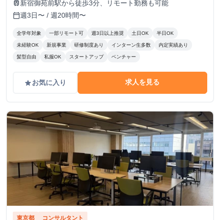
新宿御苑前駅から徒歩3分、リモート勤務も可能
train
週3日〜 / 週20時間〜
calendar_today
全学年対象
一部リモート可
週3日以上推奨
土日OK
半日OK
未経験OK
新規事業
研修制度あり
インターン生多数
内定実績あり
髪型自由
私服OK
スタートアップ
ベンチャー
求人を見る
お気に入り
grade
東京都
コンサルタント