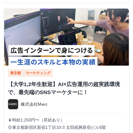
東京都
マーケティング
【大学1,2年生歓迎】AI×広告運用の超実践環境
で、最先端のSNSマーケターに！
株式会社Merc
時給1,250円〜（昇給あり）
currency_yen
東京都新宿区新宿1丁目10-3 太田紙興新宿ビル5階
place