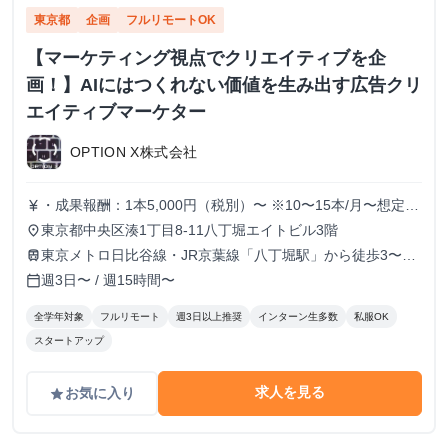
東京都
企画
フルリモートOK
【マーケティング視点でクリエイティブを企
画！】AIにはつくれない価値を生み出す広告クリ
エイティブマーケター
OPTION X株式会社
・成果報酬：1本5,000円（税別）〜 ※10〜15本/月〜想定
currency_yen
※経験、実績、能力等によって変動 ※トライアル期間の場
東京都中央区湊1丁目8-11八丁堀エイトビル3階
place
合変動あり
東京メトロ日比谷線・JR京葉線「八丁堀駅」から徒歩3〜6
train
分
週3日〜 / 週15時間〜
calendar_today
全学年対象
フルリモート
週3日以上推奨
インターン生多数
私服OK
スタートアップ
求人を見る
お気に入り
grade