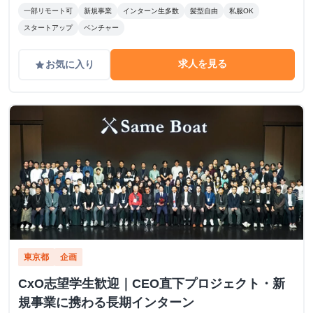
一部リモート可
新規事業
インターン生多数
髪型自由
私服OK
スタートアップ
ベンチャー
求人を見る
お気に入り
grade
東京都
企画
CxO志望学生歓迎｜CEO直下プロジェクト・新
規事業に携わる長期インターン