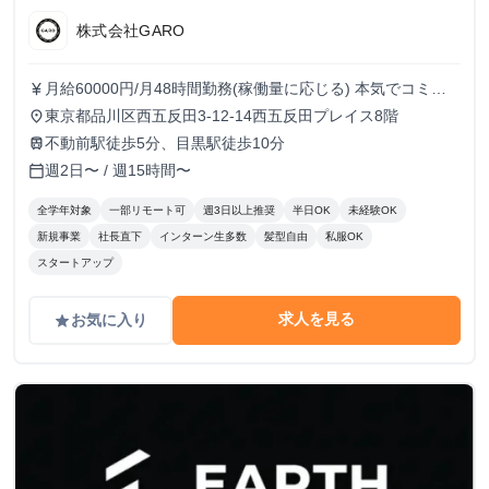
株式会社GARO
月給60000円/月48時間勤務(稼働量に応じる) 本気でコミッ
currency_yen
トすれば、学生でも圧倒的な実績と報酬を得られる環境で
東京都品川区西五反田3-12-14西五反田プレイス8階
place
す！
不動前駅徒歩5分、目黒駅徒歩10分
train
週2日〜 / 週15時間〜
calendar_today
全学年対象
一部リモート可
週3日以上推奨
半日OK
未経験OK
新規事業
社長直下
インターン生多数
髪型自由
私服OK
スタートアップ
求人を見る
お気に入り
grade