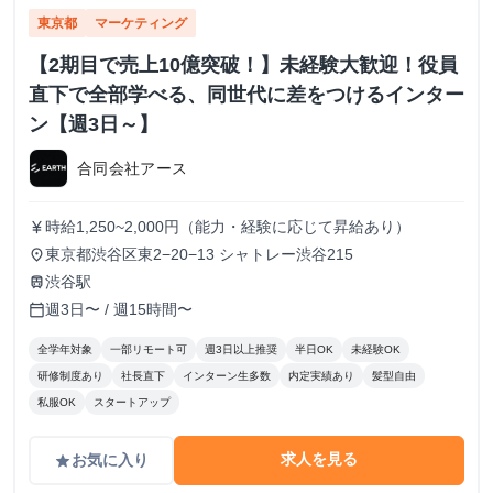
東京都
マーケティング
【2期目で売上10億突破！】未経験大歓迎！役員
直下で全部学べる、同世代に差をつけるインター
ン【週3日～】
合同会社アース
時給1,250~2,000円（能力・経験に応じて昇給あり）
currency_yen
東京都渋谷区東2−20−13 シャトレー渋谷215
place
渋谷駅
train
週3日〜 / 週15時間〜
calendar_today
全学年対象
一部リモート可
週3日以上推奨
半日OK
未経験OK
研修制度あり
社長直下
インターン生多数
内定実績あり
髪型自由
私服OK
スタートアップ
求人を見る
お気に入り
grade