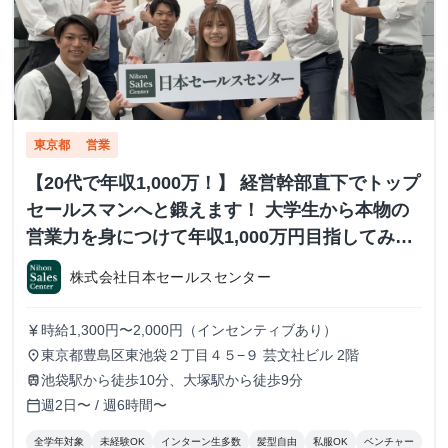
東京都
営業
【20代で年収1,000万！】 経営幹部直下でトップ
セールスマンへと鍛えます！ 大学生から本物の
営業力を身につけて年収1,000万円目指してみま
せんか？ ※当社直結内定あり #学歴不問 #未経験
株式会社日本セールスセンター
可 #1.2年生可 - 株式会社日本セールスセンター
の長期・有給インターンシップ
時給1,300円〜2,000円（インセンティブあり）
currency_yen
東京都豊島区東池袋２丁目４５−９ 芸文社ビル 2階
place
池袋駅から徒歩10分、大塚駅から徒歩9分
train
週2日〜 / 週6時間〜
calendar_today
全学年対象
未経験OK
インターン生多数
髪型自由
私服OK
ベンチャー