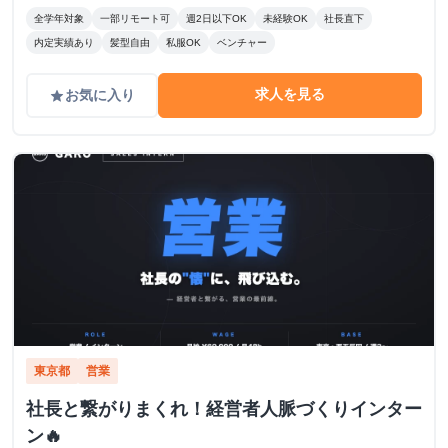
全学年対象
一部リモート可
週2日以下OK
未経験OK
社長直下
内定実績あり
髪型自由
私服OK
ベンチャー
求人を見る
お気に入り
grade
東京都
営業
社長と繋がりまくれ！経営者人脈づくりインター
ン🔥