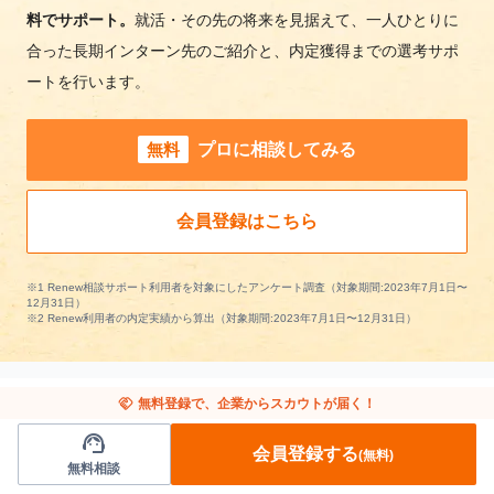
料でサポート。
就活・その先の将来を見据えて、一人ひとりに
合った長期インターン先のご紹介と、内定獲得までの選考サポ
ートを行います。
無料
プロに相談してみる
会員登録はこちら
※1 Renew相談サポート利用者を対象にしたアンケート調査（対象期間:2023年7月1日〜
12月31日）
※2 Renew利用者の内定実績から算出（対象期間:2023年7月1日〜12月31日）
handshake
無料登録で、企業からスカウトが届く！
support_agent
他の条件から長期インターンを探す
会員登録する
(無料)
無料相談