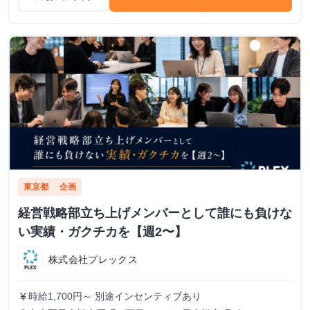
東京都
企画
経営戦略部立ち上げメンバーとして誰にも負けな
い実績・ガクチカを【週2〜】
株式会社プレックス
時給1,700円～ 別途インセンティブあり
currency_yen