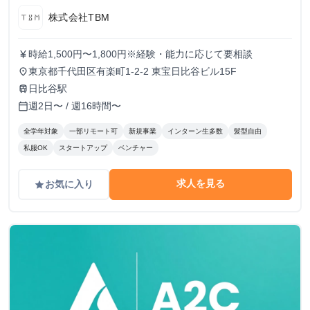
株式会社TBM
時給1,500円〜1,800円※経験・能力に応じて要相談
currency_yen
東京都千代田区有楽町1-2-2 東宝日比谷ビル15F
place
日比谷駅
train
週2日〜 / 週16時間〜
calendar_today
全学年対象
一部リモート可
新規事業
インターン生多数
髪型自由
私服OK
スタートアップ
ベンチャー
求人を見る
お気に入り
grade