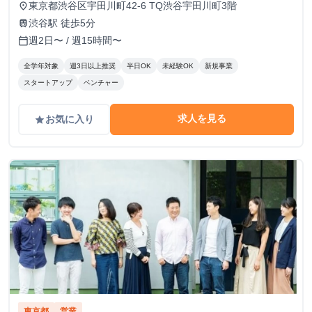
東京都渋谷区宇田川町42-6 TQ渋谷宇田川町3階
place
渋谷駅 徒歩5分
train
週2日〜 / 週15時間〜
calendar_today
全学年対象
週3日以上推奨
半日OK
未経験OK
新規事業
スタートアップ
ベンチャー
求人を見る
お気に入り
grade
東京都
営業