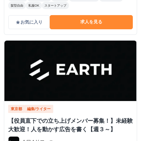
髪型自由
私服OK
スタートアップ
求人を見る
お気に入り
grade
東京都
編集/ライター
【役員直下での立ち上げメンバー募集！】未経験
大歓迎！人を動かす広告を書く【週３～】