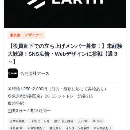
東京都
デザイナー
【役員直下での立ち上げメンバー募集！】未経験
大歓迎！SNS広告・Webデザインに挑戦【週３
～】
合同会社アース
時給1,250~2,000円（能力・経験に応じて昇給あり）
currency_yen
東京都渋谷区東2−20−13 シャトレー渋谷215
place
渋谷駅
train
週3日〜 / 週15時間〜
calendar_today
全学年対象
一部リモート可
週3日以上推奨
土日OK
半日OK
未経験OK
研修制度あり
社長直下
インターン生多数
内定実績あり