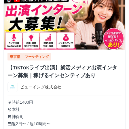
東京都
マーケティング
【TikTokライブ出演】就活メディア出演インタ
ーン募集｜稼げるインセンティブあり
ビューイング株式会社
時給1400円
currency_yen
本社
place
神保町
train
週2日〜 / 週10時間〜
calendar_today