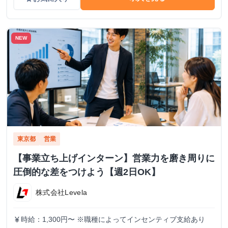
NEW
東京都
営業
【事業立ち上げインターン】営業力を磨き周りに
圧倒的な差をつけよう【週2日OK】
株式会社Levela
時給：1,300円〜 ※職種によってインセンティブ支給あり
currency_yen