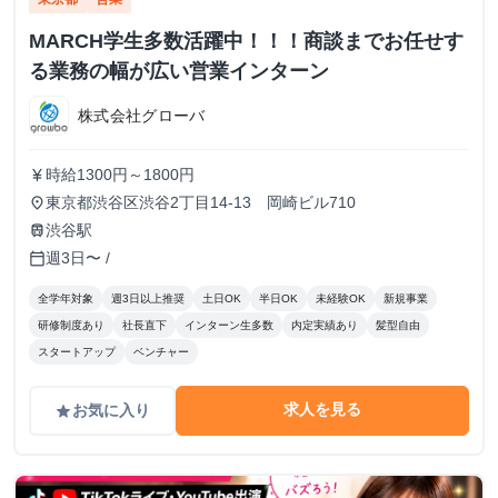
MARCH学生多数活躍中！！！商談までお任せす
る業務の幅が広い営業インターン
株式会社グローバ
時給1300円～1800円
currency_yen
東京都渋谷区渋谷2丁目14-13 岡崎ビル710
place
渋谷駅
train
週3日〜 /
calendar_today
全学年対象
週3日以上推奨
土日OK
半日OK
未経験OK
新規事業
研修制度あり
社長直下
インターン生多数
内定実績あり
髪型自由
スタートアップ
ベンチャー
求人を見る
お気に入り
grade