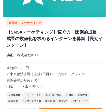
東京都
マーケティング
【SNS×マーケティング】稼ぐ力・圧倒的成長・
成果の数値化を求めるインターンを募集【長期イ
ンターン】
株式会社A2C
時給1,350円～
currency_yen
東京都渋谷区道玄坂1丁目12-5 渋谷マークシティ
place
渋谷駅から徒歩3分
train
週3日〜 / 週20時間〜
calendar_today
全学年対象
一部リモート可
週3日以上推奨
土日OK
未経験OK
新規事業
インターン生多数
髪型自由
私服OK
スタートアップ