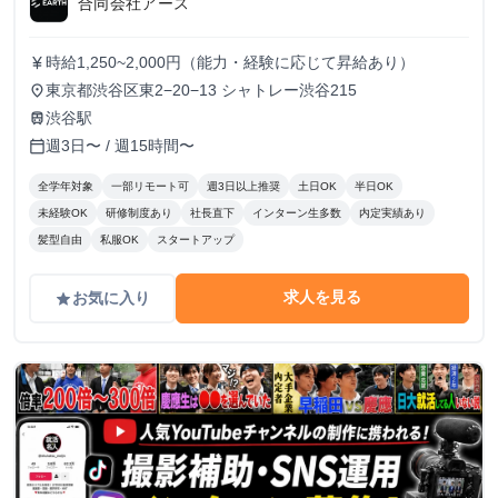
合同会社アース
時給1,250~2,000円（能力・経験に応じて昇給あり）
currency_yen
東京都渋谷区東2−20−13 シャトレー渋谷215
place
渋谷駅
train
週3日〜 / 週15時間〜
calendar_today
全学年対象
一部リモート可
週3日以上推奨
土日OK
半日OK
未経験OK
研修制度あり
社長直下
インターン生多数
内定実績あり
髪型自由
私服OK
スタートアップ
求人を見る
お気に入り
grade