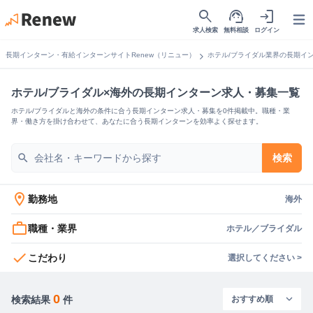
search
support_agent
login
Open
求人検索
無料相談
ログイン
chevron_right
長期インターン・有給インターンサイトRenew（リニュー）
ホテル/ブライダル業界の長期イ
ホテル/ブライダル×海外の長期インターン求人・募集一覧
ホテル/ブライダルと海外の条件に合う長期インターン求人・募集を0件掲載中。職種・業
界・働き方を掛け合わせて、あなたに合う長期インターンを効率よく探せます。
search
検索
location_on
勤務地
海外
work_outline
職種・業界
ホテル／ブライダル
check
こだわり
選択してください >
0
検索結果
件