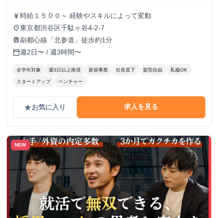
時給１５００～ 経験やスキルによって変動
currency_yen
東京都渋谷区千駄ヶ谷4-2-7
place
副都心線「北参道」徒歩約1分
train
週2日〜 / 週3時間〜
calendar_today
全学年対象
週3日以上推奨
新規事業
社長直下
髪型自由
私服OK
スタートアップ
ベンチャー
求人を見る
お気に入り
grade
NEW