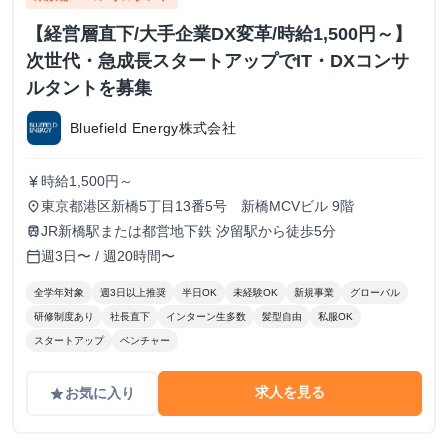
【経営層直下/大手企業DX変革/時給1,500円～】
次世代・急成長スタートアップでIT・DXコンサ
ルタントを募集
Bluefield Energy株式会社
時給1,500円～
currency_yen
東京都港区新橋5丁目13番5号 新橋MCVビル 9階
place
JR新橋駅または都営地下鉄 汐留駅から徒歩5分
train
週3日〜 / 週20時間〜
calendar_today
全学年対象
週3日以上推奨
半日OK
未経験OK
新規事業
グローバル
研修制度あり
社長直下
インターン生多数
髪型自由
私服OK
スタートアップ
ベンチャー
求人を見る
お気に入り
grade