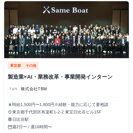
東京都
その他
製造業×AI・業務改革・事業開発インターン
株式会社TBM
時給1,500円〜1,800円※経験・能力に応じて要相談
currency_yen
東京都千代田区有楽町1-2-2 東宝日比谷ビル15F
place
日比谷駅
train
週2日〜 / 週16時間〜
calendar_today