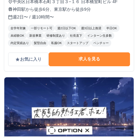
中央区日本橋本石町３丁目３−１６ 日本橋室町ビル 4F
place
神田駅から徒歩6分、東京駅から徒歩9分
train
週2日〜 / 週10時間〜
calendar_today
全学年対象
一部リモート可
週2日以下OK
週3日以上推奨
半日OK
未経験OK
新規事業
研修制度あり
社長直下
インターン生多数
内定実績あり
髪型自由
私服OK
スタートアップ
ベンチャー
求人を見る
お気に入り
grade