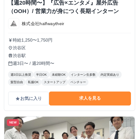
【週20時間〜】『広告×エンタメ』屋外広告
（OOH）/ 営業力が身につく長期インターン
株式会社halfwaytheir
時給1,250〜1,750円
currency_yen
渋谷区
place
渋谷駅
train
週3日〜 / 週20時間〜
calendar_today
週3日以上推奨
半日OK
未経験OK
インターン生多数
内定実績あり
髪型自由
私服OK
スタートアップ
ベンチャー
求人を見る
お気に入り
grade
NEW