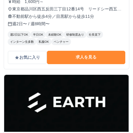
時給 1,600円～
currency_yen
東京都品川区西五反田三丁目12番14号 リードシー西五反
place
田ビル7-8階（受付8階）
不動前駅から徒歩4分／目黒駅から徒歩11分
train
週2日〜 / 週8時間〜
calendar_today
週2日以下OK
半日OK
未経験OK
研修制度あり
社長直下
インターン生多数
私服OK
ベンチャー
求人を見る
お気に入り
grade